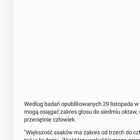
Według badań opu­bli­ko­wa­nych 29 li­sto­pa­da w 
mogą osiągać zakres głosu do siedmiu oktaw, czy
prze­cięt­nie czło­wiek.
"Więk­szość ssaków ma zakres od trzech do czte