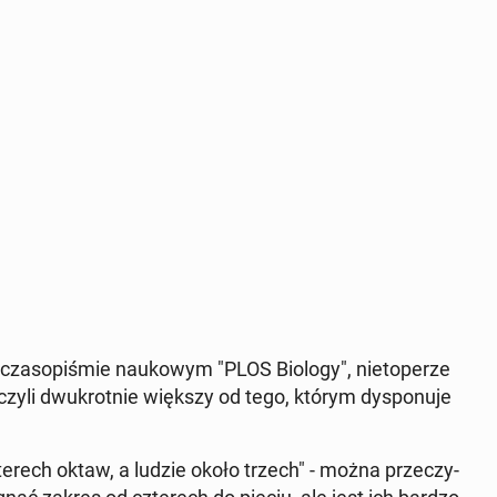
cza­so­pi­śmie na­uko­wym "PLOS Biology", nie­to­pe­rze
li dwu­krot­nie większy od tego, którym dys­po­nu­je
­rech oktaw, a ludzie około trzech" - można prze­czy­