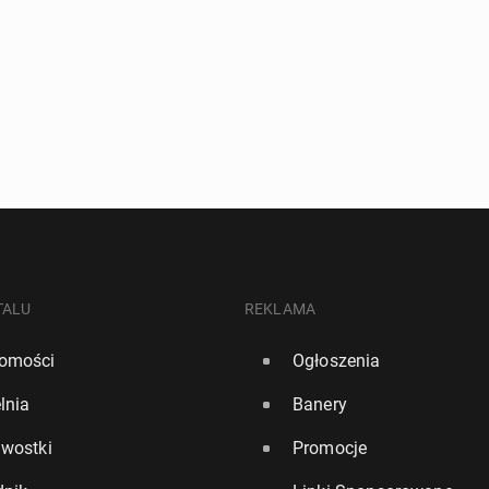
TALU
REKLAMA
omości
Ogłoszenia
lnia
Banery
awostki
Promocje