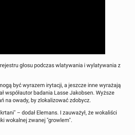
je­stru głosu podczas wla­ty­wa­nia i wy­la­ty­wa­nia z
ogą być wyrazem iry­ta­cji, a jeszcze inne wy­ra­ża­ją
ał współ­au­tor badania Lasse Ja­kob­sen. Wyższe
ań na owady, by zlo­ka­li­zo­wać zdobycz.
y krtani" – dodał Elemans. I za­uwa­żył, że wo­ka­li­ści
­ki wo­kal­nej zwanej "growlem".