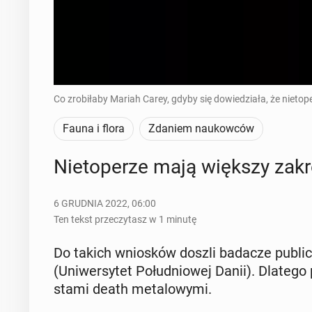
Co zrobiłaby Mariah Carey, gdyby się dowiedziała, że nietope
Fauna i flora
Zdaniem naukowców
Nie­to­pe­rze mają większy zak
6 GRUDNIA 2022, 06:00
Ten tekst przeczytasz w 1 minutę
Do takich wnio­sków doszli badacze pu­blicz
(Uni­wer­sy­tet Po­łu­dnio­wej Danii). Dlatego 
sta­mi death me­ta­lo­wy­mi.