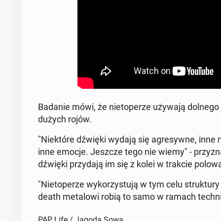
Badanie mówi, że nie­to­pe­rze używają dolnego re­
dużych rojów.
"Nie­któ­re dźwięki wydają się agre­syw­ne, inne m
inne emocje. Jeszcze tego nie wiemy" - przy­zn
dźwięki przy­da­ją im się z kolei w trakcie polow
"Nie­to­pe­rze wy­ko­rzy­stu­ją w tym celu struk­tu­r
death me­ta­lo­wi robią to samo w ramach tech­ni
PAP Life / Jagoda Sowa