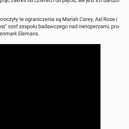
­gnąć zakres od czte­rech do pięciu, ale jest ich bardzo
o­czy­ły te ogra­ni­cze­nia są Mariah Carey, Axl Rose i
ost" szef zespołu ba­daw­cze­go nad nie­to­pe­rza­mi, pro­
n Denmark Elemans.