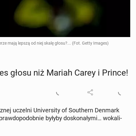
rze mają lepszą od niej skalę głosu?... (Fot. Getty Images)
res głosu niż Mariah Carey i Prince!
­nej uczelni Uni­ver­si­ty of So­uthern Denmark
praw­do­po­dob­nie byłyby do­sko­na­ły­mi… wo­ka­li­