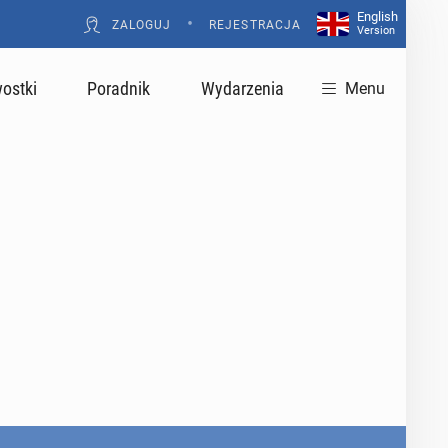
English
•
ZALOGUJ
REJESTRACJA
Version
ostki
Poradnik
Wydarzenia
Menu