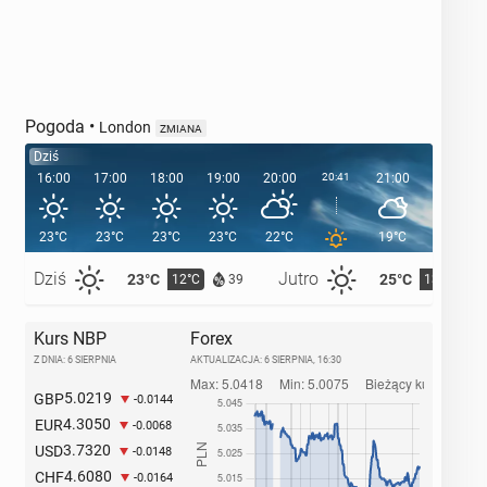
Pogoda
•
London
ZMIANA
Dziś
16:00
17:00
18:00
19:00
20:00
20:41
21:00
22:00
23°C
23°C
23°C
23°C
22°C
19°C
18°C
Dziś
Jutro
23°C
25°C
12°C
13°C
39
Kurs NBP
Forex
Z DNIA: 6 SIERPNIA
AKTUALIZACJA:
6 SIERPNIA, 16:30
5.0219
GBP
-0.0144
4.3050
EUR
-0.0068
3.7320
USD
-0.0148
4.6080
CHF
-0.0164