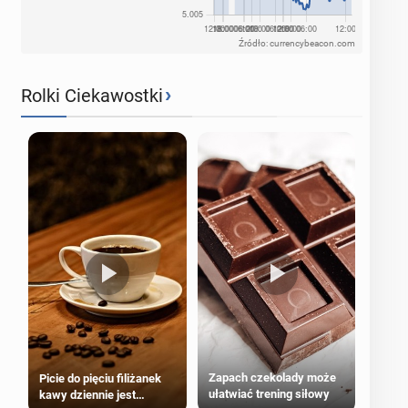
Źródło: currencybeacon.com
›
Rolki Ciekawostki
Zapach czekolady może
Picie do pięciu filiżanek
ułatwiać trening siłowy
kawy dziennie jest