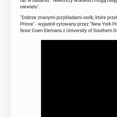
tać w badaniu. "Nie­któ­rzy wo­ka­li­ści mogą osią
nie­wie­lu".
"Dobrze znanymi przy­kła­da­mi osób, które prze­kr
Prince" - wy­ja­śnił cy­to­wa­ny przez "New York P
fe­sor Coen Elemans z Uni­ver­si­ty of So­uther