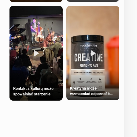
bezpieczne dla
większości dorosłych
Kreatyna może
Kontakt z kulturą może
wzmacniać odporność
spowalniać starzenie
przeciw nowotworom