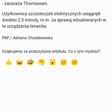
- zauważa Tho­mas­sen.
Użyt­kow­ni­cy szczo­te­czek elek­trycz­nych osią­gnę­li
średnio 2,5 minuty, m.in. za sprawą wbu­do­wa­nych w
te urzą­dze­nia timerów.
PAP / Adriana Chodakowska
Dziękujemy za przeczytanie artykułu. Co o tym myślisz?