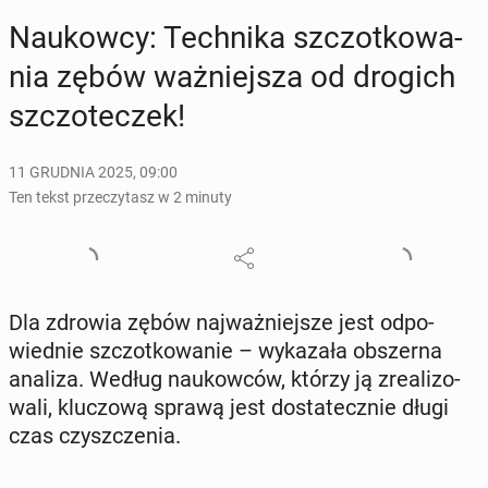
Na­ukow­cy: Tech­ni­ka szczot­ko­wa­
nia zębów waż­niej­sza od drogich
szczo­te­czek!
11 GRUDNIA 2025, 09:00
Ten tekst przeczytasz w 2 minuty
Dla zdrowia zębów naj­waż­niej­sze jest od­po­
wied­nie szczot­ko­wa­nie – wy­ka­za­ła ob­szer­na
analiza. Według na­ukow­ców, którzy ją zre­ali­zo­
wa­li, klu­czo­wą sprawą jest do­sta­tecz­nie długi
czas czysz­cze­nia.