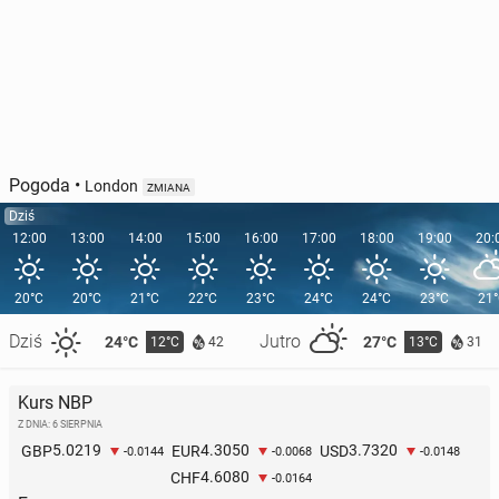
Pogoda
•
London
ZMIANA
Dziś
12:00
13:00
14:00
15:00
16:00
17:00
18:00
19:00
20:
20°C
20°C
21°C
22°C
23°C
24°C
24°C
23°C
21
Dziś
Jutro
24°C
27°C
12°C
13°C
42
31
Kurs NBP
Z DNIA: 6 SIERPNIA
5.0219
4.3050
3.7320
GBP
EUR
USD
-0.0144
-0.0068
-0.0148
4.6080
CHF
-0.0164