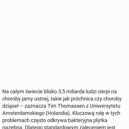
Na całym świecie blisko 3,5 mi­liar­da ludzi cierpi na
choroby jamy ustnej, takie jak próch­ni­ca czy choroby
dziąseł – za­zna­cza Tim Tho­mas­sen z Uni­wer­sy­te­tu
Am­ster­dam­skie­go (Ho­lan­dia). Klu­czo­wą rolę w tych
pro­ble­mach często odkrywa bak­te­ryj­na płytka
nazębna. Dlatego stan­dar­do­wym za­le­ce­niem jest