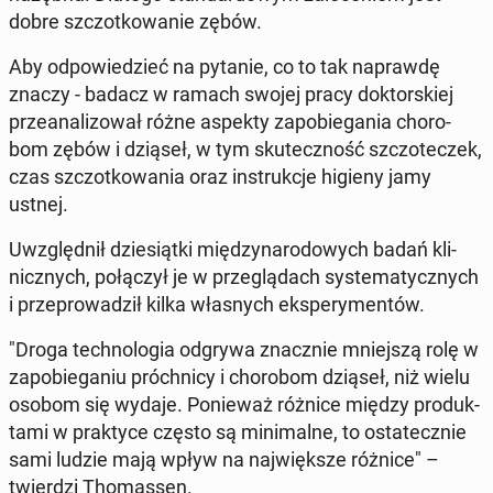
dobre szczot­ko­wa­nie zębów.
Aby od­po­wie­dzieć na pytanie, co to tak na­praw­dę
znaczy - badacz w ramach swojej pracy dok­tor­skiej
prze­ana­li­zo­wał różne aspekty za­po­bie­ga­nia cho­ro­
bom zębów i dziąseł, w tym sku­tecz­ność szczo­te­czek,
czas szczot­ko­wa­nia oraz in­struk­cje higieny jamy
ustnej.
Uwzględ­nił dzie­siąt­ki mię­dzy­na­ro­do­wych badań kli­
nicz­nych, po­łą­czył je w prze­glą­dach sys­te­ma­tycz­nych
i prze­pro­wa­dził kilka wła­snych eks­pe­ry­men­tów.
"Droga tech­no­lo­gia odgrywa znacz­nie mniej­szą rolę w
za­po­bie­ga­niu próch­ni­cy i cho­ro­bom dziąseł, niż wielu
osobom się wydaje. Po­nie­waż różnice między pro­duk­
ta­mi w prak­ty­ce często są mi­ni­mal­ne, to osta­tecz­nie
sami ludzie mają wpływ na naj­więk­sze różnice" –
twier­dzi Tho­mas­sen.