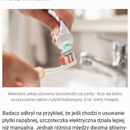
Nie­waż­ne, jakiej używamy szczo­tecz­ki czy pasty - liczy się dobre
oczysz­cze­nie zębów z płytki bak­te­ryj­nej. (Fot. Getty Images)
Badacz odkrył na przy­kład, że jeśli chodzi o usu­wa­nie
płytki na­zęb­nej, szczo­tecz­ka elek­trycz­na działa lepiej
niż ma­nu­al­na. Jednak różnica między dwoma głów­ny­