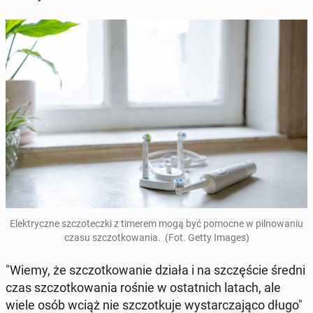
Elek­trycz­ne szczo­tecz­ki z timerem mogą być pomocne w pil­no­wa­niu
czasu szczot­ko­wa­nia. (Fot. Getty Images)
"Wiemy, że szczot­ko­wa­nie działa i na szczę­ście średni
czas szczot­ko­wa­nia rośnie w ostat­nich latach, ale
wiele osób wciąż nie szczot­ku­je wy­star­cza­ją­co długo"