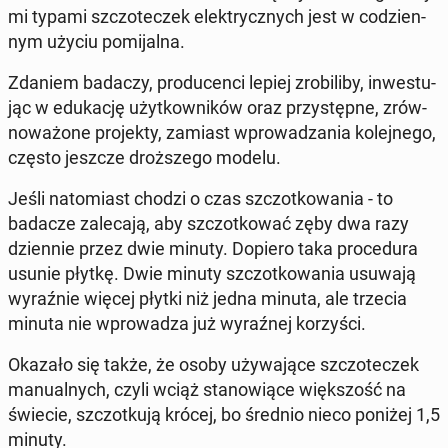
mi typami szczo­te­czek elek­trycz­nych jest w co­dzien­
nym użyciu po­mi­jal­na.
Zdaniem badaczy, pro­du­cen­ci lepiej zro­bi­li­by, in­we­stu­
jąc w edu­ka­cję użyt­kow­ni­ków oraz przy­stęp­ne, zrów­
no­wa­żo­ne pro­jek­ty, zamiast wpro­wa­dza­nia ko­lej­ne­go,
często jeszcze droż­sze­go modelu.
Jeśli na­to­miast chodzi o czas szczot­ko­wa­nia - to
badacze za­le­ca­ją, aby szczot­ko­wać zęby dwa razy
dzien­nie przez dwie minuty. Dopiero taka pro­ce­du­ra
usunie płytkę. Dwie minuty szczot­ko­wa­nia usuwają
wy­raź­nie więcej płytki niż jedna minuta, ale trzecia
minuta nie wpro­wa­dza już wy­raź­nej ko­rzy­ści.
Okazało się także, że osoby uży­wa­ją­ce szczo­te­czek
ma­nu­al­nych, czyli wciąż sta­no­wią­ce więk­szość na
świecie, szczot­ku­ją krócej, bo średnio nieco poniżej 1,5
minuty.