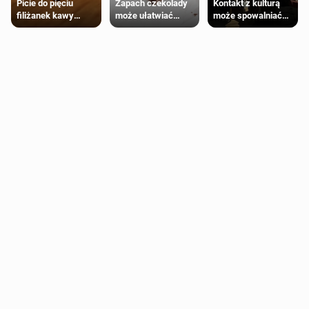
Zapach czekolady
Kontakt z kulturą
Picie do pięciu
może ułatwiać
może spowalniać
filiżanek kawy
trening siłowy
starzenie
dziennie jest
bezpieczne dla
większości
dorosłych