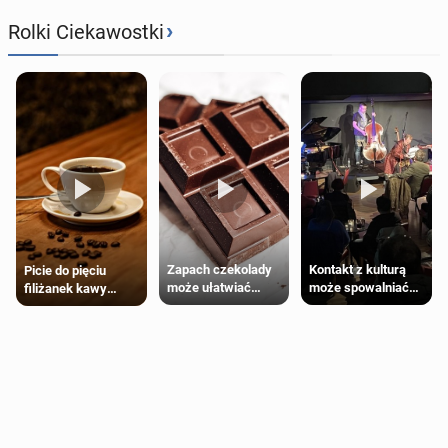
›
Rolki Ciekawostki
Zapach czekolady
Kontakt z kulturą
Picie do pięciu
może ułatwiać
może spowalniać
filiżanek kawy
trening siłowy
starzenie
dziennie jest
bezpieczne dla
większości
dorosłych