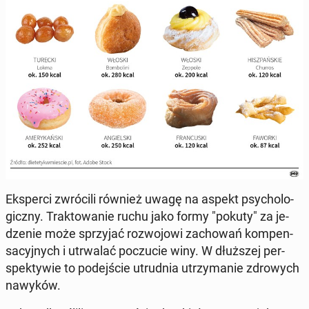
Eks­per­ci zwró­ci­li również uwagę na aspekt psy­cho­lo­
gicz­ny. Trak­to­wa­nie ruchu jako formy "pokuty" za je­
dze­nie może sprzy­jać roz­wo­jo­wi za­cho­wań kom­pen­
sa­cyj­nych i utrwa­lać po­czu­cie winy. W dłuż­szej per­
spek­ty­wie to po­dej­ście utrud­nia utrzy­ma­nie zdro­wych
nawyków.