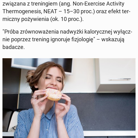
zwią­za­na z tre­nin­giem (ang. Non-Exer­ci­se Ac­ti­vi­ty
Ther­mo­ge­ne­sis, NEAT – 15–30 proc.) oraz efekt ter­
micz­ny po­ży­wie­nia (ok. 10 proc.).
"Próba zrów­no­wa­że­nia nad­wyż­ki ka­lo­rycz­nej wy­łącz­
nie poprzez trening igno­ru­je fi­zjo­lo­gię" – wska­zu­ją
badacze.