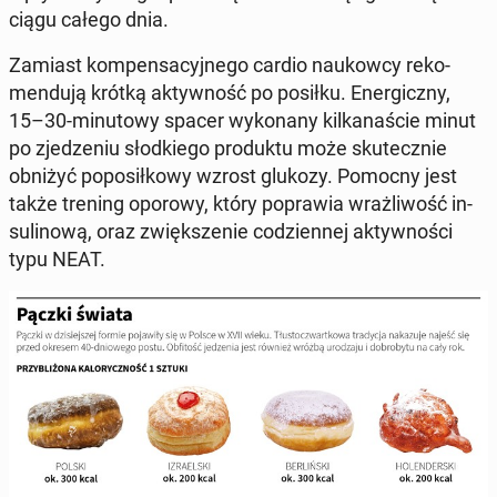
ciągu całego dnia.
Zamiast kom­pen­sa­cyj­ne­go cardio na­ukow­cy re­ko­
men­du­ją krótką ak­tyw­ność po posiłku. Ener­gicz­ny,
15–30-mi­nu­to­wy spacer wy­ko­na­ny kil­ka­na­ście minut
po zje­dze­niu słod­kie­go pro­duk­tu może sku­tecz­nie
obniżyć po­po­sił­ko­wy wzrost glukozy. Pomocny jest
także trening oporowy, który po­pra­wia wraż­li­wość in­
su­li­no­wą, oraz zwięk­sze­nie co­dzien­nej ak­tyw­no­ści
typu NEAT.