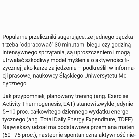
Po­pu­lar­ne prze­licz­ni­ki su­ge­ru­ją­ce, że jednego pączka
trzeba "od­pra­co­wać" 30 mi­nu­ta­mi biegu czy godziną
in­ten­syw­ne­go sprzą­ta­nia, są uprosz­cze­niem i mogą
utrwa­lać szko­dli­wy model my­śle­nia o ak­tyw­no­ści fi­
zycz­nej jako karze za je­dze­nie – pod­kre­śli­li w in­for­ma­
cji pra­so­wej na­ukow­cy Ślą­skie­go Uni­wer­sy­te­tu Me­
dycz­ne­go.
Jak przy­po­mnie­li, pla­no­wa­ny trening (ang. Exer­ci­se
Ac­ti­vi­ty Ther­mo­ge­ne­sis, EAT) stanowi zwykle jedynie
5–10 proc. cał­ko­wi­te­go dzien­ne­go wydatku ener­ge­
tycz­ne­go (ang. Total Daily Energy Expen­di­tu­re, TDEE).
Naj­więk­szy udział ma pod­sta­wo­wa prze­mia­na materii
(60–75 proc.), na­stęp­nie spon­ta­nicz­na ak­tyw­ność nie­