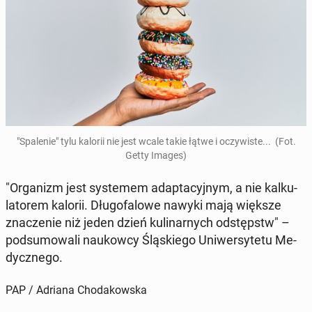
"Spa­le­nie" tylu kalorii nie jest wcale takie łątwe i oczy­wi­ste... (Fot.
Getty Images)
"Or­ga­nizm jest sys­te­mem ad­ap­ta­cyj­nym, a nie kal­ku­
la­to­rem kalorii. Dłu­go­fa­lo­we nawyki mają większe
zna­cze­nie niż jeden dzień ku­li­nar­nych od­stępstw" –
pod­su­mo­wa­li na­ukow­cy Ślą­skie­go Uni­wer­sy­te­tu Me­
dycz­ne­go.
PAP / Adriana Chodakowska