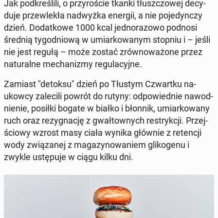
Jak pod­kre­śli­li, o przy­ro­ście tkanki tłusz­czo­wej de­cy­
du­je prze­wle­kła nad­wyż­ka energii, a nie po­je­dyn­czy
dzień. Do­dat­ko­we 1000 kcal jed­no­ra­zo­wo podnosi
średnią ty­go­dnio­wą w umiar­ko­wa­nym stopniu i – jeśli
nie jest regułą – może zostać zrów­no­wa­żo­ne przez
na­tu­ral­ne me­cha­ni­zmy re­gu­la­cyj­ne.
Zamiast "detoksu" dzień po Tłustym Czwart­ku na­
ukow­cy za­le­ci­li powrót do rutyny: od­po­wied­nie na­wod­
nie­nie, posiłki bogate w białko i błonnik, umiar­ko­wa­ny
ruch oraz re­zy­gna­cję z gwał­tow­nych re­stryk­cji. Przej­
ścio­wy wzrost masy ciała wynika głównie z re­ten­cji
wody zwią­za­nej z ma­ga­zy­no­wa­niem gli­ko­ge­nu i
zwykle ustę­pu­je w ciągu kilku dni.