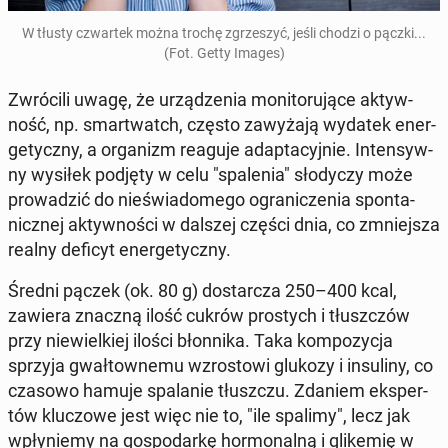
W tłusty czwar­tek można trochę zgrze­szyć, jeśli chodzi o pączki...
(Fot. Getty Images)
Zwró­ci­li uwagę, że urzą­dze­nia mo­ni­to­ru­ją­ce ak­tyw­
ność, np. smar­twatch, często za­wy­ża­ją wydatek ener­
ge­tycz­ny, a or­ga­nizm reaguje ad­ap­ta­cyj­nie. In­ten­syw­
ny wysiłek podjęty w celu "spa­le­nia" sło­dy­czy może
pro­wa­dzić do nie­świa­do­me­go ogra­ni­cze­nia spon­ta­
nicz­nej ak­tyw­no­ści w dalszej części dnia, co zmniej­sza
realny deficyt ener­ge­tycz­ny.
Średni pączek (ok. 80 g) do­star­cza 250–400 kcal,
zawiera znaczną ilość cukrów pro­stych i tłusz­czów
przy nie­wiel­kiej ilości błon­ni­ka. Taka kom­po­zy­cja
sprzyja gwał­tow­ne­mu wzro­sto­wi glukozy i in­su­li­ny, co
czasowo hamuje spa­la­nie tłusz­czu. Zdaniem eks­per­
tów klu­czo­we jest więc nie to, "ile spalimy", lecz jak
wpły­nie­my na go­spo­dar­kę hor­mo­nal­ną i gli­ke­mię w