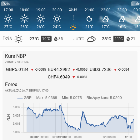
Dziś
Jutr
17:00
18:00
19:00
20:00
20:39
21:00
22:00
23:00
00:
27°C
26°C
26°C
24°C
21°C
17°C
16°C
15
Dziś
Jutro
27°C
28°C
10°C
11°C
35
21
Kurs NBP
Z DNIA: 7 SIERPNIA
5.0134
4.2982
3.7236
GBP
EUR
USD
-0.0085
-0.0068
-0.0084
4.6049
CHF
-0.0031
Forex
AKTUALIZACJA:
7 SIERPNIA, 17:00