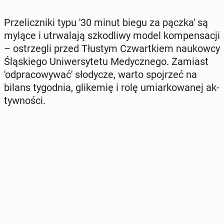
Prze­licz­ni­ki typu '30 minut biegu za pączka' są
mylące i utrwa­la­ją szko­dli­wy model kom­pen­sa­cji
– ostrze­gli przed Tłustym Czwart­kiem na­ukow­cy
Ślą­skie­go Uni­wer­sy­te­tu Me­dycz­ne­go. Zamiast
'od­pra­co­wy­wa­ć' sło­dy­cze, warto spoj­rzeć na
bilans ty­go­dnia, gli­ke­mię i rolę umiar­ko­wa­nej ak­
tyw­no­ści.