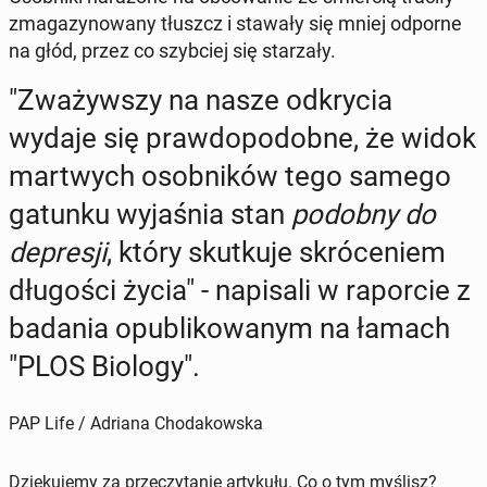
zma­ga­zy­no­wa­ny tłuszcz i stawały się mniej odporne
na głód, przez co szyb­ciej się sta­rza­ły.
"Zwa­żyw­szy na nasze od­kry­cia
wydaje się praw­do­po­dob­ne, że widok
mar­twych osob­ni­ków tego samego
gatunku wy­ja­śnia stan
podobny do
de­pre­sji
, który skut­ku­je skró­ce­niem
dłu­go­ści życia" - na­pi­sa­li w ra­por­cie z
badania opu­bli­ko­wa­nym na łamach
"PLOS Biology".
PAP Life / Adriana Chodakowska
Dziękujemy za przeczytanie artykułu. Co o tym myślisz?