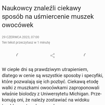
Na­ukow­cy zna­leź­li ciekawy
sposób na uśmier­ce­nie muszek
owo­có­wek
29 CZERWCA 2023, 07:00
Ten tekst przeczytasz w 1 minutę
W ciepłe dni są praw­dzi­wym utra­pie­niem,
dlatego w cenie są wszyst­kie sposoby i spe­cy­fi­ki,
które po­zwa­la­ją się ich pozbyć. Ciekawą etodę
walki z musz­ka­mi owo­ców­ka­mi za­pro­po­no­wa­li
właśnie bio­lo­dzy z Uni­wer­sy­te­tu Mi­chi­gan. Prze­
ko­nu­ją oni, że należy zo­sta­wiać na widoku