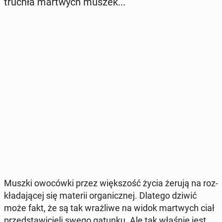
truchła mar­twych muszek...
Muszki owo­ców­ki przez więk­szość życia żerują na roz­
kła­da­ją­cej się materii or­ga­nicz­nej. Dlatego dziwić
może fakt, że są tak wraż­li­we na widok mar­twych ciał
przed­sta­wi­cie­li swego gatunku. Ale tak właśnie jest.