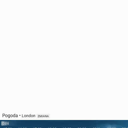
Pogoda
•
London
ZMIANA
Dziś