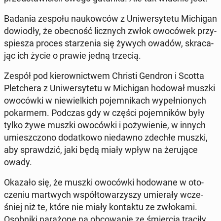
Badania zespołu na­ukow­ców z Uni­wer­sy­te­tu Mi­chi­gan
do­wio­dły, że obec­ność licz­nych zwłok owo­có­wek przy­
spie­sza proces sta­rze­nia się żywych owadów, skra­ca­
jąc ich życie o prawie jedną trzecią.
Zespół pod kie­row­nic­twem Christi Gendron i Scotta
Plet­che­ra z Uni­wer­sy­te­tu w Mi­chi­gan hodował muszki
owo­ców­ki w nie­wiel­kich po­jem­ni­kach wy­peł­nio­nych
po­kar­mem. Podczas gdy w części po­jem­ni­ków były
tylko żywe muszki owo­ców­ki i po­ży­wie­nie, w innych
umiesz­czo­no do­dat­ko­wo nie­daw­no zdechłe muszki,
aby spraw­dzić, jaki będą miały wpływ na że­ru­ją­ce
owady.
Okazało się, że muszki owo­ców­ki ho­do­wa­ne w oto­
cze­niu mar­twych współ­to­wa­rzy­szy umie­ra­ły wcze­
śniej niż te, które nie miały kon­tak­tu ze zwło­ka­mi.
Osob­ni­ki na­ra­żo­ne na ob­co­wa­nie ze śmier­cią traciły