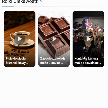
›
Rolki Ciekawostki
Zapach czekolady
Kontakt z kulturą
Picie do pięciu
może ułatwiać
może spowalniać
filiżanek kawy
trening siłowy
starzenie
dziennie jest
bezpieczne dla
większości
dorosłych