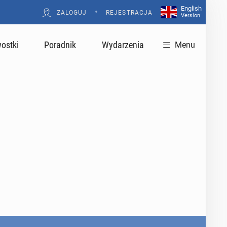
English
•
ZALOGUJ
REJESTRACJA
Version
ostki
Poradnik
Wydarzenia
Menu