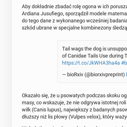
Aby do­kład­nie zbadać rolę ogona w ich po­ru­sza
Ardiana Ju­su­fie­go, spo­rzą­dził modele ma­te­ma­
do tego dane z wy­ko­na­ne­go wcze­śniej badania,
szkód ubrane w spe­cjal­ne kom­bi­ne­zo­ny śle­dzą
Tail wags the dog is unsup­por­
of Canidae Tails Use during Te
https://t.co/JkWHA3ha4a
#b
— bioRxiv (@bio­rxi­vpre­print)
Okazało się, że u pso­wa­tych podczas skoku ogo
masy, co wska­zu­je, że nie odgrywa istot­nej roli
wilk (Canis lupus), naj­więk­szy z ba­da­nych ps
dłuższy niż lis płowy (Vulpes velox), który waży z