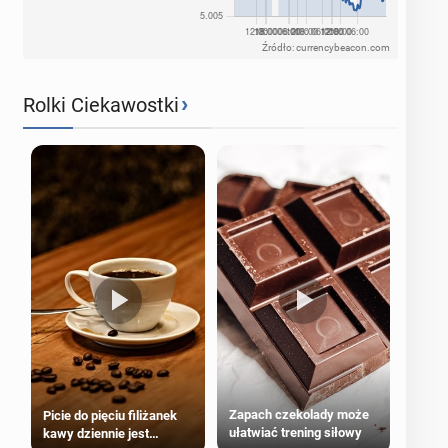
Źródło: currencybeacon.com
›
Rolki Ciekawostki
Zapach czekolady może
Picie do pięciu filiżanek
ułatwiać trening siłowy
kawy dziennie jest