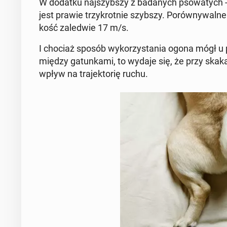
W dodatku naj­szyb­szy z ba­da­nych pso­wa­tych
jest prawie trzy­krot­nie szybszy. Po­rów­ny­wal­ne
kość za­le­d­wie 17 m/s.
I chociaż sposób wy­ko­rzy­sta­nia ogona mógł u ps
między ga­tun­ka­mi, to wydaje się, że przy ska­k
wpływ na tra­jek­to­rię ruchu.