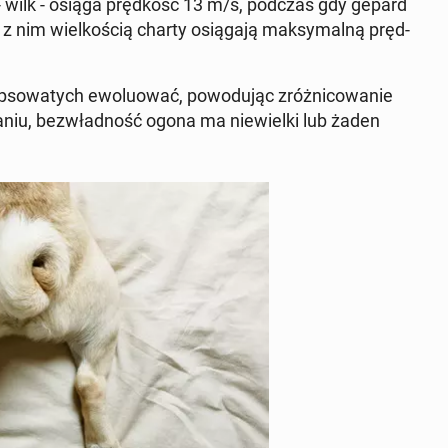
 - wilk - osiąga pręd­kość 13 m/s, podczas gdy gepard
 z nim wiel­ko­ścią charty osią­ga­ją mak­sy­mal­ną pręd­
o­wa­tych ewo­lu­ować, po­wo­du­jąc zróż­ni­co­wa­nie
a­niu, bez­wład­ność ogona ma nie­wiel­ki lub żaden