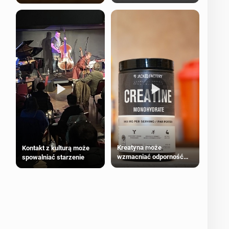
bezpieczne dla
większości dorosłych
Kreatyna może
Kontakt z kulturą może
wzmacniać odporność
spowalniać starzenie
przeciw nowotworom