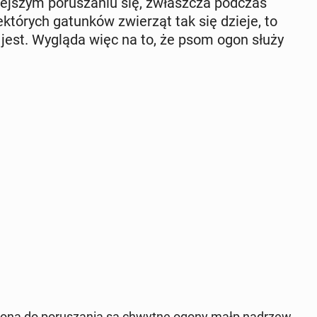
szym po­ru­sza­niu się, zwłasz­cza podczas
tó­rych ga­tun­ków zwie­rząt tak się dzieje, to
e jest. Wygląda więc na to, że psom ogon służy
 ogona do po­ru­sza­nia są chwytne ogony małp na­drzew­