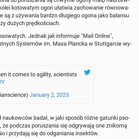
olei ko­to­wa­tym ogon ułatwia za­cho­wa­nie rów­no­wa­
ne są z uży­wa­nia bardzo dłu­gie­go ogona jako balansu
zy dużych pręd­ko­ściach.
o­wa­tych. Jednak jak in­for­mu­je "Mail Online",
­gent­nych Sys­te­mów im. Maxa Plancka w Stut­t­gar­cie wy­
 it comes to agility, scien­ti­sts
WY
ian­scien­ce)
January 2, 2023
ół na­ukow­ców badał, w jaki sposób różne gatunki pso­
, że podczas po­ru­sza­nia się od­gry­wa­ją one znikomą
No i przy­da­ją się do od­ga­nia­nia in­sek­tów.