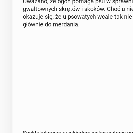
Uważano, że ogon pomaga psu w spraw­niej­
gwał­tow­nych skrętów i skoków. Choć u nie­k
okazuje się, że u pso­wa­tych wcale tak ni
głównie do mer­da­nia.
Spek­ta­ku­lar­nym przy­kła­dem wy­ko­rzy­sta­nia