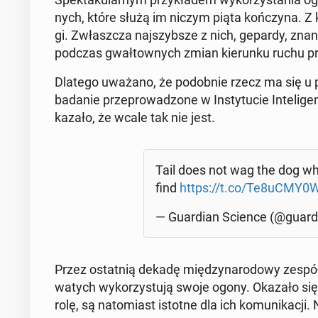
nych, które służą im niczym piąta koń­czy­na. Z k
gi. Zwłasz­cza naj­szyb­sze z nich, gepardy, zna
podczas gwał­tow­nych zmian kie­run­ku ruchu pr
Dlatego uważano, że po­dob­nie rzecz ma się u ps
badanie prze­pro­wa­dzo­ne w In­sty­tu­cie In­te­li
ka­za­ło, że wcale tak nie jest.
Tail does not wag the dog when
find
https://t.co/Te8uCMY0
— Gu­ar­dian Science (@gu­ar­d
Przez ostat­nią dekadę mię­dzy­na­ro­do­wy zesp
wa­tych wy­ko­rzy­stu­ją swoje ogony. Okazało się
rolę, są na­to­miast istotne dla ich ko­mu­ni­ka­cji. 