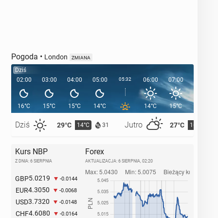
Pogoda
•
London
ZMIANA
Dziś
02:00
03:00
04:00
05:00
05:32
06:00
07:00
08:00
16°C
15°C
15°C
14°C
14°C
15°C
17°C
Dziś
Jutro
29°C
27°C
14°C
16°C
31
Kurs NBP
Forex
Z DNIA: 6 SIERPNIA
AKTUALIZACJA:
6 SIERPNIA, 02:20
5.0219
GBP
-0.0144
4.3050
EUR
-0.0068
3.7320
USD
-0.0148
4.6080
CHF
-0.0164