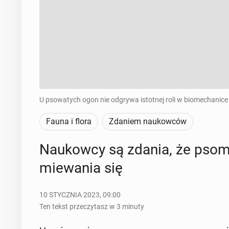
U psowatych ogon nie odgrywa istotnej roli w biomechanice r
Fauna i flora
Zdaniem naukowców
Na­ukow­cy są zdania, że psom
mie­wa­nia się
10 STYCZNIA 2023, 09:00
Ten tekst przeczytasz w 3 minuty