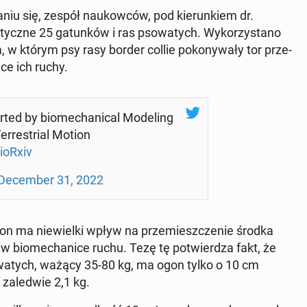
­niu się, zespół na­ukow­ców, pod kie­run­kiem dr.
tycz­ne 25 ga­tun­ków i ras pso­wa­tych. Wy­ko­rzy­sta­no
 w którym psy rasy border collie po­ko­ny­wa­ły tor prze­
­ce ich ruchy.
ted by bio­me­cha­ni­cal Mo­de­ling
r­re­strial Motion
ioRxiv
De­cem­ber 31, 2022
n ma nie­wiel­ki wpływ na prze­miesz­cze­nie środka
 w bio­me­cha­ni­ce ruchu. Tezę tę po­twier­dza fakt, że
o­wa­tych, ważący 35-80 kg, ma ogon tylko o 10 cm
a­le­d­wie 2,1 kg.