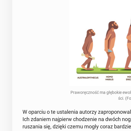
Pra­wo­ręcz­ność ma głę­bo­kie ewo­l
ści. (F
W oparciu o te usta­le­nia autorzy za­pro­po­no­wa­li
Ich zdaniem naj­pierw cho­dze­nie na dwóch nogach
ru­sza­nia się, dzięki czemu mogły coraz bar­dziej 