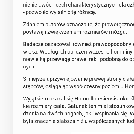
nie­nie dwóch cech cha­rak­te­ry­stycz­nych dla 
- po­zwo­li­ło wy­ja­śnić tę różnicę.
Zdaniem autorów oznacza to, że pra­wo­ręcz­ność
postawą i zwięk­sze­niem roz­mia­rów mózgu.
Badacze osza­co­wa­li również praw­do­po­dob­ny s
wie­ka. Według ich ob­li­czeń wczesne ho­mi­ni­ny, tak
nie­wiel­ką prze­wa­gę prawej ręki, podobną do ob
nych.
Sil­niej­sze uprzy­wi­le­jo­wa­nie prawej strony ci
stęp­ców, osią­ga­jąc współ­cze­sny poziom u H
Wy­jąt­kiem okazał się Homo flo­re­sien­sis, okr
kie roz­mia­ry ciała. Gatunek ten miał sto­sun­k
dze­nia na dwóch nogach, jak i wspi­na­nia się. 
była znacz­nie słabsza niż u współ­cze­snych lud