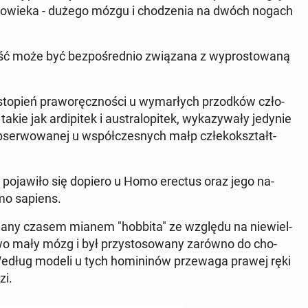
czło­wie­ka - dużego mózgu i cho­dze­nia na dwóch nogach
 może być bez­po­śred­nio zwią­za­na z wy­pro­sto­wa­ną
topień pra­wo­ręcz­no­ści u wy­mar­łych przod­ków czło­
ie jak ar­di­pi­tek i au­stra­lo­pi­tek, wy­ka­zy­wa­ły jedynie
­ser­wo­wa­nej u współ­cze­snych małp człe­ko­kształt­
ała po­ja­wi­ło się dopiero u Homo erectus oraz jego na­
omo sapiens.
e­śla­ny czasem mianem "hobbita" ze względu na nie­wiel­
o­wo mały mózg i był przy­sto­so­wa­ny zarówno do cho­
Według modeli u tych ho­mi­ni­nów prze­wa­ga prawej ręki
zi.