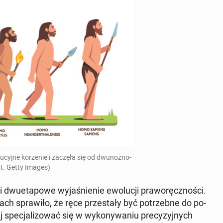
u­cyj­ne ko­rze­nie i zaczęła się od dwu­noż­no­
ot. Getty Images)
 dwu­eta­po­we wy­ja­śnie­nie ewo­lu­cji pra­wo­ręcz­no­ści.
 spra­wi­ło, że ręce prze­sta­ły być po­trzeb­ne do po­
spe­cja­li­zo­wać się w wy­ko­ny­wa­niu pre­cy­zyj­nych