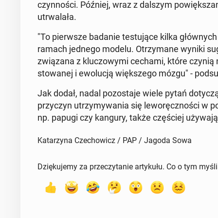
czyn­no­ści. Później, wraz z dalszym po­więk­sza
utrwa­la­ła.
"To pierw­sze badanie te­stu­ją­ce kilka głów­nych 
ramach jednego modelu. Otrzy­ma­ne wyniki su­ge­r
zwią­za­na z klu­czo­wy­mi cechami, które czynią
sto­wa­nej i ewo­lu­cją więk­sze­go mózgu" - pod­s
Jak dodał, nadal po­zo­sta­je wiele pytań do­ty­czą­
przy­czyn utrzy­my­wa­nia się le­wo­ręcz­no­ści w po­
np. papugi czy kangury, także czę­ściej używają 
Katarzyna Czechowicz / PAP / Jagoda Sowa
Dziękujemy za przeczytanie artykułu. Co o tym myśl