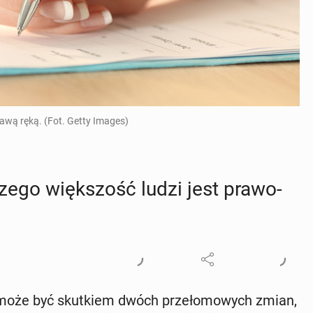
rawą ręką. (Fot. Getty Images)
cze­go więk­szość ludzi jest pra­wo­
a, może być skut­kiem dwóch prze­ło­mo­wych zmian,