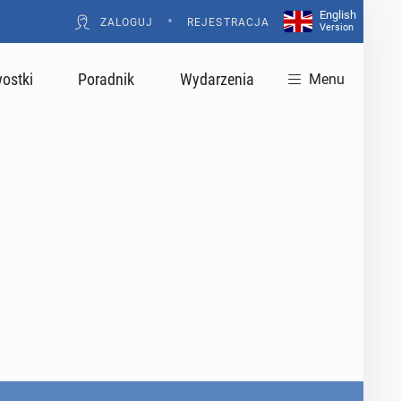
English
•
ZALOGUJ
REJESTRACJA
Version
ostki
Poradnik
Wydarzenia
Menu