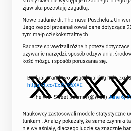
strony ciała nie wy­stę­pu­je u żadnego innego 
zja­wi­ska po­zo­sta­ją zagadką.
Nowe badanie dr. Thomasa Pu­sche­la z Uni­wer­sy
Jego zespół prze­ana­li­zo­wał dane do­ty­czą­ce 
tym małp człe­ko­kształt­nych.
Badacze spraw­dza­li różne hi­po­te­zy do­ty­czą­ce 
uży­wa­nie na­rzę­dzi, sposób od­ży­wia­nia, śro­do­w
kość mózgu i sposób po­ru­sza­nia się.
Big brains and two-legged walking help expl
https://t.co/Ex2lvX6XXE
— The Wall Street Journal (@WSJ)
June 6, 2
Na­ukow­cy za­sto­so­wa­li modele sta­ty­stycz­ne u
tun­ka­mi. Analizy po­ka­za­ły, że same czyn­ni­ki ta
nie wy­ja­śnia­ły, dla­cze­go ludzie są znacz­nie ba