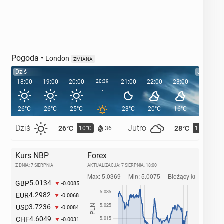
Pogoda
•
London
ZMIANA
Dziś
Jutro
18:00
19:00
20:00
20:39
21:00
22:00
23:00
00:00
26°C
26°C
25°C
23°C
20°C
16°C
15°C
Dziś
Jutro
26°C
28°C
10°C
11°C
36
Kurs NBP
Forex
Z DNIA: 7 SIERPNIA
AKTUALIZACJA:
7 SIERPNIA, 18:00
5.0134
GBP
-0.0085
4.2982
EUR
-0.0068
3.7236
USD
-0.0084
4.6049
CHF
-0.0031