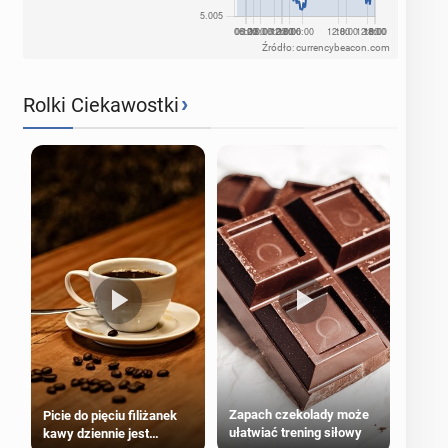
Źródło: currencybeacon.com
›
Rolki Ciekawostki
Zapach czekolady może
Picie do pięciu filiżanek
ułatwiać trening siłowy
kawy dziennie jest