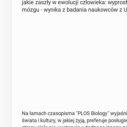
jakie zaszły w ewo­lu­cji czło­wie­ka: wy­pro­
mózgu - wynika z badania na­ukow­ców z Uni­w
Na łamach cza­so­pi­sma "PLOS Biology" wy­ja­śni­li
świata i kultury, w jakiej żyją, pre­fe­ru­je po­słu