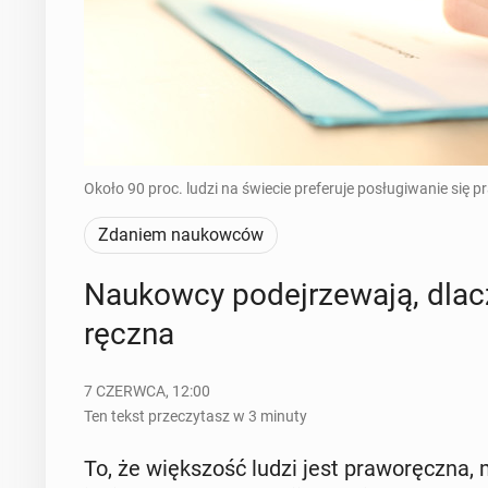
Około 90 proc. ludzi na świecie preferuje posługiwanie się p
Zdaniem naukowców
Na­ukow­cy po­dej­rze­wa­ją, dla­
ręcz­na
7 CZERWCA, 12:00
Ten tekst przeczytasz w 3 minuty
To, że więk­szość ludzi jest pra­wo­ręcz­n