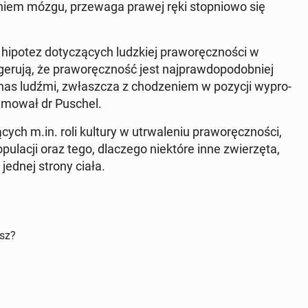
­niem mózgu, prze­wa­ga prawej ręki stop­nio­wo się
hipotez do­ty­czą­cych ludz­kiej pra­wo­ręcz­no­ści w
u­ją, że pra­wo­ręcz­ność jest naj­praw­do­po­dob­niej
 nas ludźmi, zwłasz­cza z cho­dze­niem w pozycji wy­pro­
u­mo­wał dr Puschel.
cych m.in. roli kultury w utrwa­le­niu pra­wo­ręcz­no­ści,
pu­la­cji oraz tego, dla­cze­go nie­któ­re inne zwie­rzę­ta,
jednej strony ciała.
isz?