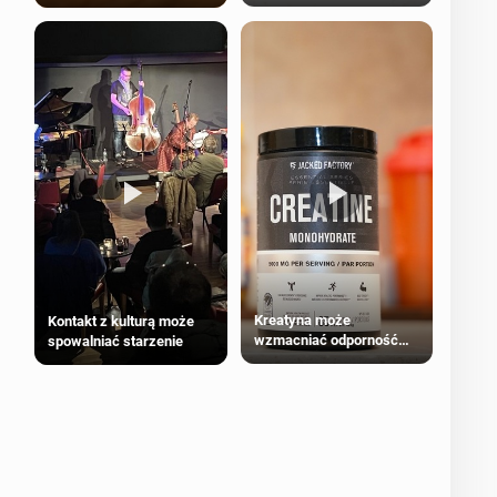
bezpieczne dla
większości dorosłych
Kreatyna może
Kontakt z kulturą może
wzmacniać odporność
spowalniać starzenie
przeciw nowotworom