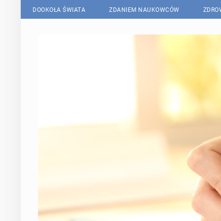
DOOKOŁA ŚWIATA
ZDANIEM NAUKOWCÓW
ZDRO