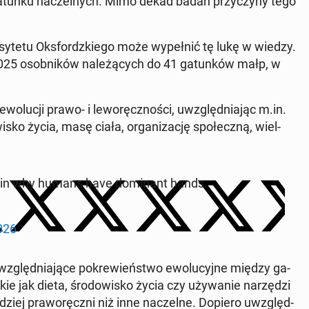
gatunku na­czel­nych. Mimo dekad badań przy­czy­ny tego
­te­tu Oks­fordz­kie­go może wy­peł­nić tę lukę w wiedzy.
2025 osob­ni­ków na­le­żą­cych do 41 ga­tun­ków małp, w
ewo­lu­cji prawo- i le­wo­ręcz­no­ści, uwzględ­nia­jąc m.in.
i­sko życia, masę ciała, or­ga­ni­za­cję spo­łecz­ną, wiel­
ain why humans have do­mi­nant hands.
026
względ­nia­ją­ce po­kre­wień­stwo ewo­lu­cyj­ne między ga­
kie jak dieta, śro­do­wi­sko życia czy uży­wa­nie na­rzę­dzi
r­dziej pra­wo­ręcz­ni niż inne na­czel­ne. Dopiero uwzględ­