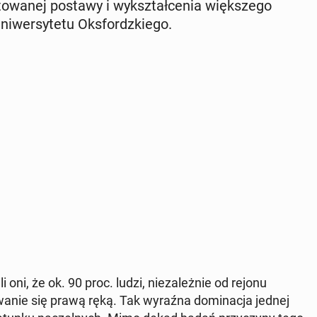
sto­wa­nej postawy i wy­kształ­ce­nia więk­sze­go
er­sy­te­tu Oks­fordz­kie­go.
 oni, że ok. 90 proc. ludzi, nie­za­leż­nie od rejonu
­gi­wa­nie się prawą ręką. Tak wyraźna do­mi­na­cja jednej