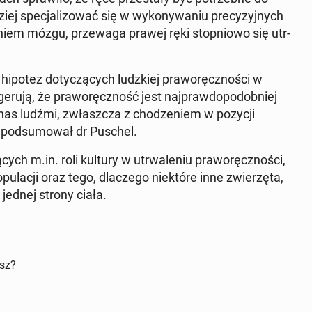
ej spec­jal­i­zować się w wykony­wa­niu pre­cyzyjnych
aniem mózgu, przewa­ga prawej ręki stop­niowo się utr­
 hipotez doty­czą­cych ludzkiej pra­woręcznoś­ci w
u­ją, że pra­woręczność jest na­jpraw­dopodob­niej
 nas ludźmi, zwłaszcza z chodze­niem w pozycji
 pod­sumował dr Puschel.
cych m.in. roli kultury w utr­wale­niu pra­woręcznoś­ci,
­u­lacji oraz tego, dlaczego niek­tóre inne zwierzę­ta,
jednej strony ciała.
isz?