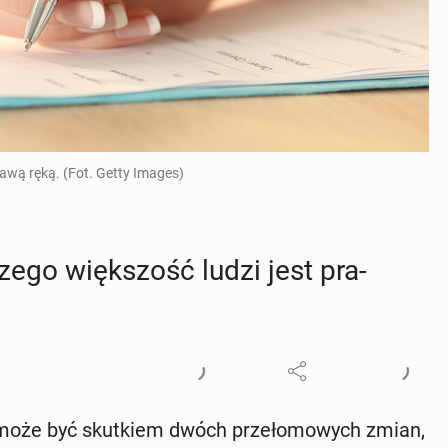
rawą ręką. (Fot. Getty Images)
zego więk­szość ludzi jest pra­
a, może być skutkiem dwóch przeło­mowych zmian,