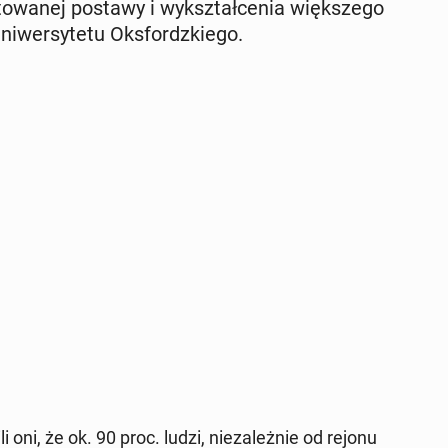
towanej postawy i wyk­sz­tałce­nia więk­szego
w­er­syte­tu Oks­fordzkiego.
oni, że ok. 90 proc. ludzi, nieza­leżnie od rejonu