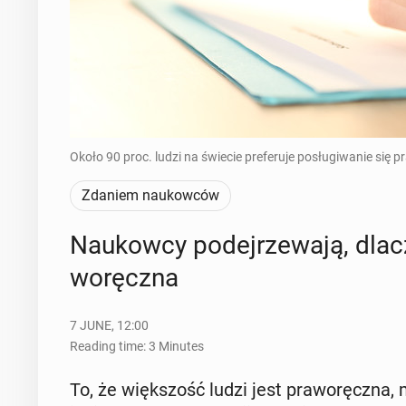
Około 90 proc. ludzi na świecie preferuje posługiwanie się p
Zdaniem naukowców
Naukow­cy pode­jrze­wa­ją, dlac
woręcz­na
7 JUNE, 12:00
Reading time: 3 Minutes
To, że więk­szość ludzi jest pra­woręcz­n