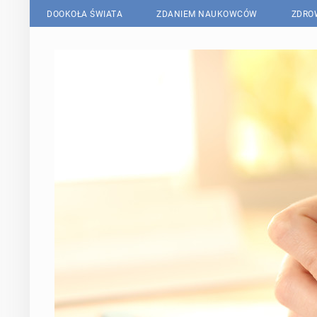
DOOKOŁA ŚWIATA
ZDANIEM NAUKOWCÓW
ZDRO