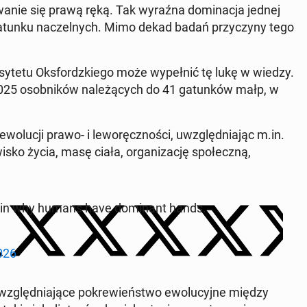
gi­wanie się prawą ręką. Tak wyraźna dom­i­nac­ja jednej
 gatunku naczel­nych. Mimo dekad badań przy­czyny tego
syte­tu Oks­fordzkiego może wypełnić tę lukę w wiedzy.
2025 os­ob­ników należą­cych do 41 gatunków małp, w
olucji prawo- i leworęcznoś­ci, uwzględ­ni­a­jąc m.in.
sko życia, masę ciała, or­ga­ni­za­cję społeczną,
ain why humans have dom­i­nant hands.
026
względ­ni­a­jące pokrewieńst­wo ewolucyjne między