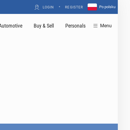
•
Po polsku
LOGIN
REGISTER
Automotive
Buy & Sell
Personals
Menu