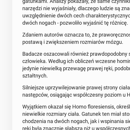
gatunka­mi. Analizy pokaza­ły, że same czyn­ni­k
narzędzi nie wy­jaś­ni­ały, dlaczego ludzie są z
uwzględ­nie­nie dwóch cech charak­terysty­czn
dwóch nogach - poz­woliło wy­jaśnić tę różnicę.
Zdaniem autorów oznacza to, że pra­woręczno
postawą i zwięk­sze­niem rozmi­arów mózgu.
Badacze os­za­cow­ali również praw­dopodob­ny 
człowieka. Według ich obliczeń wczesne ho­mininy,
jedynie niewielką przewagę prawej ręki, podob
sz­tałt­nych.
Sil­niejsze up­rzy­wile­jowanie prawej strony cia
następców, os­ią­ga­jąc współczes­ny poziom u
Wyjątkiem okazał się Homo flo­re­sien­sis, ok
niewielkie rozmi­ary ciała. Gatunek ten miał 
chodzenia na dwóch nogach, jak i wspina­nia si
ręki była znacznie słabsza niż u współczes­nych