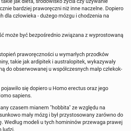
i takie jak dieta, środowisko życia czy uży­wanie
nacznie bardziej pra­woręczni niż inne naczelne. Dopiero
ych dla człowieka - dużego mózgu i chodzenia na
ść może być bezpośred­nio związana z wypros­towaną
stopień pra­woręcznoś­ci u wymarłych przod­ków
 takie jak ardip­itek i aus­tralo­p­itek, wykazy­wały
ną do ob­ser­wowanej u współczes­nych małp człekok­
ła po­jaw­iło się dopiero u Homo erectus oraz jego
 Homo sapiens.
reślany czasem mianem "hobbita" ze względu na
sto­sunkowo mały mózg i był przys­tosowany zarówno do
ę. Według modeli u tych ho­min­inów przewa­ga prawej
 ludzi.