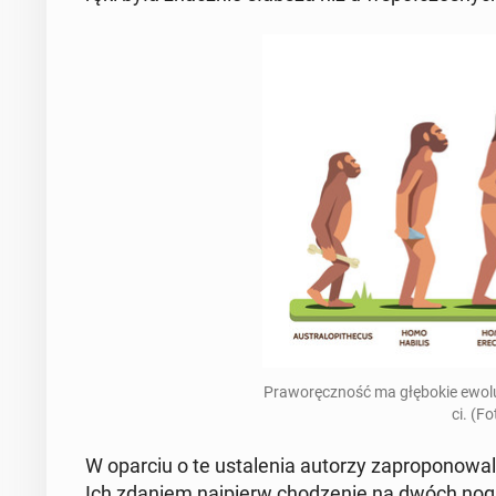
Pra­woręczność ma głębok­ie ewolu
ci. (F
W oparciu o te ustal­e­nia autorzy za­pro­ponowa
Ich zdaniem na­jpierw chodze­nie na dwóch nogac