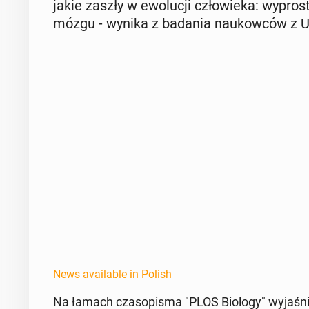
jakie zaszły w ewolucji człowieka: wypros­
mózgu - wynika z badania naukow­ców z Uni­
News available in Polish
Na łamach cza­sopis­ma "PLOS Biology" wy­jaśnili 