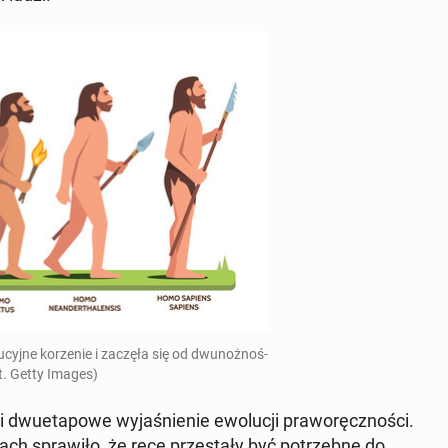
cyjne ko­rze­nie i zaczęła się od dwunożnoś­
ot. Getty Images)
li dwue­tapowe wy­jaśnie­nie ewolucji pra­woręcznoś­ci.
h spraw­iło, że ręce przes­tały być potrzeb­ne do