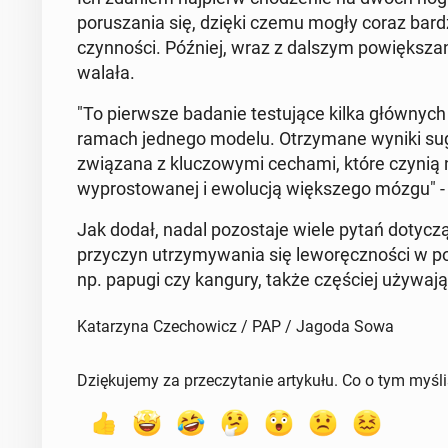
porusza­nia się, dzięki czemu mogły coraz bardzi
czyn­noś­ci. Później, wraz z dalszym pow­ięk­sz
walała.
"To pier­wsze badanie tes­tu­jące kilka głównych
ramach jednego modelu. Otrzy­mane wyniki suger
związana z kluc­zowy­mi cechami, które czynią
wypros­towanej i ewolucją więk­szego mózgu" -
Jak dodał, nadal po­zosta­je wiele pytań doty­czą­
przy­czyn utrzymy­wa­nia się leworęcznoś­ci w pop
np. papugi czy kangury, także częś­ciej używają 
Katarzyna Czechowicz / PAP / Jagoda Sowa
Dziękujemy za przeczytanie artykułu. Co o tym myśl