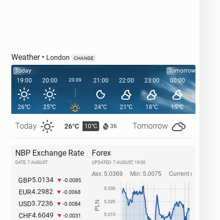
Weather
•
London
CHANGE
Today
Tomorrow
19:00
20:00
20:39
21:00
22:00
23:00
00:00
01:00
26°C
25°C
24°C
21°C
18°C
15°C
15°C
Today
Tomorrow
26°C
28°C
10°C
1
36
NBP Exchange Rate
Forex
DATE: 7 AUGUST
UPDATED:
7 AUGUST, 19:00
5.0134
GBP
-0.0085
4.2982
EUR
-0.0068
3.7236
USD
-0.0084
4.6049
CHF
-0.0031