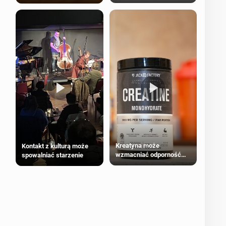
bezpieczne dla
większości dorosłych
Kreatyna może
Kontakt z kulturą może
wzmacniać odporność
spowalniać starzenie
przeciw nowotworom