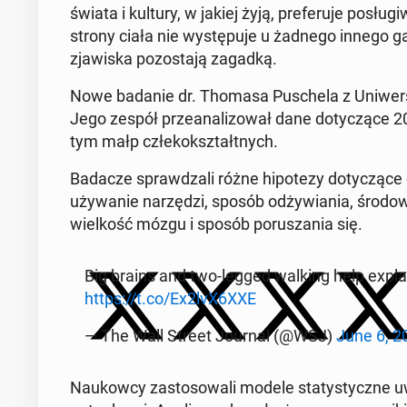
świata i kultury, w jakiej żyją, prefer­u­je posłu
strony ciała nie wys­tępu­je u żadnego innego
zjawiska po­zosta­ją zagadką.
Nowe badanie dr. Thomasa Puschela z Uni­w­er­
Jego zespół przeanal­i­zował dane doty­czące 
tym małp człekok­sz­tałt­nych.
Badacze sprawdza­li różne hipotezy doty­czące ew
uży­wanie narzędzi, sposób odży­wia­nia, środowi
wielkość mózgu i sposób porusza­nia się.
Big brains and two-legged walking help expl
https://t.co/Ex2lvX6XXE
— The Wall Street Journal (@WSJ)
June 6, 2
Naukow­cy za­s­tosowali modele statysty­czne u