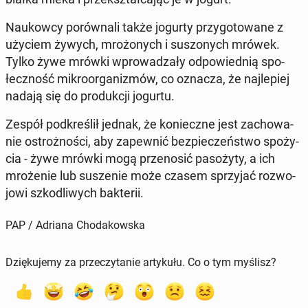
Na­ukow­cy po­rów­na­li także jogurty przy­go­to­wa­ne z
użyciem żywych, mro­żo­nych i su­szo­nych mrówek.
Tylko żywe mrówki wpro­wa­dza­ły od­po­wied­nią spo­
łecz­ność mi­kro­or­ga­ni­zmów, co oznacza, że naj­le­piej
nadają się do pro­duk­cji jogurtu.
Zespół pod­kre­ślił jednak, że ko­niecz­ne jest za­cho­wa­
nie ostroż­no­ści, aby za­pew­nić bez­pie­czeń­stwo spo­ży­
cia - żywe mrówki mogą prze­no­sić pa­so­ży­ty, a ich
mro­że­nie lub su­sze­nie może czasem sprzy­jać roz­wo­
jo­wi szko­dli­wych bak­te­rii.
PAP / Adriana Chodakowska
Dziękujemy za przeczytanie artykułu. Co o tym myślisz?