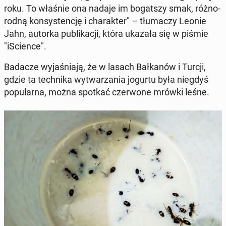
roku. To właśnie ona nadaje im bo­gat­szy smak, róż­no­
rod­ną kon­sy­sten­cję i cha­rak­ter" – tłu­ma­czy Leonie
Jahn, autorka pu­bli­ka­cji, która ukazała się w piśmie
"iScien­ce".
Badacze wy­ja­śnia­ją, że w lasach Bał­ka­nów i Turcji,
gdzie ta tech­ni­ka wy­twa­rza­nia jogurtu była niegdyś
po­pu­lar­na, można spotkać czer­wo­ne mrówki leśne.