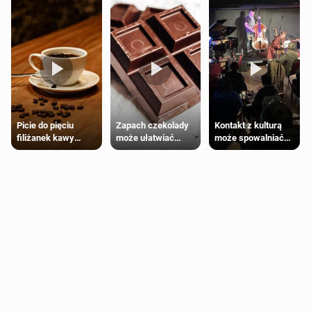
Zapach czekolady
Kontakt z kulturą
Picie do pięciu
może ułatwiać
może spowalniać
filiżanek kawy
trening siłowy
starzenie
dziennie jest
bezpieczne dla
większości
dorosłych