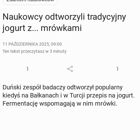
Na­ukow­cy od­two­rzy­li tra­dy­cyj­ny
jogurt z... mrów­ka­mi
11 PAŹDZIERNIKA 2025, 09:00
Ten tekst przeczytasz w 3 minuty
Duński zespół badaczy od­two­rzył po­pu­lar­ny
kiedyś na Bał­ka­nach i w Turcji przepis na jogurt.
Fer­men­ta­cję wspo­ma­ga­ją w nim mrówki.