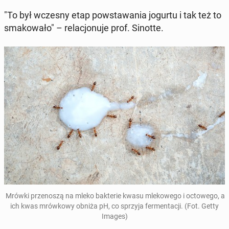
"To był wczesny etap po­wsta­wa­nia jogurtu i tak też to
sma­ko­wa­ło" – re­la­cjo­nu­je prof. Sinotte.
Mrówki prze­no­szą na mleko bak­te­rie kwasu mle­ko­we­go i octo­we­go, a
ich kwas mrów­ko­wy obniża pH, co sprzyja fer­men­ta­cji. (Fot. Getty
Images)