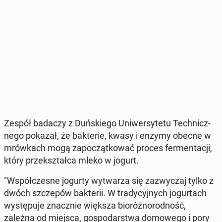
Zespół badaczy z Duń­skie­go Uni­wer­sy­te­tu Tech­nicz­
ne­go pokazał, że bak­te­rie, kwasy i enzymy obecne w
mrów­kach mogą za­po­cząt­ko­wać proces fer­men­ta­cji,
który prze­kształ­ca mleko w jogurt.
"Współ­cze­sne jogurty wy­twa­rza się za­zwy­czaj tylko z
dwóch szcze­pów bak­te­rii. W tra­dy­cyj­nych jo­gur­tach
wy­stę­pu­je znacz­nie większa bio­róż­no­rod­ność,
zależna od miejsca, go­spo­dar­stwa do­mo­we­go i pory