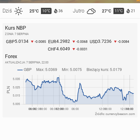
Dziś
Jutro
25°C
27°C
10°C
11°C
36
21
Kurs NBP
Z DNIA: 7 SIERPNIA
5.0134
4.2982
3.7236
GBP
EUR
USD
-0.0085
-0.0068
-0.0084
4.6049
CHF
-0.0031
Forex
AKTUALIZACJA:
7 SIERPNIA, 22:00
Źródło: currencybeacon.com