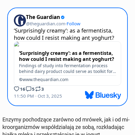
Enzymy po­cho­dzą­ce zarówno od mrówek, jak i od mi­
kro­or­ga­ni­zmów współ­dzia­ła­ją ze sobą, roz­kła­da­jąc
białka mleka i prze­kształ­ca­jąc je w jogurt.