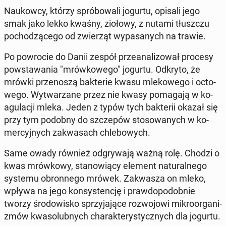
Na­ukow­cy, którzy spró­bo­wa­li jogurtu, opisali jego
smak jako lekko kwaśny, ziołowy, z nutami tłusz­czu
po­cho­dzą­ce­go od zwie­rząt wy­pa­sa­nych na trawie.
Po po­wro­cie do Danii zespół prze­ana­li­zo­wał procesy
po­wsta­wa­nia "mrów­ko­we­go" jogurtu. Odkryto, że
mrówki prze­no­szą bak­te­rie kwasu mle­ko­we­go i octo­
we­go. Wy­twa­rza­ne przez nie kwasy po­ma­ga­ją w ko­
agu­la­cji mleka. Jeden z typów tych bak­te­rii okazał się
przy tym podobny do szcze­pów sto­so­wa­nych w ko­
mer­cyj­nych za­kwa­sach chle­bo­wych.
Same owady również od­gry­wa­ją ważną rolę. Chodzi o
kwas mrów­ko­wy, sta­no­wią­cy element na­tu­ral­ne­go
systemu obron­ne­go mrówek. Za­kwa­sza on mleko,
wpływa na jego kon­sy­sten­cję i praw­do­po­dob­nie
tworzy śro­do­wi­sko sprzy­ja­ją­ce roz­wo­jo­wi mi­kro­or­ga­ni­
zmów kwa­so­lub­nych cha­rak­te­ry­stycz­nych dla jogurtu.