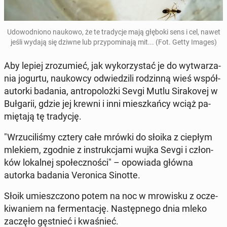
Udo­wod­nio­no naukowo, że te tra­dy­cje mają głęboki sens i cel, nawet
jeśli wydają się dziwne lub przy­po­mi­na­ją mit... (Fot. Getty Images)
Aby lepiej zro­zu­mieć, jak wy­ko­rzy­stać je do wy­twa­rza­
nia jogurtu, na­ukow­cy od­wie­dzi­li ro­dzin­ną wieś współ­
au­tor­ki badania, an­tro­po­loż­ki Sevgi Mutlu Si­ra­ko­vej w
Buł­ga­rii, gdzie jej krewni i inni miesz­kań­cy wciąż pa­
mię­ta­ją tę tra­dy­cję.
"Wrzu­ci­li­śmy cztery całe mrówki do słoika z ciepłym
mlekiem, zgodnie z in­struk­cja­mi wujka Sevgi i człon­
ków lo­kal­nej spo­łecz­no­ści" – opo­wia­da główna
autorka badania Ve­ro­ni­ca Sinotte.
Słoik umiesz­czo­no potem na noc w mro­wi­sku z ocze­
ki­wa­niem na fer­men­ta­cję. Na­stęp­ne­go dnia mleko
zaczęło gęst­nieć i kwa­śnieć.