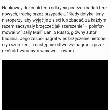
Na­ukow­cy do­ko­na­li tego od­kry­cia podczas badań te­re­
no­wych, trochę przez przy­pa­dek. "Kiedy do­ty­ka­li­śmy
nie­to­pe­rzy, aby wyjąć je z sieci lub zbadać, za każdym
razem za­czy­na­ły brzę­czeć jak szer­sze­nie" – po­in­for­
mo­wał w "Daily Mail" Danilo Russo, główny autor
badania. Jego zespół nagrał więc brzę­cze­nie nie­to­pe­
rzy i szer­sze­ni, a na­stęp­nie od­two­rzył na­gra­nia przez
głośnik trzy­ma­nym w niewoli sowom.