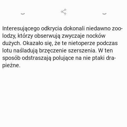
In­te­re­su­ją­ce­go od­kry­cia do­ko­na­li nie­daw­no zoo­
lo­dzy, którzy ob­ser­wu­ją zwy­cza­je nocków
dużych. Okazało się, że te nie­to­pe­rze podczas
lotu na­śla­du­ją brzę­cze­nie szer­sze­nia. W ten
sposób od­stra­sza­ją po­lu­ją­ce na nie ptaki dra­
pież­ne.