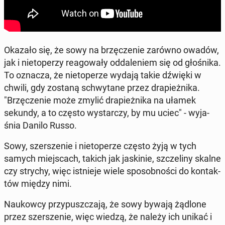
Okazało się, że sowy na brzę­cze­nie zarówno owadów,
jak i nie­to­pe­rzy re­ago­wa­ły od­da­le­niem się od gło­śni­ka.
To oznacza, że nie­to­pe­rze wydają takie dźwięki w
chwili, gdy zostaną schwy­ta­ne przez dra­pież­ni­ka.
"Brzę­cze­nie może zmylić dra­pież­ni­ka na ułamek
sekundy, a to często wy­star­czy, by mu uciec" - wy­ja­
śnia Danilo Russo.
Sowy, szer­sze­nie i nie­to­pe­rze często żyją w tych
samych miej­scach, takich jak ja­ski­nie, szcze­li­ny skalne
czy strychy, więc ist­nie­je wiele spo­sob­no­ści do kon­tak­
tów między nimi.
Na­ukow­cy przy­pusz­cza­ją, że sowy bywają żądlone
przez szer­sze­nie, więc wiedzą, że należy ich unikać i