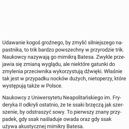
Uda­wa­nie kogoś groź­ne­go, by zmylić sil­niej­sze­go na­
past­ni­ka, to trik bardzo po­wszech­ny w przy­ro­dzie trik.
Na­ukow­cy na­zy­wa­ją go mimikrą Batesa. Zwykle prze­
ja­wia się zmianą wyglądu, ale nie­któ­re gatunki do
zmy­le­nia prze­ciw­ni­ka wy­ko­rzy­stu­ją dźwięki. Właśnie
tak jest w przy­pad­ku nocków dużych, nie­to­pe­rzy, które
wy­stę­pu­ją także w Polsce.
Na­ukow­cy z Uni­wer­sy­te­tu Ne­apo­li­tań­skie­go im. Fry­
de­ry­ka II odkryli ostat­nio, że te ssaki brzęczą jak szer­
sze­nie, by od­stra­szyć sowy. To pierw­szy znany przy­
pa­dek, gdy ssak na­śla­du­je owada oraz gdy ssak
używa aku­stycz­nej mimikry Batesa.