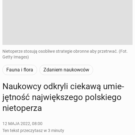
Nietoperze stosują osobliwe strategie obronne aby przetrwać. (Fot.
Getty Images)
Fauna i flora
Zdaniem naukowców
Na­ukow­cy odkryli ciekawą umie­
jęt­ność naj­więk­sze­go pol­skie­go
nie­to­pe­rza
12 MAJA 2022, 08:00
Ten tekst przeczytasz w 3 minuty