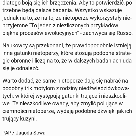
dlatego boją się ich brzę­cze­nia. Aby to po­twier­dzić, po­
trzeb­ne będą dalsze badania. Wszyst­ko wska­zu­je
jednak na to, że na to, że nie­to­pe­rze wy­ko­rzy­sta­ły nie­
przy­jem­ne "To jeden z nie­zli­czo­nych przy­kła­dów
piękna pro­ce­sów ewo­lu­cyj­nych" - za­chwy­ca się Russo.
Na­ukow­cy są prze­ko­na­ni, że praw­do­po­dob­nie ist­nie­ją
inne gatunki nie­to­pe­rzy, które stosują podobne stra­te­
gie obronne i liczą na to, że w dal­szych ba­da­niach uda
się je od­na­leźć.
Warto dodać, że same nie­to­pe­rze dają się nabrać na
podobny trik motylom z rodziny niedź­wie­dziów­ko­wa­
tych, w której wy­stę­pu­ją gatunki trujące i nie­szko­dli­
we. Te nie­szko­dli­we owady, aby zmylić po­lu­ją­ce w
ciem­no­ści nie­to­pe­rze, wydają podobne dźwięki jak ich
trujący kuzyni.
PAP / Jagoda Sowa