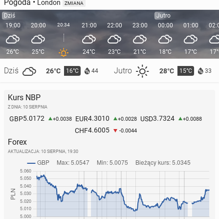
Pogoda
•
London
ZMIANA
Dziś
Jutro
19:00
20:00
20:34
21:00
22:00
23:00
00:00
01:00
02:
26°C
25°C
24°C
23°C
21°C
18°C
17°C
17
Dziś
Jutro
26°C
28°C
16°C
15°C
44
33
Kurs NBP
Z DNIA: 10 SIERPNIA
5.0172
4.3010
3.7324
GBP
EUR
USD
+0.0038
+0.0028
+0.0088
4.6005
CHF
-0.0044
Forex
AKTUALIZACJA:
10 SIERPNIA, 19:30