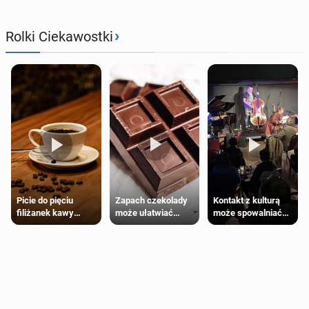
›
Rolki Ciekawostki
Zapach czekolady
Kontakt z kulturą
Picie do pięciu
może ułatwiać
może spowalniać
filiżanek kawy
trening siłowy
starzenie
dziennie jest
bezpieczne dla
większości
dorosłych