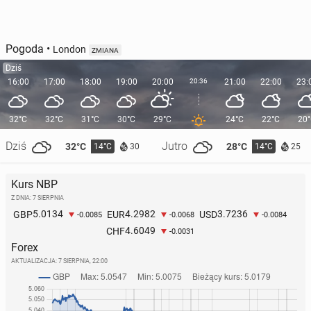
Pogoda
•
London
ZMIANA
Dziś
16:00
17:00
18:00
19:00
20:00
20:36
21:00
22:00
23:
32°C
32°C
31°C
30°C
29°C
24°C
22°C
20
Dziś
Jutro
32°C
28°C
14°C
14°C
30
25
Kurs NBP
Z DNIA: 7 SIERPNIA
5.0134
4.2982
3.7236
GBP
EUR
USD
-0.0085
-0.0068
-0.0084
4.6049
CHF
-0.0031
Forex
AKTUALIZACJA:
7 SIERPNIA, 22:00