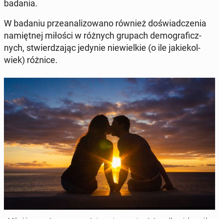
badania.
W badaniu prze­ana­li­zo­wa­no również do­świad­cze­nia
na­mięt­nej miłości w różnych grupach de­mo­gra­ficz­
nych, stwier­dza­jąc jedynie nie­wiel­kie (o ile ja­kie­kol­
wiek) różnice.