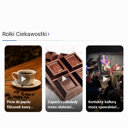
›
Rolki Ciekawostki
Zapach czekolady
Kontakt z kulturą
Picie do pięciu
może ułatwiać
może spowalniać
filiżanek kawy
trening siłowy
starzenie
dziennie jest
bezpieczne dla
większości
dorosłych