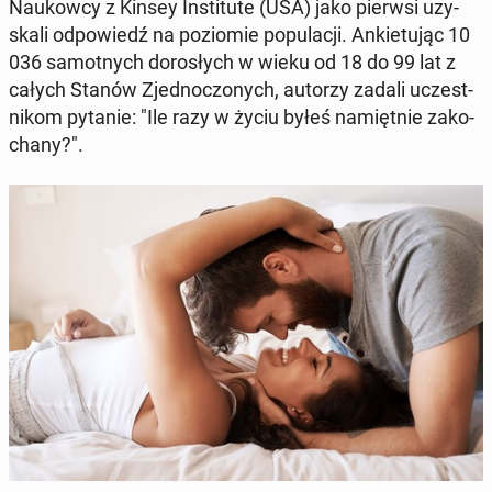
Na­ukow­cy z Kinsey In­sti­tu­te (USA) jako pierwsi uzy­
ska­li od­po­wiedź na po­zio­mie po­pu­la­cji. An­kie­tu­jąc 10
036 sa­mot­nych do­ro­słych w wieku od 18 do 99 lat z
całych Stanów Zjed­no­czo­nych, autorzy zadali uczest­
ni­kom pytanie: "Ile razy w życiu byłeś na­mięt­nie za­ko­
cha­ny?".