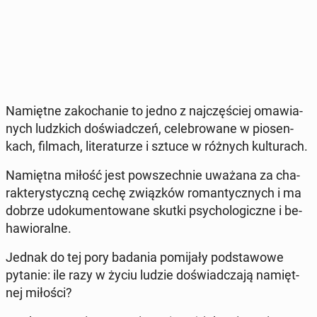
Na­mięt­ne za­ko­cha­nie to jedno z naj­czę­ściej oma­wia­
nych ludz­kich do­świad­czeń, ce­le­bro­wa­ne w pio­sen­
kach, filmach, li­te­ra­tu­rze i sztuce w różnych kul­tu­rach.
Na­mięt­na miłość jest po­wszech­nie uważana za cha­
rak­te­ry­stycz­ną cechę związ­ków ro­man­tycz­nych i ma
dobrze udo­ku­men­to­wa­ne skutki psy­cho­lo­gicz­ne i be­
ha­wio­ral­ne.
Jednak do tej pory badania po­mi­ja­ły pod­sta­wo­we
pytanie: ile razy w życiu ludzie do­świad­cza­ją na­mięt­
nej miłości?