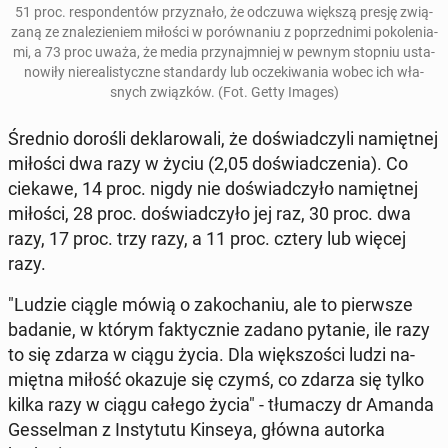
51 proc. re­spon­den­tów przy­zna­ło, że odczuwa większą presję zwią­
za­ną ze zna­le­zie­niem miłości w po­rów­na­niu z po­przed­ni­mi po­ko­le­nia­
mi, a 73 proc uważa, że media przy­naj­mniej w pewnym stopniu usta­
no­wi­ły nie­re­ali­stycz­ne stan­dar­dy lub ocze­ki­wa­nia wobec ich wła­
snych związ­ków. (Fot. Getty Images)
Średnio dorośli de­kla­ro­wa­li, że do­świad­czy­li na­mięt­nej
miłości dwa razy w życiu (2,05 do­świad­cze­nia). Co
ciekawe, 14 proc. nigdy nie do­świad­czy­ło na­mięt­nej
miłości, 28 proc. do­świad­czy­ło jej raz, 30 proc. dwa
razy, 17 proc. trzy razy, a 11 proc. cztery lub więcej
razy.
"Ludzie ciągle mówią o za­ko­cha­niu, ale to pierw­sze
badanie, w którym fak­tycz­nie zadano pytanie, ile razy
to się zdarza w ciągu życia. Dla więk­szo­ści ludzi na­
mięt­na miłość okazuje się czymś, co zdarza się tylko
kilka razy w ciągu całego życia" - tłu­ma­czy dr Amanda
Ges­sel­man z In­sty­tu­tu Kinseya, główna autorka