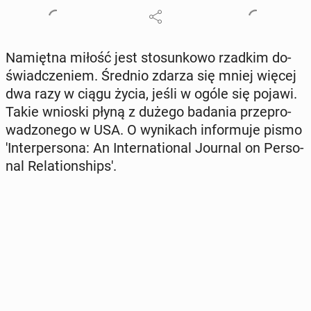
Na­mięt­na miłość jest sto­sun­ko­wo rzadkim do­
świad­cze­niem. Średnio zdarza się mniej więcej
dwa razy w ciągu życia, jeśli w ogóle się pojawi.
Takie wnioski płyną z dużego badania prze­pro­
wa­dzo­ne­go w USA. O wy­ni­kach in­for­mu­je pismo
'In­ter­per­so­na: An In­ter­na­tio­nal Journal on Per­so­
nal Re­la­tion­ship­s'.