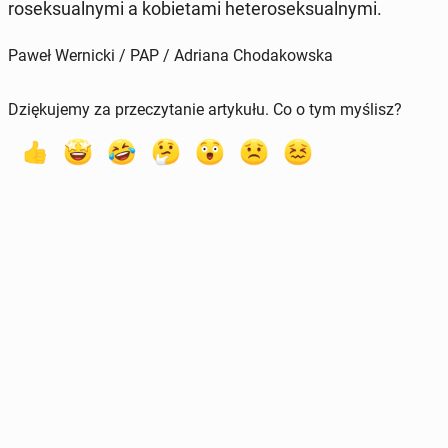
ro­sek­su­al­ny­mi a ko­bie­ta­mi he­te­ro­sek­su­al­ny­mi.
Paweł Wernicki / PAP / Adriana Chodakowska
Dziękujemy za przeczytanie artykułu. Co o tym myślisz?