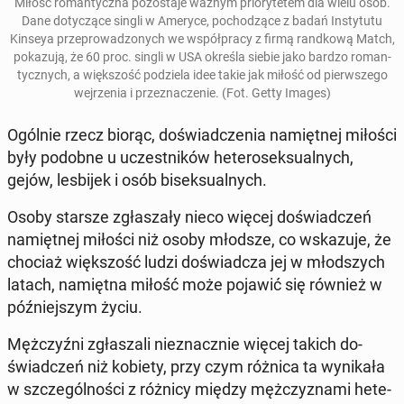
Miłość ro­man­tycz­na po­zo­sta­je ważnym prio­ry­te­tem dla wielu osób.
Dane do­ty­czą­ce singli w Ameryce, po­cho­dzą­ce z badań In­sty­tu­tu
Kinseya prze­pro­wa­dzo­nych we współ­pra­cy z firmą rand­ko­wą Match,
po­ka­zu­ją, że 60 proc. singli w USA określa siebie jako bardzo ro­man­
tycz­nych, a więk­szość po­dzie­la idee takie jak miłość od pierw­sze­go
wej­rze­nia i prze­zna­cze­nie. (Fot. Getty Images)
Ogólnie rzecz biorąc, do­świad­cze­nia na­mięt­nej miłości
były podobne u uczest­ni­ków he­te­ro­sek­su­al­nych,
gejów, les­bi­jek i osób bi­sek­su­al­nych.
Osoby starsze zgła­sza­ły nieco więcej do­świad­czeń
na­mięt­nej miłości niż osoby młodsze, co wska­zu­je, że
chociaż więk­szość ludzi do­świad­cza jej w młod­szych
latach, na­mięt­na miłość może pojawić się również w
póź­niej­szym życiu.
Męż­czyź­ni zgła­sza­li nie­znacz­nie więcej takich do­
świad­czeń niż kobiety, przy czym różnica ta wy­ni­ka­ła
w szcze­gól­no­ści z różnicy między męż­czy­zna­mi he­te­