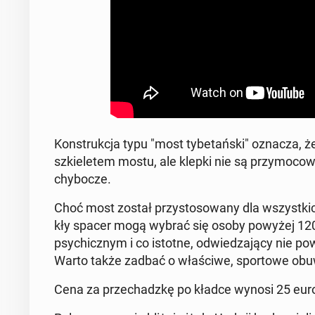
Kon­struk­cja typu "most ty­be­tań­ski" oznacza, 
szkie­le­tem mostu, ale klepki nie są przy­mo­co
chy­bo­cze.
Choć most został przy­sto­so­wa­ny dla wszyst­ki
kły spacer mogą wybrać się osoby powyżej 120 
psy­chicz­nym i co istotne, od­wie­dza­ją­cy nie p
Warto także zadbać o wła­ści­we, spor­to­we obu
Cena za prze­chadz­kę po kładce wynosi 25 euro