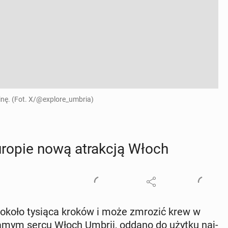
linę. (Fot. X/@explore_umbria)
ropie nową atrak­cją Włoch
a około tysiąca kroków i może zmrozić krew w
samym sercu Włoch Umbrii, oddano do użytku naj­