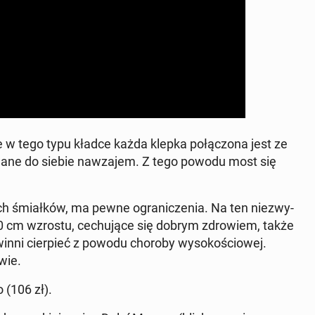
że w tego typu kładce każda klepka po­łą­czo­na jest ze
­wa­ne do siebie na­wza­jem. Z tego powodu most się
ch śmiał­ków, ma pewne ogra­ni­cze­nia. Na ten nie­zwy­
cm wzrostu, ce­chu­ją­ce się dobrym zdro­wiem, także
owinni cier­pieć z powodu choroby wy­so­ko­ścio­wej.
wie.
 (106 zł).