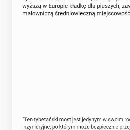
wyż­szą w Europie kładkę dla pie­szych, za­
ma­low­ni­czą śre­dnio­wiecz­ną miej­sco­woś
"Ten ty­be­tań­ski most jest jedynym w swoim rod
in­ży­nie­ryj­ne, po którym może bez­piecz­nie prze