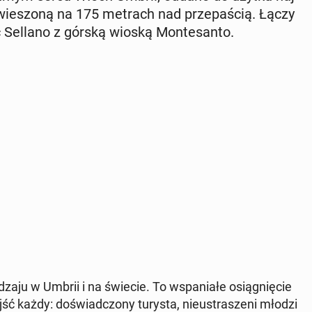
wie­szo­ną na 175 metrach nad prze­pa­ścią. Łączy
ć Sellano z górską wioską Mon­te­san­to.
zaju w Umbrii i na świecie. To wspa­nia­łe osią­gnię­cie
jść każdy: do­świad­czo­ny turysta, nie­ustra­sze­ni młodzi