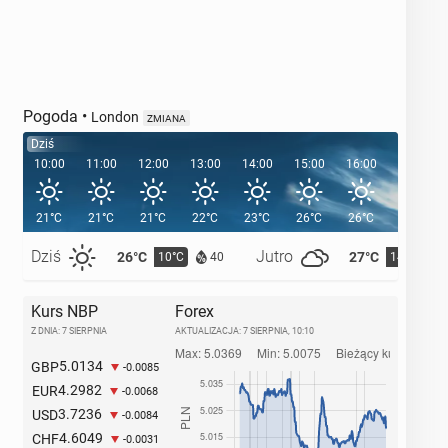
Pogoda
•
London
ZMIANA
Dziś
10:00
11:00
12:00
13:00
14:00
15:00
16:00
17:00
21°C
21°C
21°C
22°C
23°C
26°C
26°C
25°C
Dziś
Jutro
26°C
27°C
10°C
14°C
40
Kurs NBP
Forex
Z DNIA: 7 SIERPNIA
AKTUALIZACJA:
7 SIERPNIA, 10:10
5.0134
GBP
-0.0085
4.2982
EUR
-0.0068
3.7236
USD
-0.0084
4.6049
CHF
-0.0031