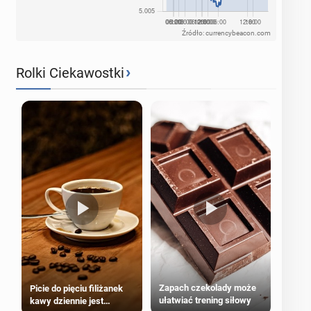
Źródło: currencybeacon.com
›
Rolki Ciekawostki
Zapach czekolady może
Picie do pięciu filiżanek
ułatwiać trening siłowy
kawy dziennie jest