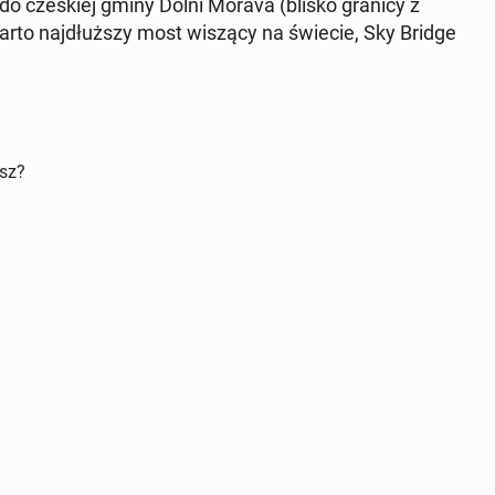
 do cze­skiej gminy Dolní Morava (blisko granicy z
arto naj­dłuż­szy most wiszący na świecie, Sky Bridge
isz?