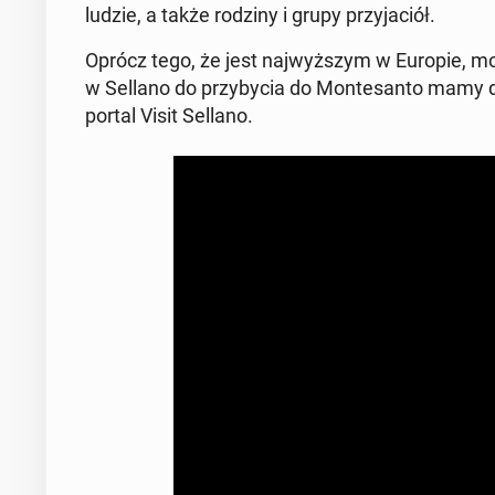
ludzie, a także rodziny i grupy przy­ja­ciół.
Oprócz tego, że jest naj­wyż­szym w Europie, mo
w Sellano do przy­by­cia do Mon­te­san­to mamy do 
portal Visit Sellano.