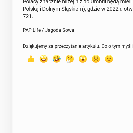
Polacy znacz­nie bliżej niż do Umbrii będą mieli
Polską i Dolnym Ślą­skiem), gdzie w 2022 r. otw
721.
PAP Life / Jagoda Sowa
Dziękujemy za przeczytanie artykułu. Co o tym myśl