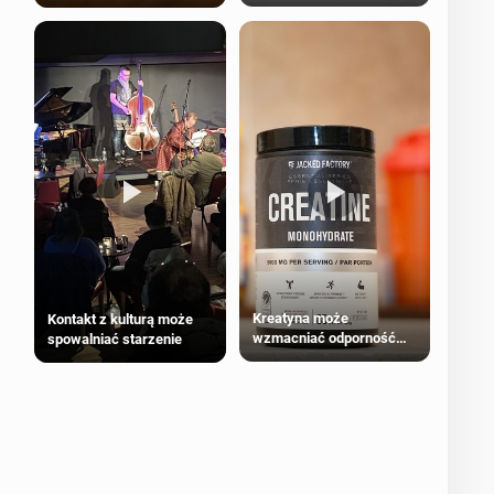
bezpieczne dla
większości dorosłych
Kreatyna może
Kontakt z kulturą może
wzmacniać odporność
spowalniać starzenie
przeciw nowotworom