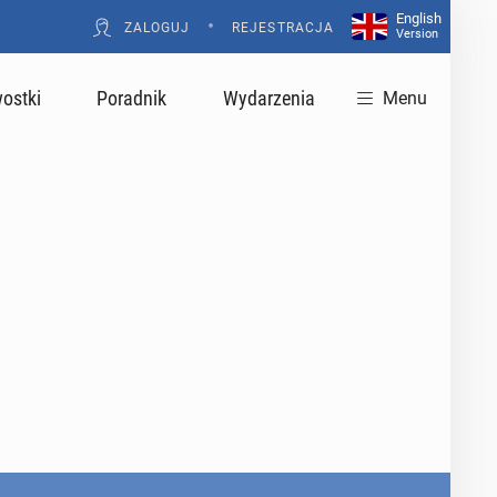
English
•
ZALOGUJ
REJESTRACJA
Version
ostki
Poradnik
Wydarzenia
Menu