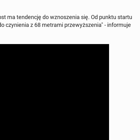
st ma ten­den­cję do wzno­sze­nia się. Od punktu startu
czy­nie­nia z 68 metrami prze­wyż­sze­nia" - in­for­mu­je