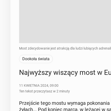
Most zdecydowanie jest atrakcją dla ludzi lubiących adrena
Dookoła świata
Naj­wyż­szy wiszący most w Eu
11 KWIETNIA 2024, 09:00
Ten tekst przeczytasz w 2 minuty
Przej­ście tego mostu wymaga po­ko­na­ni
żyłach... Pod koniec marca, w leżącej w 