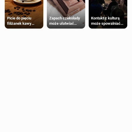
Zapach czekolady
Kontakt z kulturą
Picie do pięciu
może ułatwiać
może spowalniać
filiżanek kawy
trening siłowy
starzenie
dziennie jest
bezpieczne dla
większości
dorosłych