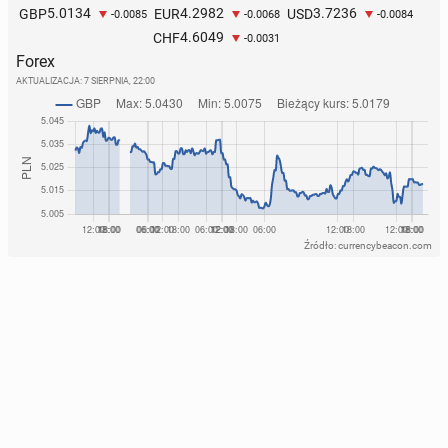
5.0134
4.2982
3.7236
GBP
EUR
USD
-0.0085
-0.0068
-0.0084
4.6049
CHF
-0.0031
Forex
AKTUALIZACJA:
7 SIERPNIA, 22:00
Źródło: currencybeacon.com