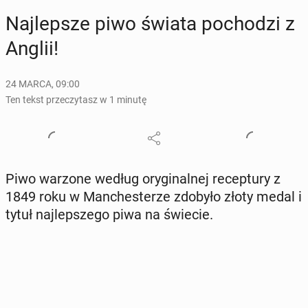
Naj­lep­sze piwo świata po­cho­dzi z
Anglii!
24 MARCA, 09:00
Ten tekst przeczytasz w 1 minutę
Piwo warzone według ory­gi­nal­nej re­cep­tu­ry z
1849 roku w Man­che­ste­rze zdobyło złoty medal i
tytuł naj­lep­sze­go piwa na świecie.