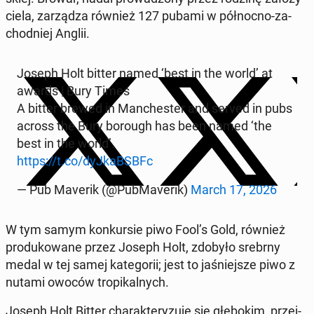
cie­la, za­rzą­dza również 127 pubami w pół­noc­no-za­
chod­niej Anglii.
Joseph Holt bitter named ‘best in the world’ at
awards | Bury Times
A bitter brewed in Man­che­ster and served in pubs
across the Bury borough has been named ‘the
best in the world’.
https://t.co/dyJ­kaBSBFc
— Pub Maverik (@Pub­Ma­ve­rik)
March 17, 2026
W tym samym kon­kur­sie piwo Fool’s Gold, również
pro­du­ko­wa­ne przez Joseph Holt, zdobyło srebrny
medal w tej samej ka­te­go­rii; jest to ja­śniej­sze piwo z
nutami owoców tro­pi­kal­nych.
Joseph Holt Bitter cha­rak­te­ry­zu­je się głę­bo­kim, przej­