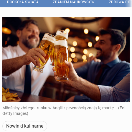
DOOKOŁA ŚWIATA
ZDANIEM NAUKOWCÓW
ZDROWA DIE
Miłośnicy złotego trunku w Anglii z pewnością znają tę markę... (Fot.
Getty Images)
Nowinki kulinarne