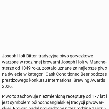
Joseph Holt Bitter, tra­dy­cyj­ne piwo go­rycz­ko­we
warzone w ro­dzin­nej bro­war­ni Joseph Holt w Man­che­
ste­rze od 1849 roku, zostało uznane za naj­lep­sze piwo
na świecie w ka­te­go­rii Cask Con­di­tio­ned Beer podczas
pre­sti­żo­we­go kon­kur­su In­ter­na­tio­nal Brewing Awards
2026.
Piwo to za­cho­wu­je nie­zmie­nio­ną re­cep­tu­rę od 177 lat i
jest sym­bo­lem pół­noc­no­an­giel­skiej tra­dy­cji pi­wo­war­
skiej. Browar, nadal pro­wa­dzo­ny przez rodzinę za­ło­ży­