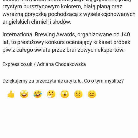
rzy­stym bursz­ty­no­wym kolorem, białą pianą oraz
wyraźną go­rycz­ką po­cho­dzą­cą z wy­se­lek­cjo­no­wa­nych
an­giel­skich chmieli i słodów.
In­ter­na­tio­nal Brewing Awards, or­ga­ni­zo­wa­ne od 140
lat, to pre­sti­żo­wy konkurs oce­nia­ją­cy kil­ka­set próbek
piw z całego świata przez bran­żo­wych eks­per­tów.
Express.co.uk / Adriana Chodakowska
Dziękujemy za przeczytanie artykułu. Co o tym myślisz?