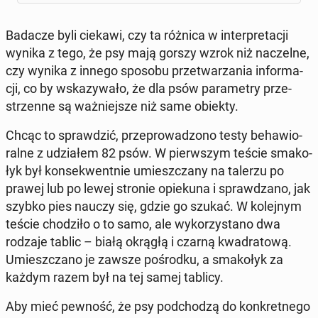
Badacze byli ciekawi, czy ta różnica w in­ter­pre­ta­cji
wynika z tego, że psy mają gorszy wzrok niż na­czel­ne,
czy wynika z innego sposobu prze­twa­rza­nia in­for­ma­
cji, co by wska­zy­wa­ło, że dla psów pa­ra­me­try prze­
strzen­ne są waż­niej­sze niż same obiekty.
Chcąc to spraw­dzić, prze­pro­wa­dzo­no testy be­ha­wio­
ral­ne z udzia­łem 82 psów. W pierw­szym teście sma­ko­
łyk był kon­se­kwent­nie umiesz­cza­ny na talerzu po
prawej lub po lewej stronie opie­ku­na i spraw­dza­no, jak
szybko pies nauczy się, gdzie go szukać. W ko­lej­nym
teście cho­dzi­ło o to samo, ale wy­ko­rzy­sta­no dwa
rodzaje tablic – białą okrągłą i czarną kwa­dra­to­wą.
Umiesz­cza­no je zawsze po­środ­ku, a sma­ko­łyk za
każdym razem był na tej samej tablicy.
Aby mieć pewność, że psy pod­cho­dzą do kon­kret­ne­go