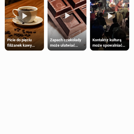
Zapach czekolady
Kontakt z kulturą
Picie do pięciu
może ułatwiać
może spowalniać
filiżanek kawy
trening siłowy
starzenie
dziennie jest
bezpieczne dla
większości
dorosłych