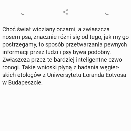
Choć świat wi­dzia­ny oczami, a zwłasz­cza
nosem psa, znacz­nie różni się od tego, jak my go
po­strze­ga­my, to sposób prze­twa­rza­nia pewnych
in­for­ma­cji przez ludzi i psy bywa podobny.
Zwłasz­cza przez te bar­dziej in­te­li­gent­ne czwo­
ro­no­gi. Takie wnioski płyną z badania wę­gier­
skich eto­lo­gów z Uni­wer­sy­te­tu Loranda Eotvosa
w Bu­da­pesz­cie.