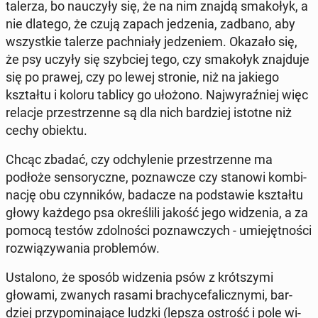
talerza, bo na­uczy­ły się, że na nim znajdą sma­ko­łyk, a
nie dlatego, że czują zapach je­dze­nia, zadbano, aby
wszyst­kie talerze pach­nia­ły je­dze­niem. Okazało się,
że psy uczyły się szyb­ciej tego, czy sma­ko­łyk znaj­du­je
się po prawej, czy po lewej stronie, niż na jakiego
kształ­tu i koloru tablicy go ułożono. Naj­wy­raź­niej więc
relacje prze­strzen­ne są dla nich bar­dziej istotne niż
cechy obiektu.
Chcąc zbadać, czy od­chy­le­nie prze­strzen­ne ma
podłoże sen­so­rycz­ne, po­znaw­cze czy stanowi kom­bi­
na­cję obu czyn­ni­ków, badacze na pod­sta­wie kształ­tu
głowy każdego psa okre­śli­li jakość jego wi­dze­nia, a za
pomocą testów zdol­no­ści po­znaw­czych - umie­jęt­no­ści
roz­wią­zy­wa­nia pro­ble­mów.
Usta­lo­no, że sposób wi­dze­nia psów z krót­szy­mi
głowami, zwanych rasami bra­chy­ce­fa­licz­ny­mi, bar­
dziej przy­po­mi­na­ją­ce ludzki (lepsza ostrość i pole wi­