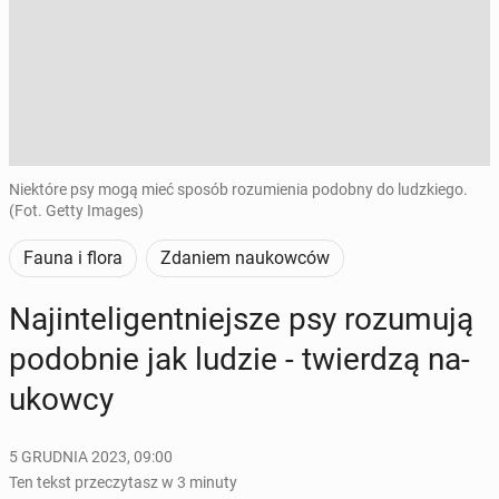
Niektóre psy mogą mieć sposób rozumienia podobny do ludzkiego.
(Fot. Getty Images)
Fauna i flora
Zdaniem naukowców
Naj­in­te­li­gent­niej­sze psy ro­zu­mu­ją
po­dob­nie jak ludzie - twier­dzą na­
ukow­cy
5 GRUDNIA 2023, 09:00
Ten tekst przeczytasz w 3 minuty