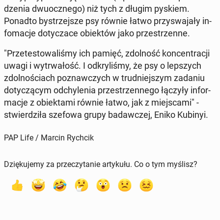
dze­nia dwu­ocz­ne­go) niż tych z długim pyskiem.
Ponadto by­strzej­sze psy równie łatwo przy­swa­ja­ły in­
fo­ma­cje do­ty­cza­ce obiek­tów jako prze­strzen­ne.
"Prze­te­sto­wa­li­śmy ich pamięć, zdol­ność kon­cen­tra­cji
uwagi i wy­trwa­łość. I od­kry­li­śmy, że psy o lep­szych
zdol­no­ściach po­znaw­czych w trud­niej­szym zadaniu
do­ty­czą­cym od­chy­le­nia prze­strzen­ne­go łączyły in­for­
ma­cje z obiek­ta­mi równie łatwo, jak z miej­sca­mi" -
stwier­dzi­ła szefowa grupy ba­daw­czej, Eniko Kubinyi.
PAP Life / Marcin Rychcik
Dziękujemy za przeczytanie artykułu. Co o tym myślisz?