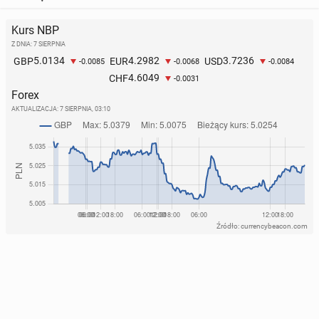
Kurs NBP
Z DNIA: 7 SIERPNIA
5.0134
4.2982
3.7236
GBP
EUR
USD
-0.0085
-0.0068
-0.0084
4.6049
CHF
-0.0031
Forex
AKTUALIZACJA:
7 SIERPNIA, 03:10
Źródło: currencybeacon.com