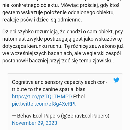
nie kon­kret­ne­go obiektu. Mówiąc pro­ściej, gdy ktoś
gestem wska­zu­je po­ło­że­nie od­da­lo­ne­go obiektu,
reakcje psów i dzieci są od­mien­ne.
Dzieci szybko ro­zu­mie­ją, że chodzi o sam obiekt, psy
na­to­miast zwykle po­strze­ga­ją gest jako wska­zów­kę
do­ty­czą­ca kie­run­ku ruchu. Tę różnicę za­uwa­żo­no już
we wcze­śniej­szych ba­da­niach, ale wę­gier­ski zespół
po­sta­no­wił bacz­niej przyj­rzeć się temu zja­wi­sku.
Co­gni­ti­ve and sensory ca­pa­ci­ty each con­
tri­bu­te to the canine spatial bias
https://t.co/pzTQL­THMPD
Ethol
pic.twitter.com/ef8g4XcRPt
— Behav Ecol Papers (@Be­ha­vE­col­Pa­pers)
No­vem­ber 29, 2023