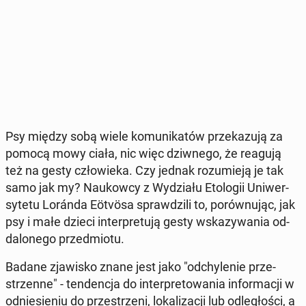
Psy między sobą wiele ko­mu­ni­ka­tów prze­ka­zu­ją za
pomocą mowy ciała, nic więc dziw­ne­go, że reagują
też na gesty czło­wie­ka. Czy jednak ro­zu­mie­ją je tak
samo jak my? Na­ukow­cy z Wy­dzia­łu Eto­lo­gii Uni­wer­
sy­te­tu Loránda Eötvösa spraw­dzi­li to, po­rów­nu­jąc, jak
psy i małe dzieci in­ter­pre­tu­ją gesty wska­zy­wa­nia od­
da­lo­ne­go przed­mio­tu.
Badane zja­wi­sko znane jest jako "od­chy­le­nie prze­
strzen­ne" - ten­den­cja do in­ter­pre­to­wa­nia in­for­ma­cji w
od­nie­sie­niu do prze­strze­ni, lo­ka­li­za­cji lub od­le­gło­ści, a