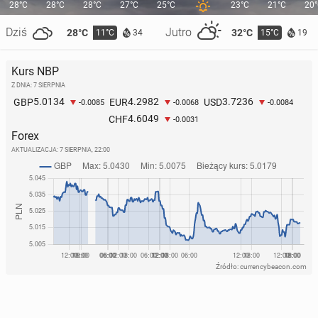
28°C
28°C
28°C
27°C
25°C
23°C
21°C
20
Dziś
Jutro
28°C
32°C
11°C
15°C
34
19
Kurs NBP
Z DNIA: 7 SIERPNIA
5.0134
4.2982
3.7236
GBP
EUR
USD
-0.0085
-0.0068
-0.0084
4.6049
CHF
-0.0031
Forex
AKTUALIZACJA:
7 SIERPNIA, 22:00
Źródło: currencybeacon.com