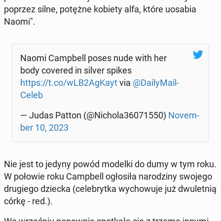
poprzez silne, potężne kobiety alfa, które uosabia
Naomi".
Naomi Camp­bell poses nude with her
body covered in silver spikes
https://t.co/wLB2AgKayt
via
@Da­ily­Ma­il­
Ce­leb
— Judas Patton (@Nichola36071550)
No­vem­
ber 10, 2023
Nie jest to jedyny powód modelki do dumy w tym roku.
W połowie roku Camp­bell ogło­si­ła na­ro­dzi­ny swojego
dru­gie­go dziecka (ce­le­bryt­ka wy­cho­wu­je już dwu­let­nią
córkę - red.).