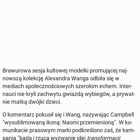
Bra­wu­ro­wa sesja kul­to­wej modelki pro­mu­ją­cej naj­
now­szą ko­lek­cję Ale­xan­dra Wanga odbiła się w
mediach spo­łecz­no­ścio­wych sze­ro­kim echem. In­ter­
nau­ci nie kryli za­chwy­tu gwiazdą wy­bie­gów, a pry­wat­
nie matką dwójki dzieci.
O ko­men­tarz pokusił się i Wang, na­zy­wa­jąc Camp­bell
"wy­su­bli­mo­wa­ną ikoną: Naomi prze­mie­nio­ną". W ko­
mu­ni­ka­cie pra­so­wym marki pod­kre­ślo­no zaś, że kam­
pa­nia "bada i rzuca wy­zwa­nie idei
trans­for­ma­cji