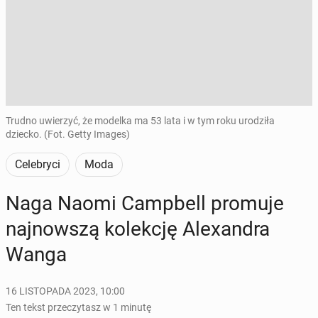
Trudno uwierzyć, że modelka ma 53 lata i w tym roku urodziła
dziecko. (Fot. Getty Images)
Celebryci
Moda
Naga Naomi Camp­bell promuje
naj­now­szą ko­lek­cję Ale­xan­dra
Wanga
16 LISTOPADA 2023, 10:00
Ten tekst przeczytasz w 1 minutę