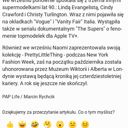
We wrze­śniu po­now­nie spo­tka­ła się z trzema innymi
su­per­mo­del­ka­mi lat 90.: Lindą Evan­ge­li­stą, Cindy
Craw­ford i Christy Tur­ling­ton. Wraz z nimi po­ja­wi­ła się
na okład­kach "Vogue" i "Vanity Fair" Italia. Wy­stą­pi­ła
także w serialu do­ku­men­tal­nym "The Supers" o fe­no­
me­nie top­mo­de­lek dla Apple TV+.
Również we wrze­śniu Naomi za­pre­zen­to­wa­ła swoją
ko­lek­cję - Pret­ty­Lit­tle­Thing - podczas New York
Fashion Week, zaś na po­cząt­ku paź­dzier­ni­ka została
uho­no­ro­wa­na przez Muzeum Wik­to­rii i Alberta w Lon­
dy­nie wystawą będącą kroniką jej czter­dzie­sto­let­niej
kariery. A rok się jeszcze nie skoń­czył.
PAP Life / Marcin Rychcik
Dziękujemy za przeczytanie artykułu. Co o tym myślisz?