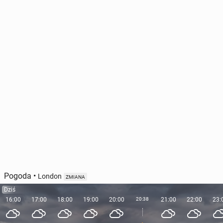
Pogoda
•
London
ZMIANA
Dziś
16:00
17:00
18:00
19:00
20:00
20:38
21:00
22:00
23: