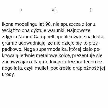
Ikona mo­de­lin­gu lat 90. nie spusz­cza z tonu.
Wciąż to ona dyktuje warunki. Naj­now­sze
zdjęcia Naomi Camp­bell opu­bli­ko­wa­ne na In­sta­
gra­mie udo­wad­nia­ją, że nie dzieje się to przy­
pad­ko­wo. Naga su­per­mo­del­ka, której ciało po­
kry­wa­ją jedynie me­ta­lo­we kolce, pre­zen­tu­je się
za­chwy­ca­ją­co. Naj­mod­niej­sza fryzura te­go­rocz­
ne­go lata, czyli mullet, pod­kre­śla dra­pież­ność jej
urody.