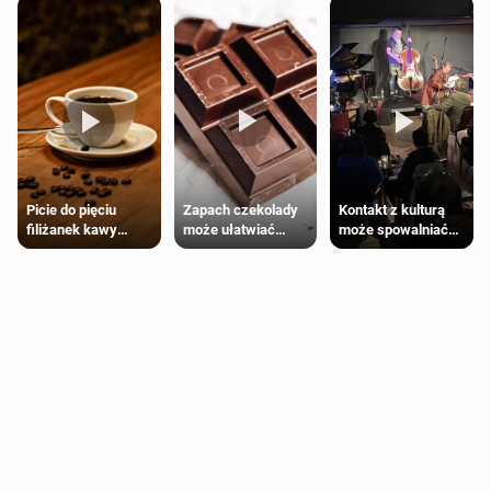
Zapach czekolady
Kontakt z kulturą
Picie do pięciu
może ułatwiać
może spowalniać
filiżanek kawy
trening siłowy
starzenie
dziennie jest
bezpieczne dla
większości
dorosłych