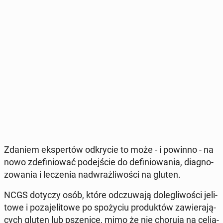
Zdaniem eks­per­tów od­kry­cie to może - i powinno - na
nowo zde­fi­nio­wać po­dej­ście do de­fi­nio­wa­nia, dia­gno­
zo­wa­nia i le­cze­nia nad­wraż­li­wo­ści na gluten.
NCGS dotyczy osób, które od­czu­wa­ją do­le­gli­wo­ści je­li­
to­we i po­za­je­li­to­we po spo­ży­ciu pro­duk­tów za­wie­ra­ją­
cych gluten lub psze­ni­cę, mimo że nie chorują na ce­lia­