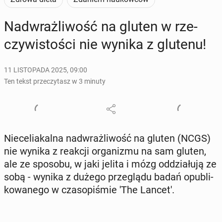
Nad­wraż­li­wość na gluten w rze­
czy­wi­sto­ści nie wynika z glutenu!
11 LISTOPADA 2025, 09:00
Ten tekst przeczytasz w 3 minuty
Nie­ce­lia­kal­na nad­wraż­li­wość na gluten (NCGS)
nie wynika z reakcji or­ga­ni­zmu na sam gluten,
ale ze sposobu, w jaki jelita i mózg od­dzia­łu­ją ze
sobą - wynika z dużego prze­glą­du badań opu­bli­
ko­wa­ne­go w cza­so­pi­śmie 'The Lancet'.