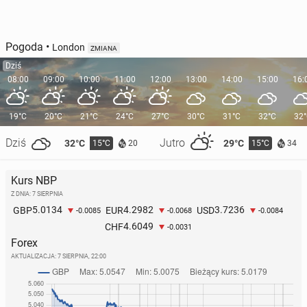
Pogoda
•
London
ZMIANA
Dziś
08:00
09:00
10:00
11:00
12:00
13:00
14:00
15:00
16:
19°C
20°C
21°C
24°C
27°C
30°C
31°C
32°C
32
Dziś
Jutro
32°C
29°C
15°C
15°C
20
34
Kurs NBP
Z DNIA: 7 SIERPNIA
5.0134
4.2982
3.7236
GBP
EUR
USD
-0.0085
-0.0068
-0.0084
4.6049
CHF
-0.0031
Forex
AKTUALIZACJA:
7 SIERPNIA, 22:00