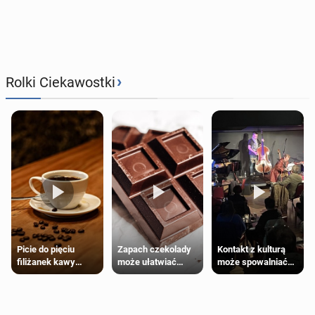
›
Rolki Ciekawostki
Zapach czekolady
Kontakt z kulturą
Picie do pięciu
może ułatwiać
może spowalniać
filiżanek kawy
trening siłowy
starzenie
dziennie jest
bezpieczne dla
większości
dorosłych