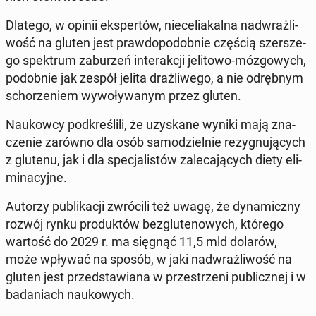
Dlatego, w opinii eks­per­tów, nie­ce­lia­kal­na nad­wraż­li­
wość na gluten jest praw­do­po­dob­nie częścią szer­sze­
go spek­trum za­bu­rzeń in­te­rak­cji je­li­to­wo-mó­zgo­wych,
po­dob­nie jak zespół jelita draż­li­we­go, a nie od­ręb­nym
scho­rze­niem wy­wo­ły­wa­nym przez gluten.
Na­ukow­cy pod­kre­śli­li, że uzy­ska­ne wyniki mają zna­
cze­nie zarówno dla osób sa­mo­dziel­nie re­zy­gnu­ją­cych
z glutenu, jak i dla spe­cja­li­stów za­le­ca­ją­cych diety eli­
mi­na­cyj­ne.
Autorzy pu­bli­ka­cji zwró­ci­li też uwagę, że dy­na­micz­ny
rozwój rynku pro­duk­tów bez­glu­te­no­wych, którego
wartość do 2029 r. ma sięgnąć 11,5 mld dolarów,
może wpływać na sposób, w jaki nad­wraż­li­wość na
gluten jest przed­sta­wia­na w prze­strze­ni pu­blicz­nej i w
ba­da­niach na­uko­wych.