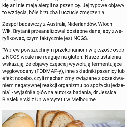
kię ani nie mają alergii na psze­ni­cę. Jej typowe objawy
to wzdęcia, bóle brzucha i uczucie zmę­cze­nia.
Zespół ba­daw­czy z Au­stra­lii, Ni­der­lan­dów, Włoch i
Wlk. Bry­ta­nii prze­ana­li­zo­wał do­stęp­ne dane, aby zwe­
ry­fi­ko­wać, czym fak­tycz­nie jest NCGS.
"Wbrew po­wszech­nym prze­ko­na­niom więk­szość osób
z NCGS wcale nie reaguje na gluten. Nasze usta­le­nia
wska­zu­ją, że objawy czę­ściej wy­wo­łu­ją fer­men­tu­ją­ce
wę­glo­wo­da­ny (FODMAP-y), inne skład­ni­ki psze­ni­cy lub
efekt nocebo, czyli me­cha­ni­zmy zwią­za­ne z ocze­ki­wa­
niem ne­ga­tyw­nej reakcji or­ga­ni­zmu po spo­ży­ciu je­dze­
nia" - wy­ja­śni­ła główna autorka badania, dr Jessica
Bie­sie­kier­ski z Uni­wer­sy­te­tu w Mel­bo­ur­ne.