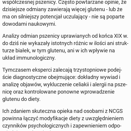
współ­cze­snej psze­ni­cy. Często po­wta­rza­ne opinie, że
dzi­siej­sze odmiany za­wie­ra­ją więcej glutenu - lub że
ma on sil­niej­szy po­ten­cjał uczu­la­ją­cy - nie są poparte
do­wo­da­mi na­uko­wy­mi.
Analizy odmian psze­ni­cy upra­wia­nych od końca XIX w.
do dziś nie wy­ka­za­ły istot­nych różnic w ilości ani struk­
tu­rze białek, w tym glutenu, ani w ich wpływie na
układ im­mu­no­lo­gicz­ny.
Tym­cza­sem eks­per­ci za­le­ca­ją trzy­stop­nio­we po­dej­
ście dia­gno­stycz­ne obej­mu­ją­ce: do­kład­ny wywiad i
analizę objawów, wy­klu­cze­nie ce­lia­kii i alergii na psze­
ni­cę oraz kon­tro­lo­wa­ne ponowne wpro­wa­dze­nie
glutenu do diety.
Ich zdaniem sku­tecz­na opieka nad osobami z NCGS
powinna łączyć mo­dy­fi­ka­cje diety z uwzględ­nie­niem
czyn­ni­ków psy­cho­lo­gicz­nych i za­pew­nie­niem od­po­