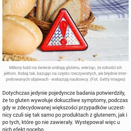
Miliony ludzi na świecie unikają glutenu, wierząc, że szkodzi ich
jelitom. Robią tak, bazując na często rze­czy­wi­stych, ale błędnie in­ter­
pre­to­wa­nych ob­ja­wach - wska­zu­ją na­ukow­cy. (Fot. Getty Images)
Do­tych­czas jedynie po­je­dyn­cze badania po­twier­dzi­ły,
że to gluten wy­wo­łu­je do­kucz­li­we symp­to­my, podczas
gdy w zde­cy­do­wa­nej więk­szo­ści przy­pad­ków uczest­
ni­cy czuli się tak samo po pro­duk­tach z glu­te­nem, jak i
po tych, które go nie za­wie­ra­ły. Wy­stę­po­wał więc u
nich efekt nocebo.