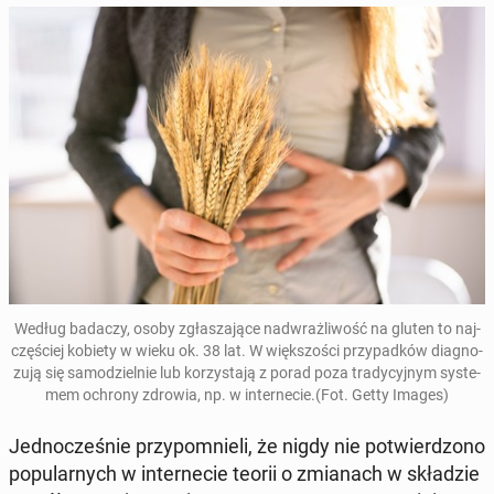
Według badaczy, osoby zgła­sza­ją­ce nad­wraż­li­wość na gluten to naj­
czę­ściej kobiety w wieku ok. 38 lat. W więk­szo­ści przy­pad­ków dia­gno­
zu­ją się sa­mo­dziel­nie lub ko­rzy­sta­ją z porad poza tra­dy­cyj­nym sys­te­
mem ochrony zdrowia, np. w in­ter­ne­cie.(Fot. Getty Images)
Jed­no­cze­śnie przy­po­mnie­li, że nigdy nie po­twier­dzo­no
po­pu­lar­nych w in­ter­ne­cie teorii o zmia­nach w skła­dzie