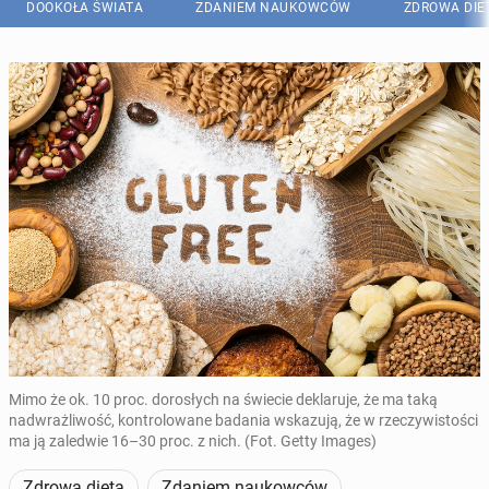
DOOKOŁA ŚWIATA
ZDANIEM NAUKOWCÓW
ZDROWA DIE
Mimo że ok. 10 proc. dorosłych na świecie deklaruje, że ma taką
nadwrażliwość, kontrolowane badania wskazują, że w rzeczywistości
ma ją zaledwie 16–30 proc. z nich. (Fot. Getty Images)
Zdrowa dieta
Zdaniem naukowców