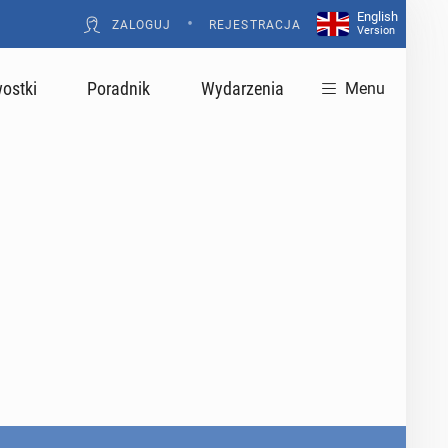
English
•
ZALOGUJ
REJESTRACJA
Version
ostki
Poradnik
Wydarzenia
Menu