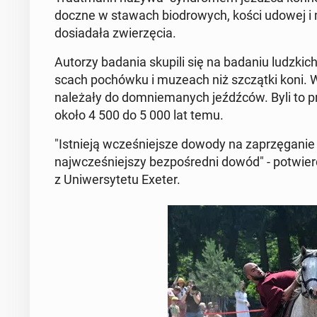
docz­ne w stawach bio­dro­wych, kości udowej i mi
do­sia­da­ła zwie­rzę­cia.
Autorzy badania skupili się na badaniu ludz­kich s
scach po­chów­ku i muzeach niż szcząt­ki koni. Wśr
na­le­ża­ły do do­mnie­ma­nych jeźdź­ców. Byli to p
około 4 500 do 5 000 lat temu.
"Ist­nie­ją wcze­śniej­sze dowody na za­przę­ga­ni
naj­wcze­śniej­szy bez­po­śred­ni dowód" - po­twier
z Uni­wer­sy­te­tu Exeter.