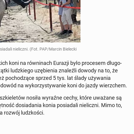
ia­da­li nie­licz­ni. (Fot. PAP/Marcin Bie­lec­ki
kich koni na rów­ni­nach Eurazji było pro­ce­sem dłu­go­
ąt­ki ludz­kie­go uzę­bie­nia zna­leź­li dowody na to, że
ż po­cho­dzą­ce sprzed 5 tys. lat ślady uży­wa­nia
 dowód na wy­ko­rzy­sty­wa­nie koni do jazdy wierz­chem.
ch szkie­le­tów nosiła wyraźne cechy, które uważane są
ość do­sia­da­nia konia po­sia­da­li nie­licz­ni. Mimo to,
a rozwój ludz­ko­ści.