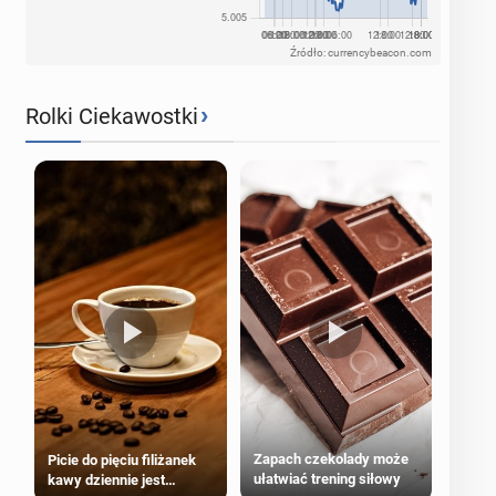
Źródło: currencybeacon.com
›
Rolki Ciekawostki
Zapach czekolady może
Picie do pięciu filiżanek
ułatwiać trening siłowy
kawy dziennie jest