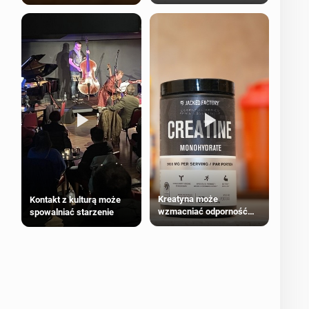
bezpieczne dla
większości dorosłych
Kreatyna może
Kontakt z kulturą może
wzmacniać odporność
spowalniać starzenie
przeciw nowotworom