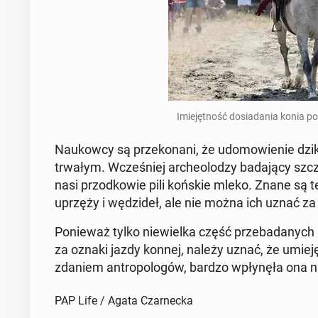
Imie­jęt­ność do­sia­da­nia konia po­s
Na­ukow­cy są prze­ko­na­ni, że udo­mo­wie­nie dzi
trwa­łym. Wcze­śniej ar­che­olo­dzy ba­da­ją­cy szcz
nasi przod­ko­wie pili końskie mleko. Znane są te
uprzęży i wę­dzi­deł, ale nie można ich uznać za
Po­nie­waż tylko nie­wiel­ka część prze­ba­da­ny
za oznaki jazdy konnej, należy uznać, że umie­jęt­n
zdaniem an­tro­po­lo­gów, bardzo wpły­nę­ła ona n
PAP Life / Agata Czarnecka