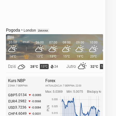
Pogoda
•
London
ZMIANA
Dziś
05:00
05:35
06:00
07:00
08:00
09:00
10:00
11:00
14°C
13°C
13°C
15°C
19°C
23°C
25°C
Dziś
Jutro
28°C
32°C
13°C
14°C
24
Kurs NBP
Forex
Z DNIA: 7 SIERPNIA
AKTUALIZACJA:
7 SIERPNIA, 22:00
5.0134
GBP
-0.0085
4.2982
EUR
-0.0068
3.7236
USD
-0.0084
4.6049
CHF
-0.0031