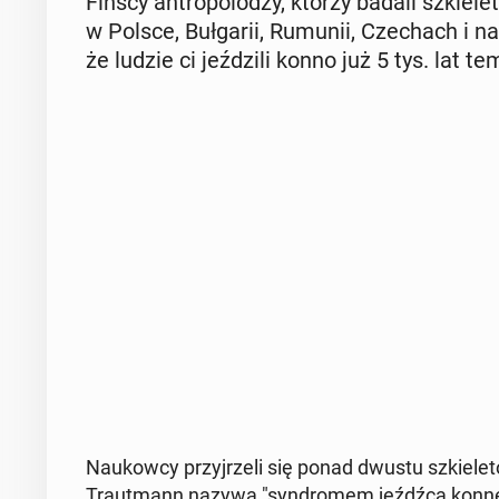
Fińscy an­tro­po­lo­dzy, którzy badali szkie­
w Polsce, Buł­ga­rii, Rumunii, Cze­chach i na
że ludzie ci jeź­dzi­li konno już 5 tys. lat t
Na­ukow­cy przyj­rze­li się ponad dwustu szkie­le­
Traut­mann nazywa "syn­dro­mem jeźdźca konnego"