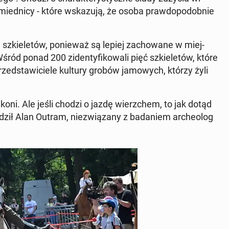
ed­ni­cy - które wska­zu­ją, że osoba praw­do­po­dob­nie
zkie­le­tów, po­nie­waż są lepiej za­cho­wa­ne w miej­
ód ponad 200 zi­den­ty­fi­ko­wa­li pięć szkie­le­tów, które
rzed­sta­wi­cie­le kultury grobów ja­mo­wych, którzy żyli
e koni. Ale jeśli chodzi o jazdę wierz­chem, to jak dotąd
­dził Alan Outram, nie­zwią­za­ny z ba­da­niem ar­che­olog