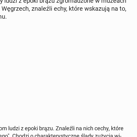
le­ty ludzi z epoki brązu zgro­ma­dzo­ne w muzeach
 Wę­grzech, zna­leź­li echy, które wska­zu­ją na to,
emu.
tom ludzi z epoki brązu. Zna­leź­li na nich cechy, które
. Chodzi o cha­rak­te­ry­stycz­ne ślady zużycia wi­