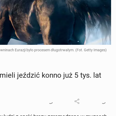
ówninach Eurazji było procesem długotrwałym. (Fot. Getty Images)
mieli jeździć konno już 5 tys. lat