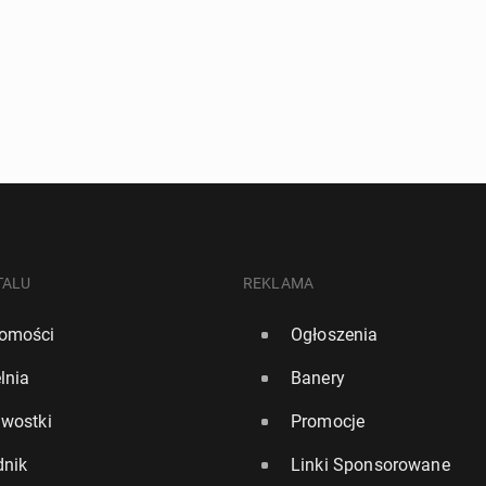
TALU
REKLAMA
omości
Ogłoszenia
lnia
Banery
awostki
Promocje
dnik
Linki Sponsorowane