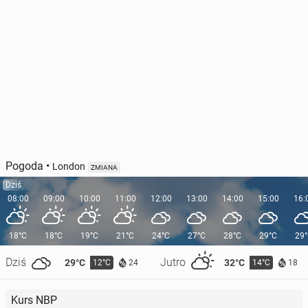
Pogoda
•
London
ZMIANA
Dziś
08:00
09:00
10:00
11:00
12:00
13:00
14:00
15:00
16:
18°C
18°C
19°C
21°C
24°C
27°C
28°C
29°C
29
Dziś
Jutro
29°C
32°C
12°C
14°C
24
18
Kurs NBP