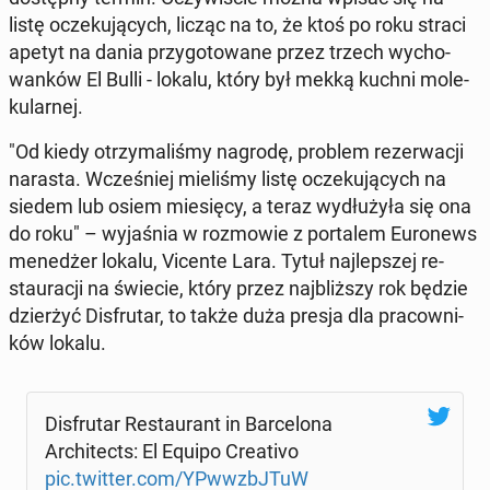
listę ocze­ku­ją­cych, licząc na to, że ktoś po roku straci
apetyt na dania przy­go­to­wa­ne przez trzech wy­cho­
wan­ków El Bulli - lokalu, który był mekką kuchni mo­le­
ku­lar­nej.
"Od kiedy otrzy­ma­li­śmy nagrodę, problem re­zer­wa­cji
narasta. Wcze­śniej mie­li­śmy listę ocze­ku­ją­cych na
siedem lub osiem mie­się­cy, a teraz wy­dłu­ży­ła się ona
do roku" – wy­ja­śnia w roz­mo­wie z por­ta­lem Eu­ro­news
me­ne­dżer lokalu, Vicente Lara. Tytuł naj­lep­szej re­
stau­ra­cji na świecie, który przez naj­bliż­szy rok będzie
dzier­żyć Dis­fru­tar, to także duża presja dla pra­cow­ni­
ków lokalu.
Dis­fru­tar Re­stau­rant in Bar­ce­lo­na
Ar­chi­tects: El Equipo Cre­ati­vo
pic.twitter.com/YPw­w­zbJ­TuW