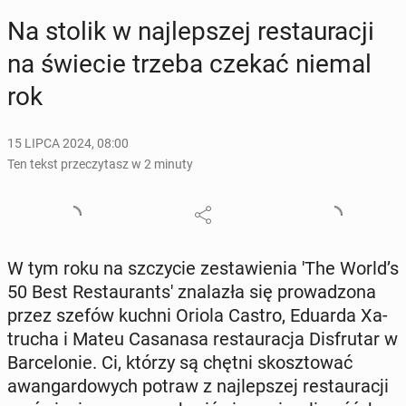
Na stolik w naj­lep­szej re­stau­ra­cji
na świecie trzeba czekać niemal
rok
15 LIPCA 2024, 08:00
Ten tekst przeczytasz w 2 minuty
W tym roku na szczy­cie ze­sta­wie­nia 'The World’s
50 Best Re­stau­rant­s' zna­la­zła się pro­wa­dzo­na
przez szefów kuchni Oriola Castro, Eduarda Xa­
tru­cha i Mateu Ca­sa­na­sa re­stau­ra­cja Dis­fru­tar w
Bar­ce­lo­nie. Ci, którzy są chętni skosz­to­wać
awan­gar­do­wych potraw z naj­lep­szej re­stau­ra­cji