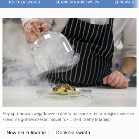
DOOKOŁA ŚWIATA
ZDANIEM NAUKOWCÓW
ZDROWA DIE
Aby spróbować wyjątkowych dań w najlepszej restauracji na świecie,
klienci są gotowi czekać nawet rok... (Fot. Getty Images)
Nowinki kulinarne
Dookoła świata