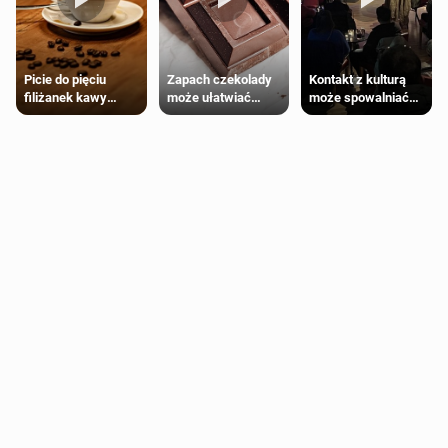
Zapach czekolady
Kontakt z kulturą
Picie do pięciu
może ułatwiać
może spowalniać
filiżanek kawy
trening siłowy
starzenie
dziennie jest
bezpieczne dla
większości
dorosłych