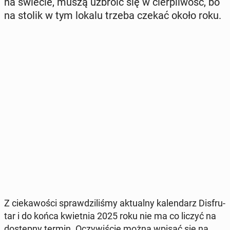
na świecie, muszą uzbroić się w cier­pli­wość, bo
na stolik w tym lokalu trzeba czekać około roku.
Z cie­ka­wo­ści spraw­dzi­li­śmy ak­tu­al­ny ka­len­darz Dis­fru­
tar i do końca kwiet­nia 2025 roku nie ma co liczyć na
do­stęp­ny termin. Oczy­wi­ście można wpisać się na