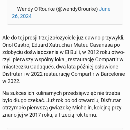
— Wendy O'Ro­ur­ke (@wen­dy­Oro­ur­ke)
June
26, 2024
Ale do tej presji trzej za­ło­ży­cie­le już dawno przy­wy­kli.
Oriol Castro, Eduard Xa­tru­cha i Mateu Ca­sa­na­sa po
zdo­by­ciu do­świad­cze­nia w El Bulli, w 2012 roku otwo­
rzy­li pierw­szy wspólny lokal, re­stau­ra­cję Com­par­tir w
mia­stecz­ku Ca­da­qu­és, dwa lata później osła­wio­ne
Dis­fru­tar i w 2022 re­stau­ra­cję Com­par­tir w Bar­ce­lo­nie
w 2022.
Na sukces ich ku­li­nar­nych przed­się­wzięć nie trzeba
było długo czekać. Już rok po od otwar­ciu, Dis­fru­tar
otrzy­ma­ło pierw­szą gwiazd­kę Mi­che­lin, kolejną przy­
zna­no jej w 2017 roku, a trzecią rok temu.