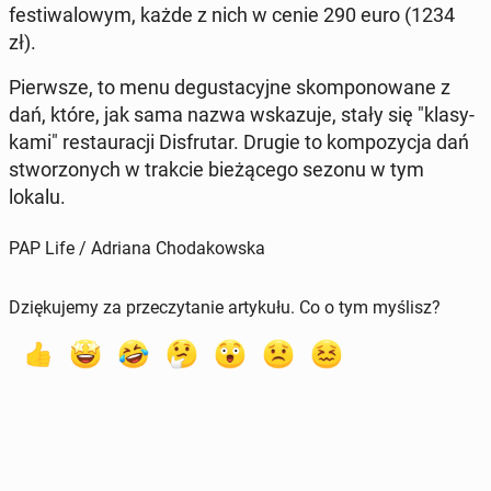
fe­sti­wa­lo­wym, każde z nich w cenie 290 euro (1234
zł).
Pierw­sze, to menu de­gu­sta­cyj­ne skom­po­no­wa­ne z
dań, które, jak sama nazwa wska­zu­je, stały się "kla­sy­
ka­mi" re­stau­ra­cji Dis­fru­tar. Drugie to kom­po­zy­cja dań
stwo­rzo­nych w trakcie bie­żą­ce­go sezonu w tym
lokalu.
PAP Life / Adriana Chodakowska
Dziękujemy za przeczytanie artykułu. Co o tym myślisz?