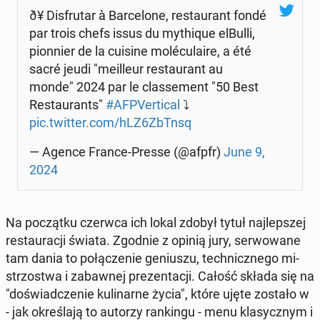
ð¥ Dis­fru­tar à Bar­ce­lo­ne, re­stau­rant fondé
par trois chefs issus du my­thi­que elBulli,
pion­nier de la cuisine mo­lécu­la­ire, a été
sacré jeudi "me­il­leur re­stau­rant au
monde" 2024 par le clas­se­ment "50 Best
Re­stau­rants"
#AFPVer­ti­cal
⤵️
pic.twitter.com/hLZ6ZbTnsq
— Agence France-Presse (@afpfr)
June 9,
2024
Na po­cząt­ku czerwca ich lokal zdobył tytuł naj­lep­szej
re­stau­ra­cji świata. Zgodnie z opinią jury, ser­wo­wa­ne
tam dania to po­łą­cze­nie ge­niu­szu, tech­nicz­ne­go mi­
strzo­stwa i za­baw­nej pre­zen­ta­cji. Całość składa się na
"do­świad­cze­nie ku­li­nar­ne życia", które ujęte zostało w
- jak okre­śla­ją to autorzy ran­kin­gu - menu kla­sycz­nym i