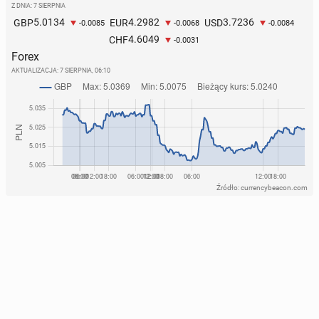
Z DNIA: 7 SIERPNIA
5.0134
4.2982
3.7236
GBP
EUR
USD
-0.0085
-0.0068
-0.0084
4.6049
CHF
-0.0031
Forex
AKTUALIZACJA:
7 SIERPNIA, 06:10
Źródło: currencybeacon.com