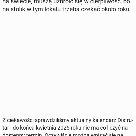
na świecie, muszą uzbroić się w cier­pli­wość, bo
na stolik w tym lokalu trzeba czekać około roku.
Z cie­ka­wo­ści spraw­dzi­li­śmy ak­tu­al­ny ka­len­darz Dis­fru­
tar i do końca kwiet­nia 2025 roku nie ma co liczyć na
do­stęp­ny termin. Oczy­wi­ście można wpisać się na