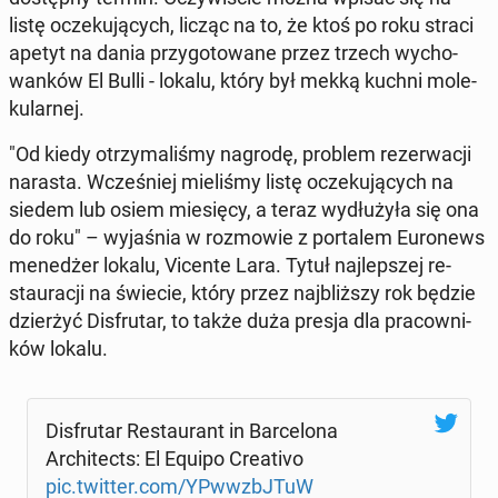
listę ocze­ku­ją­cych, licząc na to, że ktoś po roku straci
apetyt na dania przy­go­to­wa­ne przez trzech wy­cho­
wan­ków El Bulli - lokalu, który był mekką kuchni mo­le­
ku­lar­nej.
"Od kiedy otrzy­ma­li­śmy nagrodę, problem re­zer­wa­cji
narasta. Wcze­śniej mie­li­śmy listę ocze­ku­ją­cych na
siedem lub osiem mie­się­cy, a teraz wy­dłu­ży­ła się ona
do roku" – wy­ja­śnia w roz­mo­wie z por­ta­lem Eu­ro­news
me­ne­dżer lokalu, Vicente Lara. Tytuł naj­lep­szej re­
stau­ra­cji na świecie, który przez naj­bliż­szy rok będzie
dzier­żyć Dis­fru­tar, to także duża presja dla pra­cow­ni­
ków lokalu.
Dis­fru­tar Re­stau­rant in Bar­ce­lo­na
Ar­chi­tects: El Equipo Cre­ati­vo
pic.twitter.com/YPw­w­zbJ­TuW