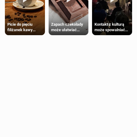
Zapach czekolady
Kontakt z kulturą
Picie do pięciu
może ułatwiać
może spowalniać
filiżanek kawy
trening siłowy
starzenie
dziennie jest
bezpieczne dla
większości
dorosłych