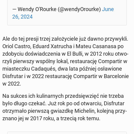
— Wendy O'Ro­ur­ke (@wen­dy­Oro­ur­ke)
June
26, 2024
Ale do tej presji trzej za­ło­ży­cie­le już dawno przy­wy­kli.
Oriol Castro, Eduard Xa­tru­cha i Mateu Ca­sa­na­sa po
zdo­by­ciu do­świad­cze­nia w El Bulli, w 2012 roku otwo­
rzy­li pierw­szy wspólny lokal, re­stau­ra­cję Com­par­tir w
mia­stecz­ku Ca­da­qu­és, dwa lata później osła­wio­ne
Dis­fru­tar i w 2022 re­stau­ra­cję Com­par­tir w Bar­ce­lo­nie
w 2022.
Na sukces ich ku­li­nar­nych przed­się­wzięć nie trzeba
było długo czekać. Już rok po od otwar­ciu, Dis­fru­tar
otrzy­ma­ło pierw­szą gwiazd­kę Mi­che­lin, kolejną przy­
zna­no jej w 2017 roku, a trzecią rok temu.