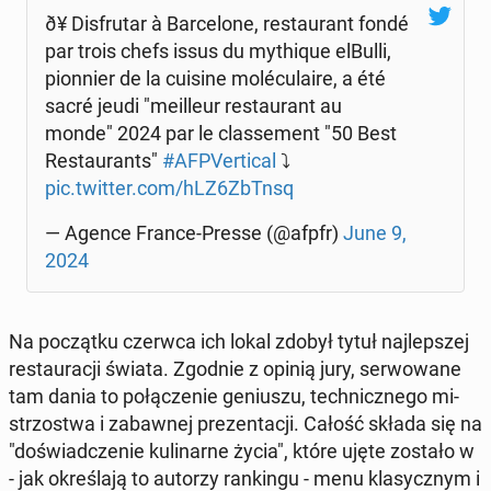
ð¥ Dis­fru­tar à Bar­ce­lo­ne, re­stau­rant fondé
par trois chefs issus du my­thi­que elBulli,
pion­nier de la cuisine mo­lécu­la­ire, a été
sacré jeudi "me­il­leur re­stau­rant au
monde" 2024 par le clas­se­ment "50 Best
Re­stau­rants"
#AFPVer­ti­cal
⤵️
pic.twitter.com/hLZ6ZbTnsq
— Agence France-Presse (@afpfr)
June 9,
2024
Na po­cząt­ku czerwca ich lokal zdobył tytuł naj­lep­szej
re­stau­ra­cji świata. Zgodnie z opinią jury, ser­wo­wa­ne
tam dania to po­łą­cze­nie ge­niu­szu, tech­nicz­ne­go mi­
strzo­stwa i za­baw­nej pre­zen­ta­cji. Całość składa się na
"do­świad­cze­nie ku­li­nar­ne życia", które ujęte zostało w
- jak okre­śla­ją to autorzy ran­kin­gu - menu kla­sycz­nym i