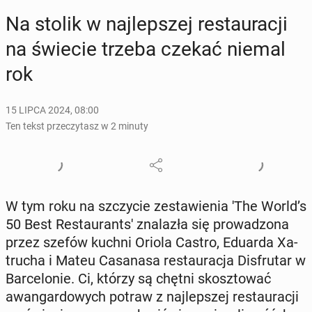
Na stolik w naj­lep­szej re­stau­ra­cji
na świecie trzeba czekać niemal
rok
15 LIPCA 2024, 08:00
Ten tekst przeczytasz w 2 minuty
W tym roku na szczy­cie ze­sta­wie­nia 'The World’s
50 Best Re­stau­rant­s' zna­la­zła się pro­wa­dzo­na
przez szefów kuchni Oriola Castro, Eduarda Xa­
tru­cha i Mateu Ca­sa­na­sa re­stau­ra­cja Dis­fru­tar w
Bar­ce­lo­nie. Ci, którzy są chętni skosz­to­wać
awan­gar­do­wych potraw z naj­lep­szej re­stau­ra­cji