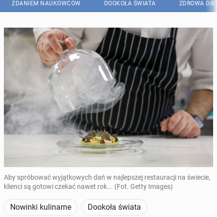
ZDANIEM NAUKOWCÓW
DOOKOŁA ŚWIATA
ZDROWA DIE
Aby spróbować wyjątkowych dań w najlepszej restauracji na świecie,
klienci są gotowi czekać nawet rok... (Fot. Getty Images)
Nowinki kulinarne
Dookoła świata