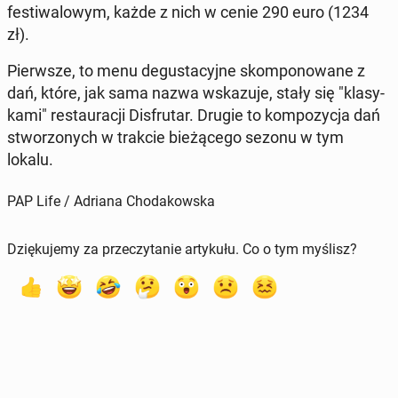
fe­sti­wa­lo­wym, każde z nich w cenie 290 euro (1234
zł).
Pierw­sze, to menu de­gu­sta­cyj­ne skom­po­no­wa­ne z
dań, które, jak sama nazwa wska­zu­je, stały się "kla­sy­
ka­mi" re­stau­ra­cji Dis­fru­tar. Drugie to kom­po­zy­cja dań
stwo­rzo­nych w trakcie bie­żą­ce­go sezonu w tym
lokalu.
PAP Life / Adriana Chodakowska
Dziękujemy za przeczytanie artykułu. Co o tym myślisz?