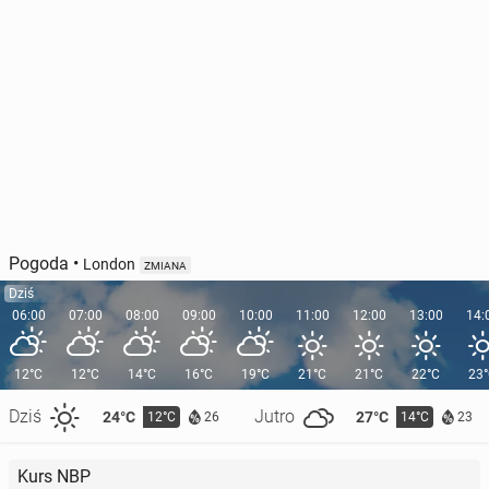
Pogoda
•
London
ZMIANA
Dziś
06:00
07:00
08:00
09:00
10:00
11:00
12:00
13:00
14:
12°C
12°C
14°C
16°C
19°C
21°C
21°C
22°C
23
Dziś
Jutro
24°C
27°C
12°C
14°C
26
23
Kurs NBP