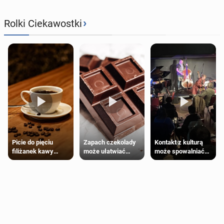
›
Rolki Ciekawostki
Zapach czekolady
Kontakt z kulturą
Picie do pięciu
może ułatwiać
może spowalniać
filiżanek kawy
trening siłowy
starzenie
dziennie jest
bezpieczne dla
większości
dorosłych