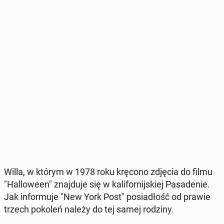
Willa, w którym w 1978 roku kręcono zdjęcia do filmu
"Hal­lo­we­en" znaj­du­je się w ka­li­for­nij­skiej Pa­sa­de­nie.
Jak in­for­mu­je "New York Post" po­sia­dłość od prawie
trzech pokoleń należy do tej samej rodziny.