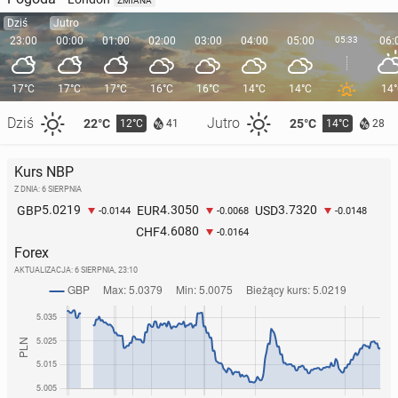
ZMIANA
Dziś
Jutro
23:00
00:00
01:00
02:00
03:00
04:00
05:00
05:33
06:
17°C
17°C
17°C
16°C
16°C
14°C
14°C
14
Dziś
Jutro
22°C
25°C
12°C
14°C
41
28
Kurs NBP
Z DNIA: 6 SIERPNIA
5.0219
4.3050
3.7320
GBP
EUR
USD
-0.0144
-0.0068
-0.0148
4.6080
CHF
-0.0164
Forex
AKTUALIZACJA:
6 SIERPNIA, 23:10