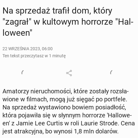
Na sprze­daż trafił dom, który
"zagrał" w kul­to­wym hor­ro­rze "Hal­
lo­we­en"
22 WRZEŚNIA 2023, 06:00
Ten tekst przeczytasz w 1 minutę
Ama­to­rzy nie­ru­cho­mo­ści, które zostały roz­sła­
wio­ne w filmach, mogą już sięgać po port­fe­le.
Na sprze­daż wy­sta­wio­no bowiem po­sia­dłość,
która po­ja­wi­ła się w słynnym hor­ro­rze 'Hal­lo­we­
en' z Jamie Lee Curtis w roli Laurie Strode. Cena
jest atrak­cyj­na, bo wynosi 1,8 mln dolarów.