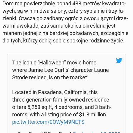
Dom ma po­wierzch­nię ponad 488 metrów kwa­dra­to­
wych, są w nim dwa salony, cztery sy­pial­nie i trzy ła­
zien­ki. Otacza go zadbany ogród z owo­cu­ją­cy­mi drze­
wa­mi awokado, zaś sama okolica okre­śla­na jest
mianem jednej z naj­bar­dziej po­żą­da­nych, szcze­gól­nie
dla tych, którzy cenią sobie spo­koj­ne ro­dzin­ne życie.
The iconic "Hal­lo­we­en" movie home,
where Jamie Lee Curtis' cha­rac­ter Laurie
Strode resided, is on the market.
Located in Pa­sa­de­na, Ca­li­for­nia, this
three-ge­ne­ra­tion family-owned re­si­den­ce
offers 5,258 sq ft, 4 be­dro­oms, and 3 ba­th­
ro­oms, with a listing price of $1.8 million.
pic.twitter.com/0OWyM9NETS