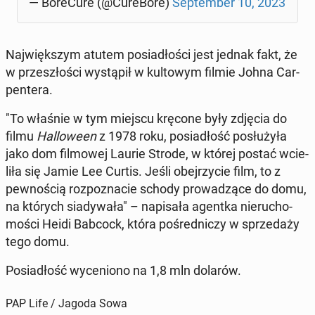
— Bo­re­Cu­re (@Cu­re­Bo­re)
Sep­tem­ber 10, 2023
Naj­więk­szym atutem po­sia­dło­ści jest jednak fakt, że
w prze­szło­ści wy­stą­pił w kul­to­wym filmie Johna Car­
pen­te­ra.
"To właśnie w tym miejscu kręcone były zdjęcia do
filmu
Hal­lo­we­en
z 1978 roku, po­sia­dłość po­słu­ży­ła
jako dom fil­mo­wej Laurie Strode, w której postać wcie­
li­ła się Jamie Lee Curtis. Jeśli obej­rzy­cie film, to z
pew­no­ścią roz­po­zna­cie schody pro­wa­dzą­ce do domu,
na których sia­dy­wa­ła" – na­pi­sa­ła agentka nie­ru­cho­
mo­ści Heidi Babcock, która po­śred­ni­czy w sprze­da­ży
tego domu.
Po­sia­dłość wy­ce­nio­no na 1,8 mln dolarów.
PAP Life / Jagoda Sowa