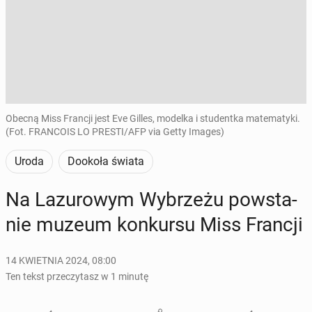
Obecną Miss Francji jest Eve Gilles, modelka i studentka matematyki.
(Fot. FRANCOIS LO PRESTI/AFP via Getty Images)
Uroda
Dookoła świata
Na La­zu­ro­wym Wy­brze­żu po­wsta­
nie muzeum kon­kur­su Miss Francji
14 KWIETNIA 2024, 08:00
Ten tekst przeczytasz w 1 minutę