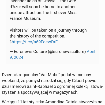
la­ven­der fields of Grasse – the Côte
d'Azur will soon be home to another
unique at­trac­tion: the first ever Miss
France Museum.
Vi­si­tors will be taken on a journey through
the history of the com­pe­ti­tion.
⤵️
https://t.co/a69FqewDrE
— Eu­ro­news Culture (@eu­ro­new­scul­tu­re)
April
9, 2024
Dzien­nik re­gio­nal­ny "Var Matin" podał w miniony
weekend, że pomysł na­ro­dził się, gdy Gilbert po­wie­
dział merowi Saint-Raphael o ogrom­nej ko­lek­cji sto­wa­
rzy­sze­nia spo­czy­wa­ją­cej w ma­ga­zy­nach.
W ciągu 11 lat sty­list­ka Aman­di­ne Catala stwo­rzy­ła na