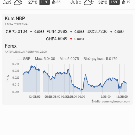
Dziś
Jutro
27°C
32°C
11°C
15°C
36
19
Kurs NBP
Z DNIA: 7 SIERPNIA
5.0134
4.2982
3.7236
GBP
EUR
USD
-0.0085
-0.0068
-0.0084
4.6049
CHF
-0.0031
Forex
AKTUALIZACJA:
7 SIERPNIA, 22:00
Źródło: currencybeacon.com