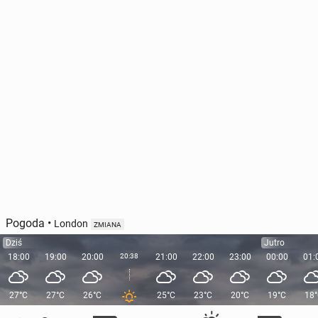
Pogoda
•
London
ZMIANA
Dziś
Jutro
18:00
19:00
20:00
20:38
21:00
22:00
23:00
00:00
01:
27°C
27°C
26°C
25°C
23°C
20°C
19°C
18