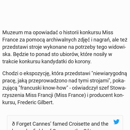
Muzeum ma opo­wia­dać o hi­sto­rii kon­kur­su Miss
France za pomocą ar­chi­wal­nych zdjęć i nagrań, ale też
przed­sta­wi stroje wy­ko­na­ne na po­trze­by tego wi­do­wi­
ska. Będzie to ponad sto ubiorów, które nosiły w
trakcie kon­kur­su kan­dy­dat­ki do korony.
Chodzi o eks­po­zy­cję, która przed­sta­wi "nie­wia­ry­god­ną
pracę, jaką prze­pro­wa­dzo­no nad tymi stro­ja­mi", po­ka­
zu­ją­cą "fran­cu­ski know-how" - oświad­czył szef Sto­wa­
rzy­sze­nia Miss Francji (Miss France) i pro­du­cent kon­
kur­su, Fre­de­ric Gilbert.
ð Forget Cannes’ famed Cro­iset­te and the