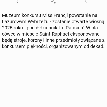
Muzeum kon­kur­su Miss Francji po­wsta­nie na
La­zu­ro­wym Wy­brze­żu - zo­sta­nie otwarte wiosną
2025 roku - podał dzien­nik 'Le Pa­ri­sie­n'. W pla­
ców­ce w mieście Saint-Raphael eks­po­no­wa­ne
będą stroje, korony i inne przed­mio­ty zwią­za­ne z
kon­kur­sem pięk­no­ści, or­ga­ni­zo­wa­nym od dekad.