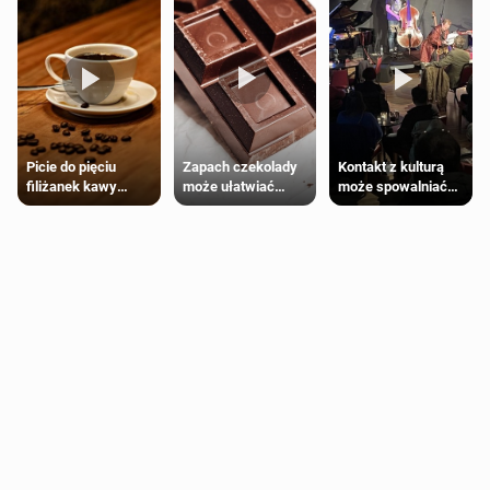
Zapach czekolady
Kontakt z kulturą
Picie do pięciu
może ułatwiać
może spowalniać
filiżanek kawy
trening siłowy
starzenie
dziennie jest
bezpieczne dla
większości
dorosłych