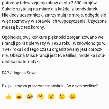
po­trze­by te­le­wi­zyj­ne­go show około 2 530 strojów.
Suknie szyte są na miarę dla każdej z kan­dy­da­tek.
Nie­kie­dy uczest­nicz­ki za­trzy­mu­ją te stroje, odbędą się
więc rozmowy w sprawie ich wy­po­ży­cze­nia. Uży­czo­ne
muszą być też korony.
Ogól­no­kra­jo­wy konkurs pięk­no­ści zor­ga­ni­zo­wa­no we
Francji po raz pierw­szy w 1920 roku. Wzno­wio­no go w
1947 roku i od tego czasu or­ga­ni­zo­wa­ny jest co­rocz­
nie. Obecną Miss Francji jest Eve Gilles, modelka i stu­
dent­ka ma­te­ma­ty­ki.
PAP / Jagoda Sowa
Dziękujemy za przeczytanie artykułu. Co o tym myślisz?