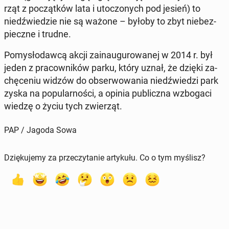
rząt z po­cząt­ków lata i uto­czo­nych pod jesień) to
niedź­wie­dzie nie są ważone – byłoby to zbyt nie­bez­
piecz­ne i trudne.
Po­my­sło­daw­cą akcji za­in­au­gu­ro­wa­nej w 2014 r. był
jeden z pra­cow­ni­ków parku, który uznał, że dzięki za­
chę­ce­niu widzów do ob­ser­wo­wa­nia niedź­wie­dzi park
zyska na po­pu­lar­no­ści, a opinia pu­blicz­na wzbo­ga­ci
wiedzę o życiu tych zwie­rząt.
PAP / Jagoda Sowa
Dziękujemy za przeczytanie artykułu. Co o tym myślisz?