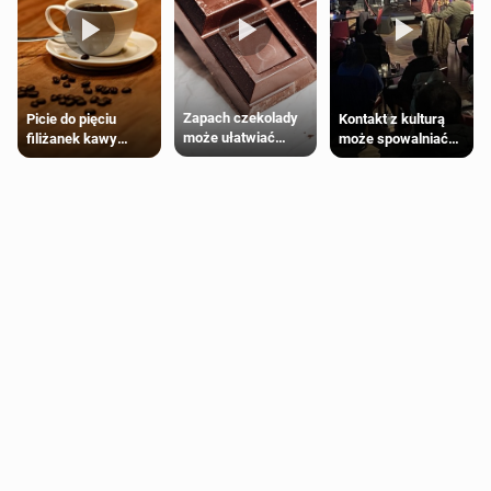
Zapach czekolady
Kontakt z kulturą
Picie do pięciu
może ułatwiać
może spowalniać
filiżanek kawy
trening siłowy
starzenie
dziennie jest
bezpieczne dla
większości
dorosłych