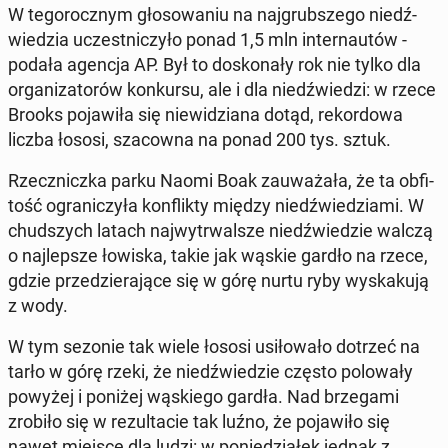
W te­go­rocz­nym gło­so­wa­niu na naj­grub­sze­go niedź­
wie­dzia uczest­ni­czy­ło ponad 1,5 mln in­ter­nau­tów -
podała agencja AP. Był to do­sko­na­ły rok nie tylko dla
or­ga­ni­za­to­rów kon­kur­su, ale i dla niedź­wie­dzi: w rzece
Brooks po­ja­wi­ła się nie­wi­dzia­na dotąd, re­kor­do­wa
liczba łososi, sza­cow­na na ponad 200 tys. sztuk.
Rzecz­nicz­ka parku Naomi Boak za­uwa­ża­ła, że ta ob­fi­
tość ogra­ni­czy­ła kon­flik­ty między niedź­wie­dzia­mi. W
chud­szych latach naj­wy­tr­wal­sze niedź­wie­dzie walczą
o naj­lep­sze łowiska, takie jak wąskie gardło na rzece,
gdzie prze­dzie­ra­ją­ce się w górę nurtu ryby wy­ska­ku­ją
z wody.
W tym sezonie tak wiele łososi usi­ło­wa­ło dotrzeć na
tarło w górę rzeki, że niedź­wie­dzie często po­lo­wa­ły
powyżej i poniżej wą­skie­go gardła. Nad brze­ga­mi
zrobiło się w re­zul­ta­cie tak luźno, że po­ja­wi­ło się
nawet miejsce dla ludzi: w po­nie­dzia­łek jednak z