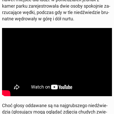
kamer parku za­re­je­stro­wa­ła dwie osoby spo­koj­nie za­
rzu­ca­ją­ce wędki, podczas gdy w tle niedź­wie­dzie bru­
nat­ne wę­dro­wa­ły w górę i dół nurtu.
Choć głosy od­da­wa­ne są na naj­grub­sze­go niedź­wie­
dzia (gło­su­ją­cy mogą oglądać zdjęcia chudych zwie­