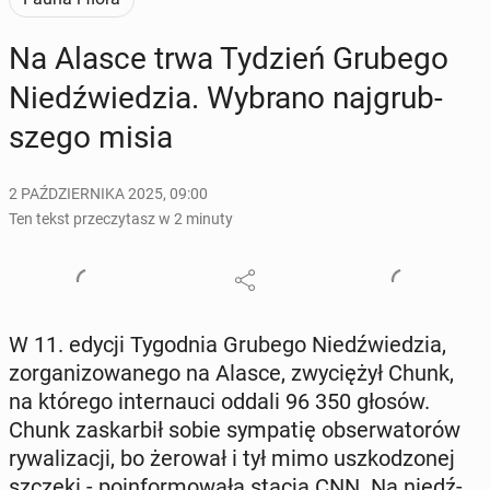
Na Alasce trwa Tydzień Grubego
Niedź­wie­dzia. Wybrano naj­grub­
sze­go misia
2 PAŹDZIERNIKA 2025, 09:00
Ten tekst przeczytasz w 2 minuty
W 11. edycji Ty­go­dnia Grubego Niedź­wie­dzia,
zor­ga­ni­zo­wa­ne­go na Alasce, zwy­cię­żył Chunk,
na którego in­ter­nau­ci oddali 96 350 głosów.
Chunk za­skar­bił sobie sym­pa­tię ob­ser­wa­to­rów
ry­wa­li­za­cji, bo żerował i tył mimo uszko­dzo­nej
szczęki - po­in­for­mo­wa­ła stacja CNN. Na niedź­