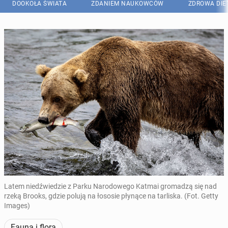
DOOKOŁA ŚWIATA
ZDANIEM NAUKOWCÓW
ZDROWA DIE
Latem niedźwiedzie z Parku Narodowego Katmai gromadzą się nad
rzeką Brooks, gdzie polują na łososie płynące na tarliska. (Fot. Getty
Images)
Fauna i flora