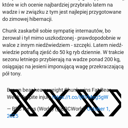
które w ich ocenie naj­bar­dziej przy­bra­ło latem na
wadze i w związku z tym jest naj­le­piej przy­go­to­wa­ne
do zimowej hi­ber­na­cji.
Chunk za­skar­bił sobie sym­pa­tię in­ter­nau­tów, bo
żerował i tył mimo uszko­dzo­nej - praw­do­po­dob­nie w
walce z innym niedź­wie­dziem - szczęki. Latem niedź­
wie­dzie po­tra­fią zjeść do 50 kg ryb dzien­nie. W trakcie
sezonu let­nie­go przy­bie­ra­ją na wadze ponad 200 kg,
osią­ga­jąc na jesieni im­po­nu­ją­cą wagę prze­kra­cza­ją­cą
pół tony.
Brown bear he­avy­we­ight Chunk wins Fat Bear
Week despite injury
https://t.co/ljRVMeg5gW
— BBC News (World) (@BBCWorld)
October 1,
2025