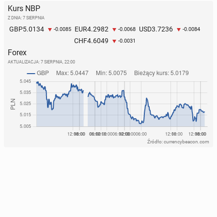
Kurs NBP
Z DNIA: 7 SIERPNIA
5.0134
4.2982
3.7236
GBP
EUR
USD
-0.0085
-0.0068
-0.0084
4.6049
CHF
-0.0031
Forex
AKTUALIZACJA:
7 SIERPNIA, 22:00
Źródło: currencybeacon.com