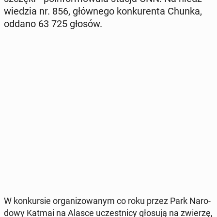
wie­dzia nr. 856, głów­ne­go kon­ku­ren­ta Chunka,
oddano 63 725 głosów.
W kon­kur­sie or­ga­ni­zo­wa­nym co roku przez Park Na­ro­
do­wy Katmai na Alasce uczest­ni­cy głosują na zwierzę,