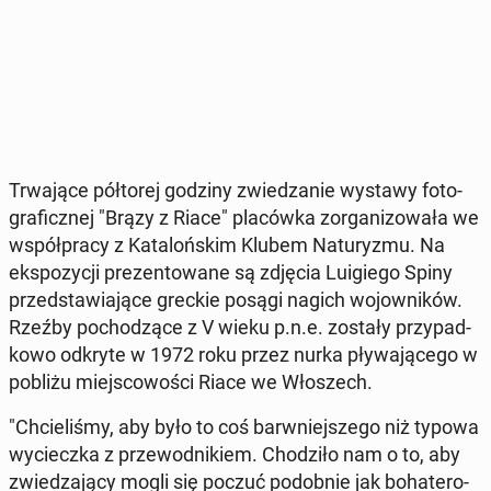
Trwa­ją­ce pół­to­rej godziny zwie­dza­nie wystawy fo­to­
gra­ficz­nej "Brązy z Riace" pla­ców­ka zor­ga­ni­zo­wa­ła we
współ­pra­cy z Ka­ta­loń­skim Klubem Na­tu­ry­zmu. Na
eks­po­zy­cji pre­zen­to­wa­ne są zdjęcia Lu­igie­go Spiny
przed­sta­wia­ją­ce greckie posągi nagich wo­jow­ni­ków.
Rzeźby po­cho­dzą­ce z V wieku p.n.e. zostały przy­pad­
ko­wo odkryte w 1972 roku przez nurka pły­wa­ją­ce­go w
pobliżu miej­sco­wo­ści Riace we Wło­szech.
"Chcie­li­śmy, aby było to coś barw­niej­sze­go niż typowa
wy­ciecz­ka z prze­wod­ni­kiem. Cho­dzi­ło nam o to, aby
zwie­dza­ją­cy mogli się poczuć po­dob­nie jak bo­ha­te­ro­