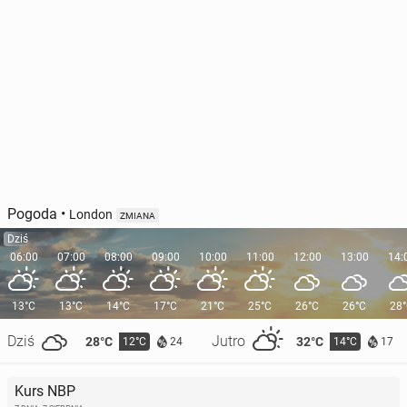
Pogoda
•
London
ZMIANA
Dziś
06:00
07:00
08:00
09:00
10:00
11:00
12:00
13:00
14:
13°C
13°C
14°C
17°C
21°C
25°C
26°C
26°C
28
Dziś
Jutro
28°C
32°C
12°C
14°C
24
17
Kurs NBP