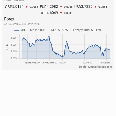
Z DNIA: 7 SIERPNIA
5.0134
4.2982
3.7236
GBP
EUR
USD
-0.0085
-0.0068
-0.0084
4.6049
CHF
-0.0031
Forex
AKTUALIZACJA:
7 SIERPNIA, 22:00
Źródło: currencybeacon.com