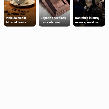
Zapach czekolady
Kontakt z kulturą
Picie do pięciu
może ułatwiać
może spowalniać
filiżanek kawy
trening siłowy
starzenie
dziennie jest
bezpieczne dla
większości
dorosłych