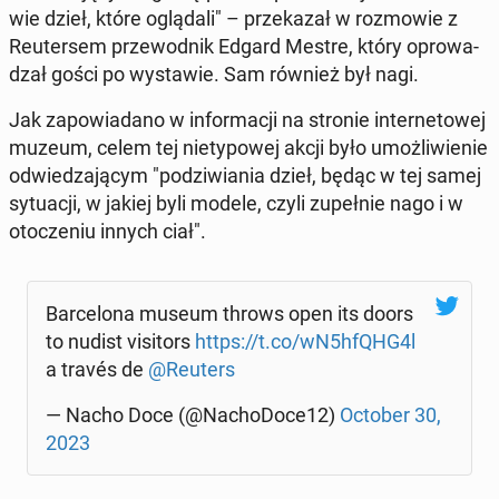
wie dzieł, które oglą­da­li" – prze­ka­zał w roz­mo­wie z
Reu­ter­sem prze­wod­nik Edgard Mestre, który opro­wa­
dzał gości po wy­sta­wie. Sam również był nagi.
Jak za­po­wia­da­no w in­for­ma­cji na stronie in­ter­ne­to­wej
muzeum, celem tej nie­ty­po­wej akcji było umoż­li­wie­nie
od­wie­dza­ją­cym "po­dzi­wia­nia dzieł, będąc w tej samej
sy­tu­acji, w jakiej byli modele, czyli zu­peł­nie nago i w
oto­cze­niu innych ciał".
Bar­ce­lo­na museum throws open its doors
to nudist vi­si­tors
https://t.co/wN5hfQHG4l
a través de
@Reuters
— Nacho Doce (@Na­cho­Do­ce12)
October 30,
2023