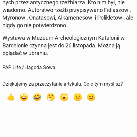
nych przez an­tycz­ne­go rzeź­bia­rza. Kto nim był, nie
wiadomo. Au­tor­stwo rzeźb przy­pi­sy­wa­no Fi­dia­szo­wi,
My­ro­no­wi, Ona­ta­so­wi, Al­ka­me­ne­so­wi i Po­li­kle­to­wi, ale
nigdy go nie po­twier­dzo­no.
Wystawa w Muzeum Ar­che­olo­gicz­nym Ka­ta­lo­nii w
Bar­ce­lo­nie czynna jest do 26 li­sto­pa­da. Można ją
oglądać w ubraniu.
PAP Life / Jagoda Sowa
Dziękujemy za przeczytanie artykułu. Co o tym myślisz?