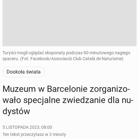
Turyści mogli oglądać eksponaty podczas 90-minutowego nagiego
spaceru. (Fot. Facebook/Associació Club Català de Naturisme)
Dookoła świata
Muzeum w Bar­ce­lo­nie zor­ga­ni­zo­
wa­ło spe­cjal­ne zwie­dza­nie dla nu­
dy­stów
5 LISTOPADA 2023, 08:00
Ten tekst przeczytasz w 2 minuty