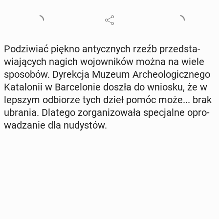
Po­dzi­wiać piękno an­tycz­nych rzeźb przed­sta­
wia­ją­cych nagich wo­jow­ni­ków można na wiele
spo­so­bów. Dy­rek­cja Muzeum Ar­che­olo­gicz­ne­go
Ka­ta­lo­nii w Bar­ce­lo­nie doszła do wniosku, że w
lepszym od­bio­rze tych dzieł pomóc może... brak
ubrania. Dlatego zor­ga­ni­zo­wa­ła spe­cjal­ne opro­
wa­dza­nie dla nu­dy­stów.