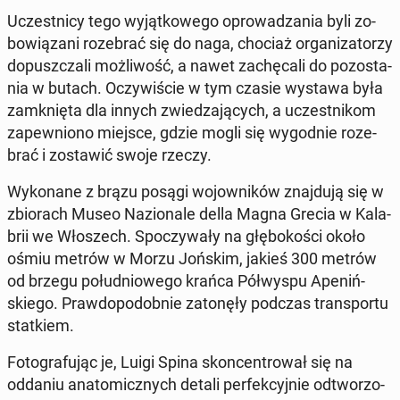
Uczest­ni­cy tego wy­jąt­ko­we­go opro­wa­dza­nia byli zo­
bo­wią­za­ni ro­ze­brać się do naga, chociaż or­ga­ni­za­to­rzy
do­pusz­cza­li moż­li­wość, a nawet za­chę­ca­li do po­zo­sta­
nia w butach. Oczy­wi­ście w tym czasie wystawa była
za­mknię­ta dla innych zwie­dza­ją­cych, a uczest­ni­kom
za­pew­nio­no miejsce, gdzie mogli się wy­god­nie ro­ze­
brać i zo­sta­wić swoje rzeczy.
Wy­ko­na­ne z brązu posągi wo­jow­ni­ków znaj­du­ją się w
zbio­rach Museo Na­zio­na­le della Magna Grecia w Ka­la­
brii we Wło­szech. Spo­czy­wa­ły na głę­bo­ko­ści około
ośmiu metrów w Morzu Jońskim, jakieś 300 metrów
od brzegu po­łu­dnio­we­go krańca Pół­wy­spu Ape­niń­
skie­go. Praw­do­po­dob­nie za­to­nę­ły podczas trans­por­tu
stat­kiem.
Fo­to­gra­fu­jąc je, Luigi Spina skon­cen­tro­wał się na
oddaniu ana­to­micz­nych detali per­fek­cyj­nie od­two­rzo­