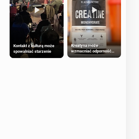
Kreatyna może
Kontakt z kulturą może
wzmacniać odporność
spowalniać starzenie
przeciw nowotworom