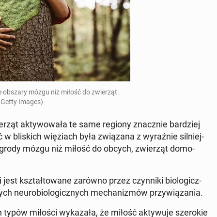
ne obszary mózgu niż miłość do zwie­rząt.
 Getty Images)
ie­rząt ak­ty­wo­wa­ła te same regiony znacz­nie bar­dziej
 bli­skich wię­ziach była zwią­za­na z wy­raź­nie sil­niej­
ie nagrody mózgu niż miłość do obcych, zwie­rząt do­mo­
jest kształ­to­wa­ne zarówno przez czyn­ni­ki bio­lo­gicz­
l­nych neu­ro­bio­lo­gicz­nych me­cha­ni­zmów przy­wią­za­nia.
ypów miłości wy­ka­za­ła, że miłość ak­ty­wu­je sze­ro­kie