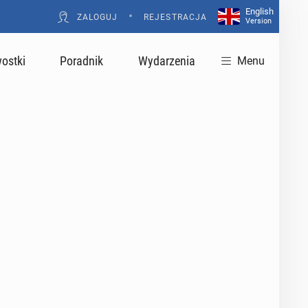
English
•
ZALOGUJ
REJESTRACJA
Version
ostki
Poradnik
Wydarzenia
Menu