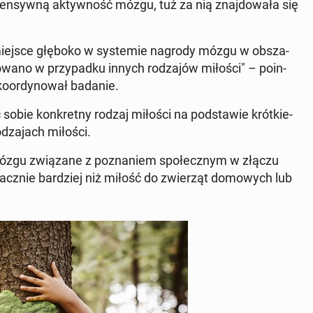
 in­ten­syw­ną ak­tyw­ność mózgu, tuż za nią znaj­do­wa­ła się
ła miejsce głęboko w sys­te­mie nagrody mózgu w ob­sza­
o­wa­no w przy­pad­ku innych ro­dza­jów miłości" – po­in­
 ko­or­dy­no­wał badanie.
sobie kon­kret­ny rodzaj miłości na pod­sta­wie krót­kie­
o­dza­jach miłości.
y mózgu zwią­za­ne z po­zna­niem spo­łecz­nym w złączu
znacz­nie bar­dziej niż miłość do zwie­rząt do­mo­wych lub