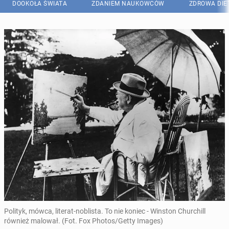
DOOKOŁA ŚWIATA
ZDANIEM NAUKOWCÓW
ZDROWA DIE
Polityk, mówca, literat-noblista. To nie koniec - Winston Churchill
również malował. (Fot. Fox Photos/Getty Images)