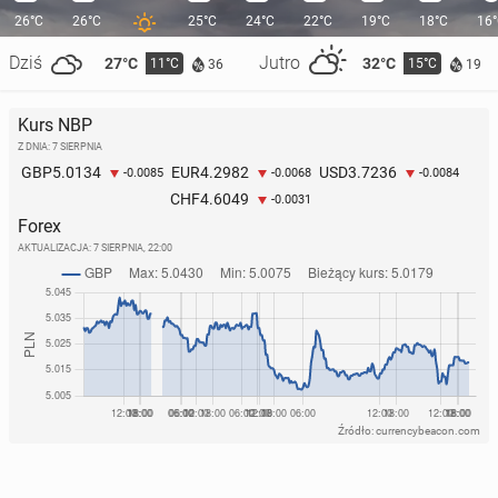
26°C
26°C
25°C
24°C
22°C
19°C
18°C
16
Dziś
Jutro
27°C
32°C
11°C
15°C
36
19
Kurs NBP
Z DNIA: 7 SIERPNIA
5.0134
4.2982
3.7236
GBP
EUR
USD
-0.0085
-0.0068
-0.0084
4.6049
CHF
-0.0031
Forex
AKTUALIZACJA:
7 SIERPNIA, 22:00
Źródło: currencybeacon.com