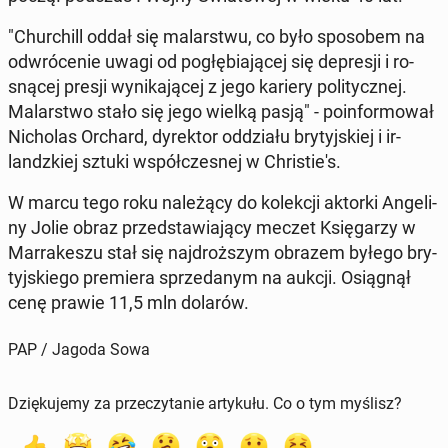
"Chur­chill oddał się ma­lar­stwu, co było spo­so­bem na
od­wró­ce­nie uwagi od po­głę­bia­ją­cej się de­pre­sji i ro­
sną­cej presji wy­ni­ka­ją­cej z jego kariery po­li­tycz­nej.
Ma­lar­stwo stało się jego wielką pasją" - po­in­for­mo­wał
Ni­cho­las Orchard, dy­rek­tor od­dzia­łu bry­tyj­skiej i ir­
landz­kiej sztuki współ­cze­snej w Chri­stie­'s.
W marcu tego roku na­le­żą­cy do ko­lek­cji aktorki An­ge­li­
ny Jolie obraz przed­sta­wia­ją­cy meczet Księ­ga­rzy w
Mar­ra­ke­szu stał się naj­droż­szym obrazem byłego bry­
tyj­skie­go pre­mie­ra sprze­da­nym na aukcji. Osią­gnął
cenę prawie 11,5 mln dolarów.
PAP / Jagoda Sowa
Dziękujemy za przeczytanie artykułu. Co o tym myślisz?