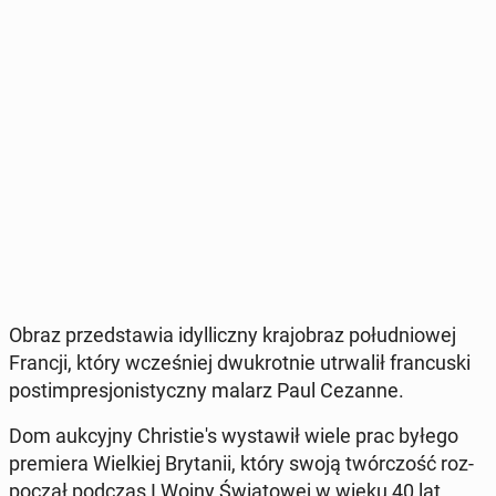
Obraz przed­sta­wia idyl­licz­ny kra­jo­braz po­łu­dnio­wej
Francji, który wcze­śniej dwu­krot­nie utrwa­lił fran­cu­ski
post­im­pre­sjo­ni­stycz­ny malarz Paul Cezanne.
Dom au­kcyj­ny Chri­stie­'s wy­sta­wił wiele prac byłego
pre­mie­ra Wiel­kiej Bry­ta­nii, który swoją twór­czość roz­
po­czął podczas I Wojny Świa­to­wej w wieku 40 lat.