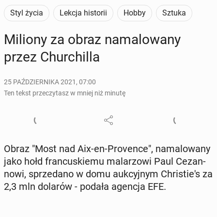
Styl życia
Lekcja historii
Hobby
Sztuka
Miliony za obraz na­ma­lo­wa­ny
przez Chur­chil­la
25 PAŹDZIERNIKA 2021, 07:00
Ten tekst przeczytasz w mniej niż minutę
Obraz "Most nad Aix-en-Pro­ven­ce", na­ma­lo­wa­ny
jako hołd fran­cu­skie­mu ma­la­rzo­wi Paul Ce­zan­
no­wi, sprze­da­no w domu au­kcyj­nym Chri­stie­'s za
2,3 mln dolarów - podała agencja EFE.