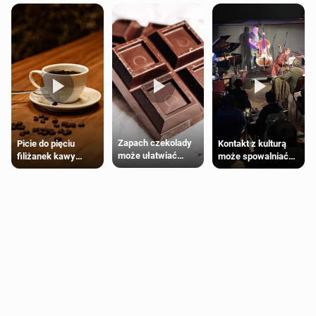
Zapach czekolady
Kontakt z kulturą
Picie do pięciu
może ułatwiać
może spowalniać
filiżanek kawy
trening siłowy
starzenie
dziennie jest
bezpieczne dla
większości
dorosłych