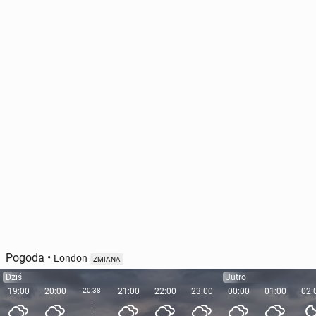
Pogoda
•
London
ZMIANA
Dziś
Jutro
19:00
20:00
20:38
21:00
22:00
23:00
00:00
01:00
02: