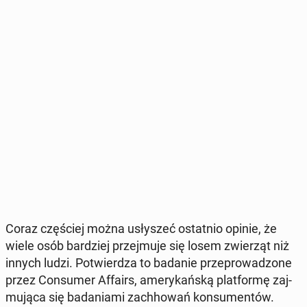
Coraz czę­ściej można usły­szeć ostat­nio opinie, że
wiele osób bar­dziej przej­mu­je się losem zwie­rząt niż
innych ludzi. Po­twier­dza to badanie prze­pro­wa­dzo­ne
przez Con­su­mer Affairs, ame­ry­kań­ską plat­for­mę zaj­
mu­ją­ca się ba­da­nia­mi za­ch­ho­wań kon­su­men­tów.