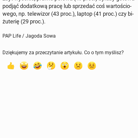
podjąć do­dat­ko­wą pracę lub sprze­dać coś war­to­ścio­
we­go, np. te­le­wi­zor (43 proc.), laptop (41 proc.) czy bi­
żu­te­rię (29 proc.).
PAP Life / Jagoda Sowa
Dziękujemy za przeczytanie artykułu. Co o tym myślisz?