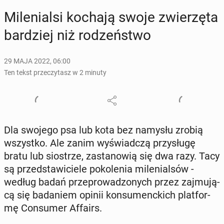
Mi­le­nial­si kochają swoje zwie­rzę­ta
bar­dziej niż ro­dzeń­stwo
29 MAJA 2022, 06:00
Ten tekst przeczytasz w 2 minuty
Dla swojego psa lub kota bez namysłu zrobią
wszyst­ko. Ale zanim wy­świad­czą przy­słu­gę
bratu lub sio­strze, za­sta­no­wią się dwa razy. Tacy
są przed­sta­wi­cie­le po­ko­le­nia mi­le­nial­sów -
według badań prze­pro­wa­dzo­nych przez zaj­mu­ją­
cą się ba­da­niem opinii kon­su­menc­kich plat­for­
mę Con­su­mer Affairs.