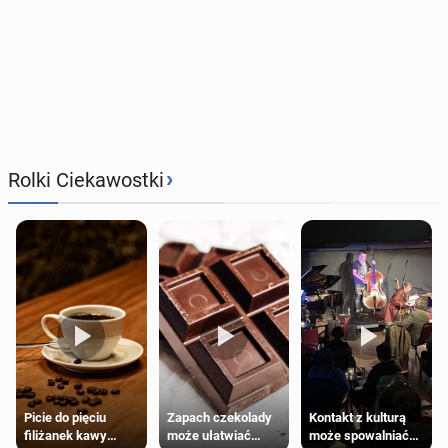
›
Rolki Ciekawostki
Zapach czekolady
Kontakt z kulturą
Picie do pięciu
może ułatwiać
może spowalniać
filiżanek kawy