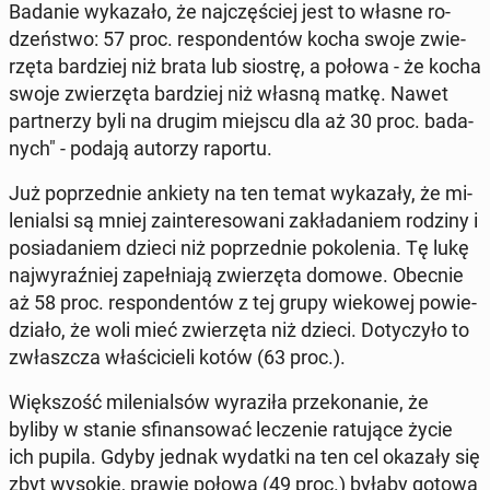
Badanie wy­ka­za­ło, że naj­czę­ściej jest to własne ro­
dzeń­stwo: 57 proc. re­spon­den­tów kocha swoje zwie­
rzę­ta bar­dziej niż brata lub siostrę, a połowa - że kocha
swoje zwie­rzę­ta bar­dziej niż własną matkę. Nawet
part­ne­rzy byli na drugim miejscu dla aż 30 proc. ba­da­
nych" - podają autorzy raportu.
Już po­przed­nie ankiety na ten temat wy­ka­za­ły, że mi­
le­nial­si są mniej za­in­te­re­so­wa­ni za­kła­da­niem rodziny i
po­sia­da­niem dzieci niż po­przed­nie po­ko­le­nia. Tę lukę
naj­wy­raź­niej za­peł­nia­ją zwie­rzę­ta domowe. Obecnie
aż 58 proc. re­spon­den­tów z tej grupy wie­ko­wej po­wie­
dzia­ło, że woli mieć zwie­rzę­ta niż dzieci. Do­ty­czy­ło to
zwłasz­cza wła­ści­cie­li kotów (63 proc.).
Więk­szość mi­le­nial­sów wy­ra­zi­ła prze­ko­na­nie, że
byliby w stanie sfi­nan­so­wać le­cze­nie ra­tu­ją­ce życie
ich pupila. Gdyby jednak wydatki na ten cel okazały się
zbyt wysokie, prawie połowa (49 proc.) byłaby gotowa