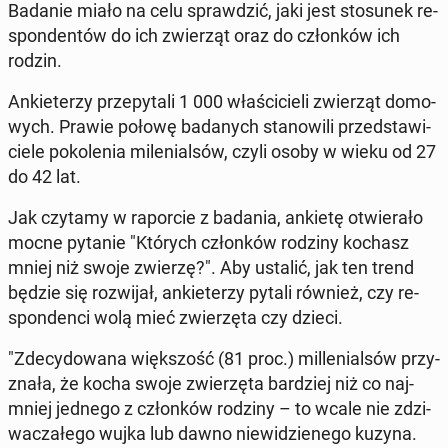
Badanie miało na celu spraw­dzić, jaki jest sto­su­nek re­
spon­den­tów do ich zwie­rząt oraz do człon­ków ich
rodzin.
An­kie­te­rzy prze­py­ta­li 1 000 wła­ści­cie­li zwie­rząt do­mo­
wych. Prawie połowę ba­da­nych sta­no­wi­li przed­sta­wi­
cie­le po­ko­le­nia mi­le­nial­sów, czyli osoby w wieku od 27
do 42 lat.
Jak czytamy w ra­por­cie z badania, ankietę otwie­ra­ło
mocne pytanie "Których człon­ków rodziny kochasz
mniej niż swoje zwierzę?". Aby ustalić, jak ten trend
będzie się roz­wi­jał, an­kie­te­rzy pytali również, czy re­
spon­den­ci wolą mieć zwie­rzę­ta czy dzieci.
"Zde­cy­do­wa­na więk­szość (81 proc.) mil­le­nial­sów przy­
zna­ła, że kocha swoje zwie­rzę­ta bar­dziej niż co naj­
mniej jednego z człon­ków rodziny – to wcale nie zdzi­
wa­cza­łe­go wujka lub dawno nie­wi­dzie­ne­go kuzyna.