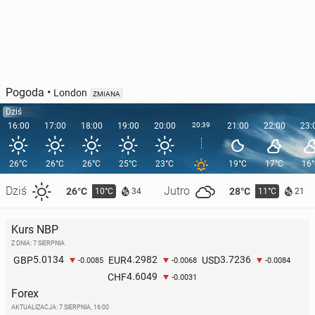
Pogoda
•
London
ZMIANA
Dziś
16:00
17:00
18:00
19:00
20:00
20:39
21:00
22:00
23:
26°C
26°C
26°C
25°C
23°C
19°C
17°C
16
Dziś
Jutro
26°C
28°C
10°C
11°C
34
21
Kurs NBP
Z DNIA: 7 SIERPNIA
5.0134
4.2982
3.7236
GBP
EUR
USD
-0.0085
-0.0068
-0.0084
4.6049
CHF
-0.0031
Forex
AKTUALIZACJA:
7 SIERPNIA, 16:00