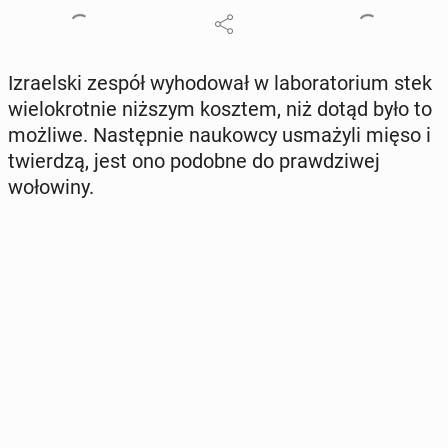
Izrael­s­ki zespół wyhodował w lab­o­ra­to­ri­um stek
wielokrot­nie niższym kosztem, niż dotąd było to
możliwe. Następ­nie naukow­cy us­mażyli mięso i
twierdzą, jest ono podobne do prawdzi­wej
wołowiny.