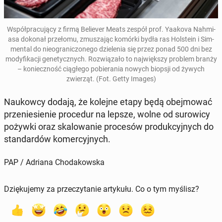
Współpracu­ją­cy z firmą Be­liev­er Meats
zespół prof. Yaakova Nah­mi­
asa dokonał przeło­mu, zmusza­jąc komórki bydła ras Hol­stein i Sim­
men­tal do nieogranic­zonego dzie­le­nia się przez ponad 500 dni
bez
mody­fikacji gene­ty­cznych. Rozwiąza­ło to na­jwięk­szy problem branży
– konieczność ciągłego po­biera­nia nowych biopsji od żywych
zwierząt. (Fot. Getty Images)
Naukow­cy dodają, że kolejne etapy będą obe­j­mować
prze­niesie­nie pro­ce­dur na lepsze, wolne od surow­icy
pożywki oraz skalowanie pro­cesów pro­duk­cyjnych do
stan­dard­ów komer­cyjnych.
PAP / Adriana Chodakowska
Dziękujemy za przeczytanie artykułu. Co o tym myślisz?