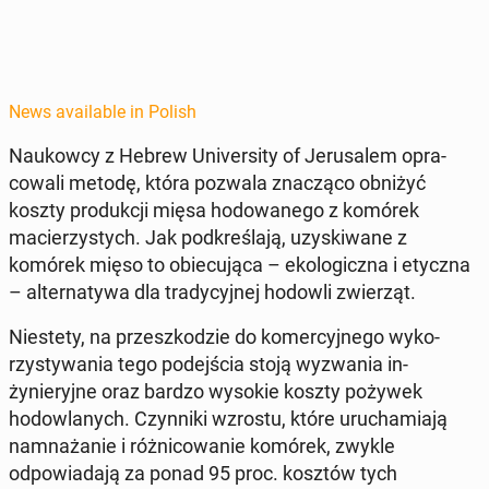
News available in Polish
Naukow­cy z Hebrew Uni­ver­si­ty of Jerusalem opra­
cow­ali metodę, która pozwala znaczą­co obniżyć
koszty pro­dukcji mięsa hodowanego z komórek
macierzystych. Jak pod­kreśla­ją, uzyski­wane z
komórek mięso to obiecu­ją­ca – eko­log­icz­na i etyczna
– al­ter­naty­wa dla trady­cyjnej hodowli zwierząt.
Ni­este­ty, na przeszkodzie do komer­cyjnego wyko­
rzysty­wa­nia tego pode­jś­cia stoją wyzwa­nia in­
żynieryjne oraz bardzo wysokie koszty pożywek
hodowlanych. Czyn­ni­ki wzrostu, które uruchami­a­ją
nam­nażanie i różni­cow­anie komórek, zwykle
odpowiada­ją za ponad 95 proc. kosztów tych