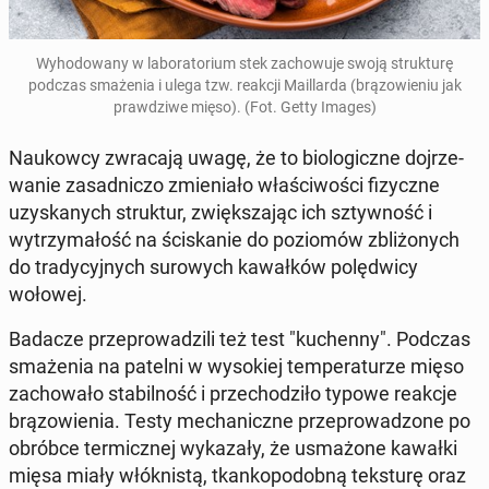
Wyhodowany w lab­o­ra­to­ri­um stek za­chowu­je swoją struk­turę
podczas smaże­nia
i ulega tzw. reakcji Mail­lar­da (brą­zowie­niu jak
prawdzi­we mięso). (Fot. Getty Images)
Naukow­cy zwraca­ją uwagę, że to bi­o­log­iczne do­jrze­
wanie za­sad­nic­zo zmieni­ało właś­ci­woś­ci fizy­czne
uzyskanych struk­tur, zwięk­sza­jąc ich sz­ty­wność i
wytrzy­małość na ściskanie do poziomów zbliżonych
do trady­cyjnych surowych kawałków polęd­wicy
wołowej.
Badacze przeprowadzili też test "kuchen­ny". Podczas
smaże­nia na patelni w wysok­iej tem­per­aturze mięso
za­chowało sta­bil­ność i prze­chodz­iło typowe reakcje
brą­zowienia. Testy me­chan­iczne przeprowad­zone po
obróbce ter­micznej wykaza­ły, że us­mażone kawałki
mięsa miały włóknistą, tkankopodob­ną tek­sturę oraz