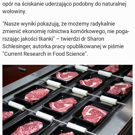
opór na ściskanie ud­erza­ją­co podobny do nat­u­ral­nej
wołowiny.
"Nasze wyniki pokazu­ją, że możemy radykalnie
zmienić ekonomię rol­nict­wa komórkowego, nie pog­a­
rsza­jąc jakości tkanki" – twierdzi dr Sharon
Schlesinger, autorka pracy op­ub­likowanej w piśmie
"Current Re­search in Food Science".