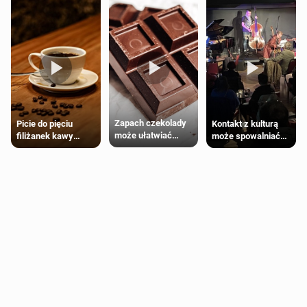
Zapach czekolady
Kontakt z kulturą
Picie do pięciu
może ułatwiać
może spowalniać
filiżanek kawy
trening siłowy
starzenie
dziennie jest
bezpieczne dla
większości
dorosłych