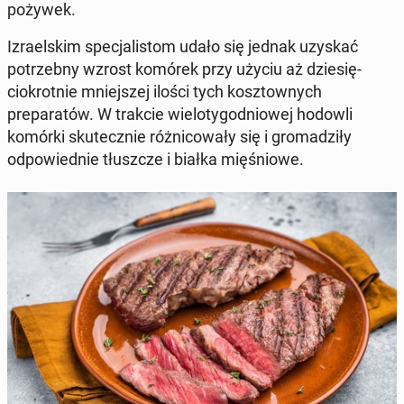
pożywek.
Izrael­skim spec­jal­is­tom udało się jednak uzyskać
potrzeb­ny wzrost komórek przy użyciu aż dziesię­
ciokrot­nie mniejszej ilości tych kosz­townych
preparatów. W trakcie wielo­ty­god­niowej hodowli
komórki skutecznie różni­cow­ały się i gro­madz­iły
odpowied­nie tłuszcze i białka mięśniowe.