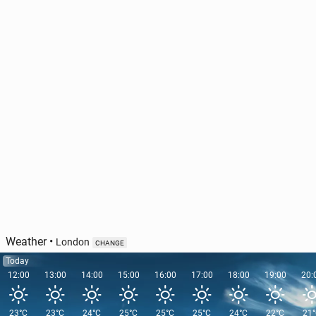
Weather
•
London
CHANGE
Today
12:00
13:00
14:00
15:00
16:00
17:00
18:00
19:00
20:
23°C
23°C
24°C
25°C
25°C
25°C
24°C
22°C
21