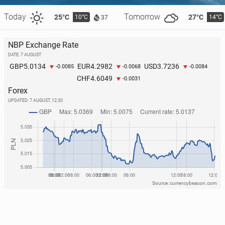
Today
Tomorrow
25°C
27°C
10°C
14°C
37
NBP Exchange Rate
DATE: 7 AUGUST
5.0134
4.2982
3.7236
GBP
EUR
USD
-0.0085
-0.0068
-0.0084
4.6049
CHF
-0.0031
Forex
UPDATED:
7 AUGUST, 12:30
Source: currencybeacon.com