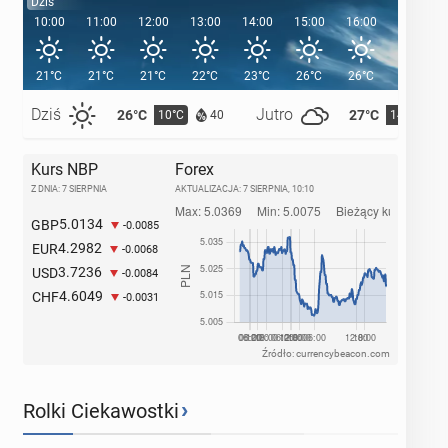
Dziś
10:00
11:00
12:00
13:00
14:00
15:00
16:00
17:00
21°C
21°C
21°C
22°C
23°C
26°C
26°C
25°C
Dziś
Jutro
26°C
27°C
10°C
14°C
40
Kurs NBP
Forex
Z DNIA: 7 SIERPNIA
AKTUALIZACJA:
7 SIERPNIA, 10:10
5.0134
GBP
-0.0085
4.2982
EUR
-0.0068
3.7236
USD
-0.0084
4.6049
CHF
-0.0031
Źródło: currencybeacon.com
›
Rolki Ciekawostki