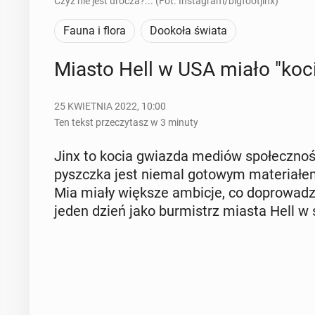
Czyż nie jest urocza?... (Fot. Instagram/bigfootjinx)
Fauna i flora
Dookoła świata
Miasto Hell w USA miało "kocie
25 KWIETNIA 2022, 10:00
Ten tekst przeczytasz w 3 minuty
Jinx to kocia gwiazda mediów spo­łecz­no­śc
pyszcz­ka jest niemal gotowym ma­te­ria­łem
Mia miały większe ambicje, co do­pro­wa­dzi­
jeden dzień jako bur­mistrz miasta Hell w s