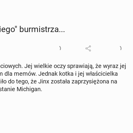
go" bur­mi­strza...
io­wych. Jej wielkie oczy spra­wia­ją, że wyraz jej
 dla memów. Jednak kotka i jej wła­ści­ciel­ka
ło do tego, że Jinx została za­przy­się­żo­na na
tanie Mi­chi­gan.