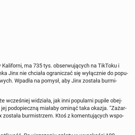
a­li­for­ni, ma 735 tys. ob­ser­wu­ją­cych na TikToku i
ka Jinx nie chciała ogra­ni­czać się wy­łącz­nie do po­pu­
io­wych. Wpadła na pomysł, aby Jinx została bur­mi­
 wcze­śniej wi­dzia­ła, jak inni po­pu­lar­ni pupile obej­
e­go jej pod­opiecz­ną miałaby ominąć taka okazja. "Za­żar­
x została bur­mi­strzem. Ktoś z ko­men­tu­ją­cych wspo­