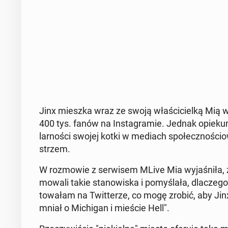
Jinx mieszka wraz ze swoją wła­ści­ciel­ką Mią w K
400 tys. fanów na In­sta­gra­mie. Jednak opie­kun­
lar­no­ści swojej kotki w mediach spo­łecz­no­śc
strzem.
W roz­mo­wie z ser­wi­sem MLive Mia wy­ja­śni­ła, że
mo­wa­li takie sta­no­wi­ska i po­my­śla­ła, dla­cz
to­wa­łam na Twit­te­rze, co mogę zrobić, aby Jin
mniał o Mi­chi­gan i mieście Hell".