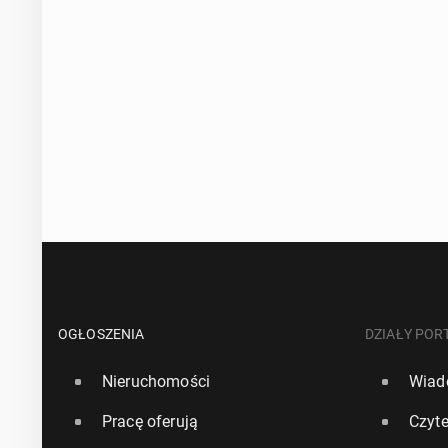
OGŁOSZENIA
DZIAŁY POR
Nieruchomości
Wiad
Pracę oferują
Czyte