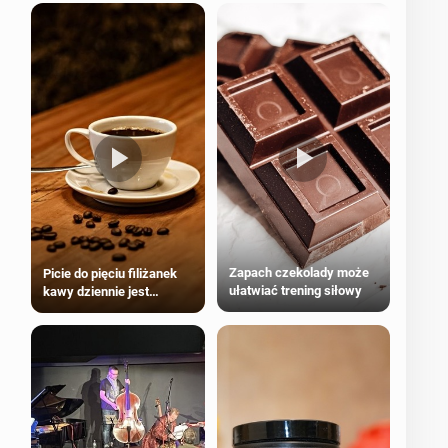
Zapach czekolady może
Picie do pięciu filiżanek
ułatwiać trening siłowy
kawy dziennie jest
bezpieczne dla
większości dorosłych