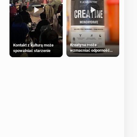
Kreatyna może
Kontakt z kulturą może
wzmacniać odporność
spowalniać starzenie
przeciw nowotworom