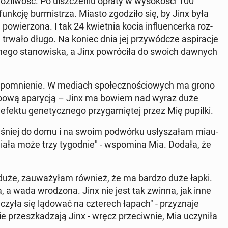
oż­li­wość. Po uisz­cze­niu opłaty w wy­so­ko­ści 100
nkcję bur­mi­strza. Miasto zgo­dzi­ło się, by Jinx była
wie­rzo­na. I tak 24 kwiet­nia kocia in­flu­en­cer­ka roz­
e trwało długo. Na koniec dnia jej przy­wód­cze aspi­ra­cje
­ne­go sta­no­wi­ska, a Jinx po­wró­ci­ła do swoich dawnych
­po­mnie­nie. W mediach spo­łecz­no­ścio­wych ma grono
y­po­wą apa­ry­cją – Jinx ma bowiem nad wyraz duże
fektu ge­ne­tycz­ne­go przy­gar­nię­tej przez Mię pupilki.
e­śniej do domu i na swoim po­dwór­ku usły­sza­łam miau­
iała może trzy ty­go­dnie" - wspo­mi­na Mia. Dodała, że
 duże, za­uwa­ży­łam również, że ma bardzo duże łapki.
a, a wada wro­dzo­na. Jinx nie jest tak zwinna, jak inne
czy­ła się lądować na czte­rech łapach" - przy­zna­je
prze­szka­dza­ją Jinx - wręcz prze­ciw­nie, Mia uczy­ni­ła