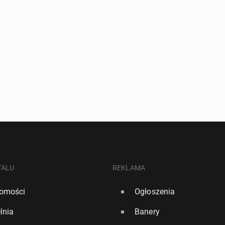
TALU
REKLAMA
omości
Ogłoszenia
lnia
Banery