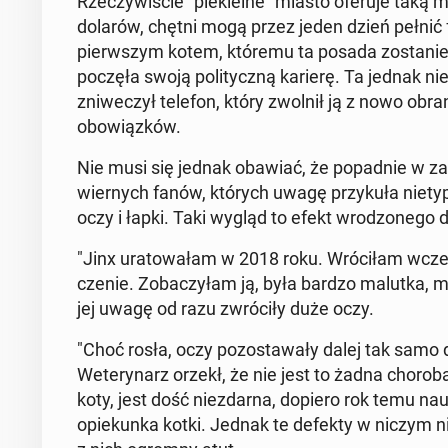
Rze­czy­wi­ście "pie­kiel­ne" miasto oferuje taką m
dolarów, chętni mogą przez jeden dzień pełnić fu
pierw­szym kotem, któremu ta posada zo­sta­nie po­
po­czę­ła swoją po­li­tycz­ną karierę. Ta jednak ni
zni­we­czył telefon, który zwolnił ją z nowo ob­ra
obo­wiąz­ków.
Nie musi się jednak obawiać, że po­pad­nie w za
wier­nych fanów, których uwagę przy­ku­ła nie­t
oczy i łapki. Taki wygląd to efekt wro­dzo­ne­go de
"Jinx ura­to­wa­łam w 2018 roku. Wró­ci­łam wcz
cze­nie. Zo­ba­czy­łam ją, była bardzo malutka, m
jej uwagę od razu zwró­ci­ły duże oczy.
"Choć rosła, oczy po­zo­sta­wa­ły dalej tak samo
We­te­ry­narz orzekł, że nie jest to żadna chorob
koty, jest dość nie­zdar­na, dopiero rok temu na­u
opie­kun­ka kotki. Jednak te defekty w niczym nie 