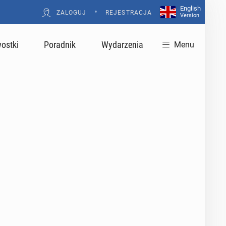
English
•
ZALOGUJ
REJESTRACJA
Version
ostki
Poradnik
Wydarzenia
Menu