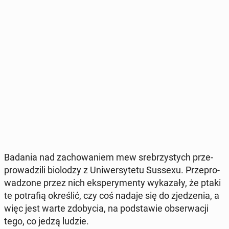
Badania nad za­cho­wa­niem mew sre­brzy­stych prze­
pro­wa­dzi­li bio­lo­dzy z Uni­wer­sy­te­tu Sussexu. Prze­pro­
wa­dzo­ne przez nich eks­pe­ry­men­ty wy­ka­za­ły, że ptaki
te po­tra­fią okre­ślić, czy coś nadaje się do zje­dze­nia, a
więc jest warte zdo­by­cia, na pod­sta­wie ob­ser­wa­cji
tego, co jedzą ludzie.