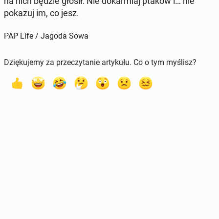
na nich będzie głosił: Nie do­kar­miaj ptaków i… nie
pokazuj im, co jesz.
PAP Life / Jagoda Sowa
Dziękujemy za przeczytanie artykułu. Co o tym myślisz?