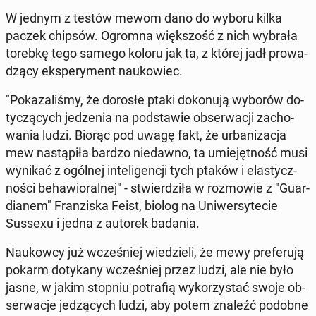
W jednym z testów mewom dano do wyboru kilka
paczek chipsów. Ogromna więk­szość z nich wybrała
torebkę tego samego koloru jak ta, z której jadł pro­wa­
dzą­cy eks­pe­ry­ment na­uko­wiec.
"Po­ka­za­li­śmy, że dorosłe ptaki do­ko­nu­ją wyborów do­
ty­czą­cych je­dze­nia na pod­sta­wie ob­ser­wa­cji za­cho­
wa­nia ludzi. Biorąc pod uwagę fakt, że urba­ni­za­cja
mew na­stą­pi­ła bardzo nie­daw­no, ta umie­jęt­ność musi
wynikać z ogólnej in­te­li­gen­cji tych ptaków i ela­stycz­
no­ści be­ha­wio­ral­nej" - stwier­dzi­ła w roz­mo­wie z "Gu­ar­
dia­nem" Fran­zi­ska Feist, biolog na Uni­wer­sy­te­cie
Sussexu i jedna z autorek badania.
Na­ukow­cy już wcze­śniej wie­dzie­li, że mewy pre­fe­ru­ją
pokarm do­ty­ka­ny wcze­śniej przez ludzi, ale nie było
jasne, w jakim stopniu po­tra­fią wy­ko­rzy­stać swoje ob­
ser­wa­cje je­dzą­cych ludzi, aby potem znaleźć podobne