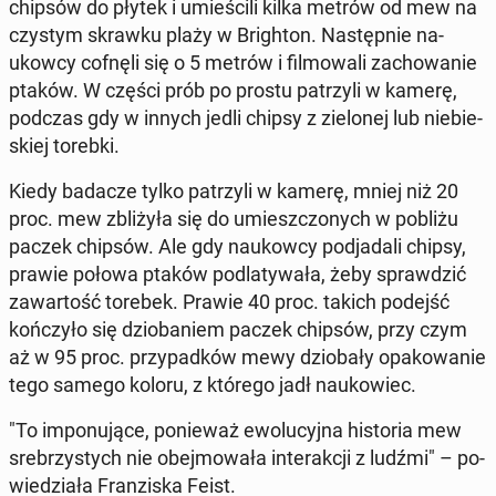
chipsów do płytek i umie­ści­li kilka metrów od mew na
czystym skrawku plaży w Bri­gh­ton. Na­stęp­nie na­
ukow­cy cofnęli się o 5 metrów i fil­mo­wa­li za­cho­wa­nie
ptaków. W części prób po prostu pa­trzy­li w kamerę,
podczas gdy w innych jedli chipsy z zie­lo­nej lub nie­bie­
skiej torebki.
Kiedy badacze tylko pa­trzy­li w kamerę, mniej niż 20
proc. mew zbli­ży­ła się do umiesz­czo­nych w pobliżu
paczek chipsów. Ale gdy na­ukow­cy pod­ja­da­li chipsy,
prawie połowa ptaków pod­la­ty­wa­ła, żeby spraw­dzić
za­war­tość torebek. Prawie 40 proc. takich podejść
koń­czy­ło się dzio­ba­niem paczek chipsów, przy czym
aż w 95 proc. przy­pad­ków mewy dzio­ba­ły opa­ko­wa­nie
tego samego koloru, z którego jadł na­uko­wiec.
"To im­po­nu­ją­ce, po­nie­waż ewo­lu­cyj­na hi­sto­ria mew
sre­brzy­stych nie obej­mo­wa­ła in­te­rak­cji z ludźmi" – po­
wie­dzia­ła Fran­zi­ska Feist.