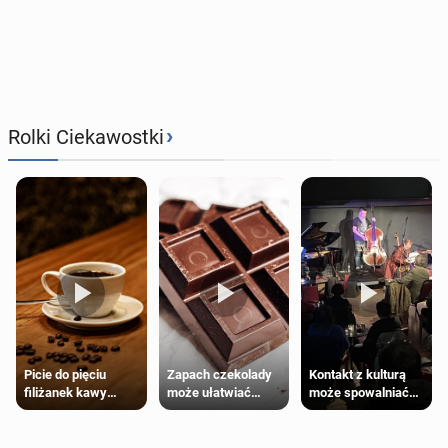
›
Rolki Ciekawostki
Zapach czekolady
Kontakt z kulturą
Picie do pięciu
może ułatwiać
może spowalniać
filiżanek kawy
trening siłowy
starzenie
dziennie jest
bezpieczne dla
większości