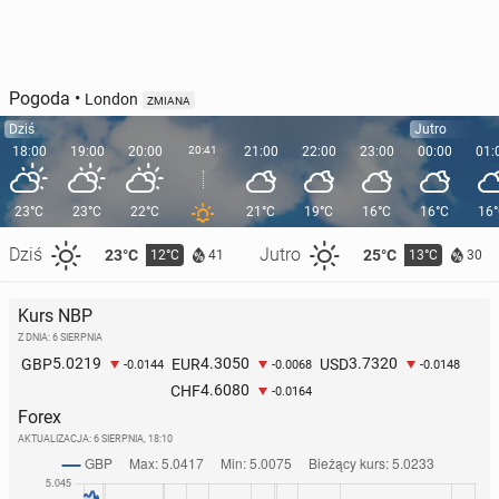
Pogoda
•
London
ZMIANA
Dziś
Jutro
18:00
19:00
20:00
20:41
21:00
22:00
23:00
00:00
01:
23°C
23°C
22°C
21°C
19°C
16°C
16°C
16
Dziś
Jutro
23°C
25°C
12°C
13°C
41
30
Kurs NBP
Z DNIA: 6 SIERPNIA
5.0219
4.3050
3.7320
GBP
EUR
USD
-0.0144
-0.0068
-0.0148
4.6080
CHF
-0.0164
Forex
AKTUALIZACJA:
6 SIERPNIA, 18:10