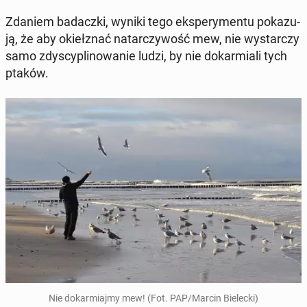
Zdaniem ba­dacz­ki, wyniki tego eks­pe­ry­men­tu po­ka­zu­
ją, że aby okieł­znać na­tar­czy­wość mew, nie wy­star­czy
samo zdy­scy­pli­no­wa­nie ludzi, by nie do­kar­mia­li tych
ptaków.
Nie do­kar­miaj­my mew! (Fot. PAP/Marcin Bie­lec­ki)