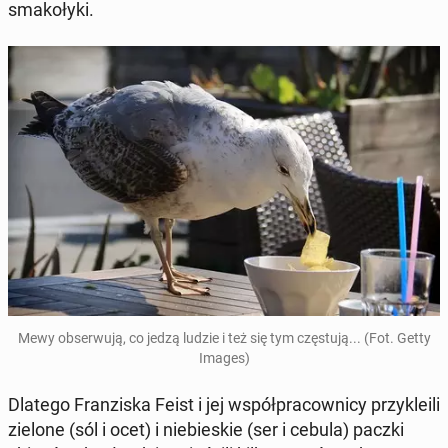
sma­ko­ły­ki.
Mewy ob­ser­wu­ją, co jedzą ludzie i też się tym czę­stu­ją... (Fot. Getty
Images)
Dlatego Fran­zi­ska Feist i jej współ­pra­cow­ni­cy przy­kle­ili
zielone (sól i ocet) i nie­bie­skie (ser i cebula) paczki