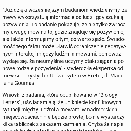
"Już dzięki wcze­śniej­szym ba­da­niom wie­dzie­li­śmy, że
mewy wy­ko­rzy­stu­ją in­for­ma­cje od ludzi, gdy szukają
po­ży­wie­nia. To badanie po­ka­zu­je, że nie tylko zwra­ca­
my uwagę mew na to, gdzie znaj­du­je się po­ży­wie­nie,
ale także in­for­mu­je­my o tym, co warto zjeść. Świa­do­
mość tego faktu może ułatwić ogra­ni­cze­nie ne­ga­tyw­
nych in­te­rak­cji między ludźmi a mewami, po­nie­waż
wydaje się, że nie­umyśl­nie uczymy ptaki się­ga­nia po
nowe rodzaje po­ży­wie­nia" - stwier­dzi­ła eks­pert­ka od
mew sre­brzy­stych z Uni­wer­sy­te­tu w Exeter, dr Ma­de­
le­ine Goumas.
Wnioski z badania, które opu­bli­ko­wa­no w "Biology
Letters", uświa­da­mia­ją, że unik­nię­cie kon­flik­to­wych
sy­tu­acji między ludźmi a mewami w nad­mor­skich
miej­sco­wo­ściach nie będzie proste, bo nie wy­star­czy
kilka ta­bli­czek z zakazem kar­mie­nia. Chyba że napis