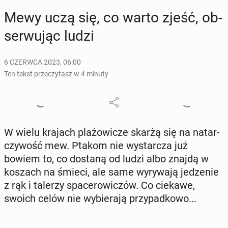
Mewy uczą się, co warto zjeść, ob­
ser­wu­jąc ludzi
6 CZERWCA 2023, 06:00
Ten tekst przeczytasz w 4 minuty
W wielu krajach pla­żo­wi­cze skarżą się na na­tar­
czy­wość mew. Ptakom nie wy­star­cza już
bowiem to, co dostaną od ludzi albo znajdą w
koszach na śmieci, ale same wy­ry­wa­ją je­dze­nie
z rąk i talerzy spa­ce­ro­wi­czów. Co ciekawe,
swoich celów nie wy­bie­ra­ją przy­pad­ko­wo...