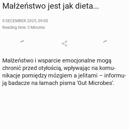
Małżeńst­wo jest jak dieta...
9 DECEMBER 2025, 09:00
Reading time: 3 Minutes
Małżeńst­wo i ws­par­cie emocjon­alne mogą
chronić przed otyłoś­cią, wpły­wa­jąc na ko­mu­
nikac­je pomiędzy mózgiem a jeli­ta­mi – in­for­mu­
ją badacze na łamach pisma 'Gut Mi­crobes'.