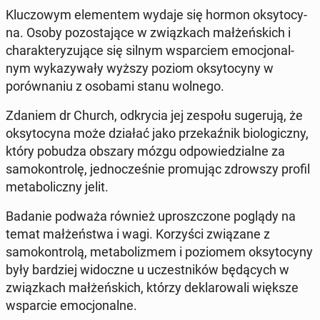
Kluc­zowym el­e­mentem wydaje się hormon oksy­to­cy­
na. Osoby po­zosta­jące w związkach małżeńs­kich i
charak­teryzu­jące się silnym ws­par­ciem emocjon­al­
nym wykazy­wały wyższy poziom oksy­to­cyny w
porów­na­niu z osobami stanu wolnego.
Zdaniem dr Church, od­krycia jej zespołu sugeru­ją, że
oksy­to­cy­na może działać jako przekaźnik bi­o­log­iczny,
który pobudza obszary mózgu odpowiedzialne za
samokon­trolę, jed­nocześnie pro­mu­jąc zdrowszy profil
meta­bol­iczny jelit.
Badanie podważa również up­roszc­zone poglądy na
temat małżeńst­wa i wagi. Ko­rzyś­ci związane z
samokon­trolą, me­tab­o­lizmem i poziomem oksy­to­cyny
były bardziej widoczne u uczest­ników będą­cych w
związkach małżeńs­kich, którzy deklarowali większe
ws­par­cie emocjon­alne.