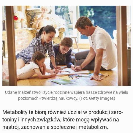
Udane małżeńst­wo i życie rodzinne wspiera nasze zdrowie na wielu
poziomach - twierdzą naukow­cy. (Fot. Getty Images)
Metaboli­ty te biorą również udział w pro­dukcji sero­
toniny i innych związków, które mogą wpływać na
nastrój, za­chowa­nia społeczne i me­tab­o­lizm.