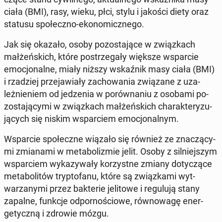
ciała (BMI), rasy, wieku, płci, stylu i jakości diety oraz
statusu społeczno-eko­nom­icznego.
Jak się okazało, osoby po­zosta­jące w związkach
małżeńs­kich, które postrze­gały większe ws­par­cie
emocjon­alne, miały niższy wskaźnik masy ciała (BMI)
i rzadziej prze­jaw­iały za­chowa­nia związane z uza­
leżnie­niem od jedzenia w porów­na­niu z osobami po­
zosta­ją­cy­mi w związkach małżeńs­kich charak­teryzu­
ją­cych się niskim ws­par­ciem emocjon­al­nym.
Ws­par­cie społeczne wiązało się również ze znaczą­cy­
mi zmi­ana­mi w me­tab­o­lizmie jelit. Osoby z sil­niejszym
ws­par­ciem wykazy­wały ko­rzystne zmiany doty­czące
metabolitów trypto­fanu, które są związka­mi wyt­
warzany­mi przez bak­terie jeli­towe i reg­u­lu­ją stany
zapalne, funkcje odpornoś­ciowe, równowagę en­er­
gety­czną i zdrowie mózgu.