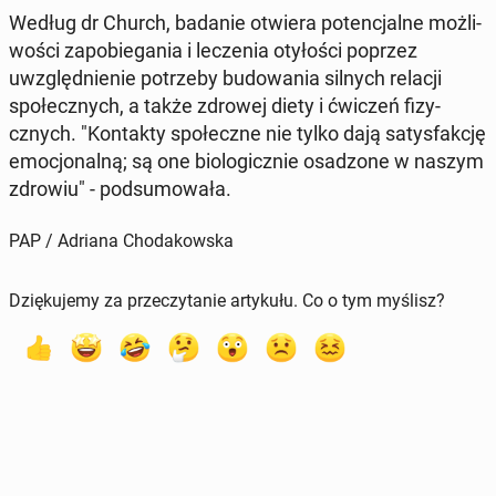
Według dr Church, badanie otwiera po­tenc­jalne możli­
woś­ci za­po­b­ie­ga­nia i leczenia otyłoś­ci poprzez
uwzględ­nie­nie potrze­by bu­dowa­nia silnych relacji
społecznych, a także zdrowej diety i ćwiczeń fizy­
cznych. "Kon­tak­ty społeczne nie tylko dają satys­fakcję
emocjon­al­ną; są one bi­o­log­icznie os­ad­zone w naszym
zdrowiu" - pod­sumowała.
PAP / Adriana Chodakowska
Dziękujemy za przeczytanie artykułu. Co o tym myślisz?