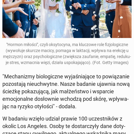
"Hormon miłości", czyli oksy­to­cy­na, ma kluc­zowe role fizjo­log­iczne
(wywołu­je skurcze macicy, pomaga w lak­tacji, wpływa na erekcję u
mężczyzn) oraz psy­cho­log­iczne (zwięk­sza za­u­fanie, empatię, re­duku­
je stres, wz­mac­nia więzi, działa us­poka­ja­ją­co). (Fot. Getty Images)
"Mech­a­nizmy bi­o­log­iczne wy­jaś­ni­a­jące to pow­iązanie
po­zosta­ją nieuch­wytne. Nasze badanie ujawnia nową
ścieżkę pokazu­jącą, jak małżeńst­wo i ws­par­cie
emocjon­alne dosłown­ie wchodzą pod skórę, wpły­wa­
jąc na ryzyko otyłoś­ci" - dodała.
W badaniu wzięło udział prawie 100 uczest­ników z
okolic Los Angeles. Osoby te dostar­czyły dane doty­
czące stanu cy­wilnego, ak­tu­al­nego wskaźni­ka masy