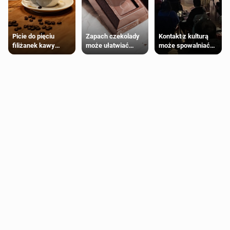
Zapach czekolady
Kontakt z kulturą
Picie do pięciu
może ułatwiać
może spowalniać
filiżanek kawy
trening siłowy
starzenie
dziennie jest
bezpieczne dla
większości
dorosłych