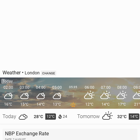
Weather
•
London
CHANGE
Today
02:00
03:00
04:00
05:00
05:35
06:00
07:00
08:00
09:
16°C
15°C
14°C
13°C
12°C
14°C
17°C
21
Today
Tomorrow
28°C
32°C
12°C
14°C
24
NBP Exchange Rate
DATE: 7 AUGUST