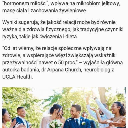
"hor­monem miłości", wpływa na mikro­biom jeli­towy,
masę ciała i za­chowa­nia ży­wieniowe.
Wyniki sugeru­ją, że jakość relacji może być równie
ważna dla zdrowia fizy­cznego, jak trady­cyjne czyn­ni­ki
ryzyka, takie jak ćwiczenia i dieta.
"Od lat wiemy, że relacje społeczne wpły­wa­ją na
zdrowie, a wspier­a­jące więzi zwięk­sza­ją wskaźni­ki
przeży­wal­noś­ci nawet o 50 proc." – wy­jaśniła główna
autorka badania, dr Arpana Church, neu­ro­bi­olog z
UCLA Health.