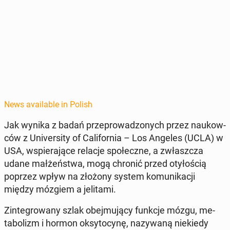
News available in Polish
Jak wynika z badań przeprowad­zonych przez naukow­
ców z Uni­ver­si­ty of Cal­i­for­nia – Los Angeles (UCLA) w
USA, wspier­a­jące relacje społeczne, a zwłaszcza
udane małżeńst­wa, mogą chronić przed otyłoś­cią
poprzez wpływ na złożony system ko­mu­nikacji
między mózgiem a jeli­ta­mi.
Zin­te­growany szlak obe­j­mu­ją­cy funkcje mózgu, me­
tab­o­lizm i hormon oksy­to­cynę, nazy­waną niekiedy