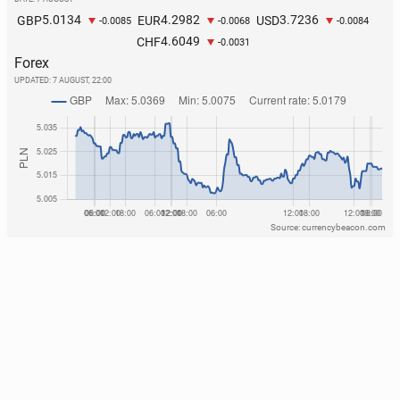
5.0134
4.2982
3.7236
GBP
EUR
USD
-0.0085
-0.0068
-0.0084
4.6049
CHF
-0.0031
Forex
UPDATED:
7 AUGUST, 22:00
Source: currencybeacon.com