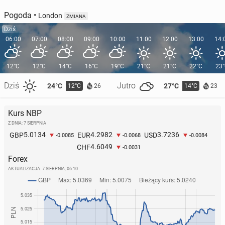
Pogoda
•
London
ZMIANA
Dziś
06:00
07:00
08:00
09:00
10:00
11:00
12:00
13:00
14:
12°C
12°C
14°C
16°C
19°C
21°C
21°C
22°C
23
Dziś
Jutro
24°C
27°C
12°C
14°C
26
23
Kurs NBP
Z DNIA: 7 SIERPNIA
5.0134
4.2982
3.7236
GBP
EUR
USD
-0.0085
-0.0068
-0.0084
4.6049
CHF
-0.0031
Forex
AKTUALIZACJA:
7 SIERPNIA, 06:10