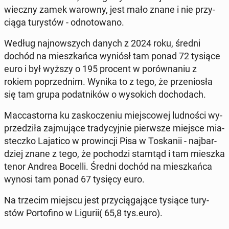
wiecz­ny zamek warowny, jest mało znane i nie przy­
cią­ga tu­ry­stów - od­no­to­wa­no.
Według naj­now­szych danych z 2024 roku, średni
dochód na miesz­kań­ca wyniósł tam ponad 72 tysiące
euro i był wyższy o 195 procent w po­rów­na­niu z
rokiem po­przed­nim. Wynika to z tego, że prze­nio­sła
się tam grupa po­dat­ni­ków o wy­so­kich do­cho­dach.
Mac­ca­stor­na ku za­sko­cze­niu miej­sco­wej lud­no­ści wy­
prze­dzi­ła zaj­mu­ją­ce tra­dy­cyj­nie pierw­sze miejsce mia­
stecz­ko La­ja­ti­co w pro­win­cji Pisa w To­ska­nii - naj­bar­
dziej znane z tego, że po­cho­dzi stamtąd i tam mieszka
tenor Andrea Bocelli. Średni dochód na miesz­kań­ca
wynosi tam ponad 67 tysięcy euro.
Na trzecim miejscu jest przy­cią­ga­ją­ce tysiące tu­ry­
stów Por­to­fi­no w Ligurii( 65,8 tys.euro).