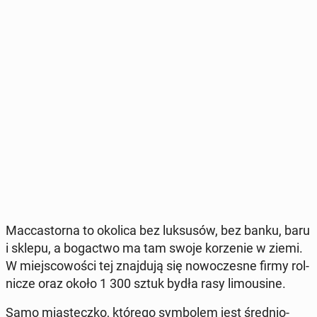
Mac­ca­stor­na to okolica bez luk­su­sów, bez banku, baru
i sklepu, a bo­gac­two ma tam swoje ko­rze­nie w ziemi.
W miej­sco­wo­ści tej znaj­du­ją się no­wo­cze­sne firmy rol­
ni­cze oraz około 1 300 sztuk bydła rasy li­mo­usi­ne.
Samo mia­stecz­ko, którego sym­bo­lem jest śre­dnio­