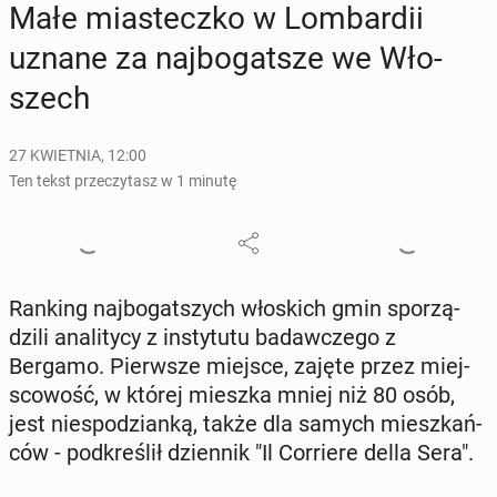
Małe mia­stecz­ko w Lom­bar­dii
uznane za naj­bo­gat­sze we Wło­
szech
27 KWIETNIA, 12:00
Ten tekst przeczytasz w 1 minutę
Ranking naj­bo­gat­szych wło­skich gmin spo­rzą­
dzi­li ana­li­ty­cy z in­sty­tu­tu ba­daw­cze­go z
Bergamo. Pierw­sze miejsce, zajęte przez miej­
sco­wość, w której mieszka mniej niż 80 osób,
jest nie­spo­dzian­ką, także dla samych miesz­kań­
ców - pod­kre­ślił dzien­nik "Il Cor­rie­re della Sera".