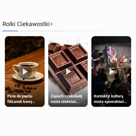
›
Rolki Ciekawostki
Zapach czekolady
Kontakt z kulturą
Picie do pięciu
może ułatwiać
może spowalniać
filiżanek kawy
trening siłowy
starzenie
dziennie jest
bezpieczne dla
większości
dorosłych