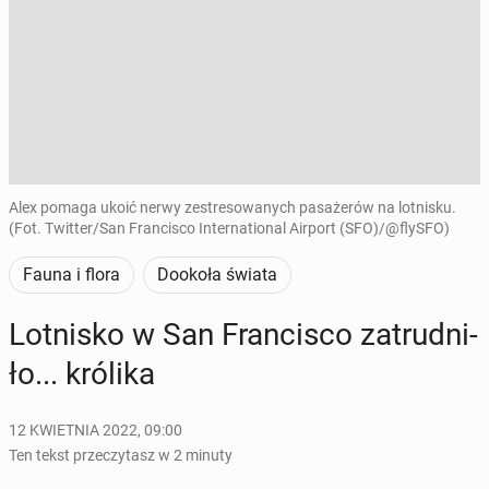
Alex pomaga ukoić nerwy zestresowanych pasażerów na lotnisku.
(Fot. Twitter/San Francisco International Airport (SFO)/@flySFO)
Fauna i flora
Dookoła świata
Lot­ni­sko w San Fran­ci­sco za­trud­ni­
ło... królika
12 KWIETNIA 2022, 09:00
Ten tekst przeczytasz w 2 minuty