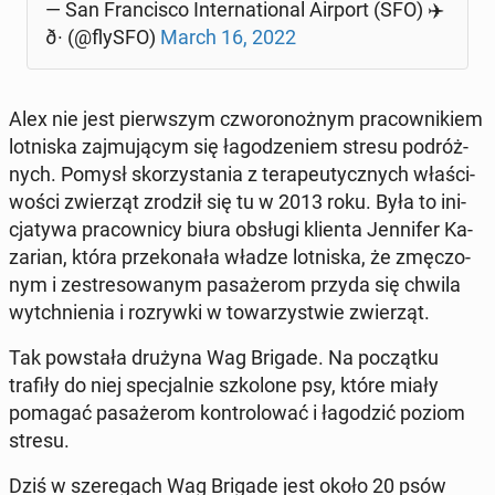
— San Fran­ci­sco In­ter­na­tio­nal Airport (SFO) ✈️
ð· (@flySFO)
March 16, 2022
Alex nie jest pierw­szym czwo­ro­noż­nym pra­cow­ni­kiem
lot­ni­ska zaj­mu­ją­cym się ła­go­dze­niem stresu po­dróż­
nych. Pomysł sko­rzy­sta­nia z te­ra­peu­tycz­nych wła­ści­
wo­ści zwie­rząt zrodził się tu w 2013 roku. Była to ini­
cja­ty­wa pra­cow­ni­cy biura obsługi klienta Jen­ni­fer Ka­
za­rian, która prze­ko­na­ła władze lot­ni­ska, że zmę­czo­
nym i ze­stre­so­wa­nym pa­sa­że­rom przyda się chwila
wy­tchnie­nia i roz­ryw­ki w to­wa­rzy­stwie zwie­rząt.
Tak po­wsta­ła drużyna Wag Brigade. Na po­cząt­ku
trafiły do niej spe­cjal­nie szko­lo­ne psy, które miały
pomagać pa­sa­że­rom kon­tro­lo­wać i ła­go­dzić poziom
stresu.
Dziś w sze­re­gach Wag Brigade jest około 20 psów