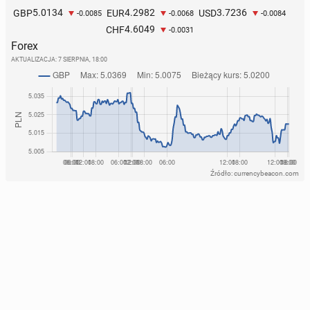
5.0134
4.2982
3.7236
GBP
EUR
USD
-0.0085
-0.0068
-0.0084
4.6049
CHF
-0.0031
Forex
AKTUALIZACJA:
7 SIERPNIA, 18:00
Źródło: currencybeacon.com