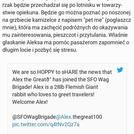
rzak będzie prze­cha­dzał się po lot­ni­sku w to­wa­rzy­
stwie opie­ku­na. Będzie go można poznać po no­szo­nej
na grzbie­cie ka­mi­zel­ce z napisem "pet me" (po­głaszcz
mnie), która ma za­chę­cić po­dróż­nych do oka­zy­wa­nia
mu za­in­te­re­so­wa­nia, piesz­czot i przy­tu­la­nia. Właśnie
gła­ska­nie Aleksa ma pomóc pa­sa­że­rom za­po­mnieć o
długim locie i pozbyć się stresu.
We are so HOPPY to sHARE the news that
Alex the Gre­atð° has joined the SFO Wag
Brigade! Alex is a 28lb Flemish Giant
rabbit who loves to greet tra­ve­lers!
Welcome Alex!
@SFO­Wag­Bri­ga­de
@Alex
.the­gre­at100
pic.twitter.com/q4tNv2Qz7a