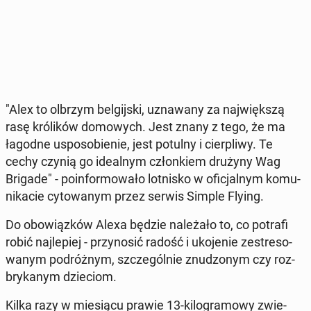
"Alex to olbrzym bel­gij­ski, uzna­wa­ny za naj­więk­szą
rasę kró­li­ków do­mo­wych. Jest znany z tego, że ma
łagodne uspo­so­bie­nie, jest potulny i cier­pli­wy. Te
cechy czynią go ide­al­nym człon­kiem drużyny Wag
Brigade" - po­in­for­mo­wa­ło lot­ni­sko w ofi­cjal­nym ko­mu­
ni­ka­cie cy­to­wa­nym przez serwis Simple Flying.
Do obo­wiąz­ków Alexa będzie na­le­ża­ło to, co potrafi
robić naj­le­piej - przy­no­sić radość i uko­je­nie ze­stre­so­
wa­nym po­dróż­nym, szcze­gól­nie znu­dzo­nym czy roz­
bry­ka­nym dzie­ciom.
Kilka razy w mie­sią­cu prawie 13-ki­lo­gra­mo­wy zwie­