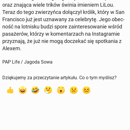
oraz znająca wiele trików świnia imie­niem LiLou.
Teraz do tego zwie­rzyń­ca do­łą­czył królik, który w San
Fran­ci­sco już jest uzna­wa­ny za ce­le­bry­tę. Jego obec­
ność na lot­ni­sku budzi spore za­in­te­re­so­wa­nie wśród
pa­sa­że­rów, którzy w ko­men­ta­rzach na In­sta­gra­mie
przy­zna­ją, że już nie mogą do­cze­kać się spo­tka­nia z
Alexem.
PAP Life / Jagoda Sowa
Dziękujemy za przeczytanie artykułu. Co o tym myślisz?