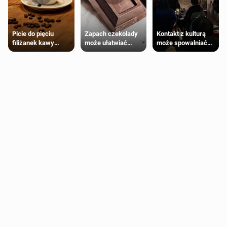
Zapach czekolady
Kontakt z kulturą
Picie do pięciu
może ułatwiać
może spowalniać
filiżanek kawy
trening siłowy
starzenie
dziennie jest
bezpieczne dla
większości
dorosłych