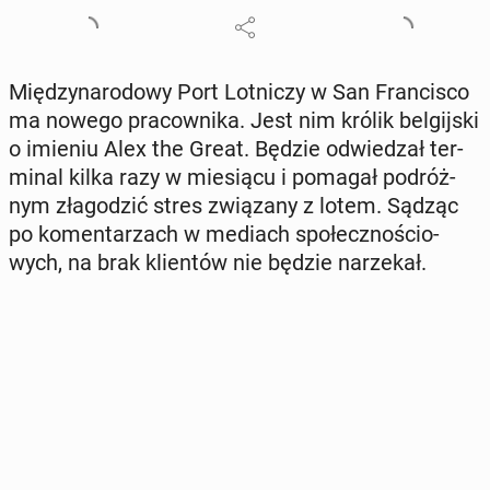
Mię­dzy­na­ro­do­wy Port Lot­ni­czy w San Fran­ci­sco
ma nowego pra­cow­ni­ka. Jest nim królik bel­gij­ski
o imieniu Alex the Great. Będzie od­wie­dzał ter­
mi­nal kilka razy w mie­sią­cu i pomagał po­dróż­
nym zła­go­dzić stres zwią­za­ny z lotem. Sądząc
po ko­men­ta­rzach w mediach spo­łecz­no­ścio­
wych, na brak klien­tów nie będzie na­rze­kał.