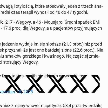
agą i oty­ło­ścią, które sto­so­wa­ły jeden z trzech ana­
 Średni czas terapii wynosił od 40 do 47 tygodni.
c, 217 - Wegovy, a 46 - Mo­un­ja­ro. Średni spadek BMI
- 17,6 proc. dla Wegovy, a u pa­cjen­tów przyj­mu­ją­cych
 że je­dze­nie wydaje im się słodsze (21,3 proc.) niż przed
k przy­znał, że jest ono bar­dziej słone (22,6 proc.). Nie
niu smaków gorz­kie­go i kwa­śne­go. Naj­czę­ściej zmie­
ci sto­su­ją­cy Wegovy.
food tastes – with big effects on weight loss
­tem­ber 18, 2025
nież zmiany w swoim ape­ty­cie. 58,4 proc. twier­dzi­ło,