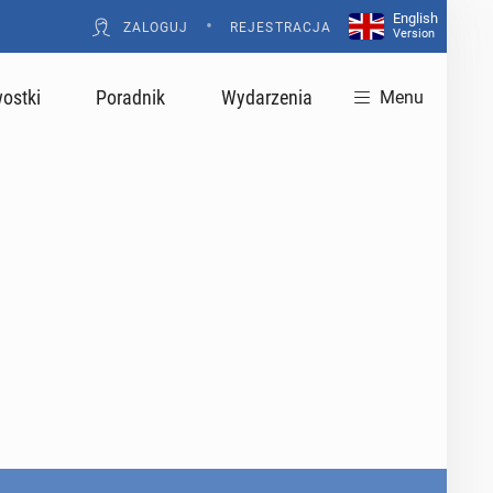
English
•
ZALOGUJ
REJESTRACJA
Version
ostki
Poradnik
Wydarzenia
Menu