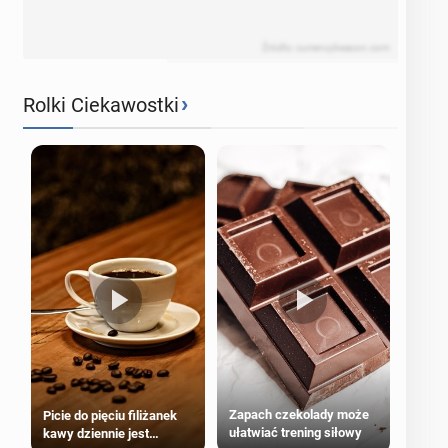
Źródło: currencybeacon.com
›
Rolki Ciekawostki
Zapach czekolady może
Picie do pięciu filiżanek
ułatwiać trening siłowy
kawy dziennie jest