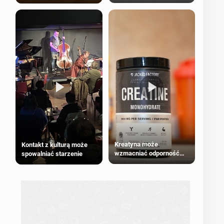
bezpieczne dla
większości dorosłych
Kreatyna może
Kontakt z kulturą może
wzmacniać odporność
spowalniać starzenie
przeciw nowotworom