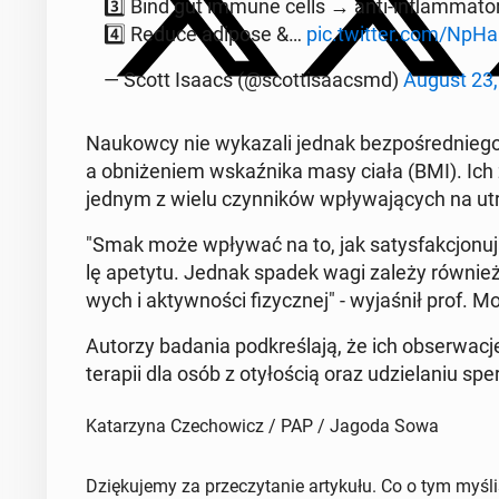
3️⃣ Bind gut immune cells → anti-in­flam­ma­to­ry
4️⃣ Reduce adipose &…
pic.twitter.com/Np
— Scott Isaacs (@scot­ti­sa­ac­smd)
August 23,
Na­ukow­cy nie wy­ka­za­li jednak bez­po­śred­ni
a ob­ni­że­niem wskaź­ni­ka masy ciała (BMI). Ic
jednym z wielu czyn­ni­ków wpły­wa­ją­cych na ut
"Smak może wpływać na to, jak sa­tys­fak­cjo­nu­
lę apetytu. Jednak spadek wagi zależy również od
wych i ak­tyw­no­ści fi­zycz­nej" - wy­ja­śnił prof. M
Autorzy badania pod­kre­śla­ją, że ich ob­ser­wa
terapii dla osób z oty­ło­ścią oraz udzie­la­niu sper
Katarzyna Czechowicz / PAP / Jagoda Sowa
Dziękujemy za przeczytanie artykułu. Co o tym myśl