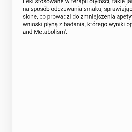
Leki sto­so­wa­ne w terapii oty­ło­ści, taki
na sposób od­czu­wa­nia smaku, spra­wia­jąc,
słone, co pro­wa­dzi do zmniej­sze­nia apetyt
wnioski płyną z badania, którego wyniki opu­b
and Me­ta­bo­li­sm'.