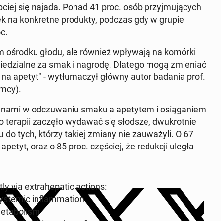
­ciej się najada. Ponad 41 proc. osób przyj­mu­ją­cych
a­nek na kon­kret­ne pro­duk­ty, podczas gdy w grupie
c.
o­wym ośrodku głodu, ale również wpły­wa­ją na komórki
e­dzial­ne za smak i nagrodę. Dlatego mogą zmie­niać
 na apetyt" - wy­tłu­ma­czył główny autor badania prof.
emcy).
­na­mi w od­czu­wa­niu smaku a ape­ty­tem i osią­ga­niem
 po terapii zaczęło wydawać się słodsze, dwu­krot­nie
u do tych, którzy takiej zmiany nie za­uwa­ży­li. O 67
ę apetyt, oraz o 85 proc. czę­ściej, że re­duk­cji uległa
 via extra­he­pa­tic actions:
s­te­mic in­flam­ma­tion
e­ta­bo­lism