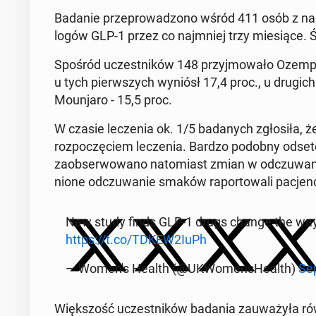
Badanie prze­pro­wa­dzo­no wśród 411 osób z nadw
lo­gów GLP-1 przez co naj­mniej trzy mie­sią­ce.
Spośród uczest­ni­ków 148 przyj­mo­wa­ło Ozempi
u tych pierw­szych wyniósł 17,4 proc., u drugich 
Mo­un­ja­ro - 15,5 proc.
W czasie le­cze­nia ok. 1/5 ba­da­nych zgło­si­ła,
roz­po­czę­ciem le­cze­nia. Bardzo podobny odsete
za­ob­ser­wo­wa­no na­to­miast zmian w od­czu­wa­
nio­ne od­czu­wa­nie smaków ra­por­to­wa­li pa­cjen­
New study finds GLP-1 drugs change the way 
https://t.co/TDKEW2IuPh
— Women's Health (@UKWo­men­sHe­alth)
Sep
Więk­szość uczest­ni­ków badania za­uwa­ży­ła rów