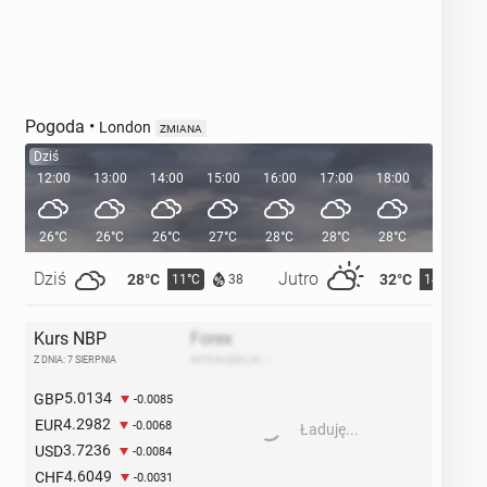
Pogoda
•
London
ZMIANA
Dziś
12:00
13:00
14:00
15:00
16:00
17:00
18:00
19:00
26°C
26°C
26°C
27°C
28°C
28°C
28°C
26°C
Dziś
Jutro
28°C
32°C
11°C
14°C
38
Kurs NBP
Forex
Z DNIA: 7 SIERPNIA
AKTUALIZACJA:
–
5.0134
GBP
-0.0085
4.2982
EUR
-0.0068
Ładuję...
3.7236
USD
-0.0084
4.6049
CHF
-0.0031