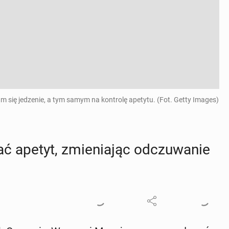
 się jedzenie, a tym samym na kontrolę apetytu. (Fot. Getty Images)
apetyt, zmie­nia­jąc od­czu­wa­nie