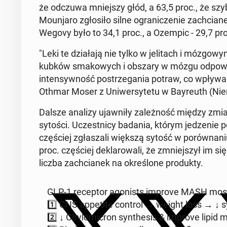
że odczuwa mniej­szy głód, a 63,5 proc., że szyb
Mo­un­ja­ro zgło­si­ło silne ogra­ni­cze­nie za­chci
Wegovy było to 34,1 proc., a Ozempic - 29,7 pro
"Leki te dzia­ła­ją nie tylko w je­li­tach i mó­zg
kubków sma­ko­wych i obszary w mózgu od­po­wi
in­ten­syw­ność po­strze­ga­nia potraw, co wpływa
Othmar Moser z Uni­wer­sy­te­tu w Bay­reuth (Ni
Dalsze analizy ujaw­ni­ły za­leż­ność między zmia
sytości. Uczest­ni­cy badania, którym je­dze­nie
czę­ściej zgła­sza­li większą sytość w po­rów­na­ni
proc. czę­ściej de­kla­ro­wa­li, że zmniej­szył im si
liczba za­chcia­nek na okre­ślo­ne pro­duk­ty.
GLP-1 re­cep­tor ago­ni­sts improve MASH mostly
1️⃣ CNS ap­pe­ti­te control → weight loss → ↓ sy
2️⃣ ↓ Chy­lo­mi­cron syn­the­sis & improve lipid m