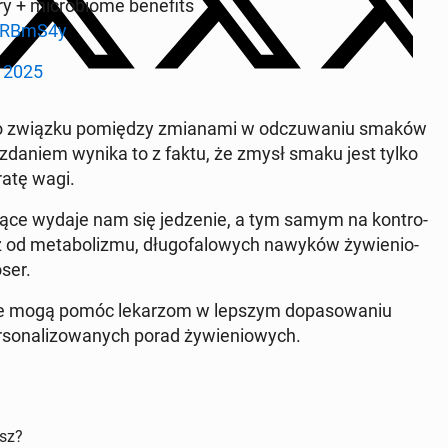
 + mi­cro­bio­me be­ne­fits
HaRBmS4y
 2025
e­go związku po­mię­dzy zmia­na­mi w od­czu­wa­niu smaków
h zdaniem wynika to z faktu, że zmysł smaku jest tylko
ratę wagi.
ją­ce wydaje nam się je­dze­nie, a tym samym na kon­tro­
 me­ta­bo­li­zmu, dłu­go­fa­lo­wych nawyków ży­wie­nio­
oser.
­cje mogą pomóc le­ka­rzom w lepszym do­pa­so­wa­niu
­so­na­li­zo­wa­nych porad ży­wie­nio­wych.
isz?