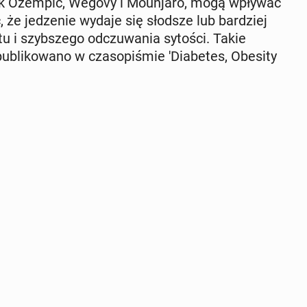
e jak Ozempic, Wegovy i Mo­un­ja­ro, mogą wpływać
 że je­dze­nie wydaje się słodsze lub bar­dziej
u i szyb­sze­go od­czu­wa­nia sytości. Takie
li­ko­wa­no w cza­so­pi­śmie 'Dia­be­tes, Obesity