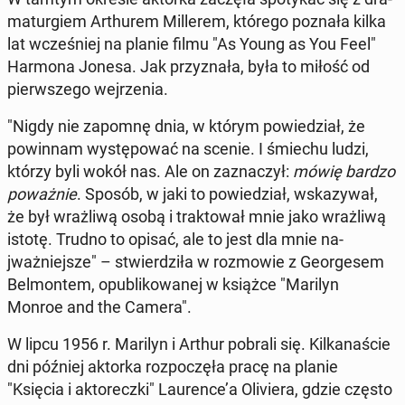
maturgiem Arthurem Millerem, którego poznała kilka
lat wcześniej na planie filmu "As Young as You Feel"
Harmona Jonesa. Jak przyz­nała, była to miłość od
pier­wszego we­jrzenia.
"Nigdy nie zapomnę dnia, w którym powiedzi­ał, że
powin­nam wys­tępować na scenie. I śmiechu ludzi,
którzy byli wokół nas. Ale on za­z­naczył:
mówię bardzo
poważnie
. Sposób, w jaki to powiedzi­ał, wskazy­wał,
że był wrażli­wą osobą i trak­tował mnie jako wrażli­wą
istotę. Trudno to opisać, ale to jest dla mnie na­
jważniejsze" – stwierdz­iła w roz­mowie z George­sem
Bel­montem, op­ub­likowanej w książce "Marilyn
Monroe and the Camera".
W lipcu 1956 r. Marilyn i Arthur pobrali się. Kilka­naś­cie
dni później aktorka rozpoczęła pracę na planie
"Księcia i ak­torecz­ki" Lau­rence’a Oliviera, gdzie często