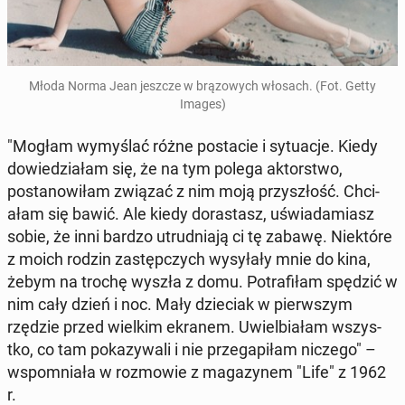
Młoda Norma Jean jeszcze w brą­zowych włosach. (Fot. Getty
Images)
"Mogłam wymyślać różne posta­cie i sytu­acje. Kiedy
dowiedzi­ałam się, że na tym polega ak­torstwo,
postanow­iłam związać z nim moją przyszłość. Chci­
ałam się bawić. Ale kiedy do­ras­tasz, uświadami­asz
sobie, że inni bardzo utrud­ni­a­ją ci tę zabawę. Niek­tóre
z moich rodzin za­stępczych wysyłały mnie do kina,
żebym na trochę wyszła z domu. Po­trafiłam spędzić w
nim cały dzień i noc. Mały dzieci­ak w pier­wszym
rzędzie przed wielkim ekranem. Uwiel­bi­ałam wszys­
tko, co tam pokazy­wali i nie prze­gapiłam niczego" –
wspom­ni­ała w roz­mowie z mag­a­zynem "Life" z 1962
r.