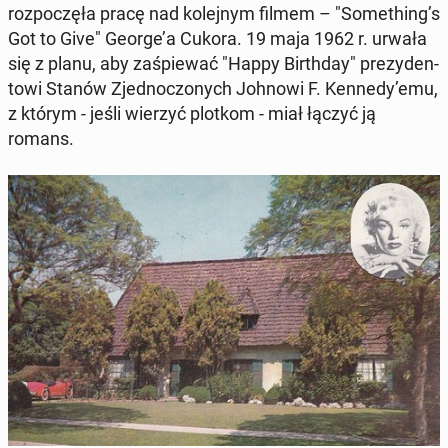
rozpoczęła pracę nad kole­jnym filmem – "Some­thing’s
Got to Give" George’a Cukora. 19 maja 1962 r. urwała
się z planu, aby za­śpiewać "Happy Birth­day" prezy­den­
towi Stanów Zjed­noc­zonych Johnowi F. Kennedy’emu,
z którym - jeśli wierzyć plotkom - miał łączyć ją
romans.