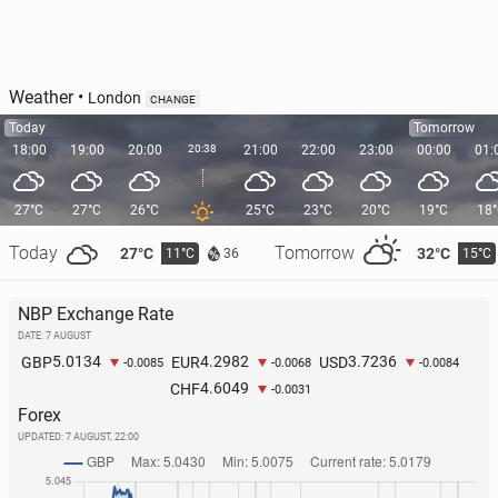
Weather
•
London
CHANGE
Today
Tomorrow
18:00
19:00
20:00
20:38
21:00
22:00
23:00
00:00
01:
27°C
27°C
26°C
25°C
23°C
20°C
19°C
18
Today
Tomorrow
27°C
32°C
11°C
15°C
36
NBP Exchange Rate
DATE: 7 AUGUST
5.0134
4.2982
3.7236
GBP
EUR
USD
-0.0085
-0.0068
-0.0084
4.6049
CHF
-0.0031
Forex
UPDATED:
7 AUGUST, 22:00