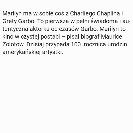
Marilyn ma w sobie coś z Char­liego Chap­lina i
Grety Garbo. To pier­wsza w pełni świado­ma i au­
t­en­ty­cz­na aktorka od czasów Garbo. Marilyn to
kino w czystej postaci – pisał biograf Maurice
Zolotow. Dzisiaj przy­pa­da 100. roczni­ca urodzin
amerykańskiej artys­t­ki.