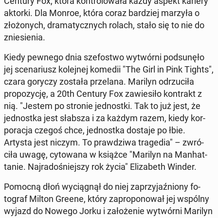
Century Fox, która kon­trolowała każdy aspekt kariery
aktorki. Dla Monroe, która coraz bardziej marzyła o
złożonych, dra­maty­cznych rolach, stało się to nie do
zniesienia.
Kiedy pewnego dnia sze­fos­t­wo wytwórni pod­sunęło
jej sce­nar­iusz kole­jnej komedii "The Girl in Pink Tights",
czara goryczy została prze­lana. Marilyn odrzu­ciła
propozy­cję, a 20th Century Fox za­w­iesiło kon­trakt z
nią. "Jestem po stronie jed­nos­t­ki. Tak to już jest, że
jed­nos­t­ka jest słabsza i za każdym razem, kiedy ko­r­
po­rac­ja czegoś chce, jed­nos­t­ka dostaje po łbie.
Artysta jest niczym. To prawdzi­wa trage­dia" – zwró­
ciła uwagę, cy­towana w książce "Marilyn na Man­hat­
tanie. Na­jradośniejszy rok życia" Eliz­a­beth Winder.
Pomocną dłoń wyciągnął do niej za­przy­jaźniony fo­
tograf Milton Greene, który za­pro­ponował jej wspólny
wyjazd do Nowego Jorku i za­łoże­nie wytwórni Marilyn