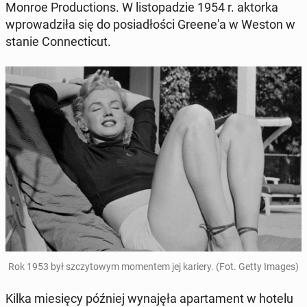
Monroe Pro­duc­tions. W listopadzie 1954 r. aktorka
wprowadz­iła się do posi­adłoś­ci Greene'a w Weston w
stanie Con­necti­cut.
Rok 1953 był szczy­towym mo­mentem jej kariery. (Fot. Getty Images)
Kilka miesię­cy później wyna­jęła aparta­ment w hotelu