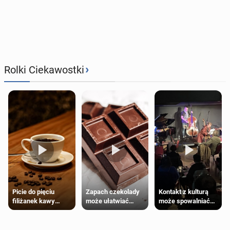
›
Rolki Ciekawostki
Zapach czekolady
Kontakt z kulturą
Picie do pięciu
może ułatwiać
może spowalniać
filiżanek kawy
trening siłowy
starzenie
dziennie jest
bezpieczne dla
większości