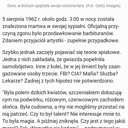
Dom, w którym spędz­iła swoje os­tat­nie lata. (Fot. Getty Images)
5 sierp­nia 1962 r. około godz. 3:00 w nocy została
znaleziona martwa w swojej syp­i­al­ni. Ofic­jal­ną przy­
czyną zgonu było przedawkowanie bar­bi­tu­ranów.
Zdaniem przy­jaciół artys­t­ki - zu­pełnie przy­pad­kowe.
Szybko jednak zaczęły po­jaw­iać się teorie spiskowe.
Jedna z nich za­kładała, że gwiazda popełniła
samobójst­wo. Inne z kolei, że w jej śmierć były zaan­
gażowane osoby trzecie. FBI? CIA? Mafia? Służba?
Lekarze? Żadnej z tych hipotez nie potwierd­zono.
"Była polem dzikich kwiatów, szczeni­akiem dokazu­ją­
cym na pod­wórku, różowym, cz­er­w­cowym za­cho­dem
słońca. Była cudowna, a my nie mogliśmy przes­tać na
nią patrzeć. Czy to był talent? Nie in­tere­su­je mnie to.
To była magia. A później zniknęła. Czy jest z tego jakiś