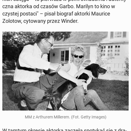
cz­na aktorka od czasów Garbo. Marilyn to kino w
czystej postaci" – pisał biograf aktorki Maurice
Zolotow, cy­towany przez Winder.
MM z Arthurem Millerem. (Fot. Getty Images)
W tamtym okresie aktorka zaczęła spo­tykać się z dra­