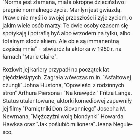
"Norma jest złamana, miała okropne dziecińst­wo i
pragnie nor­mal­nego życia. Marilyn jest gwiazdą.
Prawie nie myśli o swojej przeszłoś­ci i żyje życiem, o
jakim wiele osób marzy. Te dwie osoby czasem się
spo­tyka­ją i po­trafią być albo wrzodem na tyłku, albo
to­tal­nym słodzi­akiem. Ale obie są im­ma­nent­ną
częścią mnie" – stwierdz­iła aktorka w 1960 r. na
łamach "Marie Claire".
Rozkwit jej kariery przy­padł na początek lat
pięćdziesią­tych. Zagrała wówczas m.in. "As­fal­towej
dżungli" Johna Hustona, "Opowieś­ci z rodzin­nych
stron" Arthura Pier­sona i "Na krawędzi" Fritza Langa.
Status utal­en­towanej aktorki kome­diowej za­pewniły
jej filmy "Pamięt­ni­ki Don Gio­van­niego" Josepha M.
Newmana, "Mężczyźni wolą blon­dyn­ki" Howarda
Hawksa oraz "Jak poślu­bić mil­ion­era" Jeana Neg­ule­
sco.