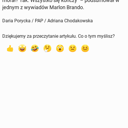
morał? Tak. Wszys­tko się kończy" – pod­sumował w
jednym z wywiadów Marlon Brando.
Daria Porycka / PAP / Adriana Chodakowska
Dziękujemy za przeczytanie artykułu. Co o tym myślisz?