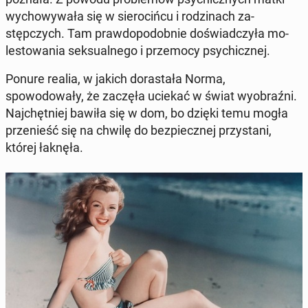
wychowywała się w sie­ro­cińcu i rodz­i­nach za­
stępczych. Tam praw­dopodob­nie doświad­czyła mo­
lestowa­nia sek­su­al­nego i prze­mo­cy psy­chicznej.
Ponure realia, w jakich do­ras­tała Norma,
spowodowały, że zaczęła uciekać w świat wyobraźni.
Na­jchęt­niej bawiła się w dom, bo dzięki temu mogła
prze­nieść się na chwilę do bez­piecznej przys­tani,
której łaknęła.