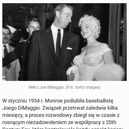
MM z Joe diMag­gio. (Fot. Getty Images)
W sty­czniu 1954 r. Monroe poślu­biła base­bal­listę
Joego DiMag­gio. Związek przetr­wał za­led­wie kilka
miesię­cy, a proces roz­wodowy zbiegł się w czasie z
ros­ną­cym niezad­owole­niem ze współpra­cy z 20th