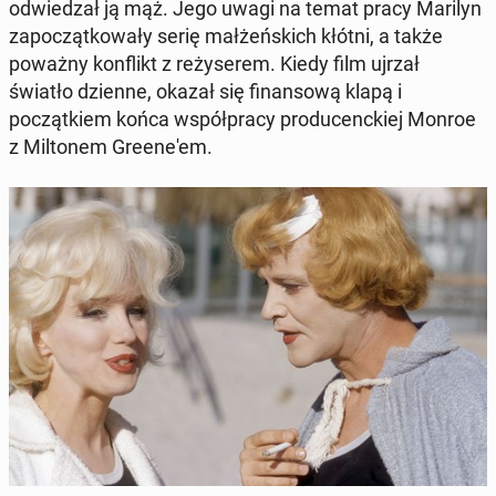
odwiedzał ją mąż. Jego uwagi na temat pracy Marilyn
za­poc­zątkowały serię małżeńs­kich kłótni, a także
poważny kon­flikt z reży­serem. Kiedy film ujrzał
światło dzienne, okazał się fi­nan­sową klapą i
początkiem końca współpra­cy pro­du­cenck­iej Monroe
z Mil­tonem Greene'em.