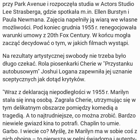
przy Park Avenue i rozpoczęła studia w Actors Studio
Lee Stras­ber­ga, gdzie spotkała m.in. Ellen Burstyn i
Paula Newmana. Zajęcia napełniły ją wiarą we własne
możli­woś­ci. Pod koniec grudnia 1955 r. rene­gocjowała
warunki umowy z 20th Fox Century. W końcu mogła
zacząć de­cy­dować o tym, w jakich filmach wystąpi.
Na rezul­taty artysty­cznej swobody nie trzeba było
długo czekać. Rola piosenkar­ki Cherie w "Przys­tanku
au­to­bu­sowym" Joshui Logana za­pewniła jej uznanie
scep­ty­cznych jak dotąd kry­tyków.
"Wraz z deklaracją niepodległoś­ci w 1955 r. Marilyn
stała się inną osobą. Zagrała Cherie, utrzy­mu­jąc się w
tym de­likat­nym ob­szarze pomiędzy komedią a
tragedią. A to na­jtrud­niejsze, co można zrobić. Bardzo
niewiele gwiazd kina to potrafi. Chaplin to umie.
Garbo. I wiecie co? Myślę, że Marilyn ma w sobie coś z
nich obojga – to pier­wsza w pełni świado­ma i au­t­en­ty­