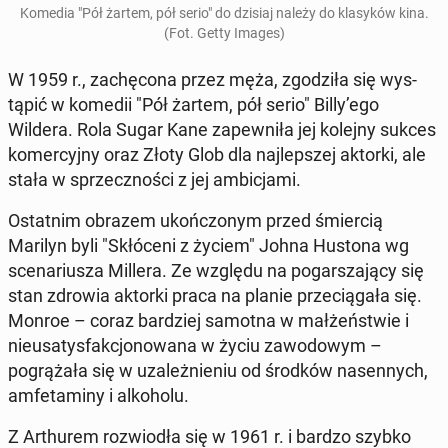
Komedia "Pół żartem, pół serio" do dzisiaj należy do klasyków kina.
(Fot. Getty Images)
W 1959 r., zachę­cona przez męża, zgodz­iła się wys­
tąpić w komedii "Pół żartem, pół serio" Billy’ego
Wildera. Rola Sugar Kane za­pewniła jej kolejny sukces
komer­cyjny oraz Złoty Glob dla na­jlep­szej aktorki, ale
stała w sprzecznoś­ci z jej am­bic­ja­mi.
Os­tat­nim obrazem ukońc­zonym przed śmier­cią
Marilyn byli "Skłóceni z życiem" Johna Hustona wg
sce­nar­iusza Millera. Ze względu na pog­a­rsza­ją­cy się
stan zdrowia aktorki praca na planie prze­cią­gała się.
Monroe – coraz bardziej samotna w małżeńst­wie i
nieusatys­fakcjonowana w życiu za­wodowym –
pogrążała się w uza­leżnie­niu od środków nasen­nych,
am­fe­t­a­miny i alko­holu.
Z Arthurem rozwiodła się w 1961 r. i bardzo szybko