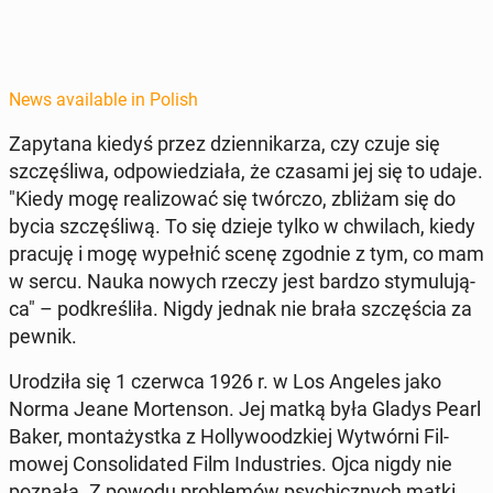
News available in Polish
Za­py­tana kiedyś przez dzi­en­nikarza, czy czuje się
szczęśli­wa, odpowiedzi­ała, że czasami jej się to udaje.
"Kiedy mogę re­al­i­zować się twórczo, zbliżam się do
bycia szczęśli­wą. To się dzieje tylko w chwilach, kiedy
pracuję i mogę wypełnić scenę zgodnie z tym, co mam
w sercu. Nauka nowych rzeczy jest bardzo sty­mu­lu­ją­
ca" – pod­kreśliła. Nigdy jednak nie brała szczęś­cia za
pewnik.
Urodz­iła się 1 czerwca 1926 r. w Los Angeles jako
Norma Jeane Morten­son. Jej matką była Gladys Pearl
Baker, mon­tażys­t­ka z Hol­ly­woodzkiej Wytwórni Fil­
mowej Con­sol­i­dat­ed Film In­dus­tries. Ojca nigdy nie
poznała. Z powodu prob­lemów psy­chicznych matki