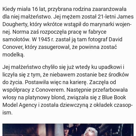
Kiedy miała 16 lat, przy­brana rodzina zaaranżowała
dla niej małżeńst­wo. Jej mężem został 21-letni James
Dougher­ty, który wkrótce wstąpił do mary­nar­ki wo­jen­
nej. Norma zaś rozpoczęła pracę w fabryce
samolotów. W 1945 r. zastał ją tam fo­tograf David
Conover, który za­sug­erował, że powinna zostać
modelką.
Jej małżeńst­wo chyliło się już wtedy ku upad­kowi i
liczyła się z tym, że niebawem zostanie bez środków
do życia. Postaw­iła więc na karierę. Zaczęła od
współpra­cy z Conoverem. Następ­nie prze­far­bowała
włosy na platynowy blond, związa­ła się z Blue Book
Model Agency i została dziew­czyną z okładek cza­sop­
ism.