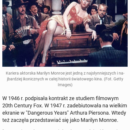
Kariera ak­tors­ka Marilyn Monroe jest jedną z na­jsłyn­niejszych i na­
jbardziej ikon­icznych w całej his­torii świa­towego kina.
(Fot. Getty
Images)
W 1946 r. pod­pisała kon­trakt ze studiem fil­mowym
20th Century Fox. W 1947 r. zade­bi­u­towała na wielkim
ekranie w "Dan­ger­ous Years" Arthura Pier­sona. Wtedy
też zaczęła przed­staw­iać się jako Marilyn Monroe.