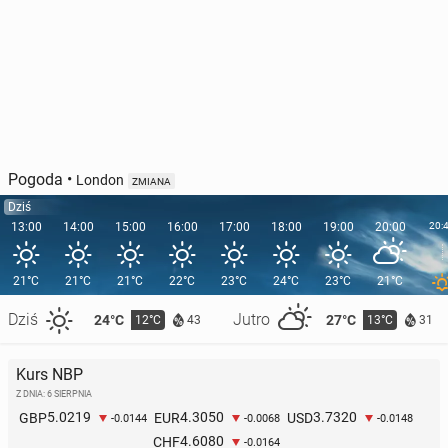
Pogoda
•
London
ZMIANA
Dziś
13:00
14:00
15:00
16:00
17:00
18:00
19:00
20:00
20:
21°C
21°C
21°C
22°C
23°C
24°C
23°C
21°C
Dziś
Jutro
24°C
27°C
12°C
13°C
43
31
Kurs NBP
Z DNIA: 6 SIERPNIA
5.0219
4.3050
3.7320
GBP
EUR
USD
-0.0144
-0.0068
-0.0148
4.6080
CHF
-0.0164