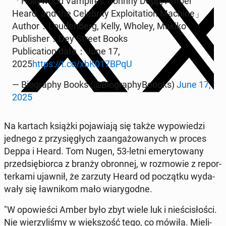
「Hol­ly­wo­od Vam­pi­res: Johnny Depp, Amber
Heard, and the Ce­le­bri­ty Explo­ita­tion Ma­chi­ne」
Au­tho­r：Lo­uden­berg, Kelly, Wholey, Makiko
Pu­bli­she­r：Dey Street Books
Pu­bli­ca­tion da­te­：Ju­ne 17,
2025
https://t.co/xbK017BPqU
— Bio­gra­phy Books (@Bio­gra­phy­Bo­ooks)
June 17,
2025
Na kartach książki po­ja­wia­ją się także wy­po­wie­dzi
jednego z przy­się­głych za­an­ga­żo­wa­nych w proces
Deppa i Heard. Tom Nugen, 53-letni eme­ry­to­wa­ny
przed­się­bior­ca z branży obron­nej, w roz­mo­wie z re­por­
ter­ka­mi ujawnił, że zarzuty Heard od po­cząt­ku wy­da­
wa­ły się ław­ni­kom mało wia­ry­god­ne.
"W opo­wie­ści Amber było zbyt wiele luk i nie­ści­sło­ści.
Nie wie­rzy­li­śmy w więk­szość tego, co mówiła. Mie­li­