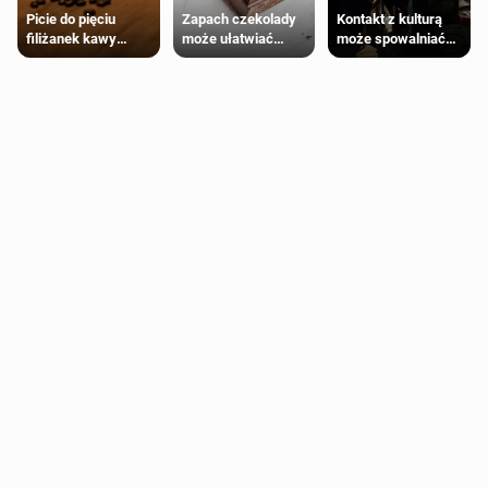
Zapach czekolady
Kontakt z kulturą
Picie do pięciu
może ułatwiać
może spowalniać
filiżanek kawy
trening siłowy
starzenie
dziennie jest
bezpieczne dla
większości
dorosłych