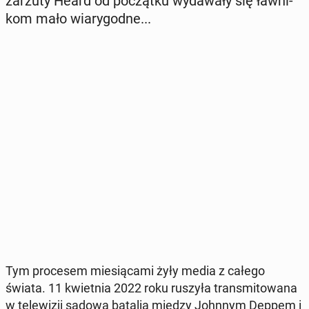
zarzuty Heard od po­cząt­ku wy­da­wa­ły się ław­ni­
kom mało wia­ry­god­ne...
Tym pro­ce­sem mie­sią­ca­mi żyły media z całego
świata. 11 kwiet­nia 2022 roku ruszyła trans­mi­to­wa­na
w te­le­wi­zji sądowa batalia między Johnnym Deppem i