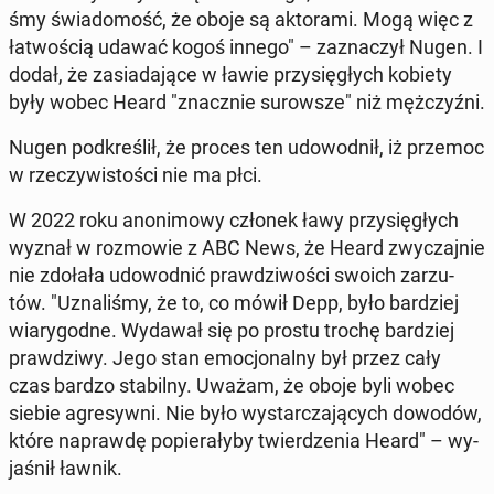
śmy świa­do­mość, że oboje są ak­to­ra­mi. Mogą więc z
ła­two­ścią udawać kogoś innego" – za­zna­czył Nugen. I
dodał, że za­sia­da­ją­ce w ławie przy­się­głych kobiety
były wobec Heard "znacz­nie su­row­sze" niż męż­czyź­ni.
Nugen pod­kre­ślił, że proces ten udo­wod­nił, iż przemoc
w rze­czy­wi­sto­ści nie ma płci.
W 2022 roku ano­ni­mo­wy członek ławy przy­się­głych
wyznał w roz­mo­wie z ABC News, że Heard zwy­czaj­nie
nie zdołała udo­wod­nić praw­dzi­wo­ści swoich za­rzu­
tów. "Uzna­li­śmy, że to, co mówił Depp, było bar­dziej
wia­ry­god­ne. Wydawał się po prostu trochę bar­dziej
praw­dzi­wy. Jego stan emo­cjo­nal­ny był przez cały
czas bardzo sta­bil­ny. Uważam, że oboje byli wobec
siebie agre­syw­ni. Nie było wy­star­cza­ją­cych dowodów,
które na­praw­dę po­pie­ra­ły­by twier­dze­nia Heard" – wy­
ja­śnił ławnik.