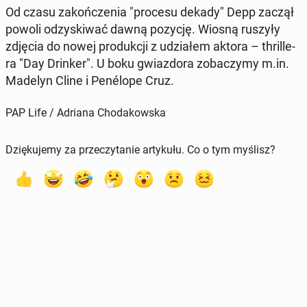
Od czasu za­koń­cze­nia "procesu dekady" Depp zaczął
powoli od­zy­ski­wać dawną pozycję. Wiosną ruszyły
zdjęcia do nowej pro­duk­cji z udzia­łem aktora – thril­le­
ra "Day Drinker". U boku gwiaz­do­ra zo­ba­czy­my m.in.
Madelyn Cline i Pe­nélo­pe Cruz.
PAP Life / Adriana Chodakowska
Dziękujemy za przeczytanie artykułu. Co o tym myślisz?