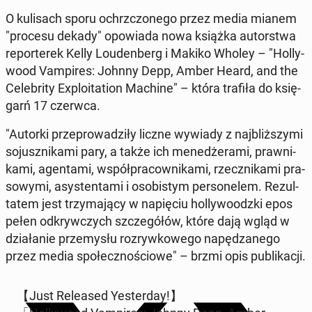
O ku­li­sach sporu ochrzczo­ne­go przez media mianem
"procesu dekady" opo­wia­da nowa książka au­tor­stwa
re­por­te­rek Kelly Lo­uden­berg i Makiko Wholey – "Hol­ly­
wo­od Vam­pi­res: Johnny Depp, Amber Heard, and the
Ce­le­bri­ty Explo­ita­tion Machine" – która trafiła do księ­
garń 17 czerwca.
"Autorki prze­pro­wa­dzi­ły liczne wywiady z naj­bliż­szy­mi
so­jusz­ni­ka­mi pary, a także ich me­ne­dże­ra­mi, praw­ni­
ka­mi, agen­ta­mi, współ­pra­cow­ni­ka­mi, rzecz­ni­ka­mi pra­
so­wy­mi, asy­sten­ta­mi i oso­bi­stym per­so­ne­lem. Re­zul­
ta­tem jest trzy­ma­ją­cy w na­pię­ciu hol­ly­wo­odz­ki epos
pełen od­kryw­czych szcze­gó­łów, które dają wgląd w
dzia­ła­nie prze­my­słu roz­ryw­ko­we­go na­pę­dza­ne­go
przez media spo­łecz­no­ścio­we" – brzmi opis pu­bli­ka­cji.
【Just Re­le­ased Yester­day!】