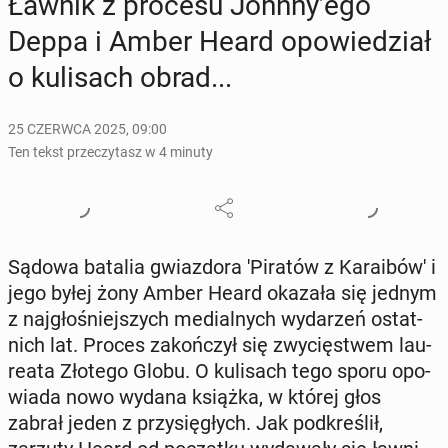
Ławnik z procesu Johnny’ego
Deppa i Amber Heard opo­wie­dział
o ku­li­sach obrad...
25 CZERWCA 2025, 09:00
Ten tekst przeczytasz w 4 minuty
Sądowa batalia gwiaz­do­ra 'Pi­ra­tów z Ka­ra­ibó­w' i
jego byłej żony Amber Heard okazała się jednym
z naj­gło­śniej­szych me­dial­nych wy­da­rzeń ostat­
nich lat. Proces za­koń­czył się zwy­cię­stwem lau­
re­ata Złotego Globu. O ku­li­sach tego sporu opo­
wia­da nowo wydana książka, w której głos
zabrał jeden z przy­się­głych. Jak pod­kre­ślił,