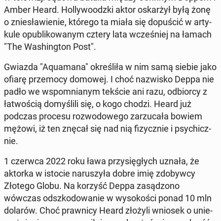
Amber Heard. Hol­ly­wo­odz­ki aktor oskar­żył byłą żonę
o znie­sła­wie­nie, którego ta miała się do­pu­ścić w ar­ty­
ku­le opu­bli­ko­wa­nym cztery lata wcze­śniej na łamach
"The Wa­shing­ton Post".
Gwiazda "Aqu­ama­na" okre­śli­ła w nim samą siebie jako
ofiarę prze­mo­cy domowej. I choć na­zwi­sko Deppa nie
padło we wspo­mnia­nym tekście ani razu, od­bior­cy z
ła­two­ścią do­my­śli­li się, o kogo chodzi. Heard już
podczas procesu roz­wo­do­we­go za­rzu­ca­ła bowiem
mężowi, iż ten znęcał się nad nią fi­zycz­nie i psy­chicz­
nie.
1 czerwca 2022 roku ława przy­się­głych uznała, że
aktorka w istocie na­ru­szy­ła dobre imię zdo­byw­cy
Złotego Globu. Na korzyść Deppa za­są­dzo­no
wówczas od­szko­do­wa­nie w wy­so­ko­ści ponad 10 mln
dolarów. Choć praw­ni­cy Heard złożyli wniosek o unie­