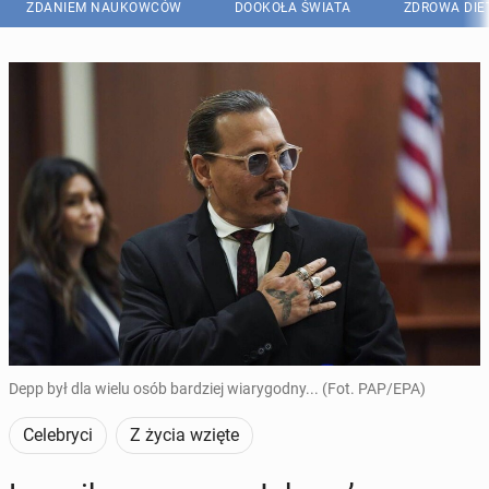
ZDANIEM NAUKOWCÓW
DOOKOŁA ŚWIATA
ZDROWA DIE
Depp był dla wielu osób bardziej wiarygodny... (Fot. PAP/EPA)
Celebryci
Z życia wzięte