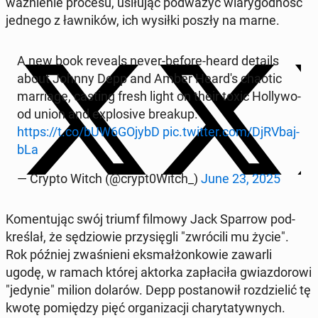
waż­nie­nie procesu, usi­łu­jąc pod­wa­żyć wia­ry­god­ność
jednego z ław­ni­ków, ich wysiłki poszły na marne.
A new book reveals never-before-heard details
about Johnny Depp and Amber Heard's chaotic
mar­ria­ge, casting fresh light on their toxic Hol­ly­wo­
od union and explo­si­ve breakup.
https://t.co/bUW6GOjybD
pic.twitter.com/DjRVbaj­
bLa
— Crypto Witch (@crypt0Witch_)
June 23, 2025
Ko­men­tu­jąc swój triumf filmowy Jack Sparrow pod­
kre­ślał, że sę­dzio­wie przy­się­gli "zwró­ci­li mu życie".
Rok później zwa­śnie­ni eks­mał­żon­ko­wie zawarli
ugodę, w ramach której aktorka za­pła­ci­ła gwiaz­do­ro­wi
"jedynie" milion dolarów. Depp po­sta­no­wił roz­dzie­lić tę
kwotę po­mię­dzy pięć or­ga­ni­za­cji cha­ry­ta­tyw­nych.