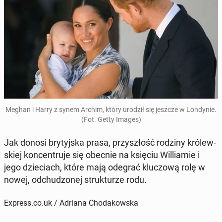
Meghan i Harry z synem Archim, który urodził się jeszcze w Lon­dy­nie.
(Fot. Getty Images)
Jak donosi bry­tyj­ska prasa, przy­szłość rodziny kró­lew­
skiej kon­cen­tru­je się obecnie na księciu Wil­lia­mie i
jego dzie­ciach, które mają odegrać klu­czo­wą rolę w
nowej, od­chu­dzo­nej struk­tu­rze rodu.
Express.co.uk / Adriana Chodakowska