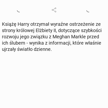
Książę Harry otrzy­mał wyraźne ostrze­że­nie ze
strony kró­lo­wej Elż­bie­ty II, do­ty­czą­ce szyb­ko­ści
rozwoju jego związku z Meghan Markle przed
ich ślubem - wynika z in­for­ma­cji, które właśnie
ujrzały światło dzienne.