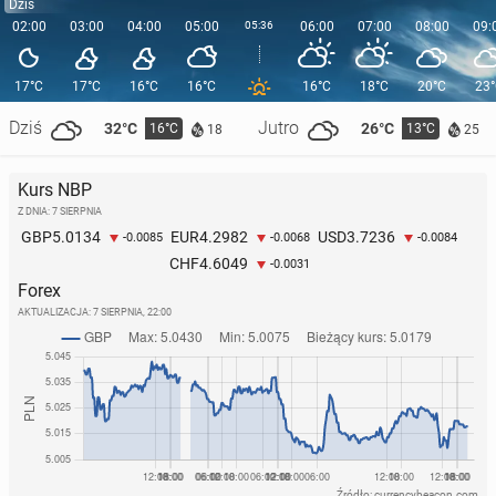
Dziś
02:00
03:00
04:00
05:00
05:36
06:00
07:00
08:00
09:
17°C
17°C
16°C
16°C
16°C
18°C
20°C
23
Dziś
Jutro
32°C
26°C
16°C
13°C
18
25
Kurs NBP
Z DNIA: 7 SIERPNIA
5.0134
4.2982
3.7236
GBP
EUR
USD
-0.0085
-0.0068
-0.0084
4.6049
CHF
-0.0031
Forex
AKTUALIZACJA:
7 SIERPNIA, 22:00
Źródło: currencybeacon.com