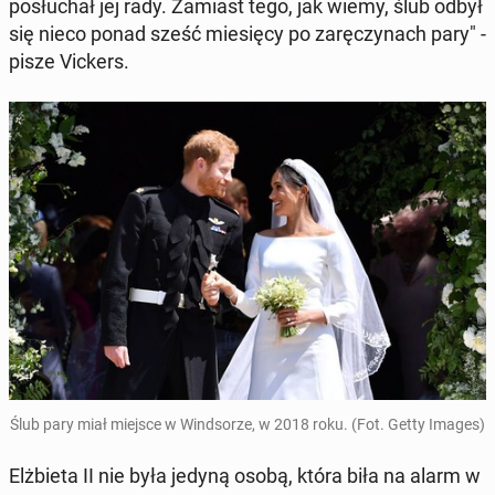
po­słu­chał jej rady. Zamiast tego, jak wiemy, ślub odbył
się nieco ponad sześć mie­się­cy po za­rę­czy­nach pary" -
pisze Vickers.
Ślub pary miał miejsce w Wind­so­rze, w 2018 roku. (Fot. Getty Images)
Elż­bie­ta II nie była jedyną osobą, która biła na alarm w