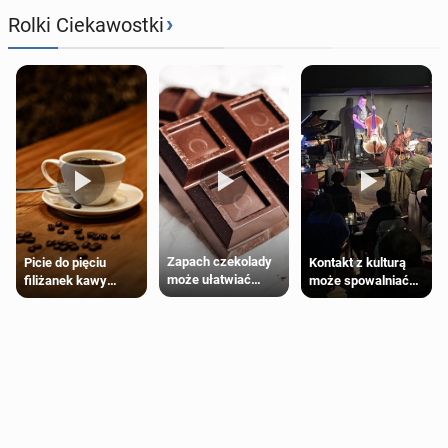
›
Rolki Ciekawostki
Zapach czekolady
Kontakt z kulturą
Picie do pięciu
może ułatwiać
może spowalniać
filiżanek kawy
trening siłowy
starzenie
dziennie jest
bezpieczne dla
większości
dorosłych