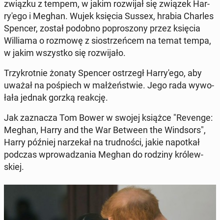
związku z tempem, w jakim roz­wi­jał się związek Har­
ry­'e­go i Meghan. Wujek księcia Sussex, hrabia Charles
Spencer, został podobno po­pro­szo­ny przez księcia
Wil­lia­ma o rozmowę z sio­strzeń­cem na temat tempa,
w jakim wszyst­ko się roz­wi­ja­ło.
Trzy­krot­nie żonaty Spencer ostrzegł Har­ry­'e­go, aby
uważał na po­śpiech w mał­żeń­stwie. Jego rada wy­wo­
ła­ła jednak gorzką reakcję.
Jak za­zna­cza Tom Bower w swojej książce "Revenge:
Meghan, Harry and the War Between the Wind­sors",
Harry później na­rze­kał na trud­no­ści, jakie na­po­tkał
podczas wpro­wa­dza­nia Meghan do rodziny kró­lew­
skiej.