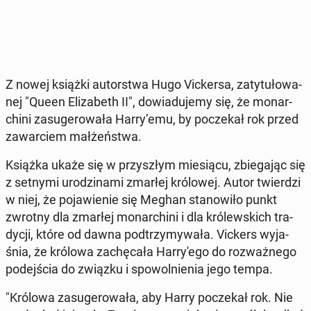
Z nowej książki au­tor­stwa Hugo Vic­ker­sa, za­ty­tu­ło­wa­
nej "Queen Eli­za­beth II", do­wia­du­je­my się, że mo­nar­
chi­ni za­su­ge­ro­wa­ła Harry’emu, by po­cze­kał rok przed
za­war­ciem mał­żeń­stwa.
Książka ukaże się w przy­szłym mie­sią­cu, zbie­ga­jąc się
z setnymi uro­dzi­na­mi zmarłej kró­lo­wej. Autor twier­dzi
w niej, że po­ja­wie­nie się Meghan sta­no­wi­ło punkt
zwrotny dla zmarłej mo­nar­chi­ni i dla kró­lew­skich tra­
dy­cji, które od dawna pod­trzy­my­wa­ła. Vickers wy­ja­
śnia, że ​​kró­lo­wa za­chę­ca­ła Har­ry­'e­go do roz­waż­ne­go
po­dej­ścia do związku i spo­wol­nie­nia jego tempa.
"Królowa za­su­ge­ro­wa­ła, aby Harry po­cze­kał rok. Nie