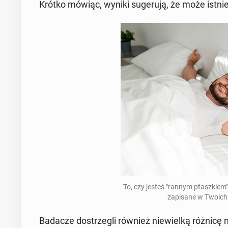
Krótko mówiąc, wyniki su­ge­ru­ją, że może istni
To, czy jesteś "rannym ptasz­kiem
za­pi­sa­ne w Twoic
Badacze do­strze­gli również nie­wiel­ką różnicę 