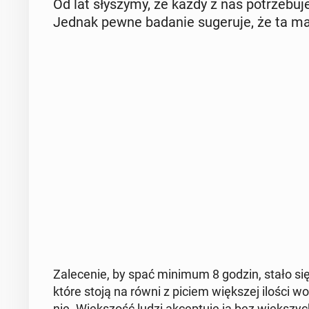
Od lat sły­szy­my, że każdy z nas po­trze­bu
Jednak pewne badanie su­ge­ru­je, że ta ma
Za­le­ce­nie, by spać minimum 8 godzin, stało się
które stoją na równi z piciem więk­szej ilości w
nie. Więk­szość ludzi ak­cep­tu­je ją bez więk­szych