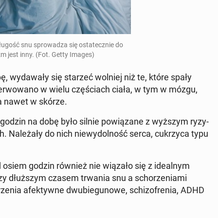
ługość snu spro­wa­dza się osta­tecz­nie do
zm jest inny. (Fot. Getty Images)
 wy­da­wa­ły się starzeć wolniej niż te, które spały
­ser­wo­wa­no w wielu czę­ściach ciała, w tym w mózgu,
, a nawet w skórze.
ć godzin na dobę było silnie po­wią­za­ne z wyższym ry­zy­
. Na­le­ża­ły do nich nie­wy­dol­ność serca, cu­krzy­ca typu
d osiem godzin również nie wiązało się z ide­al­nym
dzy dłuż­szym czasem trwania snu a scho­rze­nia­mi
­rze­nia afek­tyw­ne dwu­bie­gu­no­we, schi­zo­fre­nia, ADHD