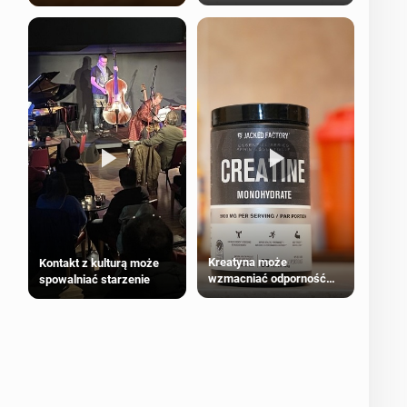
bezpieczne dla
większości dorosłych
Kreatyna może
Kontakt z kulturą może
wzmacniać odporność
spowalniać starzenie
przeciw nowotworom