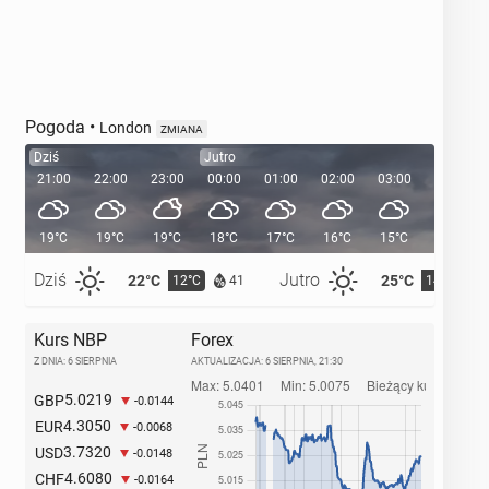
Pogoda
•
London
ZMIANA
Dziś
Jutro
21:00
22:00
23:00
00:00
01:00
02:00
03:00
04:00
19°C
19°C
19°C
18°C
17°C
16°C
15°C
14°C
Dziś
Jutro
22°C
25°C
12°C
14°C
41
Kurs NBP
Forex
Z DNIA: 6 SIERPNIA
AKTUALIZACJA:
6 SIERPNIA, 21:30
5.0219
GBP
-0.0144
4.3050
EUR
-0.0068
3.7320
USD
-0.0148
4.6080
CHF
-0.0164