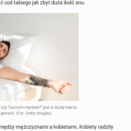
eć coś takiego jak zbyt duża
ilość snu.
" czy "nocnym markiem"" jest w dużej mierze
h genach. (Fot. Getty Images)
między męż­czy­zna­mi a ko­bie­ta­mi. Kobiety radziły