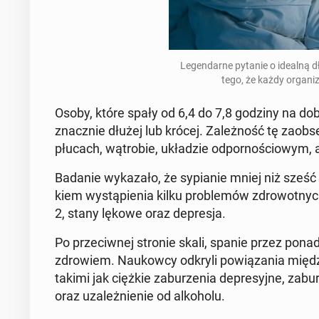
Le­gen­dar­ne pytanie o idealną d
tego, że każdy or­ga­ni
Osoby, które spały od 6,4 do 7,8 godziny na dobę,
znacz­nie dłużej lub krócej. Za­leż­ność tę za­ob
płucach, wą­tro­bie, ukła­dzie od­por­no­ścio­wym
Badanie wy­ka­za­ło, że sy­pia­nie mniej niż sześ
kiem wy­stą­pie­nia kilku pro­ble­mów zdro­wot­nych
2, stany lękowe oraz de­pre­sja.
Po prze­ciw­nej stronie skali, spanie przez pona
zdro­wiem. Na­ukow­cy odkryli po­wią­za­nia mię
takimi jak ciężkie za­bu­rze­nia de­pre­syj­ne, za­bu
oraz uza­leż­nie­nie od al­ko­ho­lu.