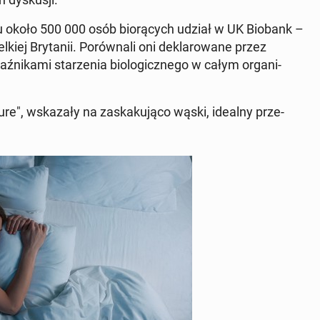
 snu około 500 000 osób bio­rą­cych udział w UK Biobank –
kiej Bry­ta­nii. Po­rów­na­li oni de­kla­ro­wa­ne przez
i­ka­mi sta­rze­nia bio­lo­gicz­ne­go w całym or­ga­ni­
ure"
, wska­za­ły na za­ska­ku­ją­co wąski, idealny prze­