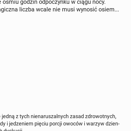
­je ośmiu godzin od­po­czyn­ku w ciągu nocy.
­gicz­na liczba wcale nie musi wynosić osiem...
 jedną z tych nie­na­ru­szal­nych zasad zdro­wot­nych,
ody i je­dze­niem pięciu porcji owoców i warzyw dzien­
 dys­ku­sji.