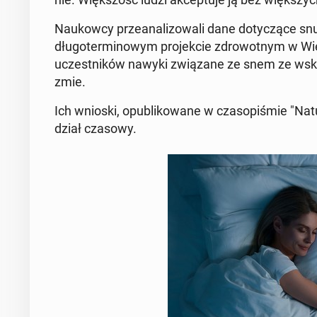
Na­ukow­cy prze­ana­li­zo­wa­li dane do­ty­czą­ce
dłu­go­ter­mi­no­wym pro­jek­cie zdro­wot­nym w Wiel­
uczest­ni­ków nawyki zwią­za­ne ze snem ze wskaź­n
zmie.
Ich wnioski, opu­bli­ko­wa­ne w cza­so­pi­śmie "Nat
dział czasowy.