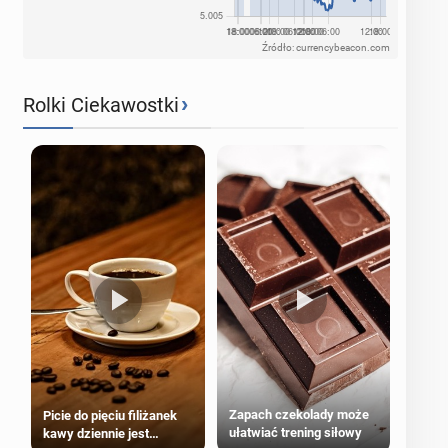
Źródło: currencybeacon.com
›
Rolki Ciekawostki
Zapach czekolady może
Picie do pięciu filiżanek
ułatwiać trening siłowy
kawy dziennie jest