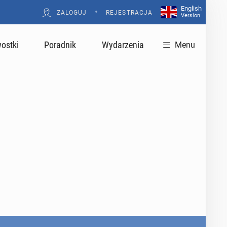
English
•
ZALOGUJ
REJESTRACJA
Version
ostki
Poradnik
Wydarzenia
Menu