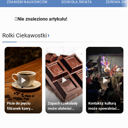
ZDANIEM NAUKOWCÓW
DOOKOŁA ŚWIATA
ZDROWA DIE

Nie znaleziono artykułu!
›
Rolki Ciekawostki
Zapach czekolady
Kontakt z kulturą
Picie do pięciu
może ułatwiać
może spowalniać
filiżanek kawy
trening siłowy
starzenie
dziennie jest
bezpieczne dla
większości