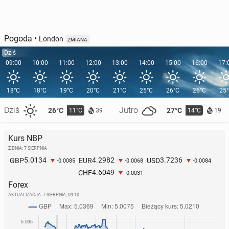
Pogoda
•
London
ZMIANA
Dziś
09:00
10:00
11:00
12:00
13:00
14:00
15:00
16:00
17:
18°C
18°C
19°C
20°C
21°C
25°C
26°C
26°C
25
Dziś
Jutro
26°C
27°C
11°C
14°C
39
19
Kurs NBP
Z DNIA: 7 SIERPNIA
5.0134
4.2982
3.7236
GBP
EUR
USD
-0.0085
-0.0068
-0.0084
4.6049
CHF
-0.0031
Forex
AKTUALIZACJA:
7 SIERPNIA, 09:10