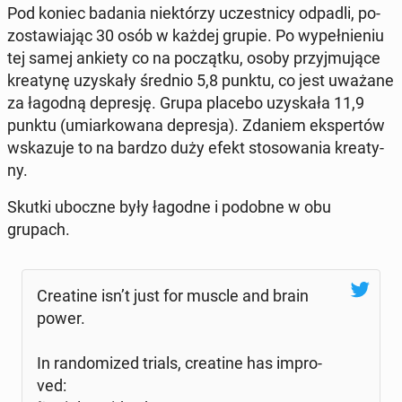
Pod koniec badania nie­któ­rzy uczest­ni­cy odpadli, po­
zo­sta­wia­jąc 30 osób w każdej grupie. Po wy­peł­nie­niu
tej samej ankiety co na po­cząt­ku, osoby przyj­mu­ją­ce
kre­aty­nę uzy­ska­ły średnio 5,8 punktu, co jest uważane
za łagodną de­pre­sję. Grupa placebo uzy­ska­ła 11,9
punktu (umiar­ko­wa­na de­pre­sja). Zdaniem eks­per­tów
wska­zu­je to na bardzo duży efekt sto­so­wa­nia kre­aty­
ny.
Skutki uboczne były łagodne i podobne w obu
grupach.
Cre­ati­ne isn’t just for muscle and brain
power.
In ran­do­mi­zed trials, cre­ati­ne has im­pro­
ved: