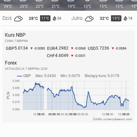
24°C
23°C
22°C
21°C
19°C
15°C
15°C
15°C
15
Dziś
Jutro
28°C
32°C
11°C
15°C
36
18
Kurs NBP
Z DNIA: 7 SIERPNIA
5.0134
4.2982
3.7236
GBP
EUR
USD
-0.0085
-0.0068
-0.0084
4.6049
CHF
-0.0031
Forex
AKTUALIZACJA:
7 SIERPNIA, 22:00
Źródło: currencybeacon.com