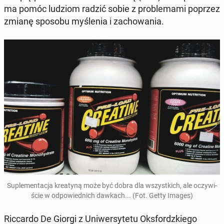
ma pomóc ludziom radzić sobie z pro­ble­ma­mi poprzez
zmianę sposobu my­śle­nia i za­cho­wa­nia.
Su­ple­men­ta­cja kre­aty­ną może być dobra dla wszyst­kich, ale oczy­wi­
ście w od­po­wied­nich dawkach... (Fot. Getty Images)
Ric­car­do De Giorgi z Uni­wer­sy­te­tu Oks­fordz­kie­go