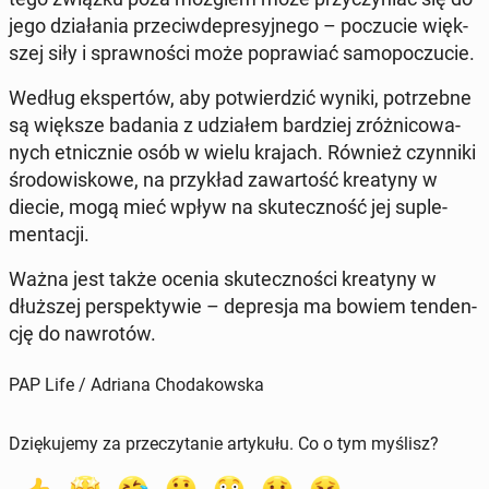
jego dzia­ła­nia prze­ciw­de­pre­syj­ne­go – po­czu­cie więk­
szej siły i spraw­no­ści może po­pra­wiać sa­mo­po­czu­cie.
Według eks­per­tów, aby po­twier­dzić wyniki, po­trzeb­ne
są większe badania z udzia­łem bar­dziej zróż­ni­co­wa­
nych et­nicz­nie osób w wielu krajach. Również czyn­ni­ki
śro­do­wi­sko­we, na przy­kład za­war­tość kre­aty­ny w
diecie, mogą mieć wpływ na sku­tecz­ność jej su­ple­
men­ta­cji.
Ważna jest także ocenia sku­tecz­no­ści kre­aty­ny w
dłuż­szej per­spek­ty­wie – de­pre­sja ma bowiem ten­den­
cję do na­wro­tów.
PAP Life / Adriana Chodakowska
Dziękujemy za przeczytanie artykułu. Co o tym myślisz?