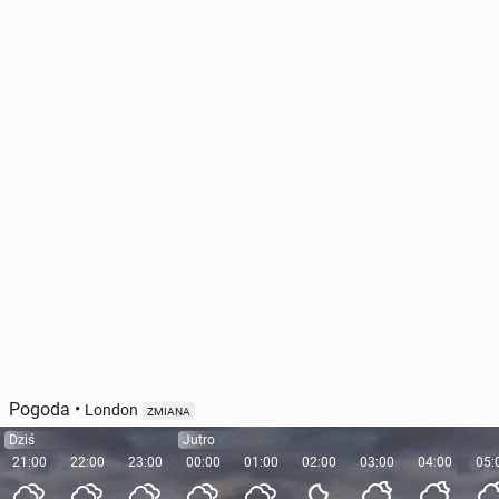
Pogoda
•
London
ZMIANA
Dziś
Jutro
21:00
22:00
23:00
00:00
01:00
02:00
03:00
04:00
05: