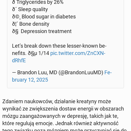
ð Tri­gly­ce­ri­des by 26%
ð´ Sleep quality
ð©¸ Blood sugar in dia­be­tes
ð¦´ Bone density
ð§ De­pres­sion tre­at­ment
Let’s break down these lesser-known be­
ne­fits. ð§µ 1/14
pic.twitter.com/ZnCXN­
dRh­fE
— Brandon Luu, MD (@Bran­don­Lu­uMD)
Fe­
bru­ary 12, 2025
Zdaniem na­ukow­ców, dzia­ła­nie kre­aty­ny może
wynikać ze zwięk­sze­nia dostaw energii w ob­sza­rach
mózgu za­an­ga­żo­wa­nych w de­pre­sję, takich jak te,
które re­gu­lu­ją emocje. Jednak również ak­tyw­ność
tego związku poza mózgiem może przy­czy­niać się do