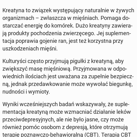
Kre­aty­na to związek wy­stę­pu­ją­cy na­tu­ral­nie w żywych
or­ga­ni­zmach – zwłasz­cza w mię­śniach. Pomaga do­
star­czać energię do komórek. Dużo kre­aty­ny za­wie­ra­
ją pro­duk­ty po­cho­dze­nia zwie­rzę­ce­go. Jej su­ple­men­
ta­cja po­pra­wia gojenie ran, jest też ko­rzyst­na przy
uszko­dze­niach mięśni.
Kul­tu­ry­ści często przyj­mu­ją pigułki z kre­aty­ną, aby
zwięk­szyć masę mię­śnio­wą. Przyj­mo­wa­na w od­po­
wied­nich ilo­ściach jest uważana za zu­peł­nie bez­piecz­
ną, jednak przedaw­ko­wa­nie może wywołać bie­gun­kę,
nud­no­ści i wymioty.
Wyniki wcze­śniej­szych badań wska­zy­wa­ły, że su­ple­
men­ta­cja kre­aty­ną może wzmac­niać dzia­ła­nie leków
prze­ciw­de­pre­syj­nych, ale nie było jasne, czy może
również pomóc osobom z de­pre­sją, które otrzy­mu­ją
terapię po­znaw­czo-be­ha­wio­ral­ną (CBT). Terapia CBT