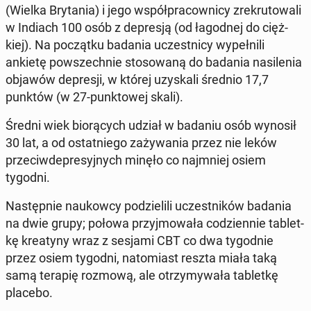
(Wielka Bry­ta­nia) i jego współ­pra­cow­ni­cy zre­kru­to­wa­li
w Indiach 100 osób z de­pre­sją (od ła­god­nej do cięż­
kiej). Na po­cząt­ku badania uczest­ni­cy wy­peł­ni­li
ankietę po­wszech­nie sto­so­wa­ną do badania na­si­le­nia
objawów de­pre­sji, w której uzy­ska­li średnio 17,7
punktów (w 27-punk­to­wej skali).
Średni wiek bio­rą­cych udział w badaniu osób wynosił
30 lat, a od ostat­nie­go za­ży­wa­nia przez nie leków
prze­ciw­de­pre­syj­nych minęło co naj­mniej osiem
tygodni.
Na­stęp­nie na­ukow­cy po­dzie­li­li uczest­ni­ków badania
na dwie grupy; połowa przyj­mo­wa­ła co­dzien­nie ta­blet­
kę kre­aty­ny wraz z sesjami CBT co dwa ty­go­dnie
przez osiem tygodni, na­to­miast reszta miała taką
samą terapię rozmową, ale otrzy­my­wa­ła ta­blet­kę
placebo.