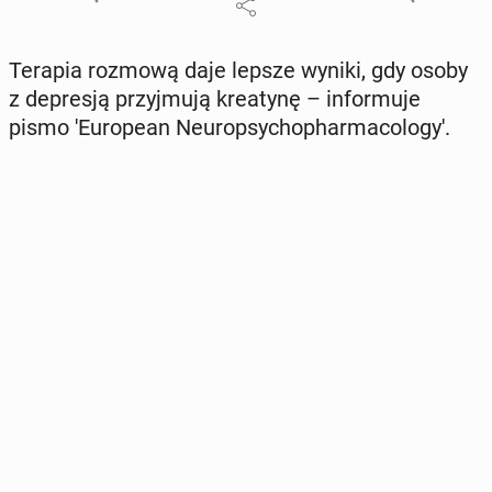
Terapia rozmową daje lepsze wyniki, gdy osoby
z de­pre­sją przyj­mu­ją kre­aty­nę – in­for­mu­je
pismo 'Eu­ro­pe­an Neu­rop­sy­cho­phar­ma­co­lo­gy'.