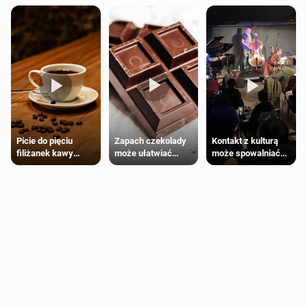
Zapach czekolady
Kontakt z kulturą
Picie do pięciu
może ułatwiać
może spowalniać
filiżanek kawy
trening siłowy
starzenie
dziennie jest
bezpieczne dla
większości
dorosłych