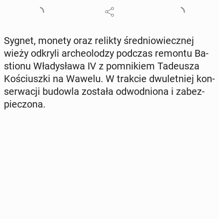
Sygnet, monety oraz relikty śre­dnio­wiecz­nej
wieży odkryli ar­che­olo­dzy podczas remontu Ba­
stio­nu Wła­dy­sła­wa IV z po­mni­kiem Ta­de­usza
Ko­ściusz­ki na Wawelu. W trakcie dwu­let­niej kon­
ser­wa­cji budowla została od­wod­nio­na i za­bez­
pie­czo­na.