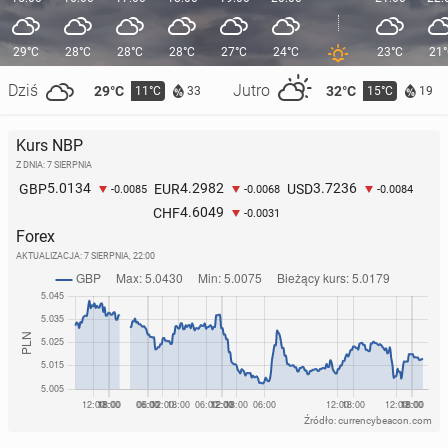
29°C
28°C
28°C
28°C
27°C
24°C
23°C
21
Dziś
Jutro
29°C
32°C
11°C
15°C
33
19
Kurs NBP
Z DNIA: 7 SIERPNIA
5.0134
4.2982
3.7236
GBP
EUR
USD
-0.0085
-0.0068
-0.0084
4.6049
CHF
-0.0031
Forex
AKTUALIZACJA:
7 SIERPNIA, 22:00
Źródło: currencybeacon.com