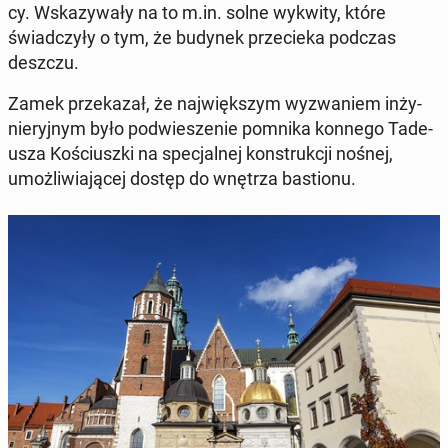
cy. Wska­zy­wa­ły na to m.in. solne wykwity, które
świad­czy­ły o tym, że budynek prze­cie­ka podczas
deszczu.
Zamek prze­ka­zał, że naj­więk­szym wy­zwa­niem in­ży­
nie­ryj­nym było pod­wie­sze­nie pomnika konnego Ta­de­
usza Ko­ściusz­ki na spe­cjal­nej kon­struk­cji nośnej,
umoż­li­wia­ją­cej dostęp do wnętrza ba­stio­nu.