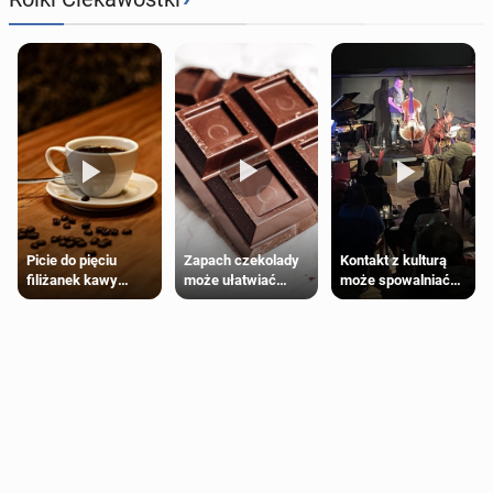
Zapach czekolady
Kontakt z kulturą
Picie do pięciu
może ułatwiać
może spowalniać
filiżanek kawy
trening siłowy
starzenie
dziennie jest
bezpieczne dla
większości
dorosłych