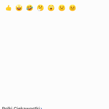
›
Rolki Ciekawostki