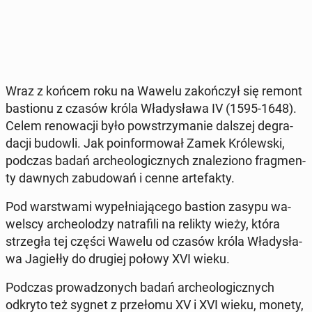
Wraz z końcem roku na Wawelu za­koń­czył się remont
ba­stio­nu z czasów króla Wła­dy­sła­wa IV (1595-1648).
Celem re­no­wa­cji było po­wstrzy­ma­nie dalszej de­gra­
da­cji budowli. Jak po­in­for­mo­wał Zamek Kró­lew­ski,
podczas badań ar­che­olo­gicz­nych zna­le­zio­no frag­men­
ty dawnych za­bu­do­wań i cenne ar­te­fak­ty.
Pod war­stwa­mi wy­peł­nia­ją­ce­go bastion zasypu wa­
wel­scy ar­che­olo­dzy na­tra­fi­li na relikty wieży, która
strze­gła tej części Wawelu od czasów króla Wła­dy­sła­
wa Ja­gieł­ły do drugiej połowy XVI wieku.
Podczas pro­wa­dzo­nych badań ar­che­olo­gicz­nych
odkryto też sygnet z prze­ło­mu XV i XVI wieku, monety,