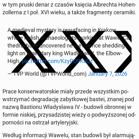
w tym pruski denar z czasów księcia Al­brech­ta Ho­hen­
zol­ler­na z I poł. XVI wieku, a także frag­men­ty ce­ra­mi­ki.
A me­die­val mystery is re­sur­fa­cing in Krakow,
where Polish ar­cha­eolo­gi­sts working at Wawel Ca­
the­dral have un­co­ve­red new evi­den­ce shed­ding
light on le­gen­da­ry king Wła­dy­sław I, the Elbow-
High.
pic.twitter.com/KzyPO9KvQz
— TVP World (@TVPWorld_com)
January 7, 2026
Prace kon­ser­wa­tor­skie miały przede wszyst­kim po­
wstrzy­mać de­gra­da­cję za­byt­ko­wej bastei, znanej pod
nazwą Ba­stio­nu Wła­dy­sła­wa IV - budowli obron­nej w
formie niskiej, przy­sa­dzi­stej wieży o pod­wyż­szo­nej od­
por­no­ści na ostrzał ar­ty­le­ryj­ski.
Według in­for­ma­cji Wawelu, stan budowli był alar­mu­ją­