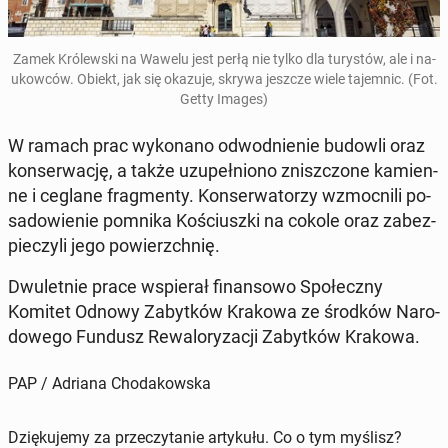
Zamek Kró­lew­ski na Wawelu jest perłą nie tylko dla tu­ry­stów, ale i na­
ukow­ców. Obiekt, jak się okazuje, skrywa jeszcze wiele ta­jem­nic. (Fot.
Getty Images)
W ramach prac wy­ko­na­no od­wod­nie­nie budowli oraz
kon­ser­wa­cję, a także uzu­peł­nio­no znisz­czo­ne ka­mien­
ne i ceglane frag­men­ty. Kon­ser­wa­to­rzy wzmoc­ni­li po­
sa­do­wie­nie pomnika Ko­ściusz­ki na cokole oraz za­bez­
pie­czy­li jego po­wierzch­nię.
Dwu­let­nie prace wspie­rał fi­nan­so­wo Spo­łecz­ny
Komitet Odnowy Za­byt­ków Krakowa ze środków Na­ro­
do­we­go Fundusz Re­wa­lo­ry­za­cji Za­byt­ków Krakowa.
PAP / Adriana Chodakowska
Dziękujemy za przeczytanie artykułu. Co o tym myślisz?