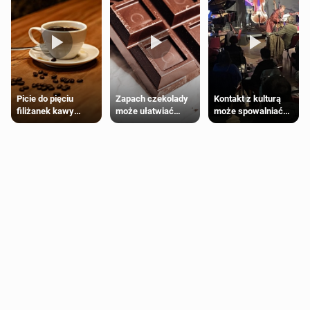
Zapach czekolady
Kontakt z kulturą
Picie do pięciu
może ułatwiać
może spowalniać
filiżanek kawy
trening siłowy
starzenie
dziennie jest
bezpieczne dla
większości
dorosłych