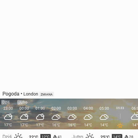
Pogoda
•
London
ZMIANA
Dziś
Jutro
23:00
00:00
01:00
02:00
03:00
04:00
05:00
05:33
06:
17°C
17°C
17°C
16°C
16°C
14°C
14°C
14
Dziś
Jutro
22°C
25°C
12°C
14°C
41
28