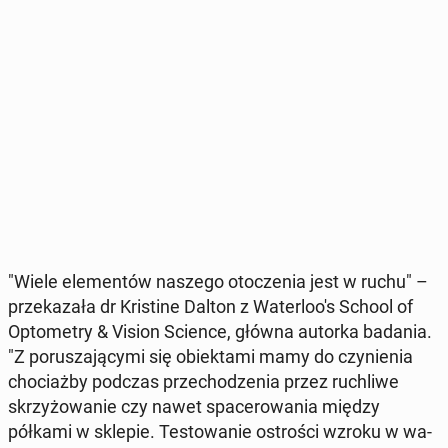
"Wiele ele­men­tów naszego oto­cze­nia jest w ruchu" –
prze­ka­za­ła dr Kri­sti­ne Dalton z Wa­ter­lo­o's School of
Opto­me­try & Vision Science, główna autorka badania.
"Z po­ru­sza­ją­cy­mi się obiek­ta­mi mamy do czy­nie­nia
cho­ciaż­by podczas prze­cho­dze­nia przez ru­chli­we
skrzy­żo­wa­nie czy nawet spa­ce­ro­wa­nia między
półkami w sklepie. Te­sto­wa­nie ostro­ści wzroku w wa­