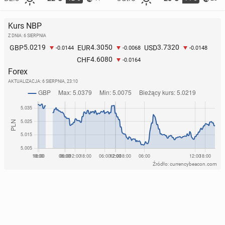
Kurs NBP
Z DNIA: 6 SIERPNIA
5.0219
4.3050
3.7320
GBP
EUR
USD
-0.0144
-0.0068
-0.0148
4.6080
CHF
-0.0164
Forex
AKTUALIZACJA:
6 SIERPNIA, 23:10
Źródło: currencybeacon.com