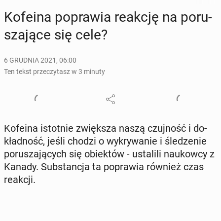
Kofeina po­pra­wia reakcję na po­ru­
sza­ją­ce się cele?
6 GRUDNIA 2021, 06:00
Ten tekst przeczytasz w 3 minuty
Kofeina istot­nie zwięk­sza naszą czuj­ność i do­
kład­ność, jeśli chodzi o wy­kry­wa­nie i śle­dze­nie
po­ru­sza­ją­cych się obiek­tów - usta­li­li na­ukow­cy z
Kanady. Sub­stan­cja ta po­pra­wia również czas
reakcji.