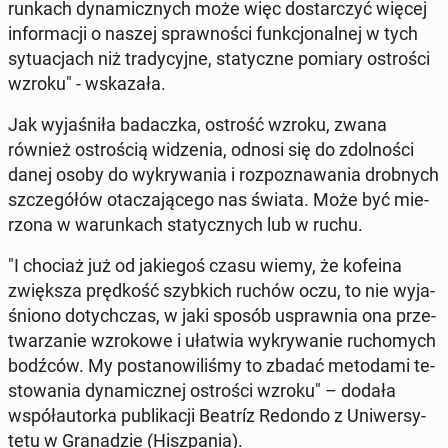
run­kach dy­na­micz­nych może więc do­star­czyć więcej
in­for­ma­cji o naszej spraw­no­ści funk­cjo­nal­nej w tych
sy­tu­acjach niż tra­dy­cyj­ne, sta­tycz­ne pomiary ostro­ści
wzroku" - wska­za­ła.
Jak wy­ja­śni­ła ba­dacz­ka, ostrość wzroku, zwana
również ostro­ścią wi­dze­nia, odnosi się do zdol­no­ści
danej osoby do wy­kry­wa­nia i roz­po­zna­wa­nia drob­nych
szcze­gó­łów ota­cza­ją­ce­go nas świata. Może być mie­
rzo­na w wa­run­kach sta­tycz­nych lub w ruchu.
"I chociaż już od ja­kie­goś czasu wiemy, że kofeina
zwięk­sza pręd­kość szyb­kich ruchów oczu, to nie wy­ja­
śnio­no do­tych­czas, w jaki sposób uspraw­nia ona prze­
twa­rza­nie wzro­ko­we i ułatwia wy­kry­wa­nie ru­cho­mych
bodźców. My po­sta­no­wi­li­śmy to zbadać me­to­da­mi te­
sto­wa­nia dy­na­micz­nej ostro­ści wzroku" – dodała
współ­au­tor­ka pu­bli­ka­cji Beatríz Redondo z Uni­wer­sy­
te­tu w Gra­na­dzie (Hisz­pa­nia).