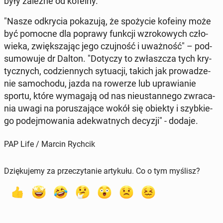
były zależne od kofeiny.
"Nasze od­kry­cia po­ka­zu­ją, że spo­ży­cie kofeiny może
być pomocne dla poprawy funkcji wzro­ko­wych czło­
wie­ka, zwięk­sza­jąc jego czuj­ność i uważ­ność" – pod­
su­mo­wu­je dr Dalton. "Dotyczy to zwłasz­cza tych kry­
tycz­nych, co­dzien­nych sy­tu­acji, takich jak pro­wa­dze­
nie sa­mo­cho­du, jazda na rowerze lub upra­wia­nie
sportu, które wy­ma­ga­ją od nas nie­ustan­ne­go zwra­ca­
nia uwagi na po­ru­sza­ją­ce wokół się obiekty i szyb­kie­
go po­dej­mo­wa­nia ade­kwat­nych decyzji" - dodaje.
PAP Life / Marcin Rychcik
Dziękujemy za przeczytanie artykułu. Co o tym myślisz?