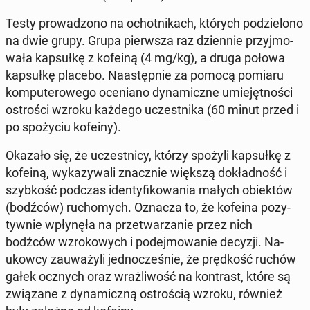
Testy pro­wa­dzo­no na ochot­ni­kach, których po­dzie­lo­no
na dwie grupy. Grupa pierw­sza raz dzien­nie przyj­mo­
wa­ła kap­suł­kę z kofeiną (4 mg/kg), a druga połowa
kap­suł­kę placebo. Na­astęp­nie za pomocą pomiaru
kom­pu­te­ro­we­go oce­nia­no dy­na­micz­ne umie­jęt­no­ści
ostro­ści wzroku każdego uczest­ni­ka (60 minut przed i
po spo­ży­ciu kofeiny).
Okazało się, że uczest­ni­cy, którzy spożyli kap­suł­kę z
kofeiną, wy­ka­zy­wa­li znacz­nie większą do­kład­ność i
szyb­kość podczas iden­ty­fi­ko­wa­nia małych obiek­tów
(bodźców) ru­cho­mych. Oznacza to, że kofeina po­zy­
tyw­nie wpły­nę­ła na prze­twa­rza­nie przez nich
bodźców wzro­ko­wych i po­dej­mo­wa­nie decyzji. Na­
ukow­cy za­uwa­ży­li jed­no­cze­śnie, że pręd­kość ruchów
gałek ocznych oraz wraż­li­wość na kon­trast, które są
zwią­za­ne z dy­na­micz­ną ostro­ścią wzroku, również