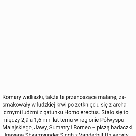
Komary wi­dlisz­ki, także te prze­no­szą­ce malarię, za­
sma­ko­wa­ły w ludz­kiej krwi po ze­tknię­ciu się z ar­cha­
icz­ny­mi ludźmi z gatunku Homo erectus. Stało się to
między 2,9 a 1,6 mln lat temu w re­gio­nie Pół­wy­spu
Ma­laj­skie­go, Jawy, Sumatry i Borneo – piszą ba­dacz­ki,
Upasana Shy­am­sun­der Singh z Van­der­bilt Uni­ver­si­ty