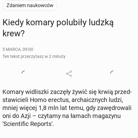
Zdaniem naukowców
Kiedy komary po­lu­bi­ły ludzką
krew?
5 MARCA, 09:00
Ten tekst przeczytasz w 2 minuty
Komary wi­dlisz­ki zaczęły żywić się krwią przed­
sta­wi­cie­li Homo erectus, ar­cha­icz­nych ludzi,
mniej więcej 1,8 mln lat temu, gdy za­wę­dro­wa­li
oni do Azji – czytamy na łamach ma­ga­zy­nu
'Scien­ti­fic Re­port­s'.