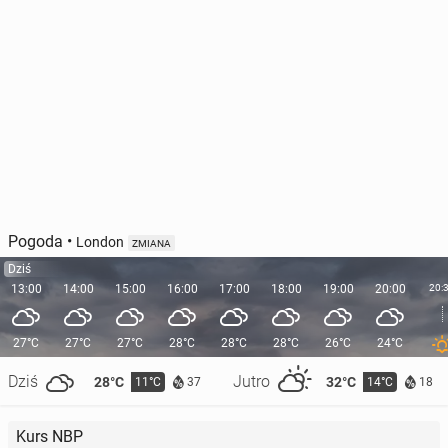
Pogoda
•
London
ZMIANA
Dziś
13:00
14:00
15:00
16:00
17:00
18:00
19:00
20:00
20:
27°C
27°C
27°C
28°C
28°C
28°C
26°C
24°C
Dziś
Jutro
28°C
32°C
11°C
14°C
37
18
Kurs NBP