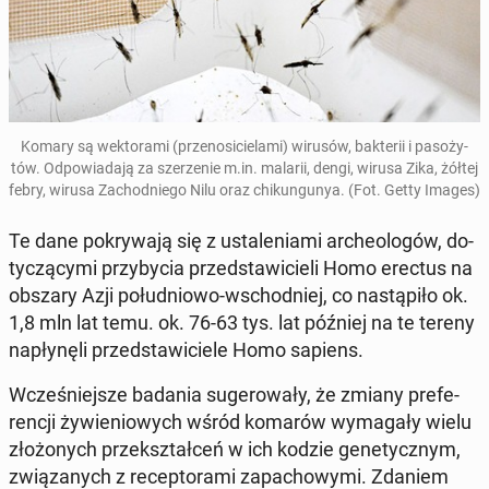
Komary są wek­to­ra­mi (prze­no­si­cie­la­mi) wirusów, bak­te­rii i pa­so­ży­
tów. Od­po­wia­da­ją za sze­rze­nie m.in. malarii, dengi, wirusa Zika, żółtej
febry, wirusa Za­chod­nie­go Nilu oraz chi­kun­gu­nya. (Fot. Getty Images)
Te dane po­kry­wa­ją się z usta­le­nia­mi ar­che­olo­gów, do­
ty­czą­cy­mi przy­by­cia przed­sta­wi­cie­li Homo erectus na
obszary Azji po­łu­dnio­wo-wschod­niej, co na­stą­pi­ło ok.
1,8 mln lat temu. ok. 76-63 tys. lat później na te tereny
na­pły­nę­li przed­sta­wi­cie­le Homo sapiens.
Wcze­śniej­sze badania su­ge­ro­wa­ły, że zmiany pre­fe­
ren­cji ży­wie­nio­wych wśród komarów wy­ma­ga­ły wielu
zło­żo­nych prze­kształ­ceń w ich kodzie ge­ne­tycz­nym,
zwią­za­nych z re­cep­to­ra­mi za­pa­cho­wy­mi. Zdaniem