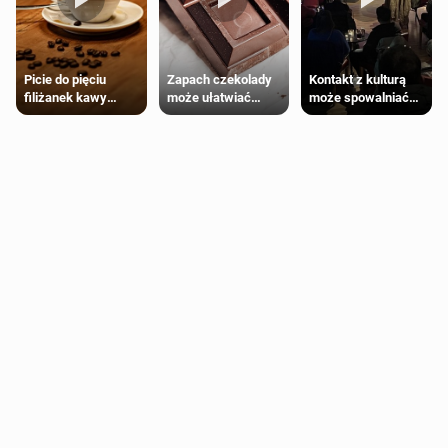
Zapach czekolady
Kontakt z kulturą
Picie do pięciu
może ułatwiać
może spowalniać
filiżanek kawy
trening siłowy
starzenie
dziennie jest
bezpieczne dla
większości
dorosłych