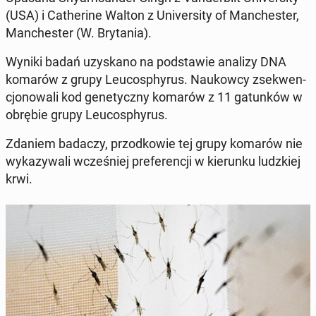
(USA) i Ca­the­ri­ne Walton z Uni­ver­si­ty of Man­che­ster,
Man­che­ster (W. Bry­ta­nia).
Wyniki badań uzy­ska­no na pod­sta­wie analizy DNA
komarów z grupy Leu­co­sphy­rus. Na­ukow­cy zse­kwen­
cjo­no­wa­li kod ge­ne­tycz­ny komarów z 11 ga­tun­ków w
obrębie grupy Leu­co­sphy­rus.
Zdaniem badaczy, przod­ko­wie tej grupy komarów nie
wy­ka­zy­wa­li wcze­śniej pre­fe­ren­cji w kie­run­ku ludz­kiej
krwi.