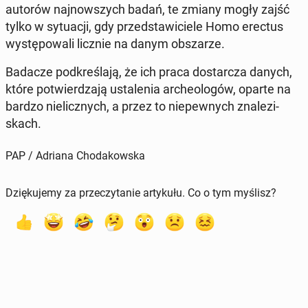
autorów naj­now­szych badań, te zmiany mogły zajść
tylko w sy­tu­acji, gdy przed­sta­wi­cie­le Homo erectus
wy­stę­po­wa­li licznie na danym ob­sza­rze.
Badacze pod­kre­śla­ją, że ich praca do­star­cza danych,
które po­twier­dza­ją usta­le­nia ar­che­olo­gów, oparte na
bardzo nie­licz­nych, a przez to nie­pew­nych zna­le­zi­
skach.
PAP / Adriana Chodakowska
Dziękujemy za przeczytanie artykułu. Co o tym myślisz?