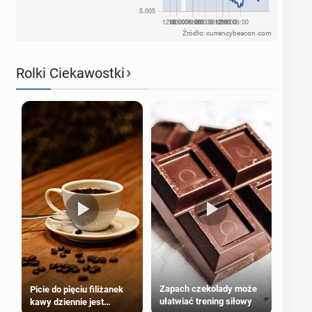
Źródło: currencybeacon.com
›
Rolki Ciekawostki
Zapach czekolady może
Picie do pięciu filiżanek
ułatwiać trening siłowy
kawy dziennie jest