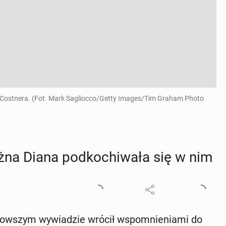
 Costnera. (Fot. Mark Sagliocco/Getty Images/Tim Graham Photo
żna Diana pod­ko­chi­wa­ła się w nim
j­now­szym wy­wia­dzie wrócił wspo­mnie­nia­mi do