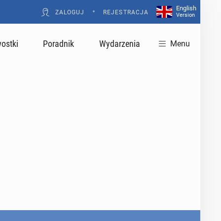
English
•
ZALOGUJ
REJESTRACJA
Version
ostki
Poradnik
Wydarzenia
Menu