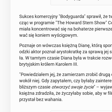
Sukces ko­mer­cyj­ny "Bo­dy­gu­ar­da" sprawił, że twó
cząc w pro­gra­mie "The Howard Stern Show" Co
miała kon­cen­tro­wać się na bo­ha­te­rze pierw­sz
wać się koniem wy­ści­go­wym.
Poznaje on wówczas księżną Dianę, którą spor­tre
odz­ki aktor poznał ary­sto­krat­kę za sprawą jej s
ła. W tamtym czasie Diana była w trakcie rozw
bry­tyj­skim królem Karolem III.
"Po­wie­dzia­łem jej, że za­mie­rzam zrobić drug
wokół niej. Gdy za­py­ta­łem, czy byłaby za­in­te­
bliż­szym czasie
otwo­rzyć swoje życie
" – wyjawi
księżna zdra­dzi­ła, że ży­czy­ła­by sobie, aby w fi
przy­stał bez wahania.