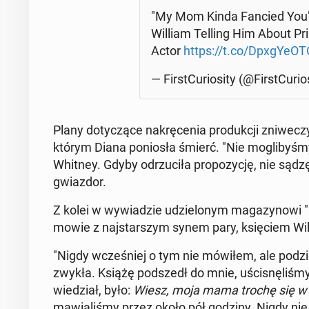
"My Mom Kinda Fancied You":
William Telling Him About Pr
Actor
https://t.co/DpxgY­eOT
— Fir­st­Cu­rio­si­ty (@Fir­st­Cu­rio­
Plany do­ty­czą­ce na­krę­ce­nia pro­duk­cji zni­we­
którym Diana po­nio­sła śmierć. "Nie mo­gli­by­śm
Whitney. Gdyby od­rzu­ci­ła pro­po­zy­cję, nie sąd
gwiaz­dor.
Z kolei w wy­wia­dzie udzie­lo­nym ma­ga­zy­no­wi
mo­wie z naj­star­szym synem pary, księ­ciem Wil­
"Nigdy wcze­śniej o tym nie mówiłem, ale po­dzie­
zwy­kła. Książę pod­szedł do mnie, uści­snę­li­śmy
wie­dział, było:
Wiesz, moja mama trochę się w to
ma­wia­li­śmy przez około pół godziny. Nigdy ni