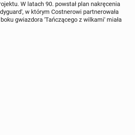
ro­jek­tu. W latach 90. powstał plan na­krę­ce­nia
dy­gu­ar­d', w którym Cost­ne­ro­wi part­ne­ro­wa­ła
oku gwiaz­do­ra 'Tań­czą­ce­go z wil­ka­mi' miała