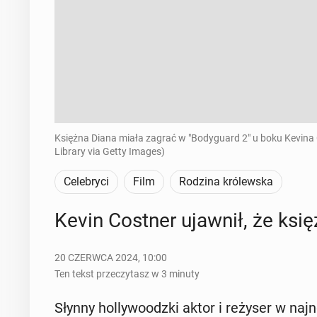
Księżna Diana miała zagrać w "Bodyguard 2" u boku Kevina
Library via Getty Images)
Celebryci
Film
Rodzina królewska
Kevin Costner ujawnił, że księ
20 CZERWCA 2024, 10:00
Ten tekst przeczytasz w 3 minuty
Słynny hol­ly­wo­odz­ki aktor i reżyser w na