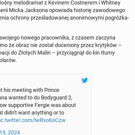
 głośny me­lo­dra­mat z Kevinem Cost­ne­rem i Whitney
rii Micka Jack­so­na opo­wia­da hi­sto­rię za­wo­do­we­go
ie­nia ochrony prze­śla­do­wa­nej ano­ni­mo­wy­mi po­gróż­ka­
y swojego nowego pra­cow­ni­ka, z czasem zaczyna
imo że obraz nie został do­ce­nio­ny przez kry­ty­ków –
­cji do Złotych Malin – przy­cią­gnął do kin tłumy
dolarów.
t his meeting with Prince
na wanted to do Bo­dy­gu­ard 2,
w sup­por­ti­ve Fergie was about
ut didn't want any­thing or to
ic.twitter.com/lwRxo­Ko­Czw
19, 2024