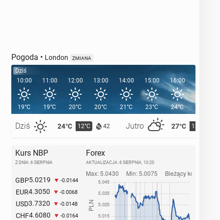
Pogoda
•
London
ZMIANA
Dziś
10:00
11:00
12:00
13:00
14:00
15:00
16:00
17:00
19°C
19°C
20°C
20°C
21°C
23°C
24°C
24°C
Dziś
Jutro
24°C
27°C
12°C
13°C
42
Kurs NBP
Forex
Z DNIA: 6 SIERPNIA
AKTUALIZACJA:
6 SIERPNIA, 10:20
5.0219
GBP
-0.0144
4.3050
EUR
-0.0068
3.7320
USD
-0.0148
4.6080
CHF
-0.0164