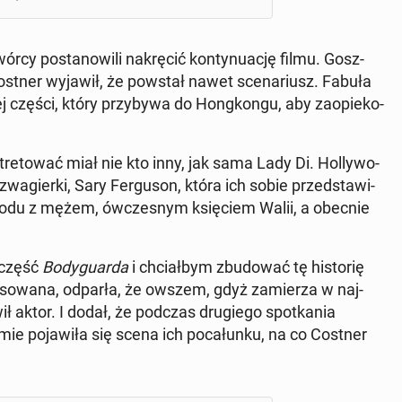
rcy po­sta­no­wi­li na­krę­cić kon­ty­nu­ację filmu. Gosz­
stner wyjawił, że powstał nawet sce­na­riusz. Fabuła
ej części, który przy­by­wa do Hong­kon­gu, aby za­opie­ko­
­to­wać miał nie kto inny, jak sama Lady Di. Hol­ly­wo­
zwa­gier­ki, Sary Fer­gu­son, która ich sobie przed­sta­wi­
odu z mężem, ów­cze­snym księ­ciem Walii, a obecnie
ą część
Bo­dy­gu­ar­da
i chciał­bym zbu­do­wać tę hi­sto­rię
re­so­wa­na, odparła, że owszem, gdyż za­mie­rza w naj­
ł aktor. I dodał, że podczas dru­gie­go spo­tka­nia
lmie po­ja­wi­ła się scena ich po­ca­łun­ku, na co Costner