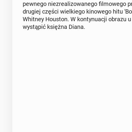
pewnego nie­zre­ali­zo­wa­ne­go fil­mo­we­go p
drugiej części wiel­kie­go ki­no­we­go hitu 'Bo­
Whitney Houston. W kon­ty­nu­acji obrazu u b
wy­stą­pić księżna Diana.