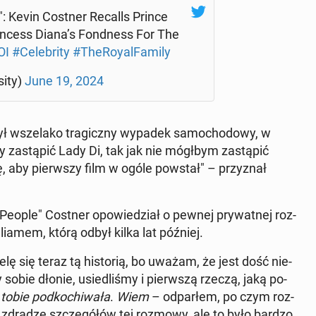
 Kevin Costner Recalls Prince
in­cess Diana’s Fond­ness For The
OI
#Ce­le­bri­ty
#The­Roy­al­Fa­mi­ly
si­ty)
June 19, 2024
czył wsze­la­ko tra­gicz­ny wypadek sa­mo­cho­do­wy, w
y za­stą­pić Lady Di, tak jak nie mógłbym za­stą­pić
zę, aby pierw­szy film w ogóle powstał" – przy­znał
 "People" Costner opo­wie­dział o pewnej pry­wat­nej roz­
lia­mem, którą odbył kilka lat później.
lę się teraz tą hi­sto­rią, bo uważam, że jest dość nie­
 sobie dłonie, usie­dli­śmy i pierw­szą rzeczą, jaką po­
bie pod­ko­chi­wa­ła
.
Wiem
– od­par­łem, po czym roz­
e zdradzę szcze­gó­łów tej rozmowy, ale to było bardzo