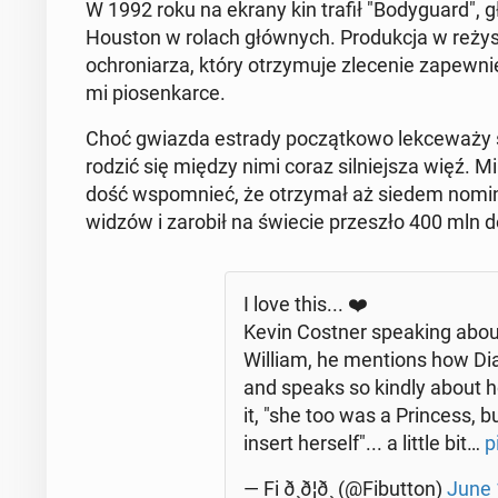
W 1992 roku na ekrany kin trafił "Bo­dy­gu­ard",
Houston w rolach głów­nych. Pro­duk­cja w re­ży­se­
ochro­nia­rza, który otrzy­mu­je zle­ce­nie za­pew­n
mi pio­sen­kar­ce.
Choć gwiazda estrady po­cząt­ko­wo lek­ce­wa­ż
rodzić się między nimi coraz sil­niej­sza więź. M
dość wspo­mnieć, że otrzy­mał aż siedem no­mi­na
widzów i zarobił na świecie prze­szło 400 mln 
I love this... ❤️
Kevin Costner spe­aking abou
William, he men­tions how Dia
and speaks so kindly about ho
it, "she too was a Prin­cess, b
insert herself"... a little bit…
p
— Fi ð¸ð¦ð¸ (@Fi­but­ton)
June 