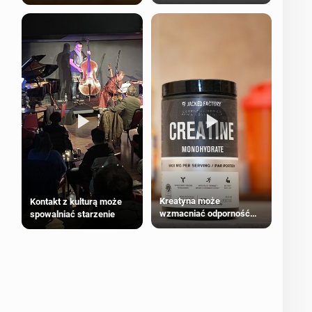
bezpieczne dla
większości dorosłych
Kreatyna może
Kontakt z kulturą może
wzmacniać odporność
spowalniać starzenie
przeciw nowotworom