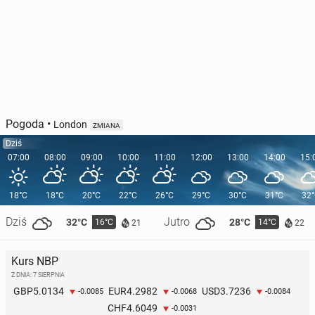
Pogoda
•
London
ZMIANA
Dziś
07:00
08:00
09:00
10:00
11:00
12:00
13:00
14:00
15:
18°C
18°C
20°C
22°C
26°C
29°C
30°C
31°C
32
Dziś
Jutro
32°C
28°C
16°C
14°C
21
22
Kurs NBP
Z DNIA: 7 SIERPNIA
5.0134
4.2982
3.7236
GBP
EUR
USD
-0.0085
-0.0068
-0.0084
4.6049
CHF
-0.0031