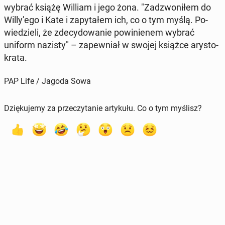
wybrać książę William i jego żona. "Za­dzwo­ni­łem do
Willy’ego i Kate i za­py­ta­łem ich, co o tym myślą. Po­
wie­dzie­li, że zde­cy­do­wa­nie po­wi­nie­nem wybrać
uniform nazisty" – za­pew­niał w swojej książce ary­sto­
kra­ta.
PAP Life / Jagoda Sowa
Dziękujemy za przeczytanie artykułu. Co o tym myślisz?