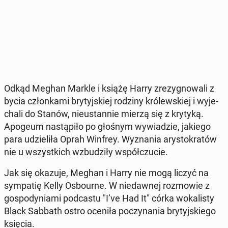
Odkąd Meghan Markle i książę Harry zre­zy­gno­wa­li z
bycia człon­ka­mi bry­tyj­skiej rodziny kró­lew­skiej i wy­je­
cha­li do Stanów, nie­ustan­nie mierzą się z krytyką.
Apogeum na­stą­pi­ło po głośnym wy­wia­dzie, jakiego
para udzie­li­ła Oprah Winfrey. Wy­zna­nia ary­sto­kra­tów
nie u wszyst­kich wzbu­dzi­ły współ­czu­cie.
Jak się okazuje, Meghan i Harry nie mogą liczyć na
sym­pa­tię Kelly Osbo­ur­ne. W nie­daw­nej roz­mo­wie z
go­spo­dy­nia­mi pod­ca­stu "I’ve Had It" córka wo­ka­li­sty
Black Sabbath ostro oceniła po­czy­na­nia bry­tyj­skie­go
księcia.