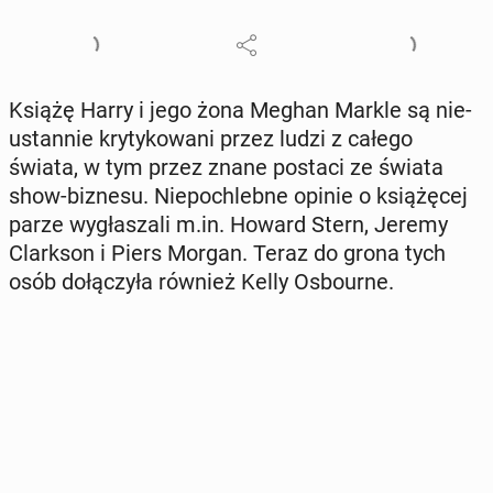
Książę Harry i jego żona Meghan Markle są nie­
ustan­nie kry­ty­ko­wa­ni przez ludzi z całego
świata, w tym przez znane postaci ze świata
show-biznesu. Nie­po­chleb­ne opinie o ksią­żę­cej
parze wy­gła­sza­li m.in. Howard Stern, Jeremy
Clark­son i Piers Morgan. Teraz do grona tych
osób do­łą­czy­ła również Kelly Osbo­ur­ne.