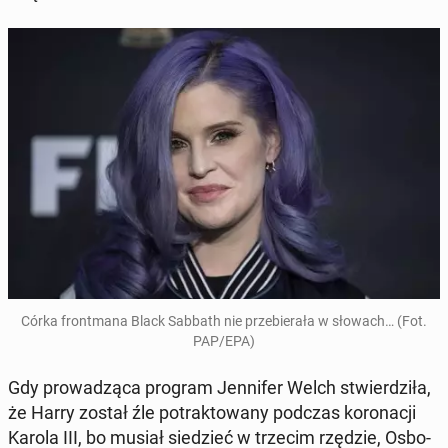
Córka front­ma­na Black Sabbath nie prze­bie­ra­ła w słowach… (Fot.
PAP/EPA)
Gdy pro­wa­dzą­ca program Jen­ni­fer Welch stwier­dzi­ła,
że Harry został źle po­trak­to­wa­ny podczas ko­ro­na­cji
Karola III, bo musiał sie­dzieć w trzecim rzędzie, Osbo­