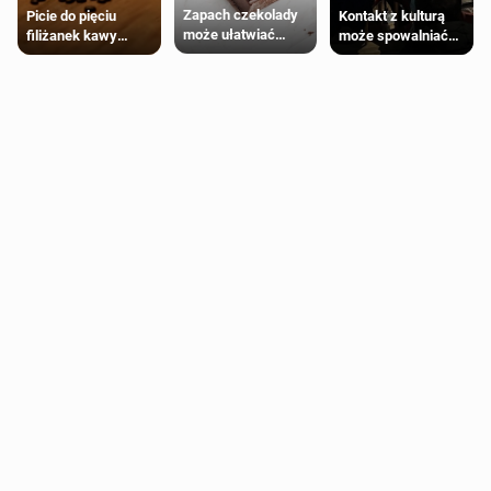
Zapach czekolady
Kontakt z kulturą
Picie do pięciu
może ułatwiać
może spowalniać
filiżanek kawy
trening siłowy
starzenie
dziennie jest
bezpieczne dla
większości
dorosłych