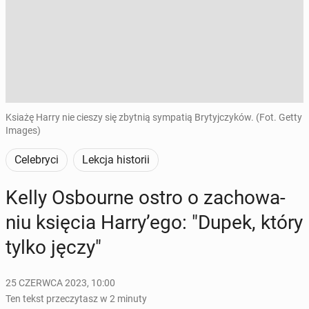
Ksiażę Harry nie cieszy się zbytnią sympatią Brytyjczyków. (Fot. Getty
Images)
Celebryci
Lekcja historii
Kelly Osbo­ur­ne ostro o za­cho­wa­
niu księcia Harry’ego: "Dupek, który
tylko jęczy"
25 CZERWCA 2023, 10:00
Ten tekst przeczytasz w 2 minuty