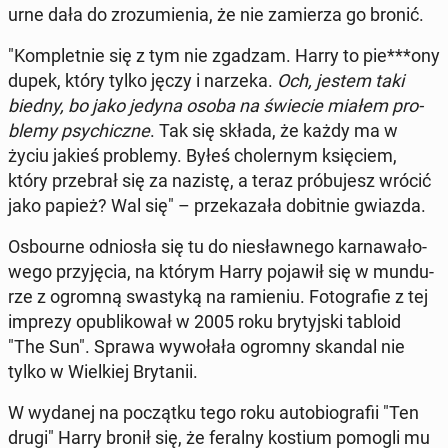
ur­ne dała do zro­zu­mie­nia, że nie za­mie­rza go bronić.
"Kom­plet­nie się z tym nie zgadzam. Harry to pie***ony
dupek, który tylko jęczy i narzeka.
Och, jestem taki
biedny, bo jako jedyna osoba na świecie miałem pro­
ble­my psy­chicz­ne
. Tak się składa, że każdy ma w
życiu jakieś pro­ble­my. Byłeś cho­ler­nym księ­ciem,
który prze­brał się za nazistę, a teraz pró­bu­jesz wrócić
jako papież? Wal się" – prze­ka­za­ła do­bit­nie gwiazda.
Osbo­ur­ne od­nio­sła się tu do nie­sław­ne­go kar­na­wa­ło­
we­go przy­ję­cia, na którym Harry pojawił się w mun­du­
rze z ogromną swa­sty­ką na ra­mie­niu. Fo­to­gra­fie z tej
imprezy opu­bli­ko­wał w 2005 roku bry­tyj­ski tabloid
"The Sun". Sprawa wy­wo­ła­ła ogromny skandal nie
tylko w Wiel­kiej Bry­ta­nii.
W wydanej na po­cząt­ku tego roku au­to­bio­gra­fii "Ten
drugi" Harry bronił się, że feralny kostium pomogli mu