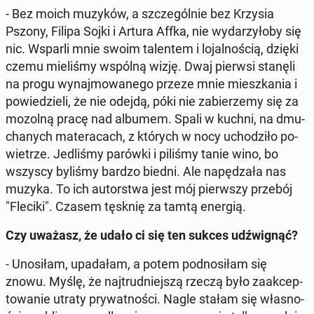
- Bez moich muzyków, a szcze­gól­nie bez Krzysia
Pszony, Filipa Sojki i Artura Affka, nie wy­da­rzy­ło­by się
nic. Wsparli mnie swoim ta­len­tem i lo­jal­no­ścią, dzięki
czemu mie­li­śmy wspólną wizję. Dwaj pierwsi stanęli
na progu wy­naj­mo­wa­ne­go przeze mnie miesz­ka­nia i
po­wie­dzie­li, że nie odejdą, póki nie za­bie­rze­my się za
mozolną pracę nad albumem. Spali w kuchni, na dmu­
cha­nych ma­te­ra­cach, z których w nocy ucho­dzi­ło po­
wie­trze. Je­dli­śmy parówki i piliśmy tanie wino, bo
wszyscy byliśmy bardzo biedni. Ale na­pę­dza­ła nas
muzyka. To ich au­tor­stwa jest mój pierw­szy przebój
"Fleciki". Czasem tęsknię za tamtą energią.
Czy uważasz, że udało ci się ten sukces udźwi­gnąć?
- Uno­si­łam, upa­da­łam, a potem pod­no­si­łam się
znowu. Myślę, że naj­trud­niej­szą rzeczą było za­ak­cep­
to­wa­nie utraty pry­wat­no­ści. Nagle stałam się wła­sno­