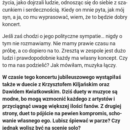
życia, jako doj­rza­li ludzie, od­no­sząc się do siebie z sza­
cun­kiem i ser­decz­no­ścią. Kiedy on mnie pyta, jak mój
syn, a ja, co mu wy­pra­so­wać, wiem, że to będzie dobry
koncert.
Jeśli zaś chodzi o jego po­li­tycz­ne sym­pa­tie… nigdy o
tym nie roz­ma­wia­my. Nie mamy prawie czasu na
próbę, a co dopiero na to. Zresztą w zespole jest dużo
ludzi i praw­do­po­dob­nie każdy ma własny koncept. Czy
to ma nas po­dzie­lić? Jak mówiłam, muzyka łączy.
W czasie tego kon­cer­tu ju­bi­le­uszo­we­go wy­stą­pi­łaś
także w duecie z Krzysz­to­fem Kil­jań­skim oraz
Dawidem Kwiat­kow­skim. Dziś duety w muzyce są
modne, bo mogą wzmoc­nić każdego z ar­ty­stów i
przy­cią­gnąć uwagę więk­szej ilości fanów. Z drugiej
strony, duet to pójście na pewien kom­pro­mis, scho­
wa­nie wła­sne­go ego. Lubisz śpiewać w parze? Czy
jednak wolisz być na scenie solo?