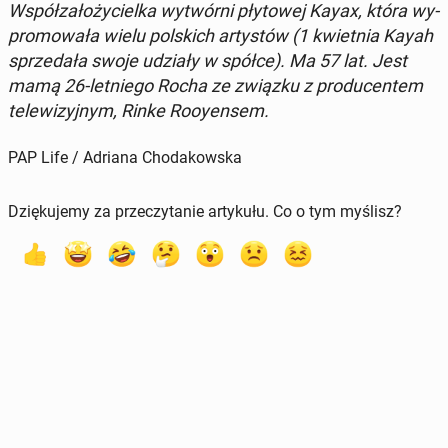
Współ­za­ło­ży­ciel­ka wy­twór­ni pły­to­wej Kayax, która wy­
pro­mo­wa­ła wielu pol­skich ar­ty­stów (1 kwiet­nia Kayah
sprze­da­ła swoje udziały w spółce). Ma 57 lat. Jest
mamą 26-let­nie­go Rocha ze związku z pro­du­cen­tem
te­le­wi­zyj­nym, Rinke Ro­oy­en­sem.
PAP Life / Adriana Chodakowska
Dziękujemy za przeczytanie artykułu. Co o tym myślisz?