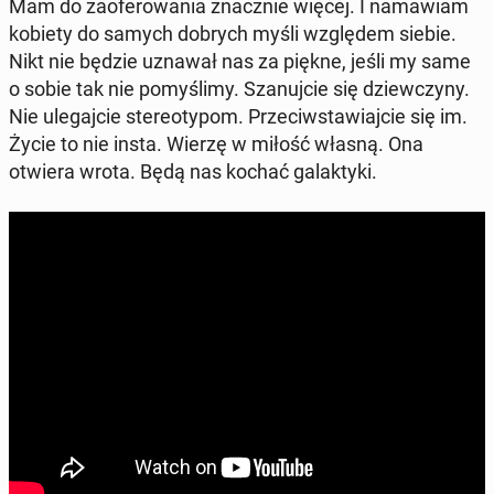
Mam do za­ofe­ro­wa­nia znacz­nie więcej. I na­ma­wiam
kobiety do samych dobrych myśli wzglę­dem siebie.
Nikt nie będzie uznawał nas za piękne, jeśli my same
o sobie tak nie po­my­śli­my. Sza­nuj­cie się dziew­czy­ny.
Nie ule­gaj­cie ste­reo­ty­pom. Prze­ciw­sta­wiaj­cie się im.
Życie to nie insta. Wierzę w miłość własną. Ona
otwiera wrota. Będą nas kochać ga­lak­ty­ki.