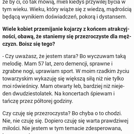
że by ci, co tak mówią, mieli kiedyś przy­wi­lej bycia w
tym wieku. Wieku, który wiąże się z wiedzą, mą­dro­ścią
będącą wy­ni­kiem do­świad­czeń, pokorą i dy­stan­sem.
Wiele kobiet prze­mi­ja­nie kojarzy z końcem atrak­cyj­
no­ści, obawą, że sta­nie­my się prze­zro­czy­ste dla męż­
czyzn. Boisz się tego?
- Czy uważasz, że jestem stara? Bo wy­czu­wam taką
melodię. Mam 57 lat, zero de­men­cji, sprawne i
zgrabne nogi, upra­wiam sport. W moim rzadkim życiu
to­wa­rzy­skim wy­ka­zu­ję się większą siłą niż nie tylko
moi ró­wie­śni­cy. Mam otwarty łeb, bar­dziej niż nie­je­
den dwu­dzie­sto­la­tek. Na kon­cer­tach śpiewam i
tańczę przez pół­to­rej godziny.
Czy czuję się prze­zro­czy­sta? Bo chyba o to chodzi.
Nie, nie czuję się. Dopiero czuję się warta praw­dzi­wej
miłości. Nie jestem w tym temacie zde­spe­ro­wa­na,