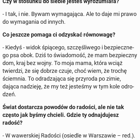
Czy w sto­sun­ku do siebie jesteś wy­ro­zu­mia­ła?
- I tak, i nie. Bywam wy­ma­ga­ją­ca. Ale to daje mi prawo
do wy­ma­ga­nia od innych.
Co jeszcze pomaga ci od­zy­skać rów­no­wa­gę?
- Kiedyś - widok śpią­ce­go, szczę­śli­we­go i bez­piecz­ne­
go psa obok. Dziś to świa­do­mość, że mam bez­piecz­ny
dom, kraj bez wojny. To moja mama, która wciąż
twier­dzi, że się dobrze czuje, choć wiem, że trochę
ściem­nia. To od­ra­dza­ją­ca się przy­ro­da po zimie,
dająca na­dzie­ję, że my też je­ste­śmy w tym kole od­ro­
dzeń.
Świat do­star­cza powodów do radości, ale nie tak
często jak byśmy chcieli. Gdzie ty od­naj­du­jesz
radość?
- W wa­wer­skiej Radości (osiedle w War­sza­wie – red.).