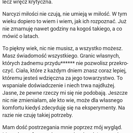
lecz wręcz kry­tycz­na.
Narcyzi miłości nie czują, nie umieją w miłość. W tym
wieku dopiero to wiem i wiem, jak ich roz­po­znać. Już
nie zmar­nu­ję nawet godziny na kogoś takiego, a co
mówić o latach.
To piękny wiek, nic nie musisz, a wszyst­ko możesz.
Masz świa­do­mość wszyst­kie­go. Granic wła­snych,
których żadnemu przydu****** nie po­zwo­lisz prze­kro­
czyć. Ciała, które z każdym dniem znasz coraz lepiej,
któremu jesteś wdzięcz­na za jego to­wa­rzy­stwo. To
wspa­nia­łe do­świad­cze­nie i niech trwa naj­dłu­żej.
Jasne, że pewne rzeczy mi się nie po­do­ba­ją. Jeszcze
nic nie zmie­nia­łam, ale kto wie, może dla wła­sne­go
kom­for­tu kiedyś zde­cy­du­ję się na eks­pe­ry­men­ty. Na
razie nie czuję takiej po­trze­by.
Mam dość po­strze­ga­nia mnie poprzez mój wygląd.