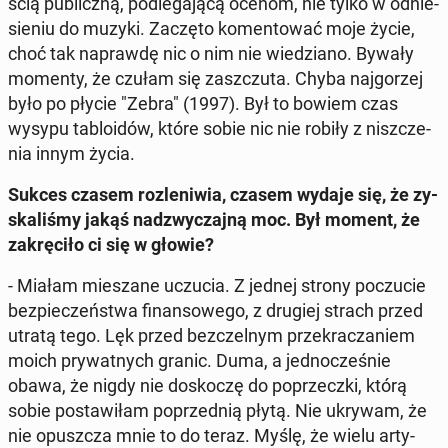
ścią pu­blicz­ną, pod­le­ga­ją­cą ocenom, nie tylko w od­nie­
sie­niu do muzyki. Zaczęto ko­men­to­wać moje życie,
choć tak na­praw­dę nic o nim nie wie­dzia­no. Bywały
momenty, że czułam się za­szczu­ta. Chyba naj­go­rzej
było po płycie "Zebra" (1997). Był to bowiem czas
wysypu ta­blo­idów, które sobie nic nie robiły z nisz­cze­
nia innym życia.
Sukces czasem roz­le­ni­wia, czasem wydaje się, że zy­
ska­li­śmy jakąś nad­zwy­czaj­ną moc. Był moment, że
za­krę­ci­ło ci się w głowie?
- Miałam mie­sza­ne uczucia. Z jednej strony po­czu­cie
bez­pie­czeń­stwa fi­nan­so­we­go, z drugiej strach przed
utratą tego. Lęk przed bez­czel­nym prze­kra­cza­niem
moich pry­wat­nych granic. Duma, a jed­no­cze­śnie
obawa, że nigdy nie do­sko­czę do po­przecz­ki, którą
sobie po­sta­wi­łam po­przed­nią płytą. Nie ukrywam, że
nie opusz­cza mnie to do teraz. Myślę, że wielu ar­ty­