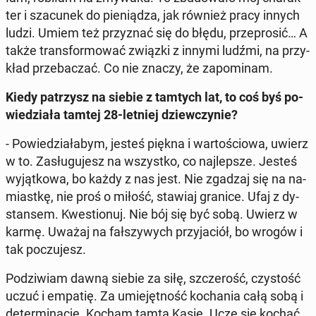
ter i sza­cu­nek do pie­nią­dza, jak również pracy innych
ludzi. Umiem też przy­znać się do błędu, prze­pro­sić… A
także trans­for­mo­wać związki z innymi ludźmi, na przy­
kład prze­ba­czać. Co nie znaczy, że za­po­mi­nam.
Kiedy pa­trzysz na siebie z tamtych lat, to coś byś po­
wie­dzia­ła tamtej 28-letniej dziew­czy­nie?
- Po­wie­dzia­ła­bym, jesteś piękna i war­to­ścio­wa, uwierz
w to. Za­słu­gu­jesz na wszyst­ko, co naj­lep­sze. Jesteś
wy­jąt­ko­wa, bo każdy z nas jest. Nie zgadzaj się na na­
miast­kę, nie proś o miłość, stawiaj granice. Ufaj z dy­
stan­sem. Kwe­stio­nuj. Nie bój się być sobą. Uwierz w
karmę. Uważaj na fał­szy­wych przy­ja­ciół, bo wrogów i
tak po­czu­jesz.
Po­dzi­wiam dawną siebie za siłę, szcze­rość, czy­stość
uczuć i empatię. Za umie­jęt­ność ko­cha­nia całą sobą i
de­ter­mi­na­cję. Kocham tamtą Kasię. Uczę się kochać