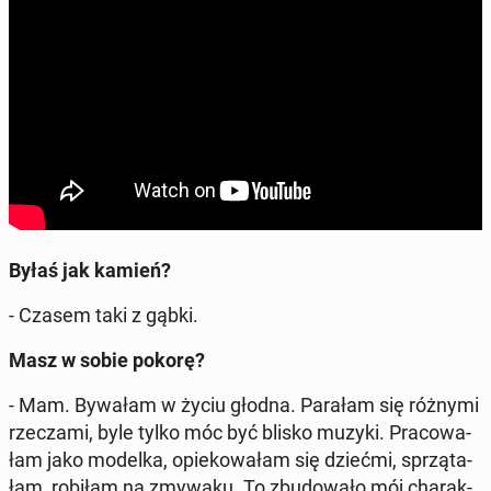
Byłaś jak kamień?
- Czasem taki z gąbki.
Masz w sobie pokorę?
- Mam. Bywałam w życiu głodna. Parałam się różnymi
rze­cza­mi, byle tylko móc być blisko muzyki. Pra­co­wa­
łam jako modelka, opie­ko­wa­łam się dziećmi, sprzą­ta­
łam, robiłam na zmywaku. To zbu­do­wa­ło mój cha­rak­