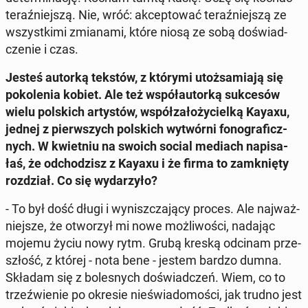
te­raź­niej­szą. Nie, wróć: ak­cep­to­wać te­raź­niej­szą ze
wszyst­ki­mi zmia­na­mi, które niosą ze sobą do­świad­
cze­nie i czas.
Jesteś autorką tekstów, z którymi utoż­sa­mia­ją się
po­ko­le­nia kobiet. Ale też współ­au­tor­ką suk­ce­sów
wielu pol­skich ar­ty­stów, współ­za­ło­ży­ciel­ką Kayaxu,
jednej z pierw­szych pol­skich wy­twór­ni fo­no­gra­ficz­
nych. W kwiet­niu na swoich social mediach na­pi­sa­
łaś, że od­cho­dzisz z Kayaxu i że firma to za­mknię­ty
roz­dział. Co się wy­da­rzy­ło?
- To był dość długi i wy­nisz­cza­ją­cy proces. Ale naj­waż­
niej­sze, że otwo­rzył mi nowe moż­li­wo­ści, nadając
mojemu życiu nowy rytm. Grubą kreską odcinam prze­
szłość, z której - nota bene - jestem bardzo dumna.
Składam się z bo­le­snych do­świad­czeń. Wiem, co to
trzeź­wie­nie po okresie nie­świa­do­mo­ści, jak trudno jest