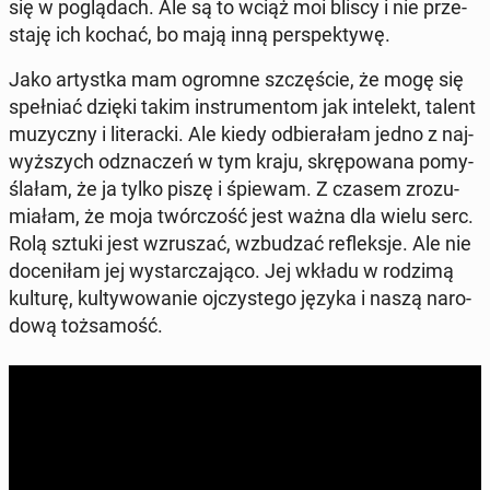
się w po­glą­dach. Ale są to wciąż moi bliscy i nie prze­
sta­ję ich kochać, bo mają inną per­spek­ty­wę.
Jako ar­tyst­ka mam ogromne szczę­ście, że mogę się
speł­niać dzięki takim in­stru­men­tom jak in­te­lekt, talent
mu­zycz­ny i li­te­rac­ki. Ale kiedy od­bie­ra­łam jedno z naj­
wyż­szych od­zna­czeń w tym kraju, skrę­po­wa­na po­my­
śla­łam, że ja tylko piszę i śpiewam. Z czasem zro­zu­
mia­łam, że moja twór­czość jest ważna dla wielu serc.
Rolą sztuki jest wzru­szać, wzbu­dzać re­flek­sje. Ale nie
do­ce­ni­łam jej wy­star­cza­ją­co. Jej wkładu w rodzimą
kulturę, kul­ty­wo­wa­nie oj­czy­ste­go języka i naszą na­ro­
do­wą toż­sa­mość.