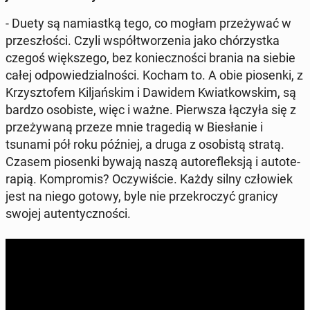
- Duety są na­miast­ką tego, co mogłam prze­ży­wać w
prze­szło­ści. Czyli współ­two­rze­nia jako chó­rzyst­ka
czegoś więk­sze­go, bez ko­niecz­no­ści brania na siebie
całej od­po­wie­dzial­no­ści. Kocham to. A obie pio­sen­ki, z
Krzysz­to­fem Kil­jań­skim i Dawidem Kwiat­kow­skim, są
bardzo oso­bi­ste, więc i ważne. Pierw­sza łączyła się z
prze­ży­wa­ną przeze mnie tra­ge­dią w Bie­sła­nie i
tsunami pół roku później, a druga z oso­bi­stą stratą.
Czasem pio­sen­ki bywają naszą au­to­re­flek­sją i au­to­te­
ra­pią. Kom­pro­mis? Oczy­wi­ście. Każdy silny czło­wiek
jest na niego gotowy, byle nie prze­kro­czyć granicy
swojej au­ten­tycz­no­ści.