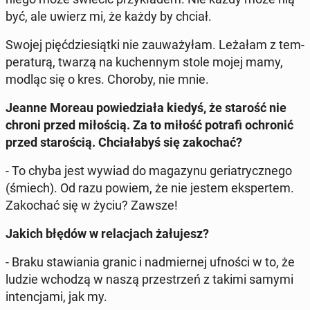
być, ale uwierz mi, że każdy by chciał.
Swojej pięć­dzie­siąt­ki nie za­uwa­ży­łam. Leżałam z tem­
pe­ra­tu­rą, twarzą na ku­chen­nym stole mojej mamy,
modląc się o kres. Choroby, nie mnie.
Jeanne Moreau po­wie­dzia­ła kiedyś, że starość nie
chroni przed mi­ło­ścią. Za to miłość potrafi ochro­nić
przed sta­ro­ścią. Chcia­ła­byś się za­ko­chać?
- To chyba jest wywiad do ma­ga­zy­nu ge­ria­trycz­ne­go
(śmiech). Od razu powiem, że nie jestem eks­per­tem.
Za­ko­chać się w życiu? Zawsze!
Jakich błędów w re­la­cjach ża­łu­jesz?
- Braku sta­wia­nia granic i nad­mier­nej ufności w to, że
ludzie wchodzą w naszą prze­strzeń z takimi samymi
in­ten­cja­mi, jak my.