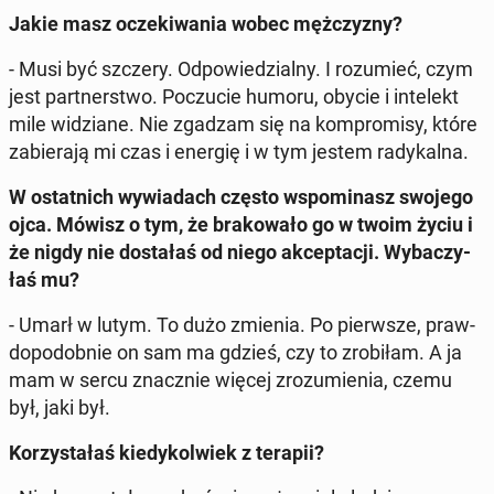
Jakie masz ocze­ki­wa­nia wobec męż­czy­zny?
- Musi być szczery. Od­po­wie­dzial­ny. I ro­zu­mieć, czym
jest part­ner­stwo. Po­czu­cie humoru, obycie i in­te­lekt
mile wi­dzia­ne. Nie zgadzam się na kom­pro­mi­sy, które
za­bie­ra­ją mi czas i energię i w tym jestem ra­dy­kal­na.
W ostat­nich wy­wia­dach często wspo­mi­nasz swojego
ojca. Mówisz o tym, że bra­ko­wa­ło go w twoim życiu i
że nigdy nie do­sta­łaś od niego ak­cep­ta­cji. Wy­ba­czy­
łaś mu?
- Umarł w lutym. To dużo zmienia. Po pierw­sze, praw­
do­po­dob­nie on sam ma gdzieś, czy to zro­bi­łam. A ja
mam w sercu znacz­nie więcej zro­zu­mie­nia, czemu
był, jaki był.
Ko­rzy­sta­łaś kie­dy­kol­wiek z terapii?