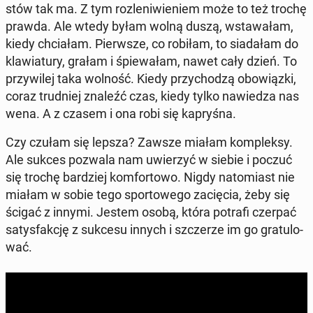
stów tak ma. Z tym roz­le­ni­wie­niem może to też trochę
prawda. Ale wtedy byłam wolną duszą, wsta­wa­łam,
kiedy chcia­łam. Pierw­sze, co robiłam, to sia­da­łam do
kla­wia­tu­ry, grałam i śpie­wa­łam, nawet cały dzień. To
przy­wi­lej taka wolność. Kiedy przy­cho­dzą obo­wiąz­ki,
coraz trud­niej znaleźć czas, kiedy tylko na­wie­dza nas
wena. A z czasem i ona robi się ka­pry­śna.
Czy czułam się lepsza? Zawsze miałam kom­plek­sy.
Ale sukces pozwala nam uwie­rzyć w siebie i poczuć
się trochę bar­dziej kom­for­to­wo. Nigdy na­to­miast nie
miałam w sobie tego spor­to­we­go za­cię­cia, żeby się
ścigać z innymi. Jestem osobą, która potrafi czerpać
sa­tys­fak­cję z sukcesu innych i szcze­rze im go gra­tu­lo­
wać.