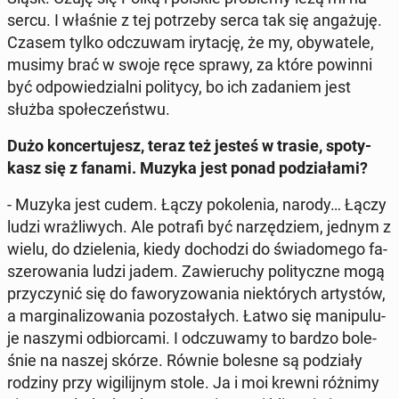
sercu. I właśnie z tej po­trze­by serca tak się an­ga­żu­ję.
Czasem tylko od­czu­wam iry­ta­cję, że my, oby­wa­te­le,
musimy brać w swoje ręce sprawy, za które powinni
być od­po­wie­dzial­ni po­li­ty­cy, bo ich za­da­niem jest
służba spo­łe­czeń­stwu.
Dużo kon­cer­tu­jesz, teraz też jesteś w trasie, spo­ty­
kasz się z fanami. Muzyka jest ponad po­dzia­ła­mi?
- Muzyka jest cudem. Łączy po­ko­le­nia, narody… Łączy
ludzi wraż­li­wych. Ale potrafi być na­rzę­dziem, jednym z
wielu, do dzie­le­nia, kiedy do­cho­dzi do świa­do­me­go fa­
sze­ro­wa­nia ludzi jadem. Za­wie­ru­chy po­li­tycz­ne mogą
przy­czy­nić się do fa­wo­ry­zo­wa­nia nie­któ­rych ar­ty­stów,
a mar­gi­na­li­zo­wa­nia po­zo­sta­łych. Łatwo się ma­ni­pu­lu­
je naszymi od­bior­ca­mi. I od­czu­wa­my to bardzo bo­le­
śnie na naszej skórze. Równie bolesne są po­dzia­ły
rodziny przy wi­gi­lij­nym stole. Ja i moi krewni różnimy