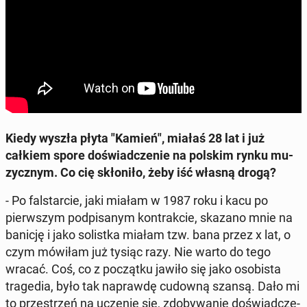
Kiedy wyszła płyta "Kamień", miałaś 28 lat i już
całkiem spore do­świad­cze­nie na polskim rynku mu­
zycz­nym. Co cię skło­ni­ło, żeby iść własną drogą?
- Po fal­star­cie, jaki miałam w 1987 roku i kacu po
pierw­szym pod­pi­sa­nym kontr­ak­cie, skazano mnie na
banicję i jako so­list­ka miałam tzw. bana przez x lat, o
czym mówiłam już tysiąc razy. Nie warto do tego
wracać. Coś, co z po­cząt­ku jawiło się jako oso­bi­sta
tra­ge­dia, było tak na­praw­dę cudowną szansą. Dało mi
to prze­strzeń na uczenie się, zdo­by­wa­nie do­świad­cze­