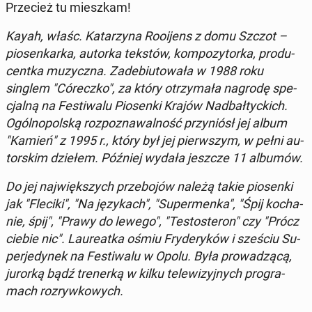
Prze­cież tu miesz­kam!
Kayah, właśc. Ka­ta­rzy­na Ro­oijens z domu Szczot –
pio­sen­kar­ka, autorka tekstów, kom­po­zy­tor­ka, pro­du­
cent­ka mu­zycz­na. Za­de­biu­to­wa­ła w 1988 roku
singlem "Có­recz­ko", za który otrzy­ma­ła nagrodę spe­
cjal­ną na Fe­sti­wa­lu Pio­sen­ki Krajów Nad­bał­tyc­kich.
Ogól­no­pol­ską roz­po­zna­wal­ność przy­niósł jej album
"Kamień" z 1995 r., który był jej pierw­szym, w pełni au­
tor­skim dziełem. Później wydała jeszcze 11 albumów.
Do jej naj­więk­szych prze­bo­jów należą takie pio­sen­ki
jak "Fleciki", "Na ję­zy­kach", "Su­per­men­ka", "Śpij ko­cha­
nie, śpij", "Prawy do lewego", "Te­sto­ste­ron" czy "Prócz
ciebie nic". Lau­re­at­ka ośmiu Fry­de­ry­ków i sześciu Su­
per­je­dy­nek na Fe­sti­wa­lu w Opolu. Była pro­wa­dzą­cą,
jurorką bądź tre­ner­ką w kilku te­le­wi­zyj­nych pro­gra­
mach roz­ryw­ko­wych.