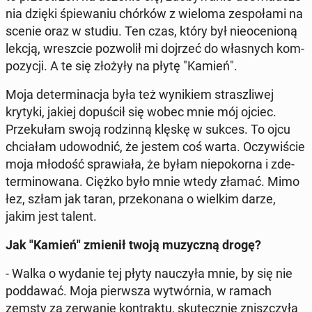
nia dzięki śpie­wa­niu chórków z wieloma ze­spo­ła­mi na
scenie oraz w studiu. Ten czas, który był nie­oce­nio­ną
lekcją, wresz­cie po­zwo­lił mi dojrzeć do wła­snych kom­
po­zy­cji. A te się złożyły na płytę "Kamień".
Moja de­ter­mi­na­cja była też wy­ni­kiem strasz­li­wej
krytyki, jakiej do­pu­ścił się wobec mnie mój ojciec.
Prze­ku­łam swoją ro­dzin­ną klęskę w sukces. To ojcu
chcia­łam udo­wod­nić, że jestem coś warta. Oczy­wi­ście
moja młodość spra­wia­ła, że byłam nie­po­kor­na i zde­
ter­mi­no­wa­na. Ciężko było mnie wtedy złamać. Mimo
łez, szłam jak taran, prze­ko­na­na o wielkim darze,
jakim jest talent.
Jak "Kamień" zmienił twoją mu­zycz­ną drogę?
- Walka o wydanie tej płyty na­uczy­ła mnie, by się nie
pod­da­wać. Moja pierw­sza wy­twór­nia, w ramach
zemsty za ze­rwa­nie kon­trak­tu, sku­tecz­nie znisz­czy­ła