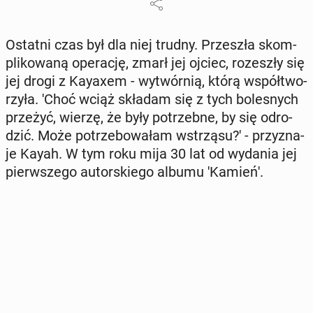
Ostatni czas był dla niej trudny. Prze­szła skom­
pli­ko­wa­ną ope­ra­cję, zmarł jej ojciec, ro­ze­szły się
jej drogi z Kayaxem - wy­twór­nią, którą współ­two­
rzy­ła. 'Choć wciąż składam się z tych bo­le­snych
przeżyć, wierzę, że były po­trzeb­ne, by się od­ro­
dzić. Może po­trze­bo­wa­łam wstrzą­su?' - przy­zna­
je Kayah. W tym roku mija 30 lat od wydania jej
pierw­sze­go au­tor­skie­go albumu 'Ka­mie­ń'.