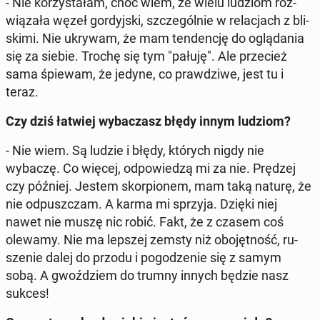
- Nie ko­rzy­sta­łam, choć wiem, że wielu ludziom roz­
wią­za­ła węzeł gor­dyj­ski, szcze­gól­nie w re­la­cjach z bli­
ski­mi. Nie ukrywam, że mam ten­den­cję do oglą­da­nia
się za siebie. Trochę się tym "pałuję". Ale prze­cież
sama śpiewam, że jedyne, co praw­dzi­we, jest tu i
teraz.
Czy dziś łatwiej wy­ba­czasz błędy innym ludziom?
- Nie wiem. Są ludzie i błędy, których nigdy nie
wybaczę. Co więcej, od­po­wie­dzą mi za nie. Prędzej
czy później. Jestem skor­pio­nem, mam taką naturę, że
nie od­pusz­czam. A karma mi sprzyja. Dzięki niej
nawet nie muszę nic robić. Fakt, że z czasem coś
olewamy. Nie ma lepszej zemsty niż obo­jęt­ność, ru­
sze­nie dalej do przodu i po­go­dze­nie się z samym
sobą. A gwoź­dziem do trumny innych będzie nasz
sukces!