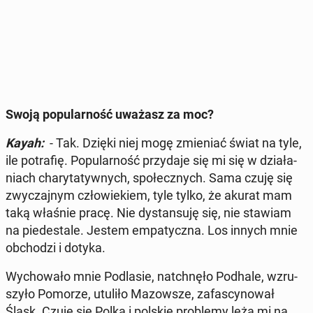
Swoją po­pu­lar­ność uważasz za moc?
Kayah:
- Tak. Dzięki niej mogę zmie­niać świat na tyle,
ile po­tra­fię. Po­pu­lar­ność przy­da­je się mi się w dzia­ła­
niach cha­ry­ta­tyw­nych, spo­łecz­nych. Sama czuję się
zwy­czaj­nym czło­wie­kiem, tyle tylko, że akurat mam
taką właśnie pracę. Nie dy­stan­su­ję się, nie stawiam
na pie­de­sta­le. Jestem em­pa­tycz­na. Los innych mnie
ob­cho­dzi i dotyka.
Wy­cho­wa­ło mnie Pod­la­sie, na­tchnę­ło Podhale, wzru­
szy­ło Pomorze, utuliło Ma­zow­sze, za­fa­scy­no­wał
Śląsk. Czuję się Polką i polskie pro­ble­my leżą mi na