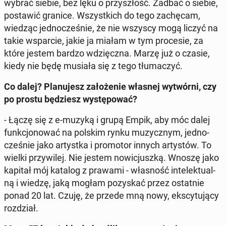
wybrać siebie, bez lęku o przy­szłość. Zadbać o siebie,
po­sta­wić granice. Wszyst­kich do tego za­chę­cam,
wiedząc jed­no­cze­śnie, że nie wszyscy mogą liczyć na
takie wspar­cie, jakie ja miałam w tym pro­ce­sie, za
które jestem bardzo wdzięcz­na. Marzę już o czasie,
kiedy nie będę musiała się z tego tłu­ma­czyć.
Co dalej? Pla­nu­jesz za­ło­że­nie własnej wy­twór­ni, czy
po prostu bę­dziesz wy­stę­po­wać?
- Łączę się z e-muzyką i grupą Empik, aby móc dalej
funk­cjo­no­wać na polskim rynku mu­zycz­nym, jed­no­
cze­śnie jako ar­tyst­ka i pro­mo­tor innych ar­ty­stów. To
wielki przy­wi­lej. Nie jestem no­wi­cjusz­ką. Wnoszę jako
kapitał mój katalog z prawami - wła­sność in­te­lek­tu­al­
ną i wiedzę, jaką mogłam po­zy­skać przez ostat­nie
ponad 20 lat. Czuję, że przede mną nowy, eks­cy­tu­ją­cy
roz­dział.