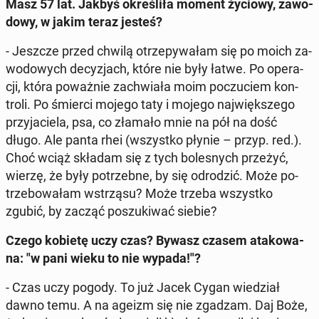
Masz 57 lat. Jakbyś okre­śli­ła moment życiowy, za­wo­
do­wy, w jakim teraz jesteś?
- Jeszcze przed chwilą otrze­py­wa­łam się po moich za­
wo­do­wych de­cy­zjach, które nie były łatwe. Po ope­ra­
cji, która po­waż­nie za­chwia­ła moim po­czu­ciem kon­
tro­li. Po śmierci mojego taty i mojego naj­więk­sze­go
przy­ja­cie­la, psa, co złamało mnie na pół na dość
długo. Ale panta rhei (wszyst­ko płynie – przyp. red.).
Choć wciąż składam się z tych bo­le­snych przeżyć,
wierzę, że były po­trzeb­ne, by się od­ro­dzić. Może po­
trze­bo­wa­łam wstrzą­su? Może trzeba wszyst­ko
zgubić, by zacząć po­szu­ki­wać siebie?
Czego kobietę uczy czas? Bywasz czasem ata­ko­wa­
na: "w pani wieku to nie wypada!"?
- Czas uczy pogody. To już Jacek Cygan wie­dział
dawno temu. A na ageizm się nie zgadzam. Daj Boże,