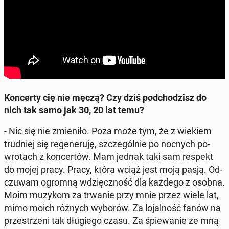
Kon­cer­ty cię nie męczą? Czy dziś pod­cho­dzisz do
nich tak samo jak 30, 20 lat temu?
- Nic się nie zmie­ni­ło. Poza może tym, że z wiekiem
trud­niej się re­ge­ne­ru­ję, szcze­gól­nie po nocnych po­
wro­tach z kon­cer­tów. Mam jednak taki sam respekt
do mojej pracy. Pracy, która wciąż jest moją pasją. Od­
czu­wam ogromną wdzięcz­ność dla każdego z osobna.
Moim muzykom za trwanie przy mnie przez wiele lat,
mimo moich różnych wyborów. Za lo­jal­ność fanów na
prze­strze­ni tak dłu­gie­go czasu. Za śpie­wa­nie ze mną