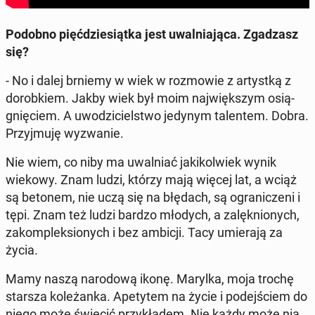
Podobno pięć­dzie­siąt­ka jest uwal­nia­ją­ca. Zga­dzasz
się?
- No i dalej brniemy w wiek w roz­mo­wie z ar­tyst­ką z
do­rob­kiem. Jakby wiek był moim naj­więk­szym osią­
gnię­ciem. A uwo­dzi­ciel­stwo jedynym ta­len­tem. Dobra.
Przyj­mu­ję wy­zwa­nie.
Nie wiem, co niby ma uwal­niać ja­ki­kol­wiek wynik
wiekowy. Znam ludzi, którzy mają więcej lat, a wciąż
są betonem, nie uczą się na błędach, są ogra­ni­cze­ni i
tępi. Znam też ludzi bardzo młodych, a za­lęk­nio­nych,
za­kom­plek­sio­nych i bez ambicji. Tacy umie­ra­ją za
życia.
Mamy naszą na­ro­do­wą ikonę. Marylka, moja trochę
starsza ko­le­żan­ka. Ape­ty­tem na życie i po­dej­ściem do
niego może świecić przy­kła­dem. Nie każdy może nią