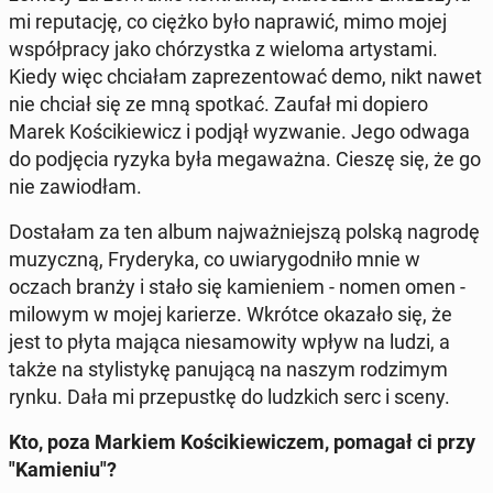
mi re­pu­ta­cję, co ciężko było na­pra­wić, mimo mojej
współ­pra­cy jako chó­rzyst­ka z wieloma ar­ty­sta­mi.
Kiedy więc chcia­łam za­pre­zen­to­wać demo, nikt nawet
nie chciał się ze mną spotkać. Zaufał mi dopiero
Marek Ko­ści­kie­wicz i podjął wy­zwa­nie. Jego odwaga
do pod­ję­cia ryzyka była me­ga­waż­na. Cieszę się, że go
nie za­wio­dłam.
Do­sta­łam za ten album naj­waż­niej­szą polską nagrodę
mu­zycz­ną, Fry­de­ry­ka, co uwia­ry­god­ni­ło mnie w
oczach branży i stało się ka­mie­niem - nomen omen -
milowym w mojej ka­rie­rze. Wkrótce okazało się, że
jest to płyta mająca nie­sa­mo­wi­ty wpływ na ludzi, a
także na sty­li­sty­kę pa­nu­ją­cą na naszym ro­dzi­mym
rynku. Dała mi prze­pust­kę do ludz­kich serc i sceny.
Kto, poza Markiem Ko­ści­kie­wi­czem, pomagał ci przy
"Ka­mie­niu"?