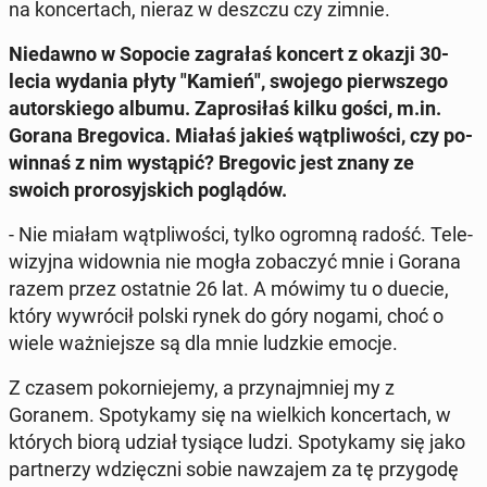
na kon­cer­tach, nieraz w deszczu czy zimnie.
Nie­daw­no w Sopocie za­gra­łaś koncert z okazji 30-
lecia wydania płyty "Kamień", swojego pierw­sze­go
au­tor­skie­go albumu. Za­pro­si­łaś kilku gości, m.in.
Gorana Bre­go­vi­ca. Miałaś jakieś wąt­pli­wo­ści, czy po­
win­naś z nim wy­stą­pić? Bre­go­vic jest znany ze
swoich pro­ro­syj­skich po­glą­dów.
- Nie miałam wąt­pli­wo­ści, tylko ogromną radość. Te­le­
wi­zyj­na wi­dow­nia nie mogła zo­ba­czyć mnie i Gorana
razem przez ostat­nie 26 lat. A mówimy tu o duecie,
który wy­wró­cił polski rynek do góry nogami, choć o
wiele waż­niej­sze są dla mnie ludzkie emocje.
Z czasem po­kor­nie­je­my, a przy­naj­mniej my z
Goranem. Spo­ty­ka­my się na wiel­kich kon­cer­tach, w
których biorą udział tysiące ludzi. Spo­ty­ka­my się jako
part­ne­rzy wdzięcz­ni sobie na­wza­jem za tę przy­go­dę