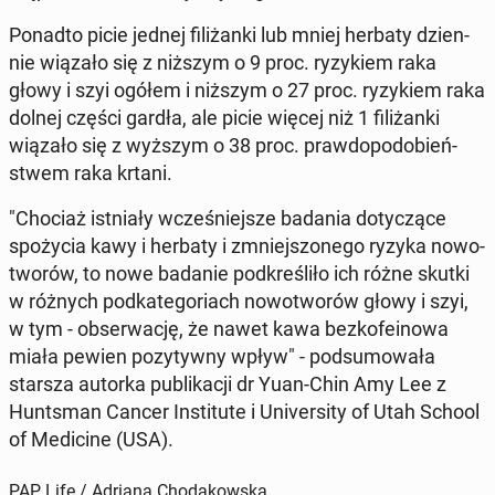
Ponadto picie jednej fi­li­żan­ki lub mniej herbaty dzien­
nie wiązało się z niższym o 9 proc. ry­zy­kiem raka
głowy i szyi ogółem i niższym o 27 proc. ry­zy­kiem raka
dolnej części gardła, ale picie więcej niż 1 fi­li­żan­ki
wiązało się z wyższym o 38 proc. praw­do­po­do­bień­
stwem raka krtani.
"Chociaż ist­nia­ły wcze­śniej­sze badania do­ty­czą­ce
spo­ży­cia kawy i herbaty i zmniej­szo­ne­go ryzyka no­wo­
two­rów, to nowe badanie pod­kre­śli­ło ich różne skutki
w różnych pod­ka­te­go­riach no­wo­two­rów głowy i szyi,
w tym - ob­ser­wa­cję, że nawet kawa bez­ko­fe­ino­wa
miała pewien po­zy­tyw­ny wpływ" - pod­su­mo­wa­ła
starsza autorka pu­bli­ka­cji dr Yuan-Chin Amy Lee z
Hunt­sman Cancer In­sti­tu­te i Uni­ver­si­ty of Utah School
of Me­di­ci­ne (USA).
PAP Life / Adriana Chodakowska