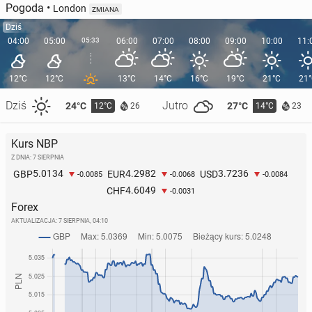
Pogoda
•
London
ZMIANA
Dziś
04:00
05:00
05:33
06:00
07:00
08:00
09:00
10:00
11:
12°C
12°C
13°C
14°C
16°C
19°C
21°C
21
Dziś
Jutro
24°C
27°C
12°C
14°C
26
23
Kurs NBP
Z DNIA: 7 SIERPNIA
5.0134
4.2982
3.7236
GBP
EUR
USD
-0.0085
-0.0068
-0.0084
4.6049
CHF
-0.0031
Forex
AKTUALIZACJA:
7 SIERPNIA, 04:10