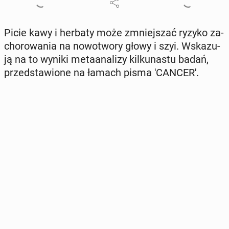
Picie kawy i herbaty może zmniej­szać ryzyko za­
cho­ro­wa­nia na no­wo­two­ry głowy i szyi. Wska­zu­
ją na to wyniki me­ta­ana­li­zy kil­ku­na­stu badań,
przed­sta­wio­ne na łamach pisma 'CAN­CE­R'.