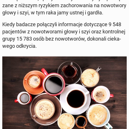
za­ne z niższym ry­zy­kiem za­cho­ro­wa­nia na no­wo­two­ry
głowy i szyi, w tym raka jamy ustnej i gardła.
Kiedy badacze po­łą­czy­li in­for­ma­cje do­ty­czą­ce 9 548
pa­cjen­tów z no­wo­two­ra­mi głowy i szyi oraz kon­tro­l­nej
grupy 15 783 osób bez no­wo­two­rów, do­ko­na­li cie­ka­
we­go od­kry­cia.