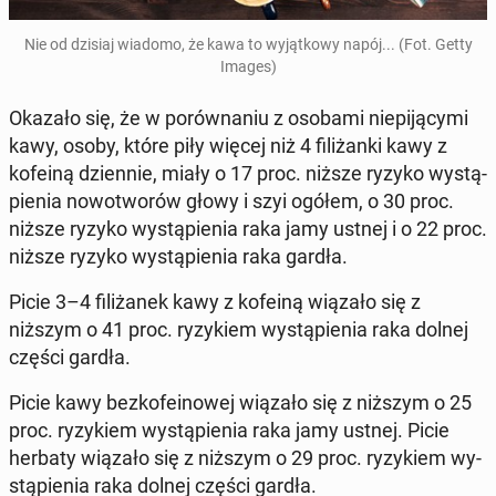
Nie od dzisiaj wiadomo, że kawa to wy­jąt­ko­wy napój... (Fot. Getty
Images)
Okazało się, że w po­rów­na­niu z osobami nie­pi­ją­cy­mi
kawy, osoby, które piły więcej niż 4 fi­li­żan­ki kawy z
kofeiną dzien­nie, miały o 17 proc. niższe ryzyko wy­stą­
pie­nia no­wo­two­rów głowy i szyi ogółem, o 30 proc.
niższe ryzyko wy­stą­pie­nia raka jamy ustnej i o 22 proc.
niższe ryzyko wy­stą­pie­nia raka gardła.
Picie 3–4 fi­li­ża­nek kawy z kofeiną wiązało się z
niższym o 41 proc. ry­zy­kiem wy­stą­pie­nia raka dolnej
części gardła.
Picie kawy bez­ko­fe­ino­wej wiązało się z niższym o 25
proc. ry­zy­kiem wy­stą­pie­nia raka jamy ustnej. Picie
herbaty wiązało się z niższym o 29 proc. ry­zy­kiem wy­
stą­pie­nia raka dolnej części gardła.