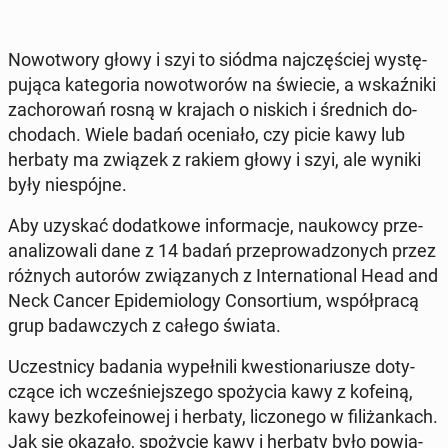
No­wo­two­ry głowy i szyi to siódma naj­czę­ściej wy­stę­
pu­ją­ca ka­te­go­ria no­wo­two­rów na świecie, a wskaź­ni­ki
za­cho­ro­wań rosną w krajach o niskich i śred­nich do­
cho­dach. Wiele badań oce­nia­ło, czy picie kawy lub
herbaty ma związek z rakiem głowy i szyi, ale wyniki
były nie­spój­ne.
Aby uzyskać do­dat­ko­we in­for­ma­cje, na­ukow­cy prze­
ana­li­zo­wa­li dane z 14 badań prze­pro­wa­dzo­nych przez
różnych autorów zwią­za­nych z In­ter­na­tio­nal Head and
Neck Cancer Epi­de­mio­lo­gy Con­sor­tium, współ­pra­cą
grup ba­daw­czych z całego świata.
Uczest­ni­cy badania wy­peł­ni­li kwe­stio­na­riu­sze do­ty­
czą­ce ich wcze­śniej­sze­go spo­ży­cia kawy z kofeiną,
kawy bez­ko­fe­ino­wej i herbaty, li­czo­ne­go w fi­li­żan­kach.
Jak się okazało, spo­ży­cie kawy i herbaty było po­wią­