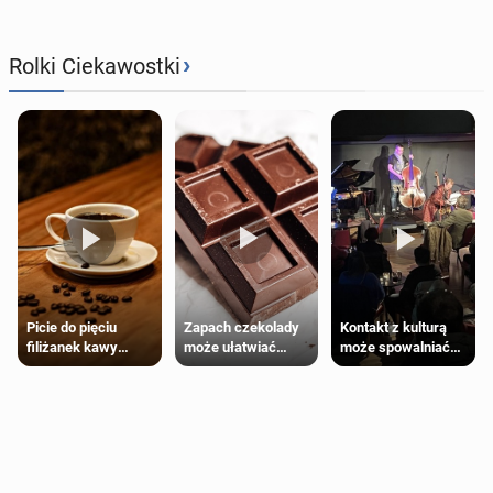
›
Rolki Ciekawostki
Zapach czekolady
Kontakt z kulturą
Picie do pięciu
może ułatwiać
może spowalniać
filiżanek kawy
trening siłowy
starzenie
dziennie jest
bezpieczne dla
większości
dorosłych