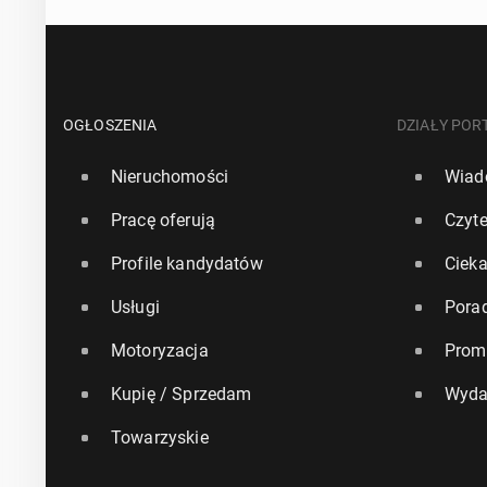
OGŁOSZENIA
DZIAŁY POR
Nieruchomości
Wiad
Pracę oferują
Czyte
Profile kandydatów
Ciek
Usługi
Pora
Motoryzacja
Prom
Kupię / Sprzedam
Wyda
Towarzyskie