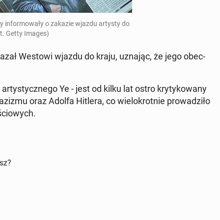
ty in­for­mo­wa­ły o zakazie wjazdu artysty do
t. Getty Images)
 zakazał Westowi wjazdu do kraju, uznając, że jego obec­
­ty­stycz­ne­go Ye - jest od kilku lat ostro kry­ty­ko­wa­ny
e nazizmu oraz Adolfa Hitlera, co wie­lo­krot­nie pro­wa­dzi­ło
ścio­wych.
isz?