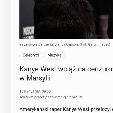
Ye ze swoją partnerką Biancą Censori. (Fot. Getty Images)
Celebryci
Muzyka
Kanye West wciąż na cen­zu­ro­
w Mar­sy­lii
16 KWIETNIA, 09:00
Ten tekst przeczytasz w mniej niż minutę
Ame­ry­kań­ski raper Kanye West prze­ło­żył d