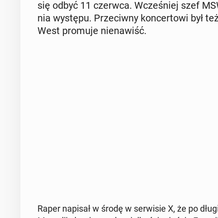
się odbyć 11 czerwca. Wcze­śniej szef MSW
nia występu. Prze­ciw­ny kon­cer­to­wi był t
West promuje nie­na­wiść.
Raper napisał w środę w ser­wi­sie X, że po dług