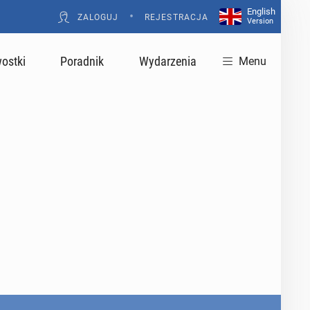
English
•
ZALOGUJ
REJESTRACJA
Version
ostki
Poradnik
Wydarzenia
Menu