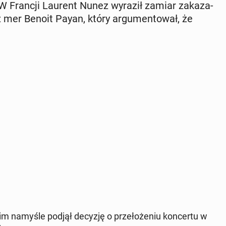
 Francji Laurent Nunez wyraził zamiar za­ka­za­
eż mer Benoit Payan, który ar­gu­men­to­wał, że
im namyśle podjął decyzję o prze­ło­że­niu kon­cer­tu w