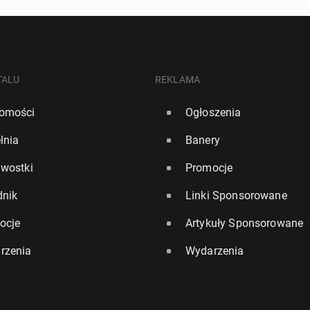
TALU
REKLAMA
omości
Ogłoszenia
lnia
Banery
awostki
Promocje
dnik
Linki Sponsorowane
ocje
Artykuły Sponsorowane
rzenia
Wydarzenia