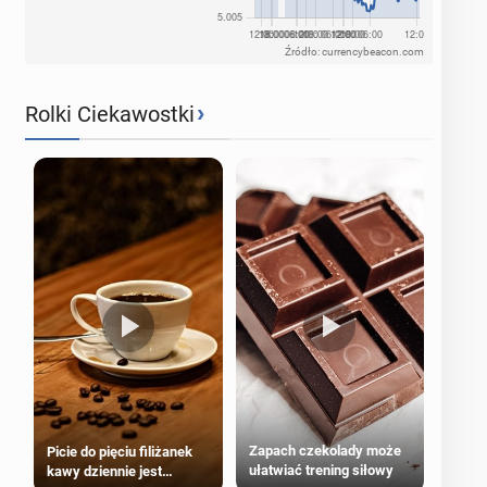
Źródło: currencybeacon.com
›
Rolki Ciekawostki
Zapach czekolady może
Picie do pięciu filiżanek
ułatwiać trening siłowy
kawy dziennie jest