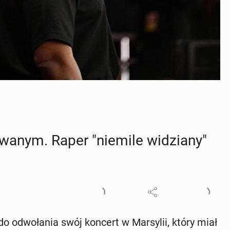
wa­nym. Raper "niemile wi­dzia­ny"
o od­wo­ła­nia swój koncert w Mar­sy­lii, który miał