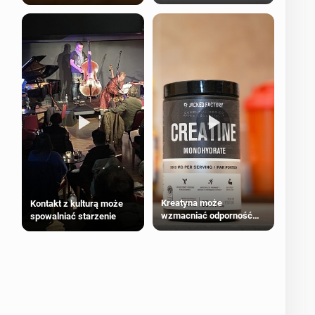
bezpieczne dla
większości dorosłych
Kreatyna może
Kontakt z kulturą może
wzmacniać odporność
spowalniać starzenie
przeciw nowotworom