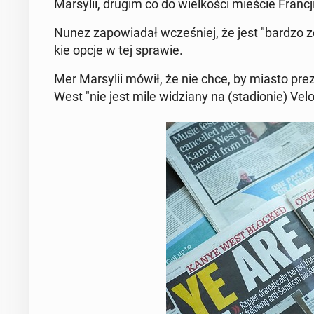
Mar­sy­lii, drugim co do wiel­ko­ści mieście Francji
Nunez za­po­wia­dał wcze­śniej, że jest "bardzo 
kie opcje w tej sprawie.
Mer Mar­sy­lii mówił, że nie chce, by miasto pre­z
West "nie jest mile wi­dzia­ny na (sta­dio­nie) Ve­l