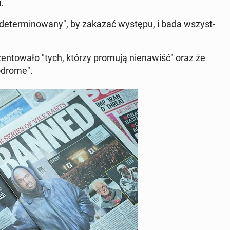
.
zde­ter­mi­no­wa­ny", by zakazać występu, i bada wszyst­
en­to­wa­ło "tych, którzy promują nie­na­wiść" oraz że
o­dro­me".