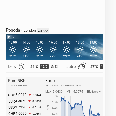
Pogoda
•
London
ZMIANA
Dziś
13:00
14:00
15:00
16:00
17:00
18:00
19:00
20:00
21°C
21°C
21°C
22°C
23°C
24°C
23°C
21°C
Dziś
Jutro
24°C
27°C
12°C
13°C
43
Kurs NBP
Forex
Z DNIA: 6 SIERPNIA
AKTUALIZACJA:
6 SIERPNIA, 13:00
5.0219
GBP
-0.0144
4.3050
EUR
-0.0068
3.7320
USD
-0.0148
4.6080
CHF
-0.0164