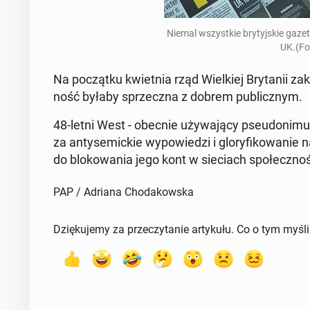
Niemal wszyst­kie bry­tyj­skie gaze
UK.(Fo
Na po­cząt­ku kwiet­nia rząd Wiel­kiej Bry­ta­nii
ność byłaby sprzecz­na z dobrem pu­blicz­nym.
48-letni West - obecnie uży­wa­ją­cy pseu­do­ni­mu ar
za an­ty­se­mic­kie wy­po­wie­dzi i glo­ry­fi­ko­wa­ni
do blo­ko­wa­nia jego kont w sie­ciach spo­łecz­no­
PAP / Adriana Chodakowska
Dziękujemy za przeczytanie artykułu. Co o tym myśl