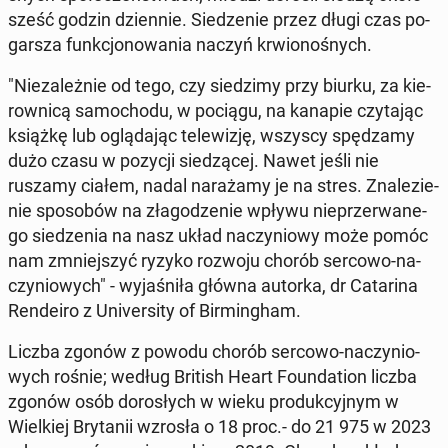
sześć godzin dzien­nie. Sie­dze­nie przez długi czas po­
gar­sza funk­cjo­no­wa­nia naczyń krwio­no­śnych.
"Nie­za­leż­nie od tego, czy sie­dzi­my przy biurku, za kie­
row­ni­cą sa­mo­cho­du, w pociągu, na kanapie czy­ta­jąc
książkę lub oglą­da­jąc te­le­wi­zję, wszyscy spę­dza­my
dużo czasu w pozycji sie­dzą­cej. Nawet jeśli nie
ruszamy ciałem, nadal na­ra­ża­my je na stres. Zna­le­zie­
nie spo­so­bów na zła­go­dze­nie wpływu nie­prze­rwa­ne­
go sie­dze­nia na nasz układ na­czy­nio­wy może pomóc
nam zmniej­szyć ryzyko rozwoju chorób sercowo-na­
czy­nio­wych" - wy­ja­śni­ła główna autorka, dr Ca­ta­ri­na
Ren­de­iro z Uni­ver­si­ty of Bir­ming­ham.
Liczba zgonów z powodu chorób sercowo-na­czy­nio­
wych rośnie; według British Heart Fo­un­da­tion liczba
zgonów osób do­ro­słych w wieku pro­duk­cyj­nym w
Wiel­kiej Bry­ta­nii wzrosła o 18 proc.- do 21 975 w 2023