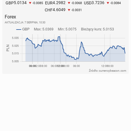
5.0134
4.2982
3.7236
GBP
EUR
USD
-0.0085
-0.0068
-0.0084
4.6049
CHF
-0.0031
Forex
AKTUALIZACJA:
7 SIERPNIA, 10:30
Źródło: currencybeacon.com