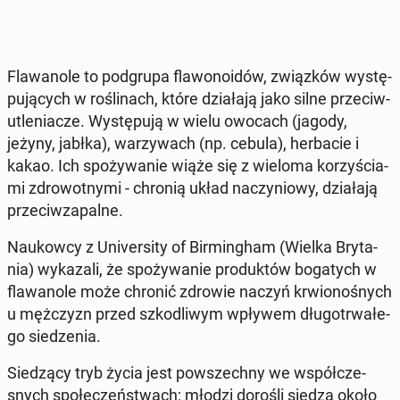
Fla­wa­no­le to pod­gru­pa fla­wo­no­idów, związ­ków wy­stę­
pu­ją­cych w ro­śli­nach, które dzia­ła­ją jako silne prze­ciw­
u­tle­nia­cze. Wy­stę­pu­ją w wielu owocach (jagody,
jeżyny, jabłka), wa­rzy­wach (np. cebula), her­ba­cie i
kakao. Ich spo­ży­wa­nie wiąże się z wieloma ko­rzy­ścia­
mi zdro­wot­ny­mi - chronią układ na­czy­nio­wy, dzia­ła­ją
prze­ciw­za­pal­ne.
Na­ukow­cy z Uni­ver­si­ty of Bir­ming­ham (Wielka Bry­ta­
nia) wy­ka­za­li, że spo­ży­wa­nie pro­duk­tów bo­ga­tych w
fla­wa­no­le może chronić zdrowie naczyń krwio­no­śnych
u męż­czyzn przed szko­dli­wym wpływem dłu­go­trwa­łe­
go sie­dze­nia.
Sie­dzą­cy tryb życia jest po­wszech­ny we współ­cze­
snych spo­łe­czeń­stwach; młodzi dorośli siedzą około