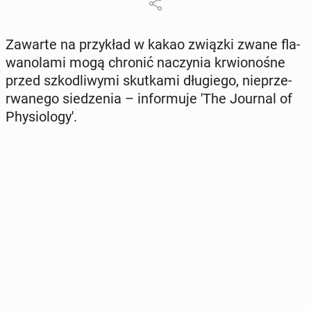
Zawarte na przy­kład w kakao związki zwane fla­
wa­no­la­mi mogą chronić na­czy­nia krwio­no­śne
przed szko­dli­wy­mi skut­ka­mi dłu­gie­go, nie­prze­
rwa­ne­go sie­dze­nia – in­for­mu­je 'The Journal of
Phy­sio­lo­gy'.