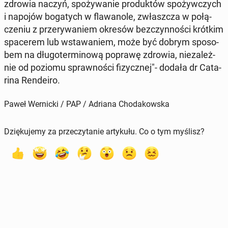
zdrowia naczyń, spo­ży­wa­nie pro­duk­tów spo­żyw­czych
i napojów bo­ga­tych w fla­wa­no­le, zwłasz­cza w po­łą­
cze­niu z prze­ry­wa­niem okresów bez­czyn­no­ści krótkim
spa­ce­rem lub wsta­wa­niem, może być dobrym spo­so­
bem na dłu­go­ter­mi­no­wą poprawę zdrowia, nie­za­leż­
nie od poziomu spraw­no­ści fi­zycz­nej"- dodała dr Ca­ta­
ri­na Ren­de­iro.
Paweł Wernicki / PAP / Adriana Chodakowska
Dziękujemy za przeczytanie artykułu. Co o tym myślisz?