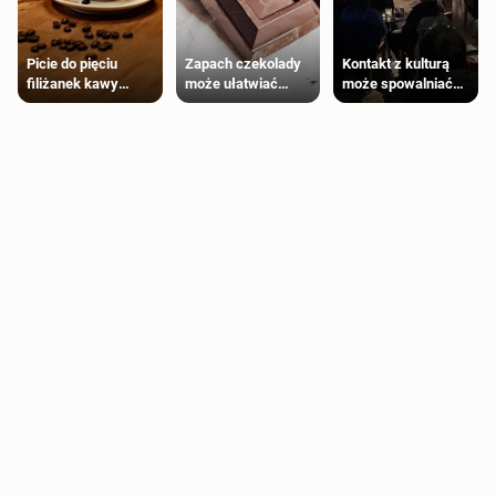
Zapach czekolady
Kontakt z kulturą
Picie do pięciu
może ułatwiać
może spowalniać
filiżanek kawy
trening siłowy
starzenie
dziennie jest
bezpieczne dla
większości
dorosłych