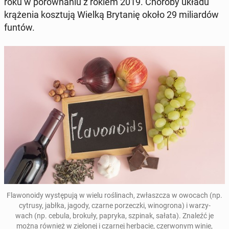
roku w po­rów­na­niu z rokiem 2019. Choroby układu
krą­że­nia kosz­tu­ją Wielką Bry­ta­nię około 29 mi­liar­dów
funtów.
Fla­wo­no­idy wy­stę­pu­ją w wielu ro­śli­nach, zwłasz­cza w owocach (np.
cytrusy, jabłka, jagody, czarne po­rzecz­ki, wi­no­gro­na) i wa­rzy­
wach (np. cebula, brokuły, papryka, szpinak, sałata). Znaleźć je
można również w zie­lo­nej i czarnej her­ba­cie, czer­wo­nym winie,