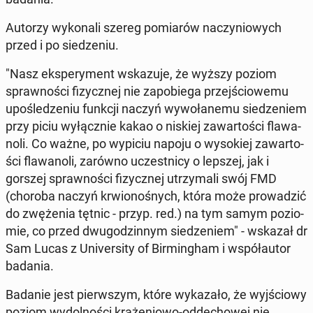
Autorzy wy­ko­na­li szereg po­mia­rów na­czy­nio­wych
przed i po sie­dze­niu.
"Nasz eks­pe­ry­ment wska­zu­je, że wyższy poziom
spraw­no­ści fi­zycz­nej nie za­po­bie­ga przej­ścio­we­mu
upo­śle­dze­niu funkcji naczyń wy­wo­ła­ne­mu sie­dze­niem
przy piciu wy­łącz­nie kakao o niskiej za­war­to­ści fla­wa­
no­li. Co ważne, po wypiciu napoju o wy­so­kiej za­war­to­
ści fla­wa­no­li, zarówno uczest­ni­cy o lepszej, jak i
gorszej spraw­no­ści fi­zycz­nej utrzy­ma­li swój FMD
(choroba naczyń krwio­no­śnych, która może pro­wa­dzić
do zwę­że­nia tętnic - przyp. red.) na tym samym po­zio­
mie, co przed dwu­go­dzin­nym sie­dze­niem" - wskazał dr
Sam Lucas z Uni­ver­si­ty of Bir­ming­ham i współ­au­tor
badania.
Badanie jest pierw­szym, które wy­ka­za­ło, że wyj­ścio­wy
poziom wy­dol­no­ści krą­że­nio­wo-od­de­cho­wej nie