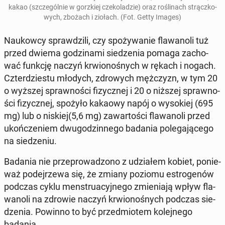
kakao (szcze­gól­nie w gorz­kiej cze­ko­la­dzie) oraz ro­śli­nach strącz­ko­
wych, zbożach i ziołach. (Fot. Getty Images)
Na­ukow­cy spraw­dzi­li, czy spo­ży­wa­nie fla­wa­no­li tuż
przed dwiema go­dzi­na­mi sie­dze­nia pomaga za­cho­
wać funkcję naczyń krwio­no­śnych w rękach i nogach.
Czter­dzie­stu młodych, zdro­wych męż­czyzn, w tym 20
o wyższej spraw­no­ści fi­zycz­nej i 20 o niższej spraw­no­
ści fi­zycz­nej, spożyło kakaowy napój o wy­so­kiej (695
mg) lub o niskiej(5,6 mg) za­war­to­ści fla­wa­no­li przed
ukoń­cze­niem dwu­go­dzin­ne­go badania po­le­ga­ją­ce­go
na sie­dze­niu.
Badania nie prze­pro­wa­dzo­no z udzia­łem kobiet, po­nie­
waż po­dej­rze­wa się, że zmiany poziomu es­tro­ge­nów
podczas cyklu men­stru­acyj­ne­go zmie­nia­ją wpływ fla­
wa­no­li na zdrowie naczyń krwio­no­śnych podczas sie­
dze­nia. Powinno to być przed­mio­tem ko­lej­ne­go
badania.