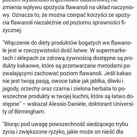
zmienia wpływu spo­ży­cia fla­wa­no­li na układ na­czy­nio­
wy. Oznacza to, że można czerpać ko­rzy­ści ze spo­ży­
cia fla­wa­no­li nie­za­leż­nie od poziomu spraw­no­ści fi­
zycz­nej.
"Włą­cze­nie do diety pro­duk­tów bo­ga­tych we fla­wa­no­
le jest w rze­czy­wi­sto­ści dość łatwe. W su­per­mar­ke­
tach i skle­pach ze zdrową żyw­no­ścią do­stęp­ne są pro­
duk­ty kakaowe, które są prze­twa­rza­ne me­to­da­mi po­
zwa­la­ją­cy­mi za­cho­wać poziom fla­wa­no­li. Jeśli kakao
nie jest twoją pasją, owoce takie jak jabłka, śliwki i
jagody, orzechy oraz czarna i zielona herbata to po­
wszech­ne pro­duk­ty w twojej kuchni, które są łatwo do­
stęp­ne" – wskazał Alessio Daniele, dok­to­rant Uni­ver­si­
ty of Bir­ming­ham.
"Biorąc pod uwagę po­wszech­ność sie­dzą­ce­go trybu
życia i zwięk­szo­ne ryzyko, jakie może on nieść dla