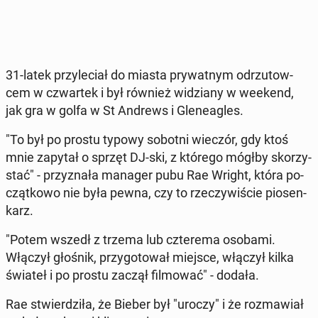
31-latek przy­le­ciał do miasta pry­wat­nym od­rzu­tow­
cem w czwar­tek i był również wi­dzia­ny w weekend,
jak gra w golfa w St Andrews i Gle­ne­agles.
"To był po prostu typowy sobotni wieczór, gdy ktoś
mnie zapytał o sprzęt DJ-ski, z którego mógłby sko­rzy­
stać" - przy­zna­ła manager pubu Rae Wright, która po­
cząt­ko­wo nie była pewna, czy to rze­czy­wi­ście pio­sen­
karz.
"Potem wszedł z trzema lub czte­re­ma osobami.
Włączył głośnik, przy­go­to­wał miejsce, włączył kilka
świateł i po prostu zaczął fil­mo­wać" - dodała.
Rae stwier­dzi­ła, że ​​Bie­ber był "uroczy" i że roz­ma­wiał