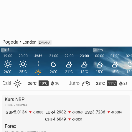
Pogoda
•
London
ZMIANA
Dziś
Jutro
19:00
20:00
20:39
21:00
22:00
23:00
00:00
01:00
02:
26°C
25°C
24°C
21°C
18°C
15°C
15°C
13
Dziś
Jutro
26°C
28°C
10°C
11°C
36
21
Kurs NBP
Z DNIA: 7 SIERPNIA
5.0134
4.2982
3.7236
GBP
EUR
USD
-0.0085
-0.0068
-0.0084
4.6049
CHF
-0.0031
Forex