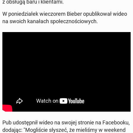
z obsługą baru i klien­ta­mi.
W po­nie­dzia­łek wie­czo­rem Bieber opu­bli­ko­wał wideo
na swoich ka­na­łach spo­łecz­no­ścio­wych.
Pub udo­stęp­nił wideo na swojej stronie na Fa­ce­bo­oku,
dodając: "Mo­gli­ście słyszeć, że mie­li­śmy w weekend