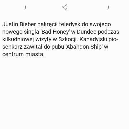
Justin Bieber na­krę­cił te­le­dysk do swojego
nowego singla 'Bad Honey' w Dundee podczas
kil­ku­dnio­wej wizyty w Szkocji. Ka­na­dyj­ski pio­
sen­karz zawitał do pubu 'A­ban­don Ship' w
centrum miasta.