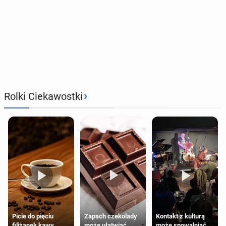
›
Rolki Ciekawostki
Zapach czekolady
Kontakt z kulturą
Picie do pięciu
może ułatwiać
może spowalniać
filiżanek kawy