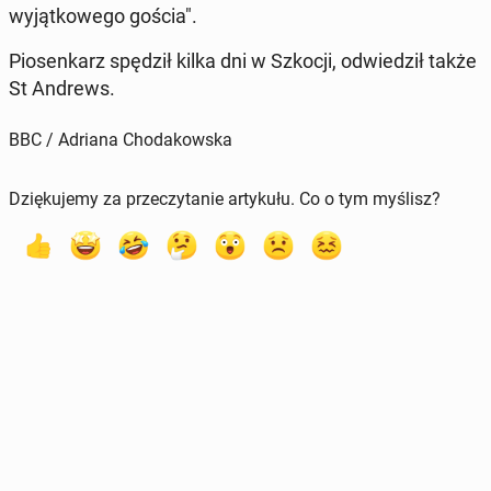
wy­jąt­ko­we­go gościa".
Pio­sen­karz spędził kilka dni w Szkocji, od­wie­dził także
St Andrews.
BBC / Adriana Chodakowska
Dziękujemy za przeczytanie artykułu. Co o tym myślisz?