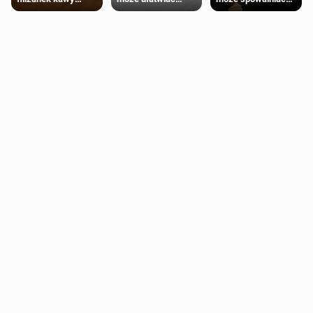
trening siłowy
starzenie
dziennie jest
bezpieczne dla
większości
dorosłych