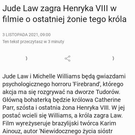
Jude Law zagra Henryka VIII w
filmie o ostat­niej żonie tego króla
3 LISTOPADA 2021, 09:00
Ten tekst przeczytasz w 3 minuty
Jude Law i Mi­chel­le Wil­liams będą gwiaz­da­mi
psy­cho­lo­gicz­ne­go horroru 'Fi­re­bran­d', którego
akcja ma się roz­gry­wać na dworze Tudorów.
Główną bo­ha­ter­ką będzie królowa Ca­the­ri­ne
Parr, szósta i ostat­nia żona Henryka VIII. W jej
postać wcieli się Wil­liams, a króla zagra Law.
Film wy­re­ży­se­ru­je bra­zy­lij­ski twórca Karim
Ainouz, autor 'Nie­wi­docz­ne­go życia sióstr