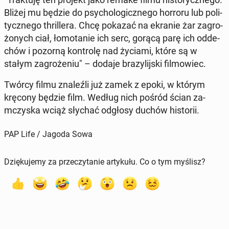
Bliżej mu będzie do psy­cho­lo­gicz­ne­go horroru lub po­li­
tycz­ne­go thril­le­ra. Chcę pokazać na ekranie żar za­gro­
żo­nych ciał, ło­mo­ta­nie ich serc, gorącą parę ich od­de­
chów i pozorną kon­tro­lę nad życiami, które są w
stałym za­gro­że­niu" – dodaje bra­zy­lij­ski fil­mo­wiec.
Twórcy filmu zna­leź­li już zamek z epoki, w którym
kręcony będzie film. Według nich pośród ścian za­
mczy­ska wciąż słychać odgłosy duchów hi­sto­rii.
PAP Life / Jagoda Sowa
Dziękujemy za przeczytanie artykułu. Co o tym myślisz?