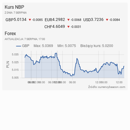
Kurs NBP
Z DNIA: 7 SIERPNIA
5.0134
4.2982
3.7236
GBP
EUR
USD
-0.0085
-0.0068
-0.0084
4.6049
CHF
-0.0031
Forex
AKTUALIZACJA:
7 SIERPNIA, 17:00
Źródło: currencybeacon.com