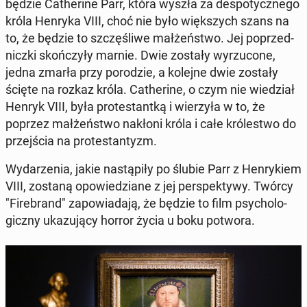
będzie Ca­the­ri­ne Parr, która wyszła za de­spo­tycz­ne­go
króla Henryka VIII, choć nie było więk­szych szans na
to, że będzie to szczę­śli­we mał­żeń­stwo. Jej po­przed­
nicz­ki skoń­czy­ły marnie. Dwie zostały wy­rzu­co­ne,
jedna zmarła przy po­ro­dzie, a kolejne dwie zostały
ścięte na rozkaz króla. Ca­the­ri­ne, o czym nie wie­dział
Henryk VIII, była pro­te­stant­ką i wie­rzy­ła w to, że
poprzez mał­żeń­stwo nakłoni króla i całe kró­le­stwo do
przej­ścia na pro­te­stan­tyzm.
Wy­da­rze­nia, jakie na­stą­pi­ły po ślubie Parr z Hen­ry­kiem
VIII, zostaną opo­wie­dzia­ne z jej per­spek­ty­wy. Twórcy
"Fi­re­brand" za­po­wia­da­ją, że będzie to film psy­cho­lo­
gicz­ny uka­zu­ją­cy horror życia u boku potwora.