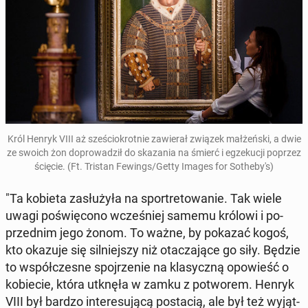
Król Henryk VIII aż sze­ścio­krot­nie za­wie­rał związek mał­żeń­ski, a dwie
ze swoich żon do­pro­wa­dził do ska­za­nia na śmierć i eg­ze­ku­cji poprzez
ścięcie. (Ft. Tristan Fewings/Getty Images for So­the­by­'s)
"Ta kobieta za­słu­ży­ła na spor­tre­to­wa­nie. Tak wiele
uwagi po­świę­co­no wcze­śniej samemu królowi i po­
przed­nim jego żonom. To ważne, by pokazać kogoś,
kto okazuje się sil­niej­szy niż ota­cza­ją­ce go siły. Będzie
to współ­cze­sne spoj­rze­nie na kla­sycz­ną opo­wieść o
ko­bie­cie, która utknęła w zamku z po­two­rem. Henryk
VIII był bardzo in­te­re­su­ją­cą po­sta­cią, ale był też wy­jąt­