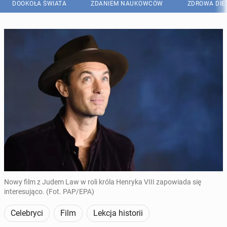
DOOKOŁA ŚWIATA
ZDANIEM NAUKOWCÓW
ZDROWA DIE
Nowy film z Judem Law w roli króla Henryka VIII zapowiada się
interesująco. (Fot. PAP/EPA)
Celebryci
Film
Lekcja historii