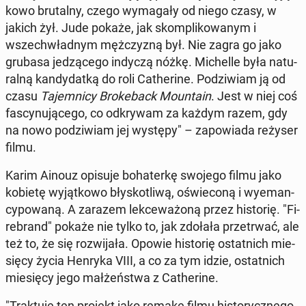
ko­wo bru­tal­ny, czego wy­ma­ga­ły od niego czasy, w
jakich żył. Jude pokaże, jak skom­pli­ko­wa­nym i
wszech­wład­nym męż­czy­zną był. Nie zagra go jako
grubasa je­dzą­ce­go indyczą nóżkę. Mi­chel­le była na­tu­
ral­ną kan­dy­dat­ką do roli Ca­the­ri­ne. Po­dzi­wiam ją od
czasu
Ta­jem­ni­cy Bro­ke­back Mo­un­ta­in
. Jest w niej coś
fa­scy­nu­ją­ce­go, co od­kry­wam za każdym razem, gdy
na nowo po­dzi­wiam jej występy" – za­po­wia­da reżyser
filmu.
Karim Ainouz opisuje bo­ha­ter­kę swojego filmu jako
kobietę wy­jąt­ko­wo bły­sko­tli­wą, oświe­co­ną i wy­eman­
cy­po­wa­ną. A zarazem lek­ce­wa­żo­ną przez hi­sto­rię. "Fi­
re­brand" pokaże nie tylko to, jak zdołała prze­trwać, ale
też to, że się roz­wi­ja­ła. Opowie hi­sto­rię ostat­nich mie­
się­cy życia Henryka VIII, a co za tym idzie, ostat­nich
mie­się­cy jego mał­żeń­stwa z Ca­the­ri­ne.
"Trak­tu­ję ten projekt jako remake filmu hi­sto­rycz­ne­go.