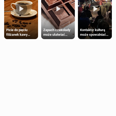
Zapach czekolady
Kontakt z kulturą
Picie do pięciu
może ułatwiać
może spowalniać
filiżanek kawy
trening siłowy
starzenie
dziennie jest
bezpieczne dla
większości
dorosłych