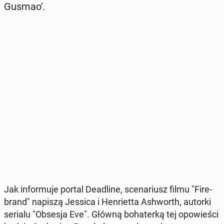
Gusmao'.
Jak in­for­mu­je portal De­adli­ne, sce­na­riusz filmu "Fi­re­
brand" napiszą Jessica i Hen­riet­ta Ash­worth, autorki
serialu "Obsesja Eve". Główną bo­ha­ter­ką tej opo­wie­ści