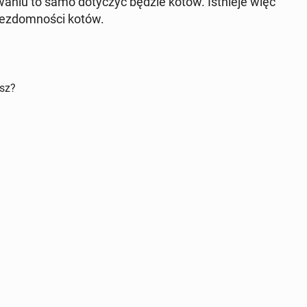
wa­niu to samo do­ty­czyć będzie kotów. Ist­nie­je więc
bez­dom­no­ści kotów.
isz?