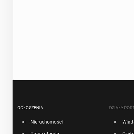
OGŁOSZENIA
DZIAŁY POR
Nieruchomości
Wiad
Pracę oferują
Czyte