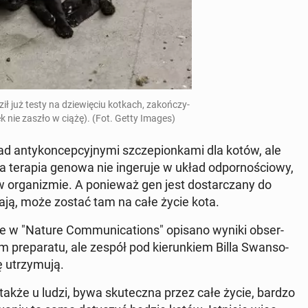
ił już testy na dzie­wię­ciu kotkach, za­koń­czy­
ek nie zaszło w ciążę). (Fot. Getty Images)
d an­ty­kon­cep­cyj­ny­mi szcze­pion­ka­mi dla kotów, ale
a terapia genowa nie in­ge­ru­je w układ od­por­no­ścio­wy,
 or­ga­ni­zmie. A po­nie­waż gen jest do­star­cza­ny do
a­ją, może zostać tam na całe życie kota.
u­le w "Nature Com­mu­ni­ca­tions" opisano wyniki ob­ser­
 pre­pa­ra­tu, ale zespół pod kie­run­kiem Billa Swan­so­
 utrzy­mu­ją.
także u ludzi, bywa sku­tecz­na przez całe życie, bardzo