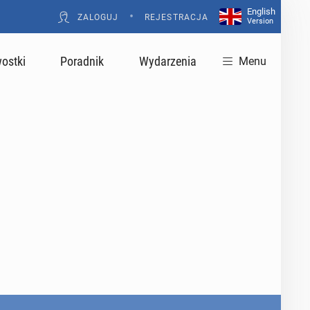
English
•
ZALOGUJ
REJESTRACJA
Version
ostki
Poradnik
Wydarzenia
Menu