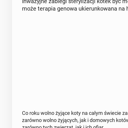
In­wa­zyj­ne zabiegi ste­ry­li­za­cji kotek być
może terapia genowa ukie­run­ko­wa­na na hor
Co roku wolno żyjące koty na całym świecie za­bi­j
zarówno wolno ży­ją­cych, jak i do­mo­wych kotów
zarówno tych zwie­rząt, jak i ich ofiar.