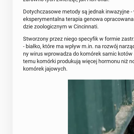
Do­tych­cza­so­we metody są jednak in­wa­zyj­ne -
eks­pe­ry­men­tal­na terapia genowa opra­co­wa­na 
dzie zoo­lo­gicz­nym w Cin­cin­na­ti.
Stwo­rzo­ny przez niego spe­cy­fik w formie za­str
- białko, które ma wpływ m.in. na rozwój na­rzą­d
ny wirus wpro­wa­dza do komórek samic kotów ge
temu komórki pro­du­ku­ją więcej hormonu niż nor­ma
komórek ja­jo­wych.