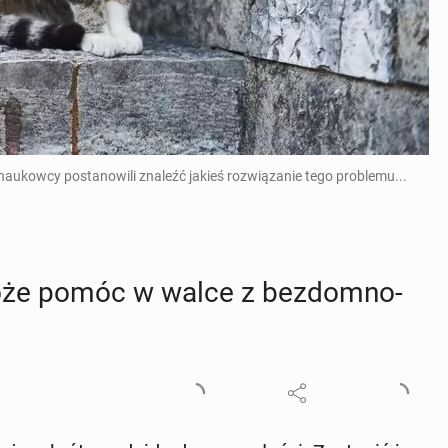
naukowcy postanowili znaleźć jakieś rozwiązanie tego problemu...
oże pomóc w walce z bez­dom­no­