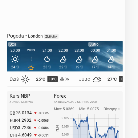
Pogoda
•
London
ZMIANA
Dziś
Jutro
20:00
20:39
21:00
22:00
23:00
00:00
01:00
02:00
24°C
23°C
22°C
19°C
17°C
14°C
13°C
Dziś
Jutro
25°C
27°C
10°C
11°C
36
Kurs NBP
Forex
Z DNIA: 7 SIERPNIA
AKTUALIZACJA:
7 SIERPNIA, 20:00
5.0134
GBP
-0.0085
4.2982
EUR
-0.0068
3.7236
USD
-0.0084
4.6049
CHF
-0.0031