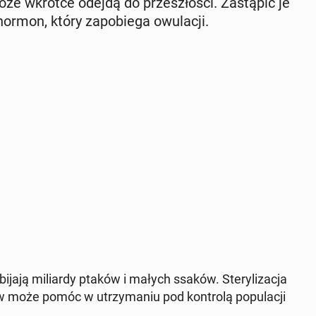
 może wkrótce odejdą do prze­szło­ści. Za­stą­pić je
mon, który za­po­bie­ga owu­la­cji.
a­ją mi­liar­dy ptaków i małych ssaków. Ste­ry­li­za­cja
 może pomóc w utrzy­ma­niu pod kon­tro­lą po­pu­la­cji