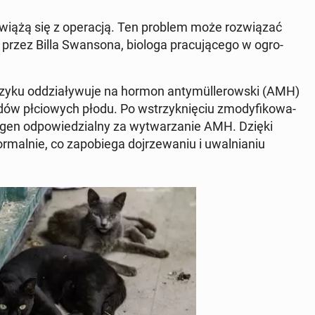
 wiążą się z ope­ra­cją. Ten problem może roz­wią­zać
przez Billa Swan­so­na, biologa pra­cu­ją­ce­go w ogro­
zy­ku od­dzia­ły­wu­je na hormon an­ty­mül­le­row­ski (AMH)
ów płcio­wych płodu. Po wstrzyk­nię­ciu zmo­dy­fi­ko­wa­
n od­po­wie­dzial­ny za wy­twa­rza­nie AMH. Dzięki
l­nie, co za­po­bie­ga doj­rze­wa­niu i uwal­nia­niu