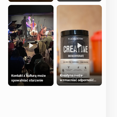
bezpieczne dla
większości dorosłych
Kreatyna może
Kontakt z kulturą może
wzmacniać odporność
spowalniać starzenie
przeciw nowotworom