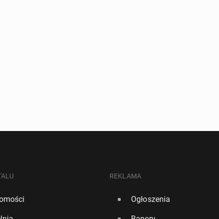
TALU
REKLAMA
omości
Ogłoszenia
lnia
Banery