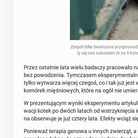
Zespół Billa Swan­so­na prze­pro­wa­dz
ły się one suk­ce­sem (6 na 9 kot
Przez ostat­nie lata wielu badaczy pra­co­wa­ło na
bez po­wo­dze­nia. Tym­cza­sem eks­pe­ry­men­tal­n
tylko wy­twa­rza więcej czegoś, co i tak już jest w
komórek mię­śnio­wych, które na ogół nie umie­r
W pre­zen­tu­ją­cym wyniki eks­pe­ry­men­tu ar­ty­k
wa­cji kotek po dwóch latach od wstrzyk­nię­cia im
na ob­ser­wu­je je już cztery lata. Efekty wciąż się
Po­nie­waż terapia genowa u innych zwie­rząt, a 