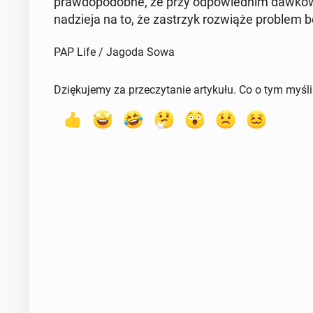
praw­do­po­dob­ne, że przy od­po­wied­nim daw­ko­
na­dzie­ja na to, że za­strzyk roz­wią­że problem 
PAP Life / Jagoda Sowa
Dziękujemy za przeczytanie artykułu. Co o tym myśl