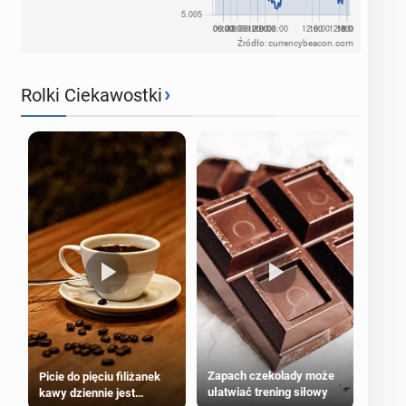
Źródło: currencybeacon.com
›
Rolki Ciekawostki
Zapach czekolady może
Picie do pięciu filiżanek
ułatwiać trening siłowy
kawy dziennie jest